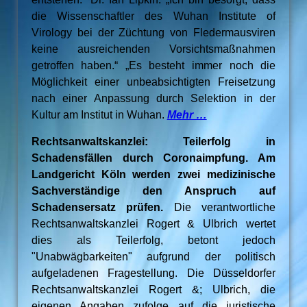
die Wissenschaftler des Wuhan Institute of
Virology bei der Züchtung von Fledermausviren
keine ausreichenden Vorsichtsmaßnahmen
getroffen haben.“ „Es besteht immer noch die
Möglichkeit einer unbeabsichtigten Freisetzung
nach einer Anpassung durch Selektion in der
Kultur am Institut in Wuhan.
Mehr …
Rechtsanwaltskanzlei: Teilerfolg in
Schadensfällen durch Coronaimpfung. Am
Landgericht Köln werden zwei medizinische
Sachverständige den Anspruch auf
Schadensersatz prüfen.
Die verantwortliche
Rechtsanwaltskanzlei Rogert & Ulbrich wertet
dies als Teilerfolg, betont jedoch
"Unabwägbarkeiten" aufgrund der politisch
aufgeladenen Fragestellung. Die Düsseldorfer
Rechtsanwaltskanzlei Rogert &; Ulbrich, die
eigenen Angaben zufolge auf die juristische