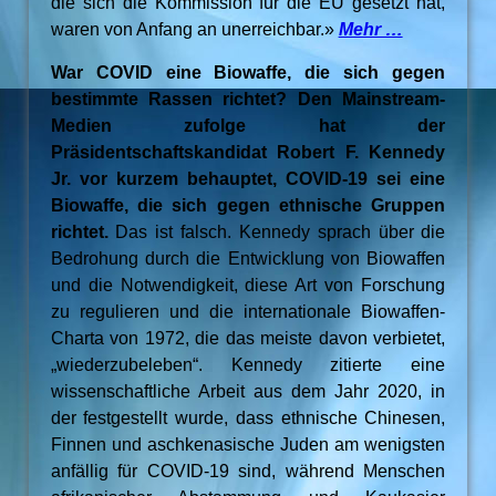
die sich die Kommission für die EU gesetzt hat,
waren von Anfang an unerreichbar.»
Mehr …
War COVID eine Biowaffe, die sich gegen
bestimmte Rassen richtet? Den Mainstream-
Medien zufolge hat der
Präsidentschaftskandidat Robert F. Kennedy
Jr. vor kurzem behauptet, COVID-19 sei eine
Biowaffe, die sich gegen ethnische Gruppen
richtet.
Das ist falsch. Kennedy sprach über die
Bedrohung durch die Entwicklung von Biowaffen
und die Notwendigkeit, diese Art von Forschung
zu regulieren und die internationale Biowaffen-
Charta von 1972, die das meiste davon verbietet,
„wiederzubeleben“. Kennedy zitierte eine
wissenschaftliche Arbeit aus dem Jahr 2020, in
der festgestellt wurde, dass ethnische Chinesen,
Finnen und aschkenasische Juden am wenigsten
anfällig für COVID-19 sind, während Menschen