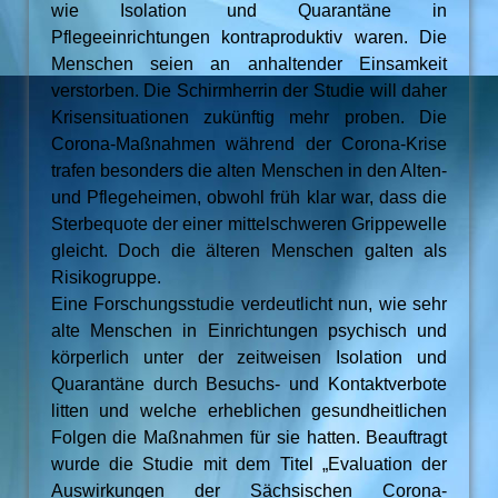
wie Isolation und Quarantäne in
Pflegeeinrichtungen kontraproduktiv waren. Die
Menschen seien an anhaltender Einsamkeit
verstorben. Die Schirmherrin der Studie will daher
Krisensituationen zukünftig mehr proben. Die
Corona-Maßnahmen während der Corona-Krise
trafen besonders die alten Menschen in den Alten-
und Pflegeheimen, obwohl früh klar war, dass die
Sterbequote der einer mittelschweren Grippewelle
gleicht. Doch die älteren Menschen galten als
Risikogruppe.
Eine Forschungsstudie verdeutlicht nun, wie sehr
alte Menschen in Einrichtungen psychisch und
körperlich unter der zeitweisen Isolation und
Quarantäne durch Besuchs- und Kontaktverbote
litten und welche erheblichen gesundheitlichen
Folgen die Maßnahmen für sie hatten. Beauftragt
wurde die Studie mit dem Titel „Evaluation der
Auswirkungen der Sächsischen Corona-