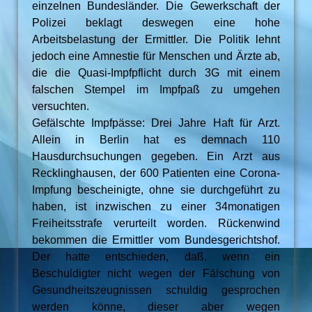
einzelnen Bundesländer. Die Gewerkschaft der
Polizei beklagt deswegen eine hohe
Arbeitsbelastung der Ermittler. Die Politik lehnt
jedoch eine Amnestie für Menschen und Ärzte ab,
die die Quasi-Impfpflicht durch 3G mit einem
falschen Stempel im Impfpaß zu umgehen
versuchten.
Gefälschte Impfpässe: Drei Jahre Haft für Arzt.
Allein in Berlin hat es demnach 110
Hausdurchsuchungen gegeben. Ein Arzt aus
Recklinghausen, der 600 Patienten eine Corona-
Impfung bescheinigte, ohne sie durchgeführt zu
haben, ist inzwischen zu einer 34monatigen
Freiheitsstrafe verurteilt worden. Rückenwind
bekommen die Ermittler vom Bundesgerichtshof.
Der hatte entschieden, daß, wenn ein
Beschuldigter nicht wegen der Fälschung von
Gesundheitszeugnissen schuldig gesprochen
werden könne, dieser aber wegen