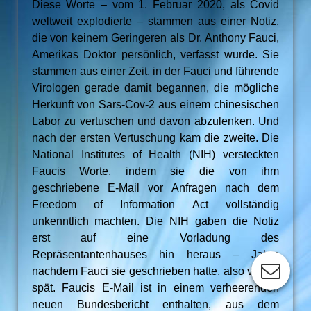
Diese Worte – vom 1. Februar 2020, als Covid
weltweit explodierte – stammen aus einer Notiz,
die von keinem Geringeren als Dr. Anthony Fauci,
Amerikas Doktor persönlich, verfasst wurde. Sie
stammen aus einer Zeit, in der Fauci und führende
Virologen gerade damit begannen, die mögliche
Herkunft von Sars-Cov-2 aus einem chinesischen
Labor zu vertuschen und davon abzulenken. Und
nach der ersten Vertuschung kam die zweite. Die
National Institutes of Health (NIH) versteckten
Faucis Worte, indem sie die von ihm
geschriebene E-Mail vor Anfragen nach dem
Freedom of Information Act vollständig
unkenntlich machten. Die NIH gaben die Notiz
erst auf eine Vorladung des
Repräsentantenhauses hin heraus – Jahre
nachdem Fauci sie geschrieben hatte, also viel zu
spät. Faucis E-Mail ist in einem verheerenden
neuen Bundesbericht enthalten, aus dem