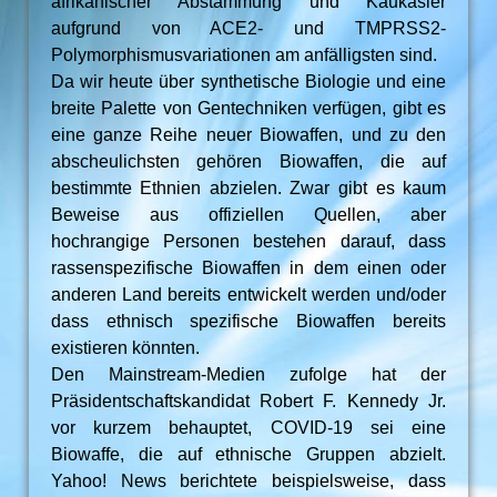
afrikanischer Abstammung und Kaukasier
aufgrund von ACE2- und TMPRSS2-
Polymorphismusvariationen am anfälligsten sind.
Da wir heute über synthetische Biologie und eine
breite Palette von Gentechniken verfügen, gibt es
eine ganze Reihe neuer Biowaffen, und zu den
abscheulichsten gehören Biowaffen, die auf
bestimmte Ethnien abzielen. Zwar gibt es kaum
Beweise aus offiziellen Quellen, aber
hochrangige Personen bestehen darauf, dass
rassenspezifische Biowaffen in dem einen oder
anderen Land bereits entwickelt werden und/oder
dass ethnisch spezifische Biowaffen bereits
existieren könnten.
Den Mainstream-Medien zufolge hat der
Präsidentschaftskandidat Robert F. Kennedy Jr.
vor kurzem behauptet, COVID-19 sei eine
Biowaffe, die auf ethnische Gruppen abzielt.
Yahoo! News berichtete beispielsweise, dass