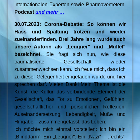
internationalen Experten sowie Pharmavertretern.
Podcast
und mehr …
30.07.2023: Corona-Debatte: So können wir
Hass und Spaltung trotzen und wieder
zueinanderfinden. Drei Jahre lang wurde auch
unsere Autorin als „Leugner“ und „Muffel“
bezeichnet.
Sie fragt sich nun, wie diese
traumatisierte Gesellschaft wieder
zusammenwachsen kann. Ich freue mich, dass ich
zu dieser Gelegenheit eingeladen wurde und hier
sprechen darf. Vielen Dank! Mein Thema ist die
Kunst, die Kultur, das verbindende Element der
Gesellschaft, das Tor zu Emotionen, Gefühlen,
gesellschaftlicher und persönlicher Reflexion,
Auseinandersetzung, Lebendigkeit, Muße und
Hingabe – zusammengefasst: das Leben.
Ich möchte mich einmal vorstellen: Ich bin ein
„Blinddarm“. Ein „Leugner“. Ein „Nazi“ – „rechts“,