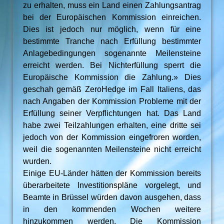
zu erhalten, muss ein Land einen Zahlungsantrag
bei der Europäischen Kommission einreichen.
Dies ist jedoch nur möglich, wenn für eine
bestimmte Tranche nach Erfüllung bestimmter
Anlagebedingungen sogenannte Meilensteine
erreicht werden. Bei Nichterfüllung sperrt die
Europäische Kommission die Zahlung.» Dies
geschah gemäß ZeroHedge im Fall Italiens, das
nach Angaben der Kommission Probleme mit der
Erfüllung seiner Verpflichtungen hat. Das Land
habe zwei Teilzahlungen erhalten, eine dritte sei
jedoch von der Kommission eingefroren worden,
weil die sogenannten Meilensteine nicht erreicht
wurden.
Einige EU-Länder hätten der Kommission bereits
überarbeitete Investitionspläne vorgelegt, und
Beamte in Brüssel würden davon ausgehen, dass
in den kommenden Wochen weitere
hinzukommen werden. Die Kommission