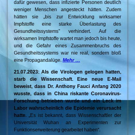
dafür gewesen, dass infizierte Personen deutlich
weniger Menschen angesteckt hätten. Zudem
hätten sie „bis zur Entwicklung wirksamer
Impfstoffe eine starke Überlastung des
Gesundheitssystems” verhindert. Auf die
wirksamen Impfstoffe wartet man jedoch bis heute,
und die Gefahr eines Zusammenbruchs des
Gesundheitssystems war nie real, sondern bloß
eine Propagandalüge.
Mehr …
21.07.2023: Als die Virologen gelogen hatten,
starb die Wissenschaft. Eine neue E-Mail
beweist, dass Dr. Anthony Fauci Anfang 2020
wusste, dass in China riskante Coronavirus-
Forschung betrieben wurde und ein Leck im
Labor wahrscheinlich die Epidemie verursacht
hatte.
„Es ist bekannt, dass Wissenschaftler der
Universität Wuhan an Experimenten zur
Funktionserweiterung gearbeitet haben“.