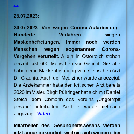
…
25.07.2023:
24.07.2023: Von wegen Corona-Aufarbeitung:
Hunderte Verfahren wegen
Maskenbefreiungen. Immer noch werden
Menschen wegen sogenannter Corona-
Vergehen verurteilt.
Allein in Österreich stehen
derzeit fast 600 Menschen vor Gericht. Sie alle
haben eine Maskenbefreiung vom steirischen Arzt
Dr. Gradnig. Auch der Mediziner wurde angezeigt.
Die Ärztekammer hatte den kritischen Arzt bereits
2020 im Visier. Birgit Pühringer hat sich mit Daniel
Stoica, dem Obmann des Vereins „Ungeimpft
gesund“ unterhalten. Auch er wurde mehrfach
angezeigt.
Video …
Mitarbeiter des Gesundheitswesens werden
jetzt sogar gekündigt, weil sie sich weigern, bei