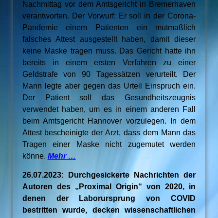
Nachmittag vor dem Amtsgericht in Bremerhaven
verantworten. Der Vorwurf: Er soll in der Corona-
Pandemie einem Patienten ein mutmaßlich
falsches Attest ausgestellt haben, damit dieser
keine Maske tragen muss. Das Gericht hatte ihn
bereits in einem ersten Verfahren zu einer
Geldstrafe von 90 Tagessätzen verurteilt. Der
Mann legte aber gegen das Urteil Einspruch ein.
Der Patient soll das Gesundheitszeugnis
verwendet haben, um es in einem anderen Fall
beim Amtsgericht Hannover vorzulegen. In dem
Attest bescheinigte der Arzt, dass dem Mann das
Tragen einer Maske nicht zugemutet werden
könne.
Mehr …
26.07.2023: Durchgesickerte Nachrichten der
Autoren des „Proximal Origin“ von 2020, in
denen der Laborursprung von COVID
bestritten wurde, decken wissenschaftlichen