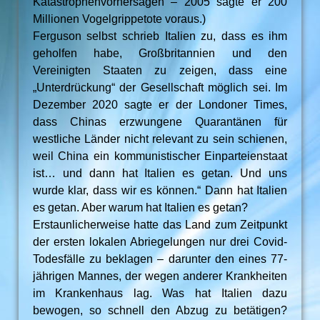
Katastrophenvorhersagen – 2005 sagte er 200
Millionen Vogelgrippetote voraus.)
Ferguson selbst schrieb Italien zu, dass es ihm
geholfen habe, Großbritannien und den
Vereinigten Staaten zu zeigen, dass eine
„Unterdrückung“ der Gesellschaft möglich sei. Im
Dezember 2020 sagte er der Londoner Times,
dass Chinas erzwungene Quarantänen für
westliche Länder nicht relevant zu sein schienen,
weil China ein kommunistischer Einparteienstaat
ist… und dann hat Italien es getan. Und uns
wurde klar, dass wir es können.“ Dann hat Italien
es getan. Aber warum hat Italien es getan?
Erstaunlicherweise hatte das Land zum Zeitpunkt
der ersten lokalen Abriegelungen nur drei Covid-
Todesfälle zu beklagen – darunter den eines 77-
jährigen Mannes, der wegen anderer Krankheiten
im Krankenhaus lag. Was hat Italien dazu
bewogen, so schnell den Abzug zu betätigen?