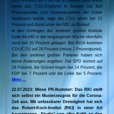
CDU existiert die CSU nur in Bayern. Und selbst
wenn das CSU-Ergebnis in Bayern nur fünf
Prozentpunkte zum Gesamtergebnis der Union
beisteuern würde, läge die CDU allein bei 21
Prozent und damit unter der AfD, so Binkert.
In den Umfragen der anderen großen Institute
hatte die AfD in der vergangenen Woche ebenfalls
noch bei 20 Prozent gelegen. Bei INSA kommen
CDU/CSU auf 26 Prozent (minus 1 Prozentpunkt).
Bei den anderen großen Parteien haben sich
keine Änderungen ergeben: Die SPD kommt auf
18 Prozent, die Grünen liegen bei 14 Prozent, die
FDP bei 7 Prozent und die Linke bei 5 Prozent.
Mehr …
22.07.2023: Miese PR-Nummer: Das RKI stellt
sich selbst ein Musterzeugnis für die Corona-
Zeit aus. Mit unfassbarer Dreistigkeit hat sich
das Robert-Koch-Institut (RKI) in einer Art
hauseigenen „Studie“ von aller Kritik an den