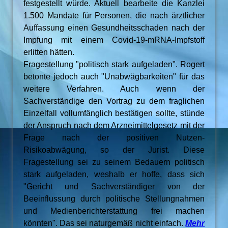
festgestellt würde. Aktuell bearbeite die Kanzlei
1.500 Mandate für Personen, die nach ärztlicher
Auffassung einen Gesundheitsschaden nach der
Impfung mit einem Covid-19-mRNA-Impfstoff
erlitten hätten.
Fragestellung "politisch stark aufgeladen". Rogert
betonte jedoch auch "Unabwägbarkeiten" für das
weitere Verfahren. Auch wenn der
Sachverständige den Vortrag zu dem fraglichen
Einzelfall vollumfänglich bestätigen sollte, stünde
der Anspruch nach dem Arzneimittelgesetz mit der
Frage nach der positiven Nutzen-
Risikoabwägung, so der Jurist. Diese
Fragestellung sei zu seinem Bedauern politisch
stark aufgeladen, weshalb er hoffe, dass sich
"Gericht und Sachverständiger von der
Beeinflussung durch politische Stellungnahmen
und Medienberichterstattung frei machen
könnten". Das sei naturgemäß nicht einfach.
Mehr