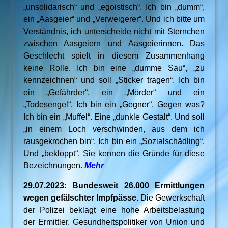
„unsolidarisch“ und „egoistisch“. Ich bin „dumm“,
ein „Aasgeier“ und „Verweigerer“. Und ich bitte um
Verständnis, ich unterscheide nicht mit Sternchen
zwischen Aasgeiern und Aasgeierinnen. Das
Geschlecht spielt in diesem Zusammenhang
keine Rolle. Ich bin eine „dumme Sau“, „zu
kennzeichnen“ und soll „Sticker tragen“. Ich bin
ein „Gefährder“, ein „Mörder“ und ein
„Todesengel“. Ich bin ein „Gegner“. Gegen was?
Ich bin ein „Muffel“. Eine „dunkle Gestalt“. Und soll
„in einem Loch verschwinden, aus dem ich
rausgekrochen bin“. Ich bin ein „Sozialschädling“.
Und „bekloppt“. Sie kennen die Gründe für diese
Bezeichnungen.
Mehr
29.07.2023: Bundesweit 26.000 Ermittlungen
wegen gefälschter Impfpässe.
Die Gewerkschaft
der Polizei beklagt eine hohe Arbeitsbelastung
der Ermittler. Gesundheitspolitiker von Union und