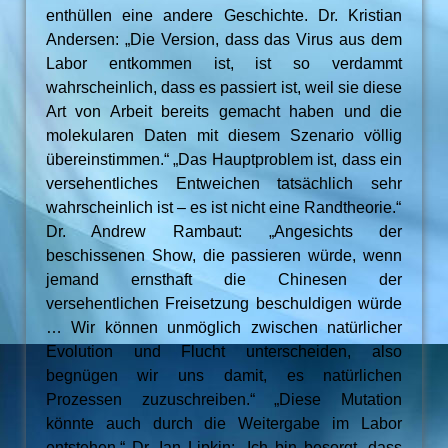
enthüllen eine andere Geschichte. Dr. Kristian
Andersen: „Die Version, dass das Virus aus dem
Labor entkommen ist, ist so verdammt
wahrscheinlich, dass es passiert ist, weil sie diese
Art von Arbeit bereits gemacht haben und die
molekularen Daten mit diesem Szenario völlig
übereinstimmen.“ „Das Hauptproblem ist, dass ein
versehentliches Entweichen tatsächlich sehr
wahrscheinlich ist – es ist nicht eine Randtheorie.“
Dr. Andrew Rambaut: „Angesichts der
beschissenen Show, die passieren würde, wenn
jemand ernsthaft die Chinesen der
versehentlichen Freisetzung beschuldigen würde
… Wir können unmöglich zwischen natürlicher
Evolution und Flucht unterscheiden, also
begnügen wir uns damit, es natürlichen
Prozessen zuzuschreiben.“ „Diese Mutation
könnte auch durch die Weitergabe im Labor
entstehen.“ Dr. Ian Lipkin: „Ich bin besorgt, dass