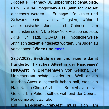
„Robert F. Kennedy Jr. unbegründet behauptete,
COVID-19 sei möglicherweise ‚ethnisch gezielt‘
eingesetzt worden … Er sagte, Kaukasier und
Schwarze seien am anfälligsten, während
aschkenasische Juden und Chinesen am
immunsten seien“. Die New York Post behauptete:
„RKF Jr. sagt, COVID sei möglicherweise
‚ethnisch gezielt‘ eingesetzt worden, um Juden zu
verschonen.“
Video und
mehr …
27.07.2023: Bestrafe einen und erziehe damit
hunderte: Falsches Attest in der Pandemie?
HNO-Arzt in Bremerhaven vor Gericht.
Der
Unrechtsstaat schägt wieder zu. Weil er ein
falsches Attest ausgestellt haben soll, steht ein
Hals-Nasen-Ohren-Arzt in Bremerhaven vor
Gericht. Ein Patient soll es während der Corona-
Pandemie genutzt haben.
Ein Hals-Nasen-Ohren-Arzt muss sich am