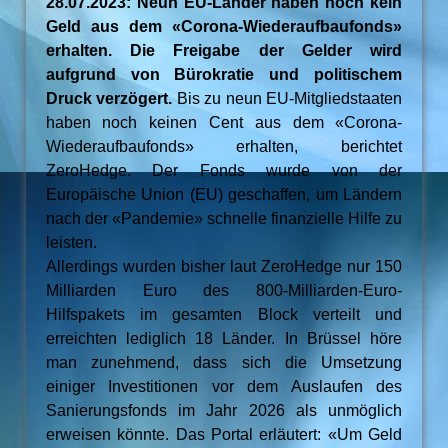
28.07.2023: Neun EU-Länder haben noch kein
Geld aus dem «Corona-Wiederaufbaufonds»
erhalten. Die Freigabe der Gelder wird
aufgrund von Bürokratie und politischem
Druck verzögert.
Bis zu neun EU-Mitgliedstaaten
haben noch keinen Cent aus dem «Corona-
Wiederaufbaufonds» erhalten, berichtet
ZeroHedge. Der Fonds wurde von der
Europäische Union (EU) geschaffen, um Ländern
nach der «Pandemie» schnelle finanzielle Hilfe zu
leisten.
Allerdings wurden bisher laut ZeroHedge nur 150
Milliarden Euro des 800-Milliarden-Euro-
Hilfspakets im gesamten Block verteilt und
erreichten lediglich 18 Länder. In Brüssel höre
man zunehmend, dass sich die Umsetzung
einiger Investitionen vor dem Auslaufen des
Sanierungsfonds im Jahr 2026 als unmöglich
erweisen könnte. Das Portal erläutert: «Um Geld