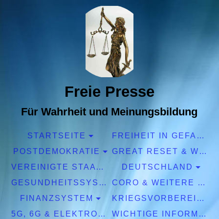
Freie Presse
Für Wahrheit und Meinungsbildung
STARTSEITE
FREIHEIT IN GEFAHR
POSTDEMOKRATIE
GREAT RESET & WEF
VEREINIGTE STAATEN EUROPA
DEUTSCHLAND
GESUNDHEITSSYSTEM
CORO & WEITERE PANDEMIEN
FINANZSYSTEM
KRIEGSVORBEREITUNGEN
5G, 6G & ELEKTROSMOG
WICHTIGE INFORMATIONEN