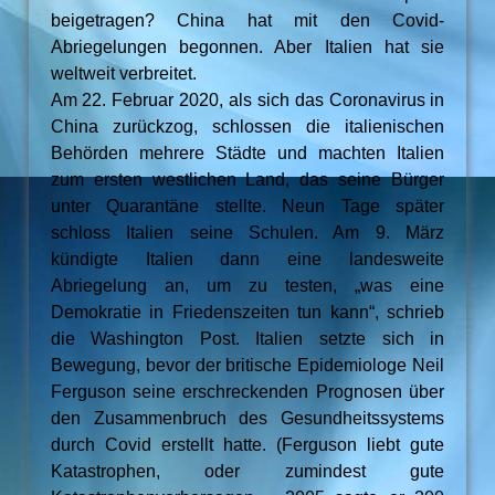
beigetragen? China hat mit den Covid-
Abriegelungen begonnen. Aber Italien hat sie
weltweit verbreitet.
Am 22. Februar 2020, als sich das Coronavirus in
China zurückzog, schlossen die italienischen
Behörden mehrere Städte und machten Italien
zum ersten westlichen Land, das seine Bürger
unter Quarantäne stellte. Neun Tage später
schloss Italien seine Schulen. Am 9. März
kündigte Italien dann eine landesweite
Abriegelung an, um zu testen, „was eine
Demokratie in Friedenszeiten tun kann“, schrieb
die Washington Post. Italien setzte sich in
Bewegung, bevor der britische Epidemiologe Neil
Ferguson seine erschreckenden Prognosen über
den Zusammenbruch des Gesundheitssystems
durch Covid erstellt hatte. (Ferguson liebt gute
Katastrophen, oder zumindest gute