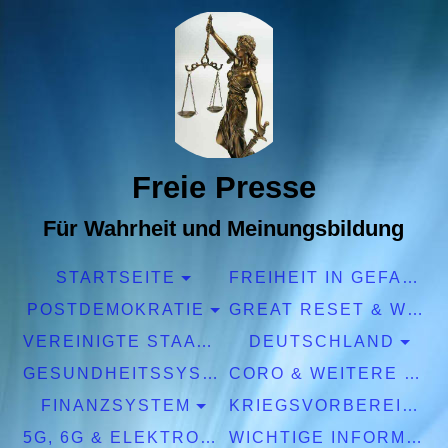
Freie Presse
Für Wahrheit und Meinungsbildung
STARTSEITE
FREIHEIT IN GEFAHR
POSTDEMOKRATIE
GREAT RESET & WEF
VEREINIGTE STAATEN EUROPA
DEUTSCHLAND
GESUNDHEITSSYSTEM
CORO & WEITERE PANDEMIEN
FINANZSYSTEM
KRIEGSVORBEREITUNGEN
5G, 6G & ELEKTROSMOG
WICHTIGE INFORMATIONEN