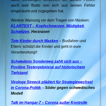
auch weil Bodo von sich aus seinen Fehler
eingeräumt und zugegeben hat.
Weitere Warnung vor dem Tragen von Masken:
KLARTEXT - Kopfschmerzen, Müdigkeit,
Schwitzen,
Herzrasen
Tote Kinder durch Masken
–
Busfahrer
und
Eltern
: schützt die Kinder und geht in eure
Verantwortung!!
Schwedens Sonderweg zahlt sich aus –
Positive Testergebnisse auf historischem
Tiefstand
Virologe Streeck plädiert für Strategiewechsel
in Corona-Politik
– Söder gegen schwedisches
Modell
Talk im Hangar-7 – Corona außer Kontrolle