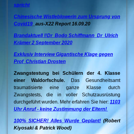
spricht
Chinesische Wistleblowerin zum Ursprung von
Covid19
_aus-X22 Report 16.09.20
Brandaktuell ‼️Dr Bodo Schiffmann Dr Ulrich
Krämer 2 September 2020
Exklusiv Interview Gigantische Klage gegen
Prof Christian Drosten
Zwangstestung bei Schülern der 4. Klasse
einer Waldorfschule.
Das Gesundheitsamt
traumatisierte eine ganze Klasse durch
Zwangstests, die in voller Schutzausrüstung
durchgeführt wurden. Mehr erfahren Sie hier:
1103
Uhr Anruf - keine Zustimmung der Eltern!
100% SICHER! Alles Wurde Geplant!
(Robert
Kiyosaki & Patrick Wood)