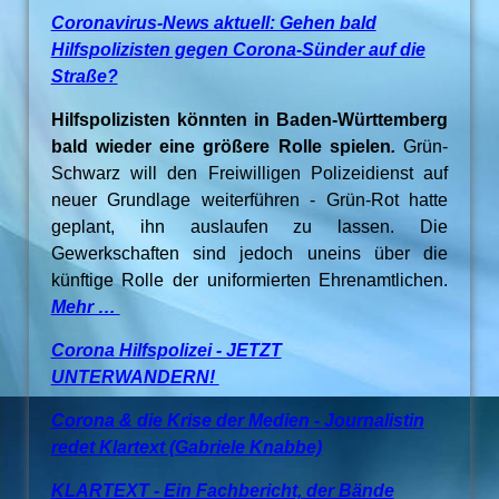
Coronavirus-News aktuell: Gehen bald
Hilfspolizisten gegen Corona-Sünder auf die
Straße?
Hilfspolizisten könnten in Baden-Württemberg
bald wieder eine größere Rolle spielen
.
Grün-
Schwarz will den Freiwilligen Polizeidienst auf
neuer Grundlage weiterführen - Grün-Rot hatte
geplant, ihn auslaufen zu lassen. Die
Gewerkschaften sind jedoch uneins über die
künftige Rolle der uniformierten Ehrenamtlichen.
Mehr …
Corona Hilfspolizei - JETZT
UNTERWANDERN!
Corona & die Krise der Medien - Journalistin
redet Klartext (Gabriele Knabbe)
KLARTEXT - Ein Fachbericht, der Bände