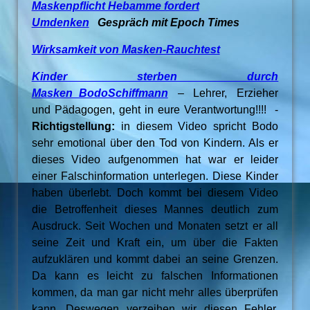
Maskenpflicht Hebamme fordert
Umdenken
Gespräch mit Epoch Times
Wirksamkeit von Masken-Rauchtest
Kinder sterben durch
Masken_BodoSchiffmann
–
Lehrer, Erzieher
und Pädagogen, geht in eure Verantwortung!!!! -
Richtigstellung:
in diesem Video spricht Bodo
sehr emotional über den Tod von Kindern. Als er
dieses Video aufgenommen hat war er leider
einer Falschinformation unterlegen. Diese Kinder
haben überlebt. Doch kommt bei diesem Video
die Betroffenheit dieses Mannes deutlich zum
Ausdruck. Seit Wochen und Monaten setzt er all
seine Zeit und Kraft ein, um über die Fakten
aufzuklären und kommt dabei an seine Grenzen.
Da kann es leicht zu falschen Informationen
kommen, da man gar nicht mehr alles überprüfen
kann. Deswegen verzeihen wir diesen Fehler,