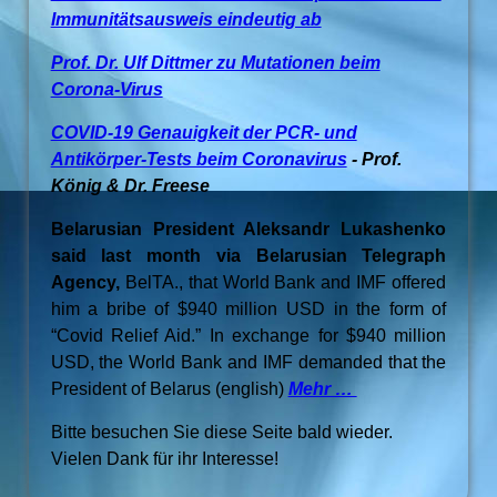
Immunitätsausweis eindeutig ab
Prof. Dr. Ulf Dittmer zu Mutationen beim
Corona-Virus
COVID-19 Genauigkeit der PCR- und
Antikörper-Tests beim Coronavirus
- Prof.
König & Dr. Freese
Belarusian President Aleksandr Lukashenko
said last month via Belarusian Telegraph
Agency,
BelTA., that World Bank and IMF offered
him a bribe of $940 million USD in the form of
“Covid Relief Aid.” In exchange for $940 million
USD, the World Bank and IMF demanded that the
President of Belarus (english)
Mehr …
Bitte besuchen Sie diese Seite bald wieder.
Vielen Dank für ihr Interesse!