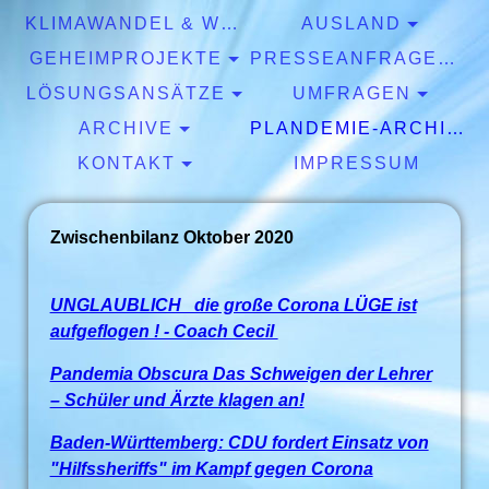
KLIMAWANDEL & WETTER
AUSLAND
GEHEIMPROJEKTE
PRESSEANFRAGEN & EXPERTISEN
LÖSUNGSANSÄTZE
UMFRAGEN
ARCHIVE
PLANDEMIE-ARCHIV
KONTAKT
IMPRESSUM
Zwischenbilanz Oktober 2020
UNGLAUBLICH die große Corona LÜGE ist
aufgeflogen ! - Coach Cecil
Pandemia Obscura Das Schweigen der Lehrer
– Schüler und Ärzte klagen an!
Baden-Württemberg: CDU fordert Einsatz von
"Hilfssheriffs" im Kampf gegen Corona