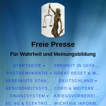
Freie Presse
Für Wahrheit und Meinungsbildung
STARTSEITE
FREIHEIT IN GEFAHR
POSTDEMOKRATIE
GREAT RESET & WEF
VEREINIGTE STAATEN EUROPA
DEUTSCHLAND
GESUNDHEITSSYSTEM
CORO & WEITERE PANDEMIEN
FINANZSYSTEM
KRIEGSVORBEREITUNGEN
5G, 6G & ELEKTROSMOG
WICHTIGE INFORMATIONEN