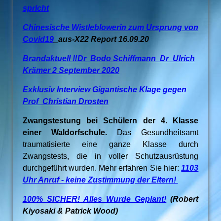
spricht
Chinesische Wistleblowerin zum Ursprung von
Covid19
_aus-X22 Report 16.09.20
Brandaktuell ‼️Dr Bodo Schiffmann Dr Ulrich
Krämer 2 September 2020
Exklusiv Interview Gigantische Klage gegen
Prof Christian Drosten
Zwangstestung bei Schülern der 4. Klasse
einer Waldorfschule.
Das Gesundheitsamt
traumatisierte eine ganze Klasse durch
Zwangstests, die in voller Schutzausrüstung
durchgeführt wurden. Mehr erfahren Sie hier:
1103
Uhr Anruf - keine Zustimmung der Eltern!
100% SICHER! Alles Wurde Geplant!
(Robert
Kiyosaki & Patrick Wood)