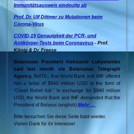
Immunitätsausweis eindeutig ab
Prof. Dr. Ulf Dittmer zu Mutationen beim
Corona-Virus
COVID-19 Genauigkeit der PCR- und
Antikörper-Tests beim Coronavirus
- Prof.
König & Dr. Freese
Belarusian President Aleksandr Lukashenko
said last month via Belarusian Telegraph
Agency,
BelTA., that World Bank and IMF offered
him a bribe of $940 million USD in the form of
“Covid Relief Aid.” In exchange for $940 million
USD, the World Bank and IMF demanded that the
President of Belarus (english)
Mehr …
Bitte besuchen Sie diese Seite bald wieder.
Vielen Dank für ihr Interesse!