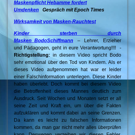
Maskenpflicht Hebamme fordert
Umdenken
Gespräch mit Epoch Times
Wirksamkeit von Masken-Rauchtest
Kinder sterben durch
Masken_BodoSchiffmann
–
Lehrer, Erzieher
und Pädagogen, geht in eure Verantwortung!!!! -
Richtigstellung:
in diesem Video spricht Bodo
sehr emotional über den Tod von Kindern. Als er
dieses Video aufgenommen hat war er leider
einer Falschinformation unterlegen. Diese Kinder
haben überlebt. Doch kommt bei diesem Video
die Betroffenheit dieses Mannes deutlich zum
Ausdruck. Seit Wochen und Monaten setzt er all
seine Zeit und Kraft ein, um über die Fakten
aufzuklären und kommt dabei an seine Grenzen.
Da kann es leicht zu falschen Informationen
kommen, da man gar nicht mehr alles überprüfen
kann. Deswegen verzeihen wir diesen Fehler,