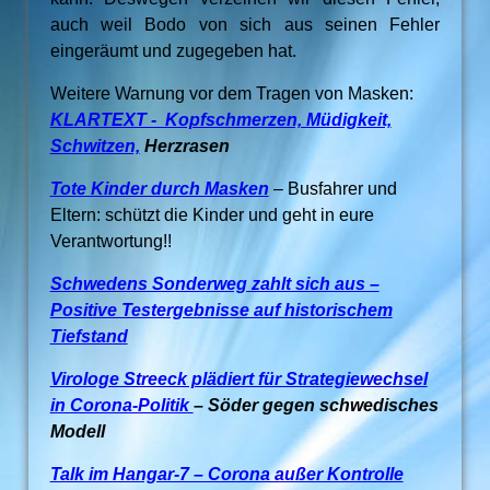
auch weil Bodo von sich aus seinen Fehler
eingeräumt und zugegeben hat.
Weitere Warnung vor dem Tragen von Masken:
KLARTEXT - Kopfschmerzen, Müdigkeit,
Schwitzen,
Herzrasen
Tote Kinder durch Masken
–
Busfahrer
und
Eltern
: schützt die Kinder und geht in eure
Verantwortung!!
Schwedens Sonderweg zahlt sich aus –
Positive Testergebnisse auf historischem
Tiefstand
Virologe Streeck plädiert für Strategiewechsel
in Corona-Politik
– Söder gegen schwedisches
Modell
Talk im Hangar-7 – Corona außer Kontrolle