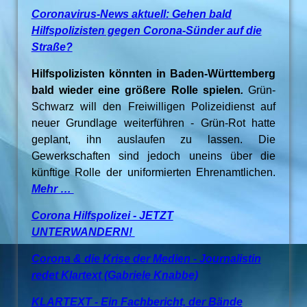
Coronavirus-News aktuell: Gehen bald
Hilfspolizisten gegen Corona-Sünder auf die
Straße?
Hilfspolizisten könnten in Baden-Württemberg
bald wieder eine größere Rolle spielen
.
Grün-
Schwarz will den Freiwilligen Polizeidienst auf
neuer Grundlage weiterführen - Grün-Rot hatte
geplant, ihn auslaufen zu lassen. Die
Gewerkschaften sind jedoch uneins über die
künftige Rolle der uniformierten Ehrenamtlichen.
Mehr …
Corona Hilfspolizei - JETZT
UNTERWANDERN!
Corona & die Krise der Medien - Journalistin
redet Klartext (Gabriele Knabbe)
KLARTEXT - Ein Fachbericht, der Bände