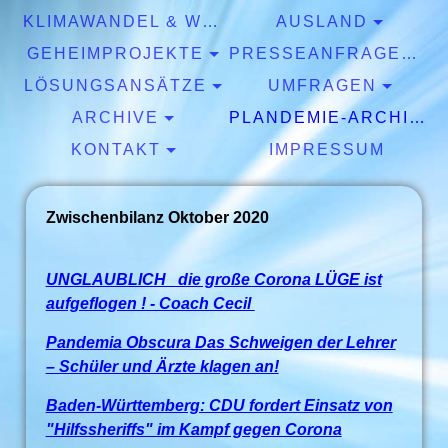
KLIMAWANDEL & WETTER
AUSLAND
GEHEIMPROJEKTE
PRESSEANFRAGEN & EXPERTISEN
LÖSUNGSANSÄTZE
UMFRAGEN
ARCHIVE
PLANDEMIE-ARCHIV
KONTAKT
IMPRESSUM
Zwischenbilanz Oktober 2020
UNGLAUBLICH die große Corona LÜGE ist
aufgeflogen ! - Coach Cecil
Pandemia Obscura Das Schweigen der Lehrer
– Schüler und Ärzte klagen an!
Baden-Württemberg: CDU fordert Einsatz von
"Hilfssheriffs" im Kampf gegen Corona