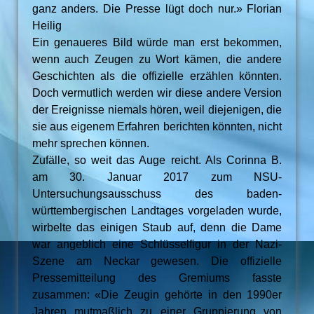
ganz anders. Die Presse lügt doch nur.» Florian
Heilig
Ein genaueres Bild würde man erst bekommen,
wenn auch Zeugen zu Wort kämen, die andere
Geschichten als die offizielle erzählen könnten.
Doch vermutlich werden wir diese andere Version
der Ereignisse niemals hören, weil diejenigen, die
sie aus eigenem Erfahren berichten könnten, nicht
mehr sprechen können.
Zufälle, so weit das Auge reicht. Als Corinna B.
am 30. Januar 2017 zum NSU-
Untersuchungsausschuss des baden-
württembergischen Landtages vorgeladen wurde,
wirbelte das einigen Staub auf, denn die Dame
war angeblich eine Schlüsselfigur in der Nazi-
Szene am Neckar gewesen. Die offizielle
Pressemitteilung des Gremiums fasste
zusammen: «Die Zeugin gehörte in den 1990er
Jahren mutmaßlich zu einer Gruppierung von