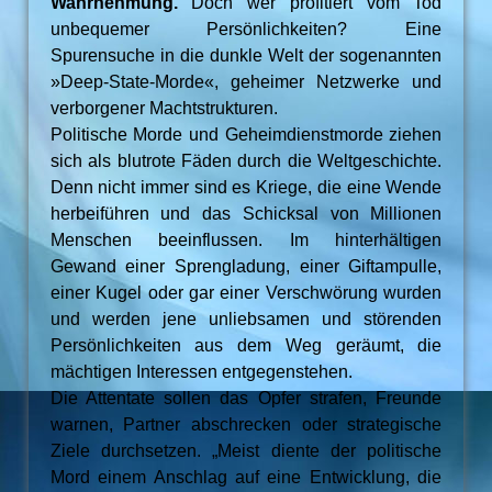
Wahrnehmung.
Doch wer profitiert vom Tod
unbequemer Persönlichkeiten? Eine
Spurensuche in die dunkle Welt der sogenannten
»Deep-State-Morde«, geheimer Netzwerke und
verborgener Machtstrukturen.
Politische Morde und Geheimdienstmorde ziehen
sich als blutrote Fäden durch die Weltgeschichte.
Denn nicht immer sind es Kriege, die eine Wende
herbeiführen und das Schicksal von Millionen
Menschen beeinflussen. Im hinterhältigen
Gewand einer Sprengladung, einer Giftampulle,
einer Kugel oder gar einer Verschwörung wurden
und werden jene unliebsamen und störenden
Persönlichkeiten aus dem Weg geräumt, die
mächtigen Interessen entgegenstehen.
Die Attentate sollen das Opfer strafen, Freunde
warnen, Partner abschrecken oder strategische
Ziele durchsetzen. „Meist diente der politische
Mord einem Anschlag auf eine Entwicklung, die