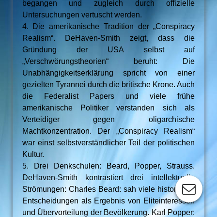
begangen und zugleich durch offizielle
Untersuchungen vertuscht werden.
4. Die amerikanische Tradition der „Conspiracy
Realism“. DeHaven-Smith zeigt, dass die
Gründung der USA selbst auf
„Verschwörungstheorien“ beruht: Die
Unabhängigkeitserklärung spricht von einer
gezielten Tyrannei durch die britische Krone. Auch
die Federalist Papers und viele frühe
amerikanische Politiker verstanden sich als
Verteidiger gegen oligarchische
Machtkonzentration. Der „Conspiracy Realism“
war einst selbstverständlicher Teil der politischen
Kultur.
5. Drei Denkschulen: Beard, Popper, Strauss.
DeHaven-Smith kontrastiert drei intellektuelle
Strömungen: Charles Beard: sah viele historische
Entscheidungen als Ergebnis von Eliteinteressen
und Übervorteilung der Bevölkerung. Karl Popper: