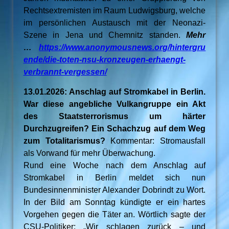
Rechtsextremisten im Raum Ludwigsburg, welche
im persönlichen Austausch mit der Neonazi-
Szene in Jena und Chemnitz standen.
Mehr
…
https://www.anonymousnews.org/hintergru
ende/die-toten-nsu-kronzeugen-erhaengt-
verbrannt-vergessen/
13.01.2026: Anschlag auf Stromkabel in Berlin.
War diese angebliche Vulkangruppe ein Akt
des Staatsterrorismus um härter
Durchzugreifen? Ein Schachzug auf dem Weg
zum Totalitarismus?
Kommentar: Stromausfall
als Vorwand für mehr Überwachung.
Rund eine Woche nach dem Anschlag auf
Stromkabel in Berlin meldet sich nun
Bundesinnenminister Alexander Dobrindt zu Wort.
In der Bild am Sonntag kündigte er ein hartes
Vorgehen gegen die Täter an. Wörtlich sagte der
CSU-Politiker: „Wir schlagen zurück – und