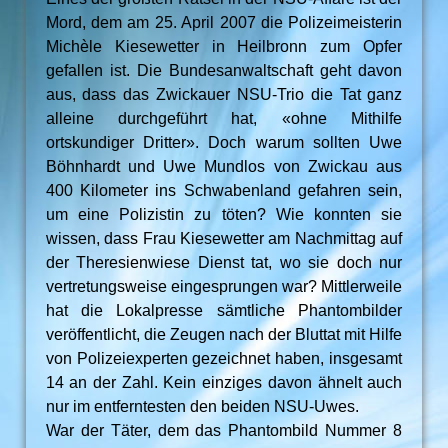
Mord, dem am 25. April 2007 die Polizeimeisterin
Michèle Kiesewetter in Heilbronn zum Opfer
gefallen ist. Die Bundesanwaltschaft geht davon
aus, dass das Zwickauer NSU-Trio die Tat ganz
alleine durchgeführt hat, «ohne Mithilfe
ortskundiger Dritter». Doch warum sollten Uwe
Böhnhardt und Uwe Mundlos von Zwickau aus
400 Kilometer ins Schwabenland gefahren sein,
um eine Polizistin zu töten? Wie konnten sie
wissen, dass Frau Kiesewetter am Nachmittag auf
der Theresienwiese Dienst tat, wo sie doch nur
vertretungsweise eingesprungen war? Mittlerweile
hat die Lokalpresse sämtliche Phantombilder
veröffentlicht, die Zeugen nach der Bluttat mit Hilfe
von Polizeiexperten gezeichnet haben, insgesamt
14 an der Zahl. Kein einziges davon ähnelt auch
nur im entferntesten den beiden NSU-Uwes.
War der Täter, dem das Phantombild Nummer 8