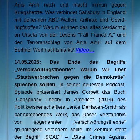
Anis Amri nach und macht immun gegen
Kriegshetzte. Was verbindet Salisbury in England
mit geheimen ABC-Waffen, Anthrax und Covid-
Impfstoffen? Warum erinnert das alles verdächtig
an Ursula von der Leyens "Fall Franco A." und
den Terroranschlag von Anis Amri auf dem
Berliner Weihnachtsmarkt?
Video ...
14.05.2025: Das Ende des Begriffs
„Verschwörungstheorie“: Warum wir über
„Staatsverbrechen gegen die Demokratie“
sprechen sollten.
In seiner neuesten Podcast-
Episode präsentiert James Corbett das Buch
„Conspiracy Theory in America“ (2014) des
Politikwissenschaftlers Lance DeHaven-Smith als
bahnbrechendes Werk, das unser Verständnis
von sogenannter „Verschwörungstheorie“
grundlegend verändern sollte. Im Zentrum steht
der Begriff „SCAD“ – „State Crimes Against