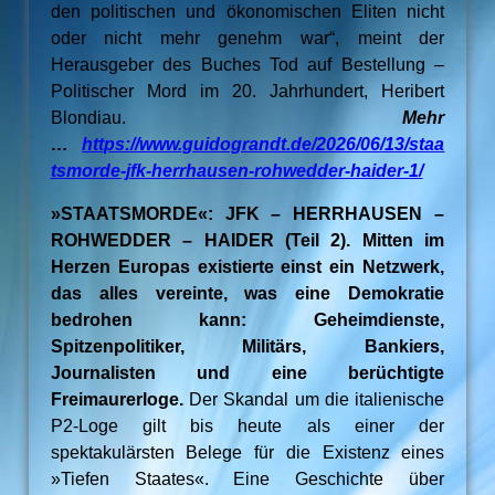
den politischen und ökonomischen Eliten nicht
oder nicht mehr genehm war“, meint der
Herausgeber des Buches Tod auf Bestellung –
Politischer Mord im 20. Jahrhundert, Heribert
Blondiau.
Mehr
…
https://www.guidograndt.de/2026/06/13/staa
tsmorde-jfk-herrhausen-rohwedder-haider-1/
»STAATSMORDE«: JFK – HERRHAUSEN –
ROHWEDDER – HAIDER (Teil 2). Mitten im
Herzen Europas existierte einst ein Netzwerk,
das alles vereinte, was eine Demokratie
bedrohen kann: Geheimdienste,
Spitzenpolitiker, Militärs, Bankiers,
Journalisten und eine berüchtigte
Freimaurerloge.
Der Skandal um die italienische
P2-Loge gilt bis heute als einer der
spektakulärsten Belege für die Existenz eines
»Tiefen Staates«. Eine Geschichte über