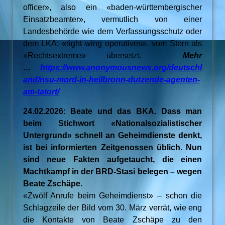
officer», also ein «baden-württembergischer
Einsatzbeamter», vermutlich von einer
Landesbehörde wie dem Verfassungsschutz oder
dem LKA; «right wing operatives», vom Stern als
«Rechtsextreme» übersetzt.
Mehr
…
https://www.anonymousnews.org/deutschl
and/nsu-mord-in-heilbronn-dutzende-agenten-
am-tatort/
24.02.2026: Beate und das BKA. Dass man
beim Stichwort «Nationalsozialistischer
Untergrund» schnell an Geheimdienste denkt,
ist bei informierten Zeitgenossen üblich. Nun
sind neue Fakten aufgetaucht, die einen
Machtkampf in der BRD-Stasi belegen – wegen
Beate Zschäpe.
«Zwölf Anrufe beim Geheimdienst» – schon die
Schlagzeile der Bild vom 30. März verrät, wie eng
die Kontakte von Beate Zschäpe zu den