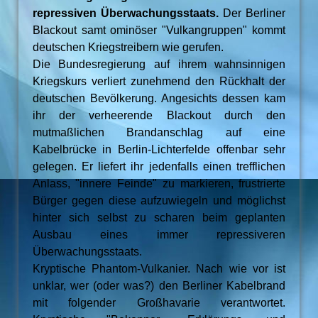
repressiven Überwachungsstaats.
Der Berliner
Blackout samt ominöser "Vulkangruppen" kommt
deutschen Kriegstreibern wie gerufen.
Die Bundesregierung auf ihrem wahnsinnigen
Kriegskurs verliert zunehmend den Rückhalt der
deutschen Bevölkerung. Angesichts dessen kam
ihr der verheerende Blackout durch den
mutmaßlichen Brandanschlag auf eine
Kabelbrücke in Berlin-Lichterfelde offenbar sehr
gelegen. Er liefert ihr jedenfalls einen trefflichen
Anlass, "innere Feinde" zu markieren, frustrierte
Bürger gegen diese aufzuwiegeln und möglichst
hinter sich selbst zu scharen beim geplanten
Ausbau eines immer repressiveren
Überwachungsstaats.
Kryptische Phantom-Vulkanier. Nach wie vor ist
unklar, wer (oder was?) den Berliner Kabelbrand
mit folgender Großhavarie verantwortet.