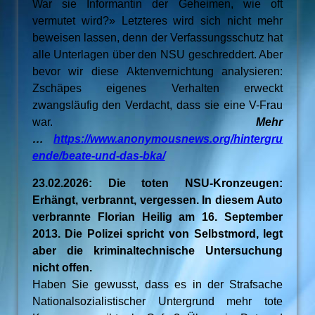
War sie Informantin der Geheimen, wie oft
vermutet wird?» Letzteres wird sich nicht mehr
beweisen lassen, denn der Verfassungsschutz hat
alle Unterlagen über den NSU geschreddert. Aber
bevor wir diese Aktenvernichtung analysieren:
Zschäpes eigenes Verhalten erweckt
zwangsläufig den Verdacht, dass sie eine V-Frau
war.
Mehr
…
https://www.anonymousnews.org/hintergru
ende/beate-und-das-bka/
23.02.2026: Die toten NSU-Kronzeugen:
Erhängt, verbrannt, vergessen. In diesem Auto
verbrannte Florian Heilig am 16. September
2013. Die Polizei spricht von Selbstmord, legt
aber die kriminaltechnische Untersuchung
nicht offen.
Haben Sie gewusst, dass es in der Strafsache
Nationalsozialistischer Untergrund mehr tote