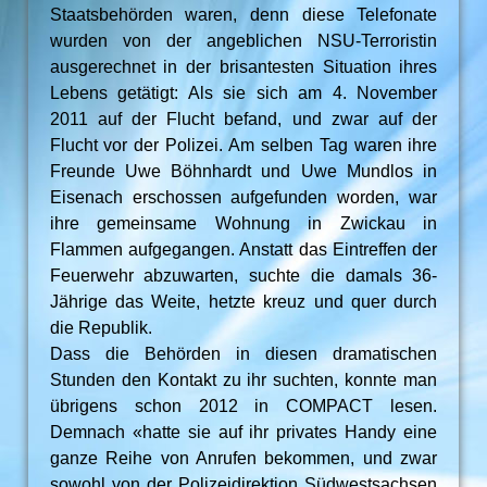
Staatsbehörden waren, denn diese Telefonate
wurden von der angeblichen NSU-Terroristin
ausgerechnet in der brisantesten Situation ihres
Lebens getätigt: Als sie sich am 4. November
2011 auf der Flucht befand, und zwar auf der
Flucht vor der Polizei. Am selben Tag waren ihre
Freunde Uwe Böhnhardt und Uwe Mundlos in
Eisenach erschossen aufgefunden worden, war
ihre gemeinsame Wohnung in Zwickau in
Flammen aufgegangen. Anstatt das Eintreffen der
Feuerwehr abzuwarten, suchte die damals 36-
Jährige das Weite, hetzte kreuz und quer durch
die Republik.
Dass die Behörden in diesen dramatischen
Stunden den Kontakt zu ihr suchten, konnte man
übrigens schon 2012 in COMPACT lesen.
Demnach «hatte sie auf ihr privates Handy eine
ganze Reihe von Anrufen bekommen, und zwar
sowohl von der Polizeidirektion Südwestsachsen