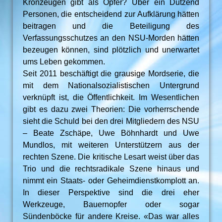
Kronzeugen gibt als Opfer? Über ein Dutzend
Personen, die entscheidend zur Aufklärung hätten
beitragen und die Beteiligung des
Verfassungsschutzes an den NSU-Morden hätten
bezeugen können, sind plötzlich und unerwartet
ums Leben gekommen.
Seit 2011 beschäftigt die grausige Mordserie, die
mit dem Nationalsozialistischen Untergrund
verknüpft ist, die Öffentlichkeit. Im Wesentlichen
gibt es dazu zwei Theorien: Die vorherrschende
sieht die Schuld bei den drei Mitgliedern des NSU
– Beate Zschäpe, Uwe Böhnhardt und Uwe
Mundlos, mit weiteren Unterstützern aus der
rechten Szene. Die kritische Lesart weist über das
Trio und die rechtsradikale Szene hinaus und
nimmt ein Staats- oder Geheimdienstkomplott an.
In dieser Perspektive sind die drei eher
Werkzeuge, Bauernopfer oder sogar
Sündenböcke für andere Kreise. «Das war alles