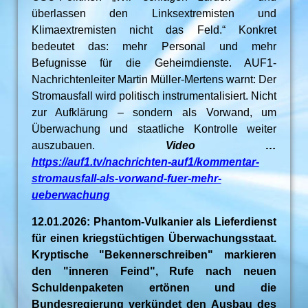
überlassen den Linksextremisten und
Klimaextremisten nicht das Feld.“ Konkret
bedeutet das: mehr Personal und mehr
Befugnisse für die Geheimdienste. AUF1-
Nachrichtenleiter Martin Müller-Mertens warnt: Der
Stromausfall wird politisch instrumentalisiert. Nicht
zur Aufklärung – sondern als Vorwand, um
Überwachung und staatliche Kontrolle weiter
auszubauen.
Video …
https://auf1.tv/nachrichten-auf1/kommentar-
stromausfall-als-vorwand-fuer-mehr-
ueberwachung
12.01.2026: Phantom-Vulkanier als Lieferdienst
für einen kriegstüchtigen Überwachungsstaat.
Kryptische "Bekennerschreiben" markieren
den "inneren Feind", Rufe nach neuen
Schuldenpaketen ertönen und die
Bundesregierung verkündet den Ausbau des