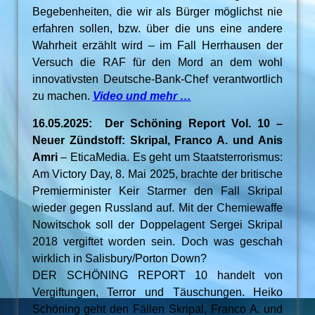
Begebenheiten, die wir als Bürger möglichst nie
erfahren sollen, bzw. über die uns eine andere
Wahrheit erzählt wird – im Fall Herrhausen der
Versuch die RAF für den Mord an dem wohl
innovativsten Deutsche-Bank-Chef verantwortlich
zu machen.
Video und mehr …
16.05.2025: Der Schöning Report Vol. 10 –
Neuer Zündstoff: Skripal, Franco A. und Anis
Amri
– EticaMedia. Es geht um Staatsterrorismus:
Am Victory Day, 8. Mai 2025, brachte der britische
Premierminister Keir Starmer den Fall Skripal
wieder gegen Russland auf. Mit der Chemiewaffe
Nowitschok soll der Doppelagent Sergei Skripal
2018 vergiftet worden sein. Doch was geschah
wirklich in Salisbury/Porton Down?
DER SCHÖNING REPORT 10 handelt von
Vergiftungen, Terror und Täuschungen. Heiko
Schöning geht den Fällen Skripal, Franco A. und