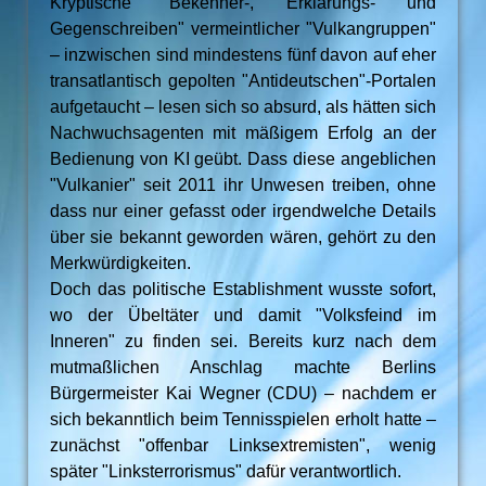
Kryptische "Bekenner-, Erklärungs- und
Gegenschreiben" vermeintlicher "Vulkangruppen"
– inzwischen sind mindestens fünf davon auf eher
transatlantisch gepolten "Antideutschen"-Portalen
aufgetaucht – lesen sich so absurd, als hätten sich
Nachwuchsagenten mit mäßigem Erfolg an der
Bedienung von KI geübt. Dass diese angeblichen
"Vulkanier" seit 2011 ihr Unwesen treiben, ohne
dass nur einer gefasst oder irgendwelche Details
über sie bekannt geworden wären, gehört zu den
Merkwürdigkeiten.
Doch das politische Establishment wusste sofort,
wo der Übeltäter und damit "Volksfeind im
Inneren" zu finden sei. Bereits kurz nach dem
mutmaßlichen Anschlag machte Berlins
Bürgermeister Kai Wegner (CDU) – nachdem er
sich bekanntlich beim Tennisspielen erholt hatte –
zunächst "offenbar Linksextremisten", wenig
später "Linksterrorismus" dafür verantwortlich.