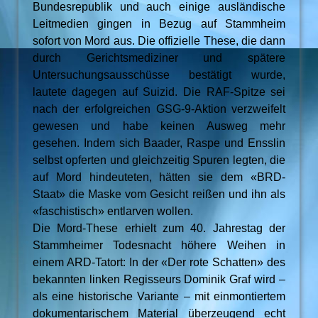
Bundesrepublik und auch einige ausländische
Leitmedien gingen in Bezug auf Stammheim
sofort von Mord aus. Die offizielle These, die dann
durch Gerichtsmediziner und spätere
Untersuchungsausschüsse bestätigt wurde,
lautete dagegen auf Suizid. Die RAF-Spitze sei
nach der erfolgreichen GSG-9-Aktion verzweifelt
gewesen und habe keinen Ausweg mehr
gesehen. Indem sich Baader, Raspe und Ensslin
selbst opferten und gleichzeitig Spuren legten, die
auf Mord hindeuteten, hätten sie dem «BRD-
Staat» die Maske vom Gesicht reißen und ihn als
«faschistisch» entlarven wollen.
Die Mord-These erhielt zum 40. Jahrestag der
Stammheimer Todesnacht höhere Weihen in
einem ARD-Tatort: In der «Der rote Schatten» des
bekannten linken Regisseurs Dominik Graf wird –
als eine historische Variante – mit einmontiertem
dokumentarischem Material überzeugend echt