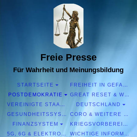
Freie Presse
Für Wahrheit und Meinungsbildung
STARTSEITE
FREIHEIT IN GEFAHR
POSTDEMOKRATIE
GREAT RESET & WEF
VEREINIGTE STAATEN EUROPA
DEUTSCHLAND
GESUNDHEITSSYSTEM
CORO & WEITERE PANDEMIEN
FINANZSYSTEM
KRIEGSVORBEREITUNGEN
5G, 6G & ELEKTROSMOG
WICHTIGE INFORMATIONEN