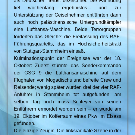
als Deutscher Herbst bezeichnet. Die Fahndung
lief wochenlang ergebnislos – und zur
Unterstützung der Geiselnehmer entführten dann
auch noch palästinensische Untergrundkämpfer
eine Lufthansa-Maschine. Beide Terrorgruppen
forderten das Gleiche: die Freilassung des RAF-
Führungsquartetts, das im Hochsicherheitstrakt
von Stuttgart-Stammheim einsaß.
Kulminationspunkt der Ereignisse war der 18.
Oktober: Zuerst stürmte das Sonderkommando
der GSG 9 die Lufthansamaschine auf dem
Flughafen von Mogadischu und befreite Crew und
Reisende; wenig später wurden drei der vier RAF-
Anführer in Stammheim tot aufgefunden; am
selben Tag noch muss Schleyer von seinen
Entführern ermordet worden sein – er wurde am
19. Oktober im Kofferraum eines Pkw im Elsass
gefunden.
Die einzige Zeugin. Die linksradikale Szene in der