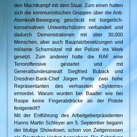
den Machtkampf mit dem Staat. Zum einen hatten
sich die kommunistischen Gruppen über die Anti-
Atomkraft-Bewegung geschickt mit bürgerlich-
konservativen Umweltschützern verbandelt und
dadurch Demonstrationen mit über 30.000
Menschen, aber auch Bauplatzbesetzungen und
militante Scharmützel mit der Polizei ins Werk
gesetzt. Zum anderen hatte die RAF eine
Terroroffensive gestartet und mit
Generalbundesanwalt Siegfried Buback und
Dresdner-Bank-Chef Jürgen Ponto zwei hohe
Repräsentanten des verhassten «Systems»
ermordet. Warum wurden bei Baader wie bei
Raspe keine Fingerabdrücke an der Pistole
festgestellt?
Mit der Entführung des Arbeitgeberpräsidenten
Hanns Martin Schleyer am 5. September begann
der blutige Showdown, schon von Zeitgenossen