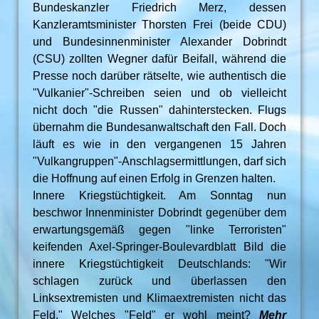
Bundeskanzler Friedrich Merz, dessen
Kanzleramtsminister Thorsten Frei (beide CDU)
und Bundesinnenminister Alexander Dobrindt
(CSU) zollten Wegner dafür Beifall, während die
Presse noch darüber rätselte, wie authentisch die
"Vulkanier"-Schreiben seien und ob vielleicht
nicht doch "die Russen" dahinterstecken. Flugs
übernahm die Bundesanwaltschaft den Fall. Doch
läuft es wie in den vergangenen 15 Jahren
"Vulkangruppen"-Anschlagsermittlungen, darf sich
die Hoffnung auf einen Erfolg in Grenzen halten.
Innere Kriegstüchtigkeit. Am Sonntag nun
beschwor Innenminister Dobrindt gegenüber dem
erwartungsgemäß gegen "linke Terroristen"
keifenden Axel-Springer-Boulevardblatt Bild die
innere Kriegstüchtigkeit Deutschlands: "Wir
schlagen zurück und überlassen den
Linksextremisten und Klimaextremisten nicht das
Feld." Welches "Feld" er wohl meint?
Mehr