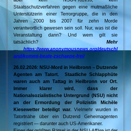
Staatsschutzverfahren gegen eine mutmaßliche
Unterstützerin einer Terrorgruppe, die in den
Jahren 2000 bis 2007 für zehn Morde
verantwortlich gewesen sein soll. Nur, was ist die
Veranstaltung dann? Und wem gilt sie
tatsächlich?
Mehr
…
https://www.anonymousnews.org/deutschl
and/kommt-beate-zschaepe-frei/
26.02.2026: NSU-Mord in Heilbronn – Dutzende
Agenten am Tatort. Staatliche Schlapphüte
waren auch am Tattag in Heilbronn vor Ort.
Immer klarer wird, dass der
Nationalsozialistische Untergrund (NSU) nicht
an der Ermordung der Polizistin Michèle
Kiesewetter beteiligt war.
Vielmehr wurden in
Tatortnähe über ein Dutzend Geheimagenten
registriert — darunter auch US-Amerikaner.
Eines der größten Rätsel in der NSU-Affäre ist der