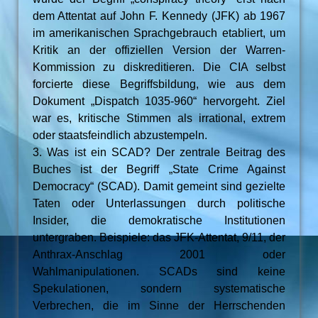
dem Attentat auf John F. Kennedy (JFK) ab 1967
im amerikanischen Sprachgebrauch etabliert, um
Kritik an der offiziellen Version der Warren-
Kommission zu diskreditieren. Die CIA selbst
forcierte diese Begriffsbildung, wie aus dem
Dokument „Dispatch 1035-960“ hervorgeht. Ziel
war es, kritische Stimmen als irrational, extrem
oder staatsfeindlich abzustempeln.
3. Was ist ein SCAD? Der zentrale Beitrag des
Buches ist der Begriff „State Crime Against
Democracy“ (SCAD). Damit gemeint sind gezielte
Taten oder Unterlassungen durch politische
Insider, die demokratische Institutionen
untergraben. Beispiele: das JFK-Attentat, 9/11, der
Anthrax-Anschlag 2001 oder
Wahlmanipulationen. SCADs sind keine
Spekulationen, sondern systematische
Verbrechen, die im Sinne der Herrschenden