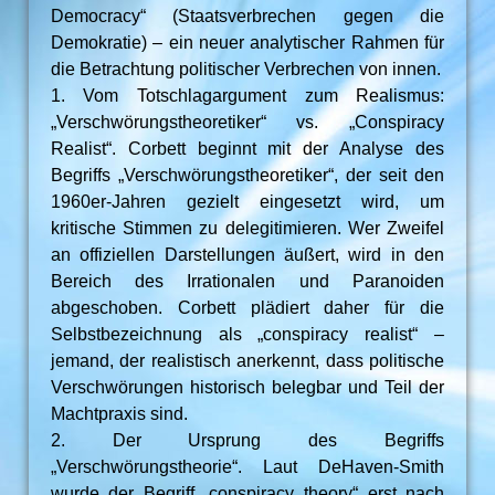
Democracy“ (Staatsverbrechen gegen die
Demokratie) – ein neuer analytischer Rahmen für
die Betrachtung politischer Verbrechen von innen.
1. Vom Totschlagargument zum Realismus:
„Verschwörungstheoretiker“ vs. „Conspiracy
Realist“. Corbett beginnt mit der Analyse des
Begriffs „Verschwörungstheoretiker“, der seit den
1960er-Jahren gezielt eingesetzt wird, um
kritische Stimmen zu delegitimieren. Wer Zweifel
an offiziellen Darstellungen äußert, wird in den
Bereich des Irrationalen und Paranoiden
abgeschoben. Corbett plädiert daher für die
Selbstbezeichnung als „conspiracy realist“ –
jemand, der realistisch anerkennt, dass politische
Verschwörungen historisch belegbar und Teil der
Machtpraxis sind.
2. Der Ursprung des Begriffs
„Verschwörungstheorie“. Laut DeHaven-Smith
wurde der Begriff „conspiracy theory“ erst nach