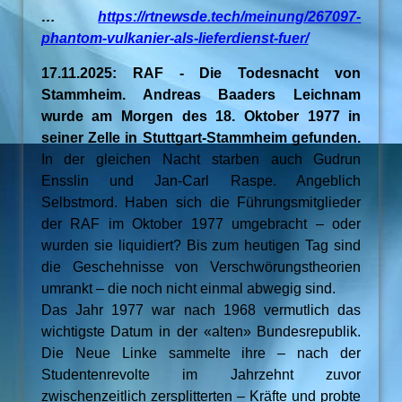
…
https://rtnewsde.tech/meinung/267097-
phantom-vulkanier-als-lieferdienst-fuer/
17.11.2025: RAF - Die Todesnacht von
Stammheim. Andreas Baaders Leichnam
wurde am Morgen des 18. Oktober 1977 in
seiner Zelle in Stuttgart-Stammheim gefunden.
In der gleichen Nacht starben auch Gudrun
Ensslin und Jan-Carl Raspe. Angeblich
Selbstmord. Haben sich die Führungsmitglieder
der RAF im Oktober 1977 umgebracht – oder
wurden sie liquidiert? Bis zum heutigen Tag sind
die Geschehnisse von Verschwörungstheorien
umrankt – die noch nicht einmal abwegig sind.
Das Jahr 1977 war nach 1968 vermutlich das
wichtigste Datum in der «alten» Bundesrepublik.
Die Neue Linke sammelte ihre – nach der
Studentenrevolte im Jahrzehnt zuvor
zwischenzeitlich zersplitterten – Kräfte und probte