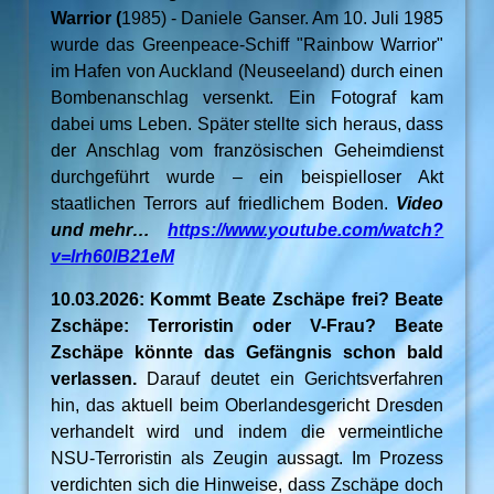
Warrior (
1985) - Daniele Ganser. Am 10. Juli 1985
wurde das Greenpeace-Schiff "Rainbow Warrior"
im Hafen von Auckland (Neuseeland) durch einen
Bombenanschlag versenkt. Ein Fotograf kam
dabei ums Leben. Später stellte sich heraus, dass
der Anschlag vom französischen Geheimdienst
durchgeführt wurde – ein beispielloser Akt
staatlichen Terrors auf friedlichem Boden.
Video
und mehr…
https://www.youtube.com/watch?
v=lrh60lB21eM
10.03.2026: Kommt Beate Zschäpe frei? Beate
Zschäpe: Terroristin oder V-Frau? Beate
Zschäpe könnte das Gefängnis schon bald
verlassen.
Darauf deutet ein Gerichtsverfahren
hin, das aktuell beim Oberlandesgericht Dresden
verhandelt wird und indem die vermeintliche
NSU-Terroristin als Zeugin aussagt. Im Prozess
verdichten sich die Hinweise, dass Zschäpe doch