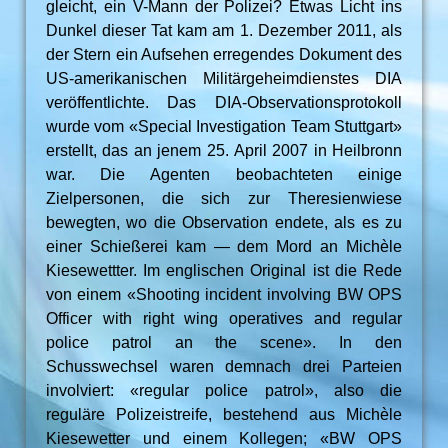
gleicht, ein V-Mann der Polizei? Etwas Licht ins
Dunkel dieser Tat kam am 1. Dezember 2011, als
der Stern ein Aufsehen erregendes Dokument des
US-amerikanischen Militärgeheimdienstes DIA
veröffentlichte. Das DIA-Observationsprotokoll
wurde vom «Special Investigation Team Stuttgart»
erstellt, das an jenem 25. April 2007 in Heilbronn
war. Die Agenten beobachteten einige
Zielpersonen, die sich zur Theresienwiese
bewegten, wo die Observation endete, als es zu
einer Schießerei kam — dem Mord an Michèle
Kiesewettter. Im englischen Original ist die Rede
von einem «Shooting incident involving BW OPS
Officer with right wing operatives and regular
police patrol an the scene». In den
Schusswechsel waren demnach drei Parteien
involviert: «regular police patrol», also die
reguläre Polizeistreife, bestehend aus Michèle
Kiesewetter und einem Kollegen; «BW OPS