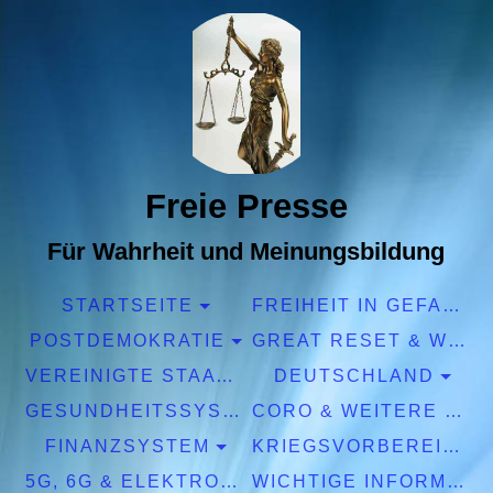
Freie Presse
Für Wahrheit und Meinungsbildung
STARTSEITE
FREIHEIT IN GEFAHR
POSTDEMOKRATIE
GREAT RESET & WEF
VEREINIGTE STAATEN EUROPA
DEUTSCHLAND
GESUNDHEITSSYSTEM
CORO & WEITERE PANDEMIEN
FINANZSYSTEM
KRIEGSVORBEREITUNGEN
5G, 6G & ELEKTROSMOG
WICHTIGE INFORMATIONEN