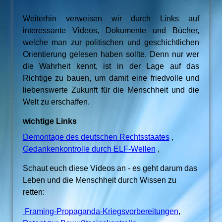
Weiterhin verweisen wir durch Links auf
interessante Videos, Dokumente und Bücher,
welche man zur politischen und geschichtlichen
Orientierung gelesen haben sollte. Denn nur wer
die Wahrheit kennt, ist in der Lage auf das
Richtige zu bauen, um damit eine friedvolle und
liebenswerte Zukunft für die Menschheit und die
Welt zu erschaffen.
wichtige Links
Demontage des deutschen Rechtsstaates
,
Gedankenkontrolle durch ELF-Wellen
,
Schaut euch diese Videos an - es geht darum das
Leben und die Menschheit durch Wissen zu
retten:
Framing-Propaganda-Kriegsvorbereitungen
,