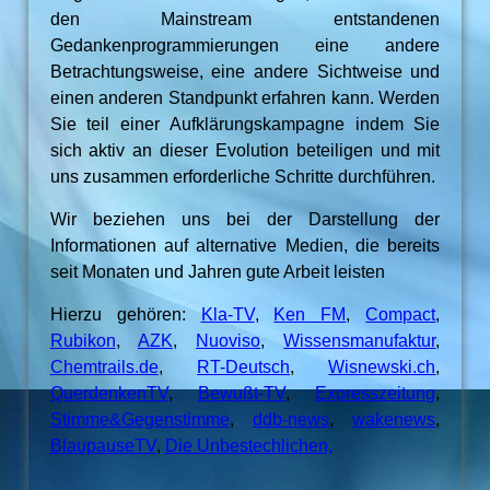
den Mainstream entstandenen
Gedankenprogrammierungen eine andere
Betrachtungsweise, eine andere Sichtweise und
einen anderen Standpunkt erfahren kann. Werden
Sie teil einer Aufklärungskampagne indem Sie
sich aktiv an dieser Evolution beteiligen und mit
uns zusammen erforderliche Schritte durchführen.
Wir beziehen uns bei der Darstellung der
Informationen auf alternative Medien, die bereits
seit Monaten und Jahren gute Arbeit leisten
Hierzu gehören:
Kla-TV
,
Ken FM
,
Compact
,
Rubikon
,
AZK
,
Nuoviso
,
Wissensmanufaktur
,
Chemtrails.de
,
RT-Deutsch
,
Wisnewski.ch
,
QuerdenkenTV
,
Bewußt-TV
,
Expresszeitung
,
Stimme&Gegenstimme
,
ddb-news
,
wakenews
,
BlaupauseTV
,
Die Unbestechlichen,