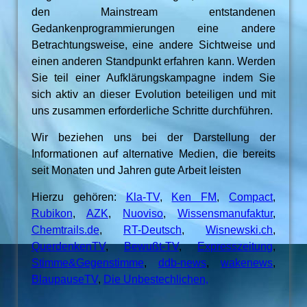
den Mainstream entstandenen
Gedankenprogrammierungen eine andere
Betrachtungsweise, eine andere Sichtweise und
einen anderen Standpunkt erfahren kann. Werden
Sie teil einer Aufklärungskampagne indem Sie
sich aktiv an dieser Evolution beteiligen und mit
uns zusammen erforderliche Schritte durchführen.
Wir beziehen uns bei der Darstellung der
Informationen auf alternative Medien, die bereits
seit Monaten und Jahren gute Arbeit leisten
Hierzu gehören:
Kla-TV
,
Ken FM
,
Compact
,
Rubikon
,
AZK
,
Nuoviso
,
Wissensmanufaktur
,
Chemtrails.de
,
RT-Deutsch
,
Wisnewski.ch
,
QuerdenkenTV
,
Bewußt-TV
,
Expresszeitung
,
Stimme&Gegenstimme
,
ddb-news
,
wakenews
,
BlaupauseTV
,
Die Unbestechlichen,