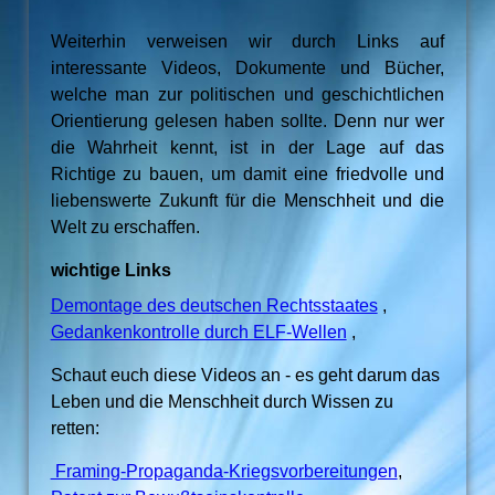
Weiterhin verweisen wir durch Links auf
interessante Videos, Dokumente und Bücher,
welche man zur politischen und geschichtlichen
Orientierung gelesen haben sollte. Denn nur wer
die Wahrheit kennt, ist in der Lage auf das
Richtige zu bauen, um damit eine friedvolle und
liebenswerte Zukunft für die Menschheit und die
Welt zu erschaffen.
wichtige Links
Demontage des deutschen Rechtsstaates
,
Gedankenkontrolle durch ELF-Wellen
,
Schaut euch diese Videos an - es geht darum das
Leben und die Menschheit durch Wissen zu
retten:
Framing-Propaganda-Kriegsvorbereitungen
,