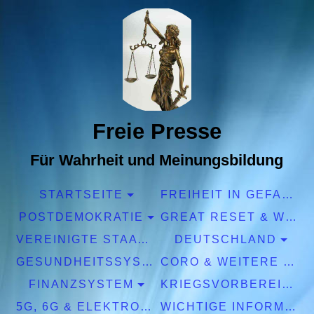
Freie Presse
Für Wahrheit und Meinungsbildung
STARTSEITE
FREIHEIT IN GEFAHR
POSTDEMOKRATIE
GREAT RESET & WEF
VEREINIGTE STAATEN EUROPA
DEUTSCHLAND
GESUNDHEITSSYSTEM
CORO & WEITERE PANDEMIEN
FINANZSYSTEM
KRIEGSVORBEREITUNGEN
5G, 6G & ELEKTROSMOG
WICHTIGE INFORMATIONEN