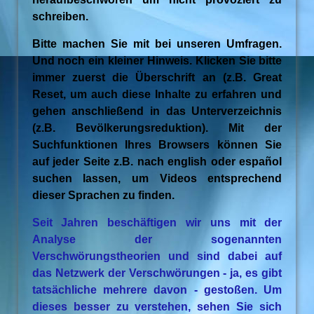
schreiben.
Bitte machen Sie mit bei unseren Umfragen.
Und noch ein kleiner Hinweis. Klicken Sie bitte
immer zuerst die Überschrift an (z.B. Great
Reset, um auch diese Inhalte zu erfahren und
gehen anschließend in das Unterverzeichnis
(z.B. Bevölkerungsreduktion). Mit der
Suchfunktionen Ihres Browsers können Sie
auf jeder Seite z.B. nach english oder español
suchen lassen, um Videos entsprechend
dieser Sprachen zu finden.
Seit Jahren beschäftigen wir uns mit der
Analyse der sogenannten
Verschwörungstheorien und sind dabei auf
das Netzwerk der Verschwörungen - ja, es gibt
tatsächliche mehrere davon - gestoßen. Um
dieses besser zu verstehen, sehen Sie sich