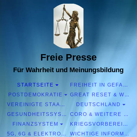
Freie Presse
Für Wahrheit und Meinungsbildung
STARTSEITE
FREIHEIT IN GEFAHR
POSTDEMOKRATIE
GREAT RESET & WEF
VEREINIGTE STAATEN EUROPA
DEUTSCHLAND
GESUNDHEITSSYSTEM
CORO & WEITERE PANDEMIEN
FINANZSYSTEM
KRIEGSVORBEREITUNGEN
5G, 6G & ELEKTROSMOG
WICHTIGE INFORMATIONEN