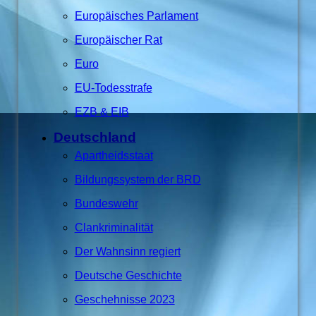
Europäisches Parlament
Europäischer Rat
Euro
EU-Todesstrafe
EZB & EIB
Deutschland
Apartheidsstaat
Bildungssystem der BRD
Bundeswehr
Clankriminalität
Der Wahnsinn regiert
Deutsche Geschichte
Geschehnisse 2023