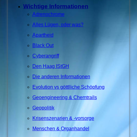
Wichtige Informationen
Adrenochrome
Alles Lügen, oder was?
Apartheid
Black Out
Cyberangriff
Den Haag IStGH
Die anderen Informationen
Evolution vs göttlliche Schöpfung
Geoengineering & Chemtrails
Geopolitik
Krisenszenarien & -vorsorge
Menschen & Organhandel