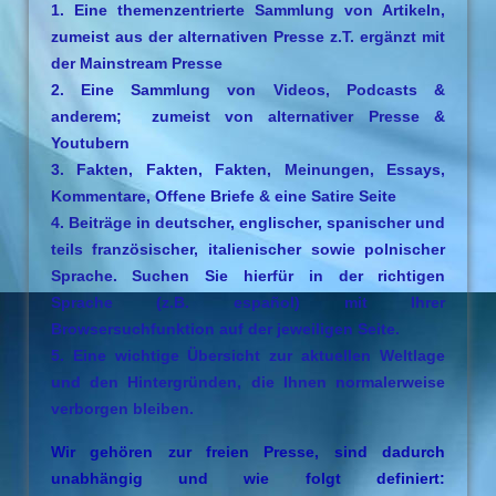
1. Eine themenzentrierte Sammlung von Artikeln,
zumeist aus der alternativen Presse z.T. ergänzt mit
der Mainstream Presse
2. Eine Sammlung von Videos, Podcasts &
anderem; zumeist von alternativer Presse &
Youtubern
3. Fakten, Fakten, Fakten, Meinungen, Essays,
Kommentare, Offene Briefe & eine Satire Seite
4. Beiträge in deutscher, englischer, spanischer und
teils französischer, italienischer sowie polnischer
Sprache. Suchen Sie hierfür in der richtigen
Sprache (z.B. español) mit Ihrer
Browsersuchfunktion auf der jeweiligen Seite.
5. Eine wichtige Übersicht zur aktuellen Weltlage
und den Hintergründen, die Ihnen normalerweise
verborgen bleiben.
Wir gehören zur freien Presse, sind dadurch
unabhängig und wie folgt definiert: