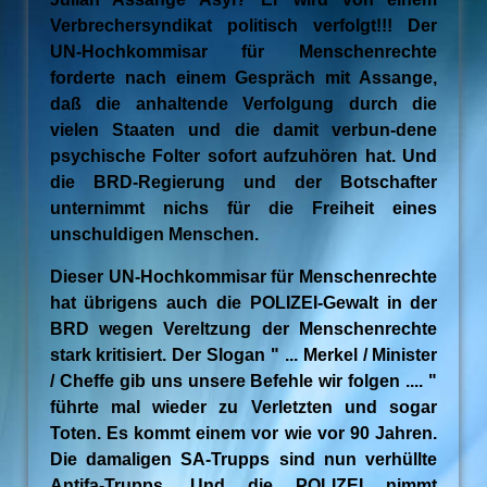
Verbrechersyndikat politisch verfolgt!!! Der
UN-Hochkommisar für Menschenrechte
forderte nach einem Gespräch mit Assange,
daß die anhaltende Verfolgung durch die
vielen Staaten und die damit verbun-dene
psychische Folter sofort aufzuhören hat. Und
die BRD-Regierung und der Botschafter
unternimmt nichs für die Freiheit eines
unschuldigen Menschen.
Dieser UN-Hochkommisar für Menschenrechte
hat übrigens auch die POLIZEI-Gewalt in der
BRD wegen Vereltzung der Menschenrechte
stark kritisiert. Der Slogan " ... Merkel / Minister
/ Cheffe gib uns unsere Befehle wir folgen .... "
führte mal wieder zu Verletzten und sogar
Toten. Es kommt einem vor wie vor 90 Jahren.
Die damaligen SA-Trupps sind nun verhüllte
Antifa-Trupps. Und die POLIZEI nimmt