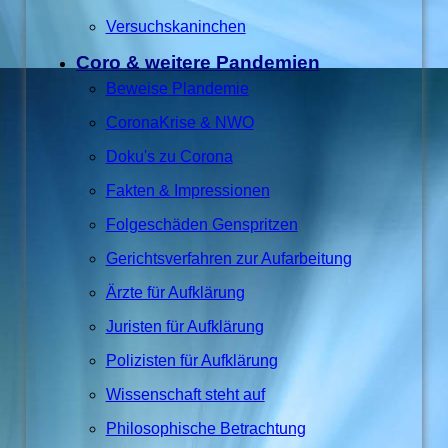
Versuchskaninchen
Coro & weitere Pandemien
Beweise Plandemie
CoronaKrise & NWO
Doku's zu Corona
Fakten & Impressionen
Folgeschäden Genspritzen
Gerichtsverfahren zur Aufarbeitung
Ärzte für Aufklärung
Juristen für Aufklärung
Polizisten für Aufklärung
Wissenschaft steht auf
Philosophische Betrachtung