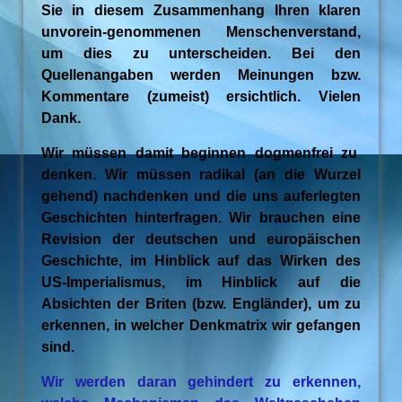
Sie in diesem Zusammenhang Ihren klaren
unvorein-genommenen Menschenverstand,
um dies zu unterscheiden. Bei den
Quellenangaben werden Meinungen bzw.
Kommentare (zumeist) ersichtlich. Vielen
Dank.
Wir müssen damit beginnen dogmenfrei zu
denken. Wir müssen radikal (an die Wurzel
gehend) nachdenken und die uns auferlegten
Geschichten hinterfragen. Wir brauchen eine
Revision der deutschen und europäischen
Geschichte, im Hinblick auf das Wirken des
US-Imperialismus, im Hinblick auf die
Absichten der Briten (bzw. Engländer), um zu
erkennen, in welcher Denkmatrix wir gefangen
sind.
Wir werden daran gehindert zu erkennen,