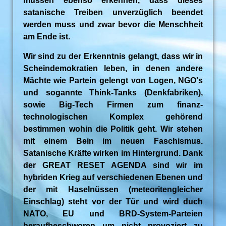
müssen ebenso erkennen, dass dieses
satanische Treiben unverzüglich beendet
werden muss und zwar bevor die Menschheit
am Ende ist.
Wir sind zu der Erkenntnis gelangt, dass wir in
Scheindemokratien leben, in denen andere
Mächte wie Partein gelengt von Logen, NGO's
und sogannte Think-Tanks (Denkfabriken),
sowie Big-Tech Firmen zum finanz-
technologischen Komplex gehörend
bestimmen wohin die Politik geht. Wir stehen
mit einem Bein im neuen Faschismus.
Satanische Kräfte wirken im Hintergrund. Dank
der GREAT RESET AGENDA sind wir im
hybriden Krieg auf verschiedenen Ebenen und
der mit Haselnüssen (meteoritengleicher
Einschlag) steht vor der Tür und wird duch
NATO, EU und BRD-System-Parteien
heraufbeschworen um nicht provoziert zu