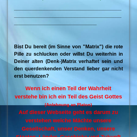
_______________________________________
_______________________________________
______________________________
Bist Du bereit (im Sinne von "Matrix") die rote
Pille zu schlucken oder willst Du weiterhin in
Deiner alten (Denk-)Matrix verhaftet sein und
den querdenkenden Verstand lieber gar nicht
erst benutzen?
Wenn ich einen Teil der Wahrheit
verstehe bin ich ein Teil des Geist Gottes
(Anlehnung an Platon)
Auf dieser Webseite geht es darum zu
verstehen welche Mächte unsere
Gesellschaft, unser Denken, unsere