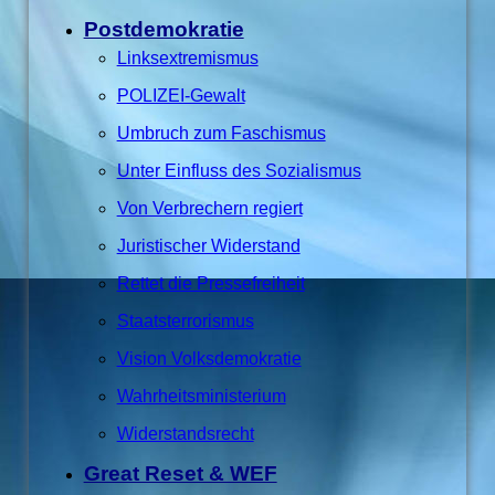
Postdemokratie
Linksextremismus
POLIZEI-Gewalt
Umbruch zum Faschismus
Unter Einfluss des Sozialismus
Von Verbrechern regiert
Juristischer Widerstand
Rettet die Pressefreiheit
Staatsterrorismus
Vision Volksdemokratie
Wahrheitsministerium
Widerstandsrecht
Great Reset & WEF