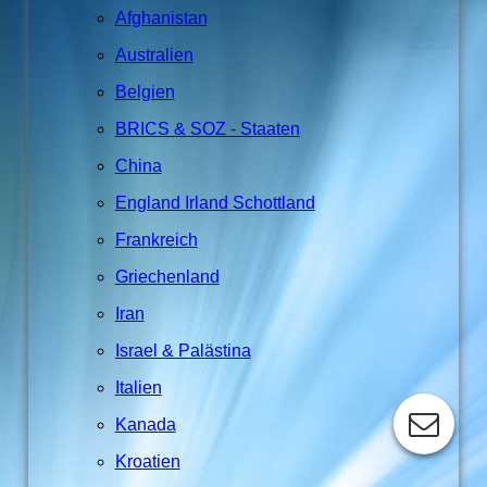
Afghanistan
Australien
Belgien
BRICS & SOZ - Staaten
China
England Irland Schottland
Frankreich
Griechenland
Iran
Israel & Palästina
Italien
Kanada
Kroatien