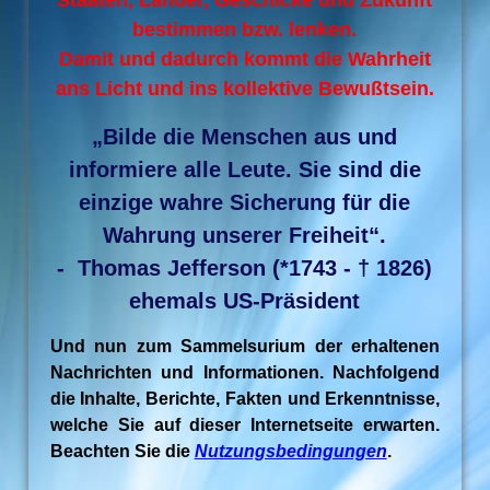
Staaten, Länder, Geschicke und Zukunft
bestimmen bzw. lenken.
Damit und dadurch kommt die Wahrheit
ans Licht und ins kollektive Bewußtsein.
„Bilde die Menschen aus und
informiere alle Leute. Sie sind die
einzige wahre Sicherung für die
Wahrung unserer Freiheit“.
- Thomas Jefferson (*1743 - † 1826)
ehemals US-Präsident
Und nun zum Sammelsurium der erhaltenen
Nachrichten und Informationen. Nachfolgend
die Inhalte, Berichte, Fakten und Erkenntnisse,
welche Sie auf dieser Internetseite erwarten.
Beachten Sie die
Nutzungsbedingungen
.