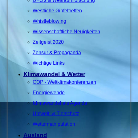
UFO's & Weltraumforschung
Westliche Gipfeltreffen
Whistleblowing
Wissenschaftliche Neuigkeiten
Zeitgeist 2020
Zensur & Propaganda
Wichtige Links
Klimawandel & Wetter
COP - Weltklimakonferenzen
Energiewende
Klimawandel als Agenda
Umwelt- & Tierschutz
Wettermanipulation
Ausland