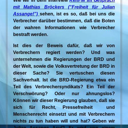
Wie wir in dem Interview
KenFM im Gespräch
mit Mathias Bröckers (“Freiheit für Julian
Assange!”)
sehen, ist es so, daß bei uns die
Verbrecher darüber bestimmen, daß die Boten
der wahren Informationen wie Verbrecher
bestraft werden.
Ist dies der Beweis dafür, daß wir von
Verbrechern regiert werden? Und was
unternehmen die Regierungen der BRD und
der Welt, sowie die Volksvertretung der BRD in
dieser Sache? Sie vertuschen diesen
Sachverhalt. Ist die BRD-Regierung etwa ein
Teil des Verbrechersyndikats? Ein Teil der
Verschwörung? Oder nur ahnungslos?
Können wir dieser Regierung glauben, daß sie
sich für Recht, Pressefreiheit und
Menschenrecht einsetzt und mit Verbrechern
nichts zu tun haben will und hat? Geben wir
Julian Assange Asyl? Er wird von einem