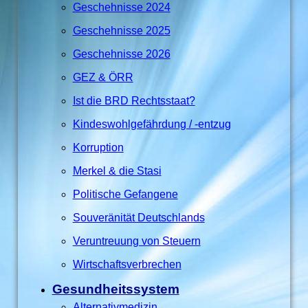
Geschehnisse 2024
Geschehnisse 2025
Geschehnisse 2026
GEZ & ÖRR
Ist die BRD Rechtsstaat?
Kindeswohlgefährdung / -entzug
Korruption
Merkel & die Stasi
Politische Gefangene
Souveränität Deutschlands
Veruntreuung von Steuern
Wirtschaftsverbrechen
Gesundheitssystem
Alternativmedizin