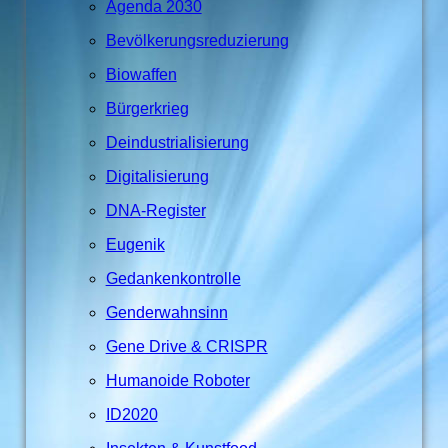
Agenda 2030
Bevölkerungsreduzierung
Biowaffen
Bürgerkrieg
Deindustrialisierung
Digitalisierung
DNA-Register
Eugenik
Gedankenkontrolle
Genderwahnsinn
Gene Drive & CRISPR
Humanoide Roboter
ID2020