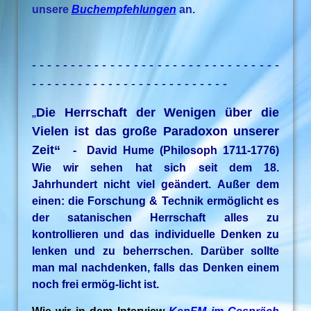
unsere
Buchempfehlungen
an.
- - - - - - - - - - - - - - - - - - - - - - - - - - - - - - - -
- - - - - - - - - - - - - - - - - - - - - - - - - -
„
Die Herrschaft der Wenigen über die
Vielen ist das große Paradoxon unserer
Zeit“
- David Hume (Philosoph 1711-1776)
Wie wir sehen hat sich seit dem 18.
Jahrhundert nicht viel geändert. Außer dem
einen: die Forschung & Technik ermöglicht es
der satanischen Herrschaft alles zu
kontrollieren und das individuelle Denken zu
lenken und zu beherrschen. Darüber sollte
man mal nachdenken, falls das Denken einem
noch frei ermög-licht ist.