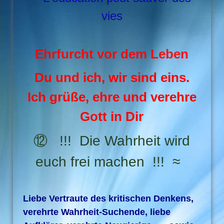
vies
Ehrfurcht vor dem Leben
Du und ich, wir sind eins.
Ich grüße, ehre und verehre
Gott in Dir
⑫ !!! Die Wahrheit wird
euch frei machen !!! ≈
Liebe Vertraute des kritischen Denkens,
verehrte Wahrheit-Suchende, liebe