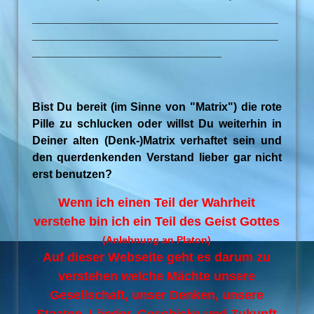
_______________________________________
_______________________________________
______________________________
Bist Du bereit (im Sinne von "Matrix") die rote
Pille zu schlucken oder willst Du weiterhin in
Deiner alten (Denk-)Matrix verhaftet sein und
den querdenkenden Verstand lieber gar nicht
erst benutzen?
Wenn ich einen Teil der Wahrheit
verstehe bin ich ein Teil des Geist Gottes
(Anlehnung an Platon)
Auf dieser Webseite geht es darum zu
verstehen welche Mächte unsere
Gesellschaft, unser Denken, unsere