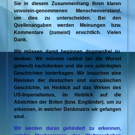
Sie in diesem Zusammenhang Ihren klaren
unvorein-genommenen Menschenverstand,
um dies zu unterscheiden. Bei den
Quellenangaben werden Meinungen bzw.
Kommentare (zumeist) ersichtlich. Vielen
Dank.
Wir müssen damit beginnen dogmenfrei zu
denken. Wir müssen radikal (an die Wurzel
gehend) nachdenken und die uns auferlegten
Geschichten hinterfragen. Wir brauchen eine
Revision der deutschen und europäischen
Geschichte, im Hinblick auf das Wirken des
US-Imperialismus, im Hinblick auf die
Absichten der Briten (bzw. Engländer), um zu
erkennen, in welcher Denkmatrix wir gefangen
sind.
Wir werden daran gehindert zu erkennen,