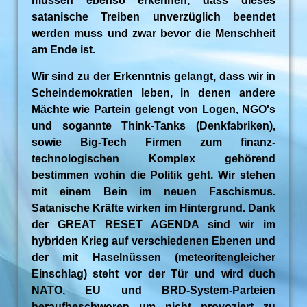
müssen ebenso erkennen, dass dieses
satanische Treiben unverzüglich beendet
werden muss und zwar bevor die Menschheit
am Ende ist.
Wir sind zu der Erkenntnis gelangt, dass wir in
Scheindemokratien leben, in denen andere
Mächte wie Partein gelengt von Logen, NGO's
und sogannte Think-Tanks (Denkfabriken),
sowie Big-Tech Firmen zum finanz-
technologischen Komplex gehörend
bestimmen wohin die Politik geht. Wir stehen
mit einem Bein im neuen Faschismus.
Satanische Kräfte wirken im Hintergrund. Dank
der GREAT RESET AGENDA sind wir im
hybriden Krieg auf verschiedenen Ebenen und
der mit Haselnüssen (meteoritengleicher
Einschlag) steht vor der Tür und wird duch
NATO, EU und BRD-System-Parteien
heraufbeschworen um nicht provoziert zu