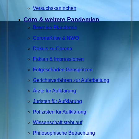
Versuchskaninchen
Coro & weitere Pandemien
Beweise Plandemie
CoronaKrise & NWO
Doku's zu Corona
Fakten & Impressionen
Folgeschäden Genspritzen
Gerichtsverfahren zur Aufarbeitung
Ärzte für Aufklärung
Juristen für Aufklärung
Polizisten für Aufklärung
Wissenschaft steht auf
Philosophische Betrachtung