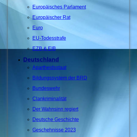
Europäisches Parlament
Europäischer Rat
Euro
EU-Todesstrafe
EZB & EIB
Deutschland
Apartheidsstaat
Bildungssystem der BRD
Bundeswehr
Clankriminalität
Der Wahnsinn regiert
Deutsche Geschichte
Geschehnisse 2023