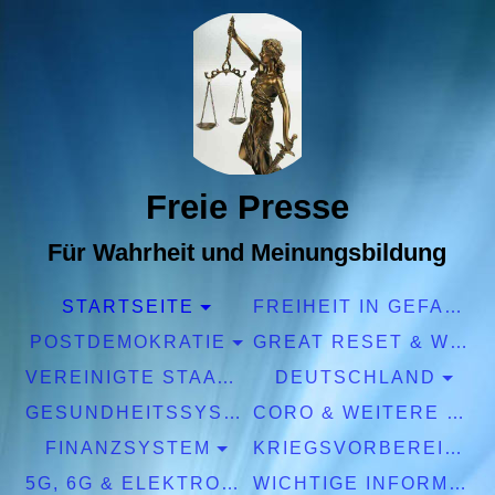
Freie Presse
Für Wahrheit und Meinungsbildung
STARTSEITE
FREIHEIT IN GEFAHR
POSTDEMOKRATIE
GREAT RESET & WEF
VEREINIGTE STAATEN EUROPA
DEUTSCHLAND
GESUNDHEITSSYSTEM
CORO & WEITERE PANDEMIEN
FINANZSYSTEM
KRIEGSVORBEREITUNGEN
5G, 6G & ELEKTROSMOG
WICHTIGE INFORMATIONEN