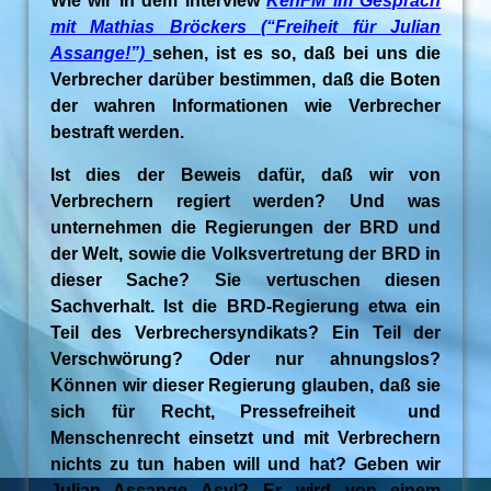
Wie wir in dem Interview
KenFM im Gespräch
mit Mathias Bröckers (“Freiheit für Julian
Assange!”)
sehen, ist es so, daß bei uns die
Verbrecher darüber bestimmen, daß die Boten
der wahren Informationen wie Verbrecher
bestraft werden.
Ist dies der Beweis dafür, daß wir von
Verbrechern regiert werden? Und was
unternehmen die Regierungen der BRD und
der Welt, sowie die Volksvertretung der BRD in
dieser Sache? Sie vertuschen diesen
Sachverhalt. Ist die BRD-Regierung etwa ein
Teil des Verbrechersyndikats? Ein Teil der
Verschwörung? Oder nur ahnungslos?
Können wir dieser Regierung glauben, daß sie
sich für Recht, Pressefreiheit und
Menschenrecht einsetzt und mit Verbrechern
nichts zu tun haben will und hat? Geben wir
Julian Assange Asyl? Er wird von einem