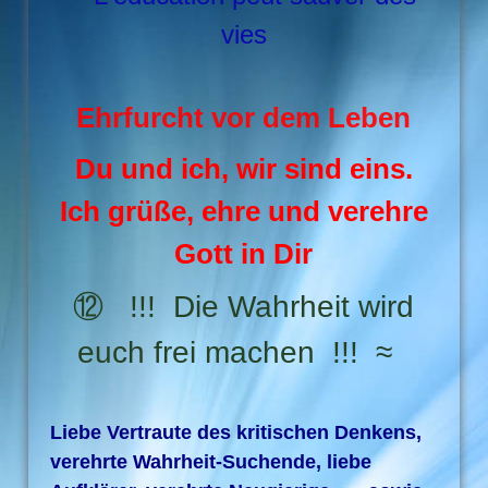
vies
Ehrfurcht vor dem Leben
Du und ich, wir sind eins.
Ich grüße, ehre und verehre
Gott in Dir
⑫ !!! Die Wahrheit wird
euch frei machen !!! ≈
Liebe Vertraute des kritischen Denkens,
verehrte Wahrheit-Suchende, liebe