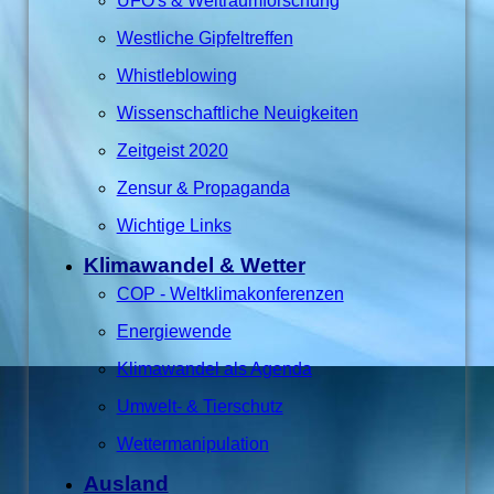
UFO's & Weltraumforschung
Westliche Gipfeltreffen
Whistleblowing
Wissenschaftliche Neuigkeiten
Zeitgeist 2020
Zensur & Propaganda
Wichtige Links
Klimawandel & Wetter
COP - Weltklimakonferenzen
Energiewende
Klimawandel als Agenda
Umwelt- & Tierschutz
Wettermanipulation
Ausland