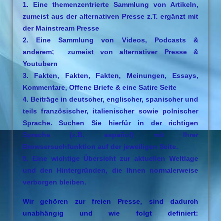
1. Eine themenzentrierte Sammlung von Artikeln,
zumeist aus der alternativen Presse z.T. ergänzt mit
der Mainstream Presse
2. Eine Sammlung von Videos, Podcasts &
anderem; zumeist von alternativer Presse &
Youtubern
3. Fakten, Fakten, Fakten, Meinungen, Essays,
Kommentare, Offene Briefe & eine Satire Seite
4. Beiträge in deutscher, englischer, spanischer und
teils französischer, italienischer sowie polnischer
Sprache. Suchen Sie hierfür in der richtigen
Sprache (z.B. español) mit Ihrer
Browsersuchfunktion auf der jeweiligen Seite.
5. Eine wichtige Übersicht zur aktuellen Weltlage
und den Hintergründen, die Ihnen normalerweise
verborgen bleiben.
Wir gehören zur freien Presse, sind dadurch
unabhängig und wie folgt definiert: