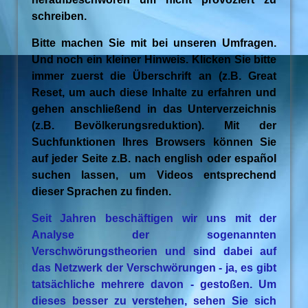
schreiben.
Bitte machen Sie mit bei unseren Umfragen.
Und noch ein kleiner Hinweis. Klicken Sie bitte
immer zuerst die Überschrift an (z.B. Great
Reset, um auch diese Inhalte zu erfahren und
gehen anschließend in das Unterverzeichnis
(z.B. Bevölkerungsreduktion). Mit der
Suchfunktionen Ihres Browsers können Sie
auf jeder Seite z.B. nach english oder español
suchen lassen, um Videos entsprechend
dieser Sprachen zu finden.
Seit Jahren beschäftigen wir uns mit der
Analyse der sogenannten
Verschwörungstheorien und sind dabei auf
das Netzwerk der Verschwörungen - ja, es gibt
tatsächliche mehrere davon - gestoßen. Um
dieses besser zu verstehen, sehen Sie sich