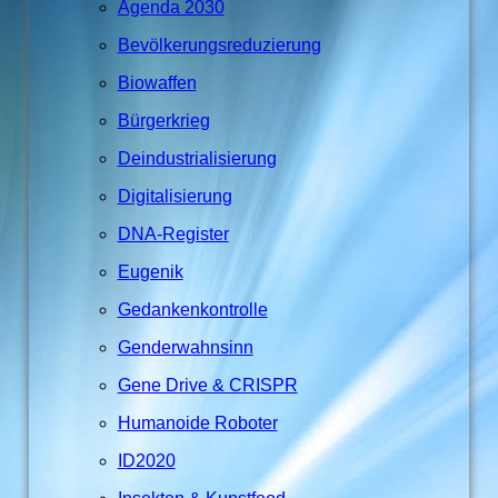
Agenda 2030
Bevölkerungsreduzierung
Biowaffen
Bürgerkrieg
Deindustrialisierung
Digitalisierung
DNA-Register
Eugenik
Gedankenkontrolle
Genderwahnsinn
Gene Drive & CRISPR
Humanoide Roboter
ID2020