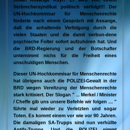
Verbrechersyndikat politisch verfolgt!!! Der
UN-Hochkommisar für Menschenrechte
forderte nach einem Gespräch mit Assange,
daß die anhaltende Verfolgung durch die
vielen Staaten und die damit verbun-dene
psychische Folter sofort aufzuhören hat. Und
die BRD-Regierung und der Botschafter
unternimmt nichs für die Freiheit eines
unschuldigen Menschen.
Dieser UN-Hochkommisar für Menschenrechte
hat übrigens auch die POLIZEI-Gewalt in der
BRD wegen Vereltzung der Menschenrechte
stark kritisiert. Der Slogan " ... Merkel / Minister
/ Cheffe gib uns unsere Befehle wir folgen .... "
führte mal wieder zu Verletzten und sogar
Toten. Es kommt einem vor wie vor 90 Jahren.
Die damaligen SA-Trupps sind nun verhüllte
Antifa-Trupps. Und die POLIZEI nimmt