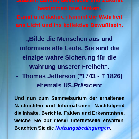
Staaten, Länder, Geschicke und Zukunft
bestimmen bzw. lenken.
Damit und dadurch kommt die Wahrheit
ans Licht und ins kollektive Bewußtsein.
„Bilde die Menschen aus und
informiere alle Leute. Sie sind die
einzige wahre Sicherung für die
Wahrung unserer Freiheit“.
- Thomas Jefferson (*1743 - † 1826)
ehemals US-Präsident
Und nun zum Sammelsurium der erhaltenen
Nachrichten und Informationen. Nachfolgend
die Inhalte, Berichte, Fakten und Erkenntnisse,
welche Sie auf dieser Internetseite erwarten.
Beachten Sie die
Nutzungsbedingungen
.