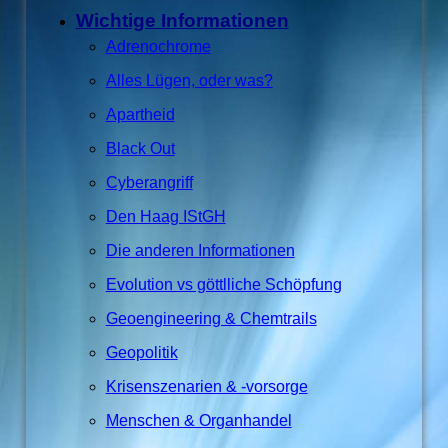
Wichtige Informationen
Adrenochrome
Alles Lügen, oder was?
Apartheid
Black Out
Cyberangriff
Den Haag IStGH
Die anderen Informationen
Evolution vs göttlliche Schöpfung
Geoengineering & Chemtrails
Geopolitik
Krisenszenarien & -vorsorge
Menschen & Organhandel