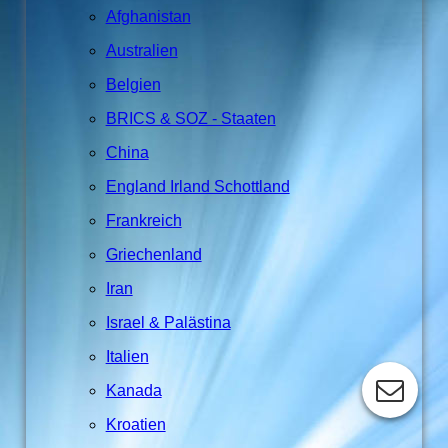
Afghanistan
Australien
Belgien
BRICS & SOZ - Staaten
China
England Irland Schottland
Frankreich
Griechenland
Iran
Israel & Palästina
Italien
Kanada
Kroatien