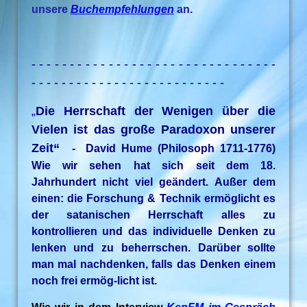
unsere
Buchempfehlungen
an.
- - - - - - - - - - - - - - - - - - - - - - - - - - - - - - - -
- - - - - - - - - - - - - - - - - - - - - - - - - -
„
Die Herrschaft der Wenigen über die
Vielen ist das große Paradoxon unserer
Zeit“
- David Hume (Philosoph 1711-1776)
Wie wir sehen hat sich seit dem 18.
Jahrhundert nicht viel geändert. Außer dem
einen: die Forschung & Technik ermöglicht es
der satanischen Herrschaft alles zu
kontrollieren und das individuelle Denken zu
lenken und zu beherrschen. Darüber sollte
man mal nachdenken, falls das Denken einem
noch frei ermög-licht ist.