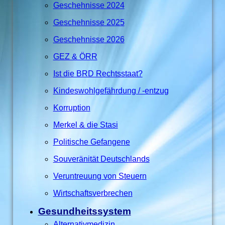
Geschehnisse 2024
Geschehnisse 2025
Geschehnisse 2026
GEZ & ÖRR
Ist die BRD Rechtsstaat?
Kindeswohlgefährdung / -entzug
Korruption
Merkel & die Stasi
Politische Gefangene
Souveränität Deutschlands
Veruntreuung von Steuern
Wirtschaftsverbrechen
Gesundheitssystem
Alternativmedizin