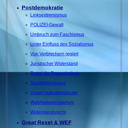
Postdemokratie
Linksextremismus
POLIZEI-Gewalt
Umbruch zum Faschismus
Unter Einfluss des Sozialismus
Von Verbrechern regiert
Juristischer Widerstand
Rettet die Pressefreiheit
Staatsterrorismus
Vision Volksdemokratie
Wahrheitsministerium
Widerstandsrecht
Great Reset & WEF