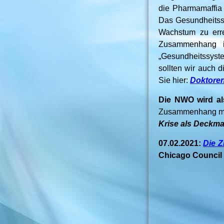
die Pharmamaffia
Das Gesundheitssy
Wachstum zu err
Zusammenhang is
„Gesundheitssyst
sollten wir auch 
Sie hier:
Doktoren
Die NWO wird al
Zusammenhang muß
Krise als Deckm
07.02.2021:
Die Z
Chicago Council o