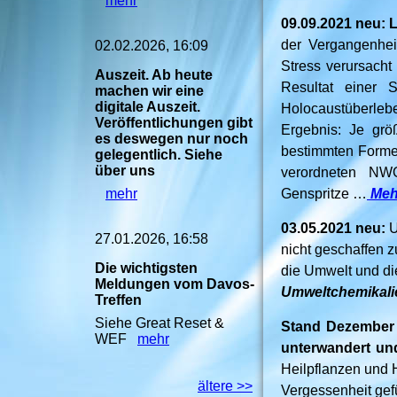
mehr
09.09.2021 neu: 
der Vergangenhei
02.02.2026, 16:09
Stress verursacht
Auszeit. Ab heute
Resultat einer 
machen wir eine
digitale Auszeit.
Holocaustüberleb
Veröffentlichungen gibt
Ergebnis: Je grö
es deswegen nur noch
bestimmten Formen
gelegentlich. Siehe
über uns
verordneten NW
mehr
Genspritze …
Meh
03.05.2021 neu:
U
27.01.2026, 16:58
nicht geschaffen z
Die wichtigsten
die Umwelt und di
Meldungen vom Davos-
Umweltchemikal
Treffen
Siehe Great Reset &
Stand Dezember 
WEF
mehr
unterwandert und
Heilpflanzen und H
ältere >>
Vergessenheit gef