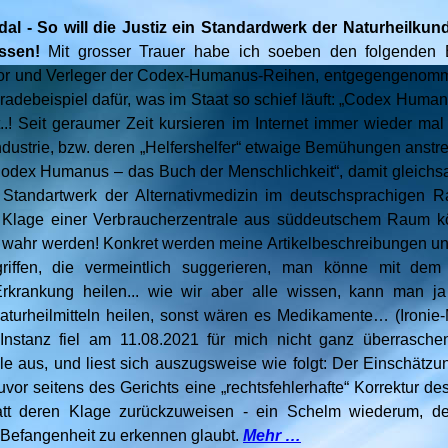
dal - So will die Justiz ein Standardwerk der Naturheilku
ssen!
Mit grosser Trauer habe ich soeben den folgenden 
or und Verleger der Codex-Humanus-Reihen, entgegengenomm
radebeispiel dafür, was im Staat so schief läuft: „Codex Huma
t..! Seit geraumer Zeit kursieren im Internet immer wieder ma
dustrie, bzw. deren „Helfershelfer“ etwaige Bemühungen anstre
Codex Humanus – das Buch der Menschlichkeit“, damit gleichs
 Standartwerk der Alternativmedizin im deutschsprachigen R
 Klage einer Verbraucherzentrale aus süddeutschem Raum kö
g wahr werden! Konkret werden meine Artikelbeschreibungen 
iffen, die vermeintlich suggerieren, man könne mit d
Erkrankung heilen... wie wir aber alle wissen, kann man ja
aturheilmitteln heilen, sonst wären es Medikamente… (Ironi
n Instanz fiel am 11.08.2021 für mich nicht ganz überrasche
le aus, und liest sich auszugsweise wie folgt: Der Einschätz
zuvor seitens des Gerichts eine „rechtsfehlerhafte“ Korrektur d
att deren Klage zurückzuweisen - ein Schelm wiederum, der
Befangenheit zu erkennen glaubt.
Mehr …