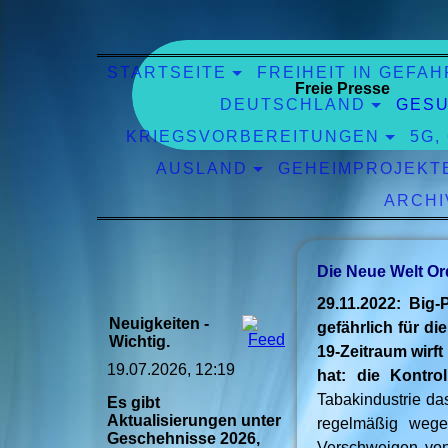
STARTSEITE
FREIHEIT IN GEFAH
Freie Presse
DEUTSCHLAND
GESU
KRIEGSVORBEREITUNGEN
5G,
AUSLAND
GEHEIMPROJEKT
ARCHI
Die Neue Welt Or
29.11.2022: Big
Neuigkeiten -
gefährlich für d
Wichtig.
19-Zeitraum wirft
19.07.2026, 12:19
hat: die Kontro
Tabakindustrie da
Es gibt
Aktualisierungen unter
regelmäßig wegen
Geschehnisse 2026,
Verschweigen von 