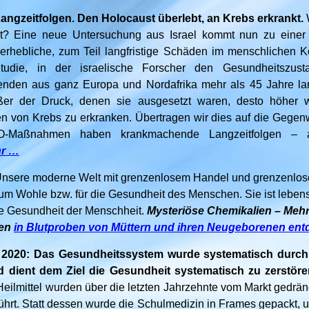
Langzeitfolgen. Den Holocaust überlebt, an Krebs erkrankt.
W
t? Eine neue Untersuchung aus Israel kommt nun zu einer 
 erhebliche, zum Teil langfristige Schäden im menschlichen Kö
Studie, in der israelische Forscher den Gesundheitszus
enden aus ganz Europa und Nordafrika mehr als 45 Jahre lan
ßer der Druck, denen sie ausgesetzt waren, desto höher w
 von Krebs zu erkranken. Übertragen wir dies auf die Gegenw
O-Maßnahmen haben krankmachende Langzeitfolgen –
r …
nsere moderne Welt mit grenzenlosem Handel und grenzenloser
um Wohle bzw. für die Gesundheit des Menschen. Sie ist lebensf
e Gesundheit der Menschheit.
Mysteriöse Chemikalien – Mehr
ien
in Blutproben von Müttern und ihren Neugeborenen ent
2020: Das Gesundheitssystem wurde systematisch durch 
 dient dem Ziel die Gesundheit systematisch zu zerstör
eilmittel wurden über die letzten Jahrzehnte vom Markt gedrän
ührt. Statt dessen wurde die Schulmedizin in Frames gepackt, u