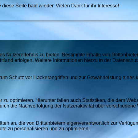
 diese Seite bald wieder. Vielen Dank für ihr Interesse!
 Nutzererlebnis zu bieten. Bestimmte Inhalte von Drittanbiet
ittland erfolgen. Weitere Informationen hierzu in der Datenschut
 zum Schutz vor Hackerangriffen und zur Gewährleistung eines
u optimieren. Hierunter fallen auch Statistiken, die dem Webse
urch die Nachverfolgung der Nutzeraktivität über verschiedene
äten an, die von Drittanbietern eigenverantwortlich zur Verfügu
bote zu personalisieren und zu optimieren.