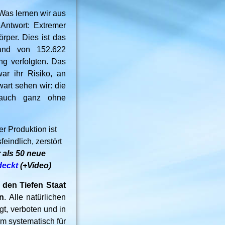
as lernen wir aus
Antwort: Extremer
rper. Dies ist das
tand von 152.622
g verfolgten. Das
ar ihr Risiko, an
art sehen wir: die
 auch ganz ohne
 Produktion ist
eindlich, zerstört
 als 50 neue
deckt
(+Video)
den Tiefen Staat
en
. Alle natürlichen
gt, verboten und in
m systematisch für