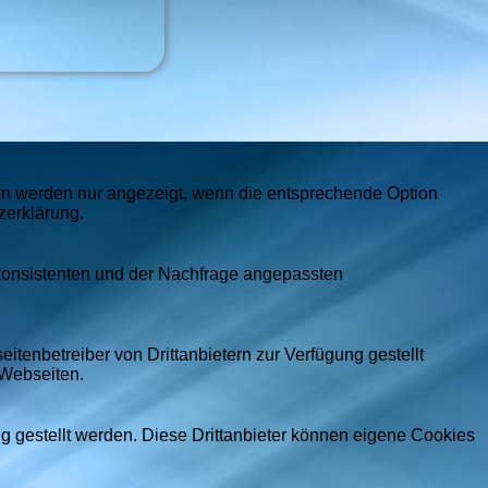
ern werden nur angezeigt, wenn die entsprechende Option
zerklärung.
 konsistenten und der Nachfrage angepassten
itenbetreiber von Drittanbietern zur Verfügung gestellt
 Webseiten.
ng gestellt werden. Diese Drittanbieter können eigene Cookies