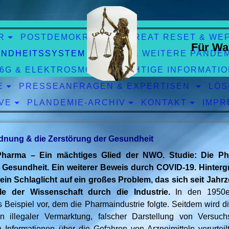
R
POSTDEMOKRATIE
GREAT RESET & WE
Für Wa
NDHEITSSYSTEM
CORO & WEITERE PANDE
 6G & ELEKTROSMOG
WICHTIGE INFORMATI
E
PRESSEANFRAGEN & EXPERTISEN
LÖS
VE
PLANDEMIE-ARCHIV
KONTAKT
IMPR
dnung & die Zerstörung der Gesundheit
-Pharma – Ein mächtiges Glied der NWO. Studie: Die Pha
ie Gesundheit. Ein weiterer Beweis durch COVID-19. Hinter
 ein Schlaglicht auf ein großes Problem, das sich seit Jahr
lle der Wissenschaft durch die Industrie.
In den 1950er
s Beispiel vor, dem die Pharmaindustrie folgte. Seitdem wird d
 illegaler Vermarktung, falscher Darstellung von Versuc
Informationen über die Gefahren von Arzneimitteln verurteilt