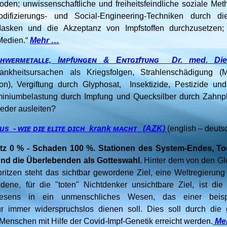
en; unwissenschaftliche und freiheitsfeindliche soziale Met
odifizierungs- und Social-Engineering-Techniken durch d
sken und die Akzeptanz von Impfstoffen durchzusetzen; 
Medien.“
Mehr …
ʜᴡᴇʀᴍᴇᴛᴀʟʟᴇ, Iᴍᴘfᴜɴɢᴇɴ & Eɴᴛɢɪfᴛᴜɴɢ Dr. med. Diet
ankheitsursachen als Kriegsfolgen, Strahlenschädigung (
fon), Vergiftung durch Glyphosat, Insektizide, Pestizide u
Aluminiumbelastung durch Impfung und Quecksilber durch Zahn
ieder ausleiten?
us - ᴡɪᴇ ᴅɪᴇ ᴇʟɪᴛᴇ ᴅɪᴄʜ krank ᴍᴀᴄʜᴛ (AZK)
(english – deuts
utz 0 % - Schaden 100 %. Stationen des System-Endes, To
nd die Überlebenden als Gotteswahl.
Hinter dem von den Gl
ritzen steht das sichtbar gewordene Ziel, eine Weltregierung 
dene, für die "toten" Nichtdenker unsichtbare Ziel, ist d
esens in ein unmenschliches Wesen, das einer beispie
für immer widerspruchslos dienen soll. Dies soll durch die 
nschen mit Hilfe der Covid-Impf-Genetik erreicht werden.
Me