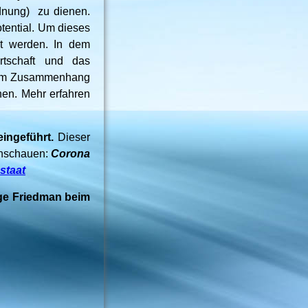
dnung) zu dienen.
tential. Um dieses
t werden. In dem
rtschaft und das
 dem Zusammenhang
hen. Mehr erfahren
ngeführt.
Dieser
anschauen:
Corona
staat
e Friedman beim