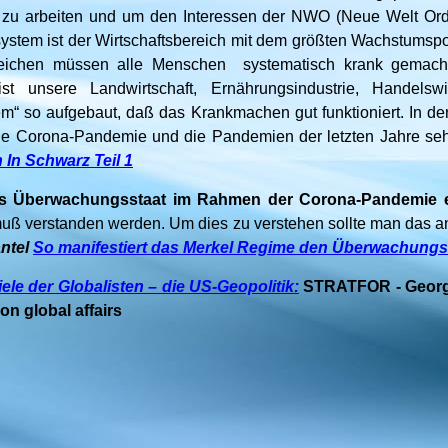
 zu arbeiten und um den Interessen der NWO (Neue Welt Or
stem ist der Wirtschaftsbereich mit dem größten Wachstumspo
eichen müssen alle Menschen systematisch krank gemach
t unsere Landwirtschaft, Ernährungsindustrie, Handelswi
em“ so aufgebaut, daß das Krankmachen gut funktioniert. In
die Corona-Pandemie und die Pandemien der letzten Jahre se
 In Schwarz Teil 1
s Überwachungsstaat im Rahmen der Corona-Pandemie ei
 verstanden werden. Um dies zu verstehen sollte man das 
antel
So manifestiert das Merkel Regime den Überwachungs
iele der Globalisten – die US-Geopolitik:
STRATFOR - Georg
n global affairs