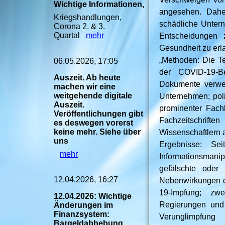
Wichtige Informationen,
angesehen. Dahe
Kriegshandlungen,
schädliche Unterne
Corona 2. & 3.
Quartal
mehr
Entscheidungen z
Gesundheit zu erl
„Methoden: Die Te
06.05.2026, 17:05
der COVID-19-Be
Auszeit. Ab heute
Dokumente verwen
machen wir eine
weitgehende digitale
Unternehmen; pol
Auszeit.
prominenter Fachl
Veröffentlichungen gibt
Fachzeitschrift
es deswegen vorerst
keine mehr. Siehe über
Wissenschaftlern a
uns
Ergebnisse: Se
mehr
Informationsmani
gefälschte oder 
12.04.2026, 16:27
Nebenwirkungen de
19-Impfung; zwe
12.04.2026: Wichtige
Regierungen und i
Änderungen im
Finanzsystem:
Verunglimpfung 
Bargeldabhebung