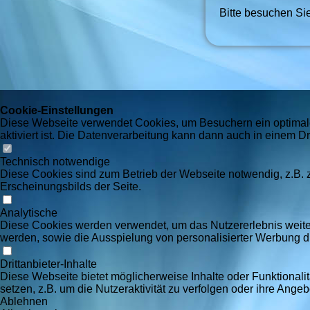
Bitte besuchen Sie
Cookie-Einstellungen
Diese Webseite verwendet Cookies, um Besuchern ein optimales
aktiviert ist. Die Datenverarbeitung kann dann auch in einem Dr
Technisch notwendige
Diese Cookies sind zum Betrieb der Webseite notwendig, z.B.
Erscheinungsbilds der Seite.
Analytische
Diese Cookies werden verwendet, um das Nutzererlebnis weiter z
werden, sowie die Ausspielung von personalisierter Werbung d
Drittanbieter-Inhalte
Diese Webseite bietet möglicherweise Inhalte oder Funktionalit
setzen, z.B. um die Nutzeraktivität zu verfolgen oder ihre Ange
Ablehnen