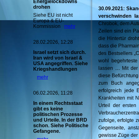
Energielockdowns
drohen
30.09.2021: Skan
Siehe EU ist nicht
verschwinden la
Europa & EU-
Chrobok, dem Aut
Kommission
mehr
Zeilen sind ein Pa
die Hintertür droh
28.02.2026, 12:28
dass die Pharmain
Israel setzt sich durch.
des Bestsellers „
Iran wird von Israel &
wohl begehrteste
USA angegriffen. Siehe
lassen … Mit der
Kriegshandlungen
diese Befürchtun
mehr
zum Buch angegr
erfolgreich jede 
06.02.2026, 11:28
Krankheiten mit N
In einem Rechtsstaat
Urteil der erste
gibt es keine
Verbraucherzentra
politischen Prozesse
und Urteile. In der BRD
zufolge, erfolgte 
schon. Siehe Politische
Gegenseite, anst
Gefangene.
gewisse Züge der 