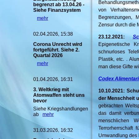
Behandlungsmethod
begrenzt ab 13.04.26 -
von Verhaltensm
Siehe Finanzsystem
Begrenzungen, Ma
mehr
Zensur durch die 
02.04.2026, 15:38
23.12.2021:
Sᴄ
Corona Unrecht wird
Epigenetische Kr
fortgeführt. Siehe 2.
schnurloses Tele
Quartal 2026
Plastik, etc. . 
mehr
man diese Gifte w
Codex Alimentari
01.04.2026, 16:31
3. Weltkrieg mit
10.10.2021: Sch
Atomwaffen steht uns
der Menschheit u
bevor
gebrachten Weltsp
Siehe Kriegshandlungen
das damit verbun
ab
mehr
menschlichen W
Terrorherrschaft 
31.03.2026, 16:32
Umwandlung des Me