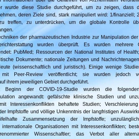
r wurde diese Studie durchgeführt, um zu zeigen, dass 
hmen, deren Ziele sind, stark manipuliert wird: 1/finanziell; 
u treffen, zu unterdrücken, um die globale Kontrolle übe
angen.
chniken der pharmazeutischen Industrie zur Manipulation de
richterstattung wurden überprüft. Es wurden mehrere Que
det: PubMed; Ressourcen der National Institutes of Health
itische Dokumente; nationale Zeitungen und Nachrichtenagen
eute (wissenschaftlich und juristisch). Einige wenige Studi
en mit Peer-Review veröffentlicht; sie wurden jedoch
uf ihrem jeweiligen Gebiet durchgeführt.
it Beginn der COVID-19-Studie wurden die folgend
pulation angewandt: gefälschte klinische Studien und unz
mit Interessenkonflikten behaftete Studien; Verschleierung 
r Impfstoffe und völlige Unkenntnis der langfristigen Auswi
ifelhafte Zusammensetzung der Impfstoffe; unzulänglic
nternationale Organisationen mit Interessenkonflikten; bes
renommierter Wissenschaftler; das Verbot aller altern