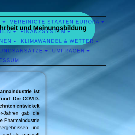
F
VEREINIGTE STAATEN EUROPA
hrheit und Meinungsbildung
MIEN
FINANZSYSTEM
ONEN
KLIMAWANDEL & WETTER
UNGSANSÄTZE
UMFRAGEN
ESSUM
rmaindustrie ist
grund: Der COVID-
zehnten entwickelt
-Jahren gab die
ie Pharmaindustrie
hsergebnissen und
 und als kriminell