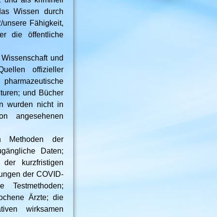
das Wissen durch
2/unsere Fähigkeit,
r die öffentliche
r Wissenschaft und
llen offizieller
; pharmazeutische
turen; und Bücher
en wurden nicht in
 von angesehenen
en Methoden der
ugängliche Daten;
der kurzfristigen
rkungen der COVID-
he Testmethoden;
tochene Ärzte; die
ativen wirksamen