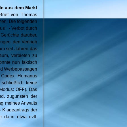
nde aus dem Markt
Brief von Thomas
en. Die folgenden
nus“ - Verbot durch
l Gerüchte darüber,
ngen, den Vertrieb
am seit Jahren das
aum, verbieten zu
nnte nun faktisch
und Werbepassagen
em Codex Humanus
 schließlich keine
e-Modus: OFF). Das
nd, zugunsten der
ung meines Anwalts
es Klageantrags der
 darin etwa evtl.