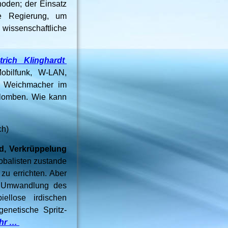
hoden; der Einsatz
ie Regierung, um
wissenschaftliche
rich Klinghardt
Mobilfunk, W-LAN,
nd Weichmacher im
plomben. Wie kann
ch)
d, Verkrüppelung
obalisten zustande
zu errichten. Aber
ie Umwandlung des
llose irdischen
genetische Spritz-
hr …