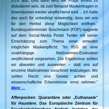
23.9. aus. Und dann wird die Frage erneut zu
diskutieren sein, ob zum Beispiel Maskentragen in
Innenräumen wieder verpflichtend wird ... Ich halte
das auch für unbedingt notwendig, dass wir uns
für den Herbst diese Möglichkeit eröffnen."
Bundesjustizminister Buschmann (FDP) reagierte
auf dem Social-Media Portal Twitter mit seiner
Einschätzung zum Thema einer erneuten
möglichen Maskenpflicht: "Im IfSG ist eine
unabhängige Maßnahmen-Evaluation
verpflichtend vorgesehen. Die Ergebnisse sollten
wir abwarten und auswerten – statt uns auf
einzelne Maßnahmen vorschnell festzulegen. Wir
sollten Recht und Gesetz achten und
wissenschaftliche Erkenntnisse ernst nehmen."
Mehr …
Affenpocken: Quarantäne oder „Euthanasie“
für Haustiere. Das Europäische Zentrum für