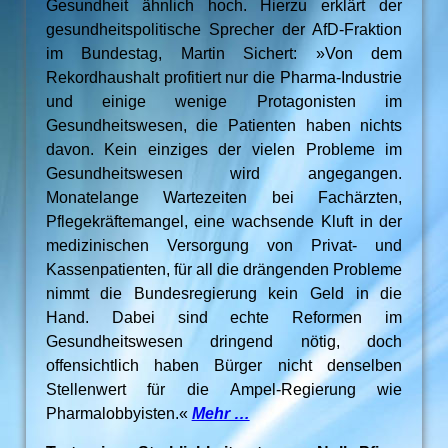
Gesundheit ähnlich hoch. Hierzu erklärt der
gesundheitspolitische Sprecher der AfD-Fraktion
im Bundestag, Martin Sichert: »Von dem
Rekordhaushalt profitiert nur die Pharma-Industrie
und einige wenige Protagonisten im
Gesundheitswesen, die Patienten haben nichts
davon. Kein einziges der vielen Probleme im
Gesundheitswesen wird angegangen.
Monatelange Wartezeiten bei Fachärzten,
Pflegekräftemangel, eine wachsende Kluft in der
medizinischen Versorgung von Privat- und
Kassenpatienten, für all die drängenden Probleme
nimmt die Bundesregierung kein Geld in die
Hand. Dabei sind echte Reformen im
Gesundheitswesen dringend nötig, doch
offensichtlich haben Bürger nicht denselben
Stellenwert für die Ampel-Regierung wie
Pharmalobbyisten.«
Mehr …