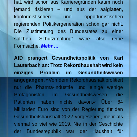
hat, wird schon aus Karrieregründen kaum noch
jemand riskieren – und aus der aalglatten,
konformistischen und opportunistischen
regierenden Politikergeneration schon gar nicht.
Die Zustimmung des Bundesrates zu einer
solchen „Schutzimpfung“ wäre also reine
Formsache.
Mehr …
AfD prangert Gesundheitspolitik von Karl
Lauterbach an: Trotz Rekordhaushalt wird kein
einziges Problem im Gesundheitswesen
angegangen.
»Von dem Rekordhaushalt profitiert
nur die Pharma-Industrie und einige wenige
Protagonisten im Gesundheitswesen, die
Patienten haben nichts davon.« Über 64
Milliarden Euro sind von der Regierung für den
Gesundheitshaushalt 2022 vorgesehen, mehr als
viermal so viel wie 2019. Nie in der Geschichte
der Bundesrepublik war der Haushalt für