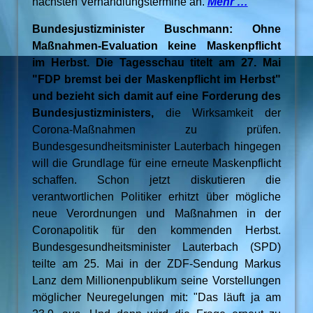
nächsten Verhandlungstermine an.
Mehr …
Bundesjustizminister Buschmann: Ohne
Maßnahmen-Evaluation keine Maskenpflicht
im Herbst. Die Tagesschau titelt am 27. Mai
"FDP bremst bei der Maskenpflicht im Herbst"
und bezieht sich damit auf eine Forderung des
Bundesjustizministers,
die Wirksamkeit der
Corona-Maßnahmen zu prüfen.
Bundesgesundheitsminister Lauterbach hingegen
will die Grundlage für eine erneute Maskenpflicht
schaffen. Schon jetzt diskutieren die
verantwortlichen Politiker erhitzt über mögliche
neue Verordnungen und Maßnahmen in der
Coronapolitik für den kommenden Herbst.
Bundesgesundheitsminister Lauterbach (SPD)
teilte am 25. Mai in der ZDF-Sendung Markus
Lanz dem Millionenpublikum seine Vorstellungen
möglicher Neuregelungen mit: "Das läuft ja am