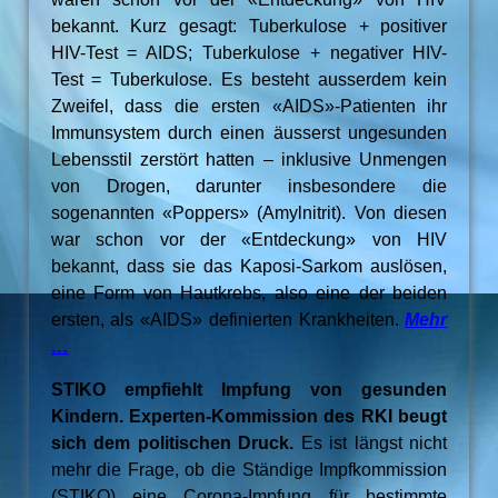
bekannt. Kurz gesagt: Tuberkulose + positiver
HIV-Test = AIDS; Tuberkulose + negativer HIV-
Test = Tuberkulose. Es besteht ausserdem kein
Zweifel, dass die ersten «AIDS»-Patienten ihr
Immunsystem durch einen äusserst ungesunden
Lebensstil zerstört hatten – inklusive Unmengen
von Drogen, darunter insbesondere die
sogenannten «Poppers» (Amylnitrit). Von diesen
war schon vor der «Entdeckung» von HIV
bekannt, dass sie das Kaposi-Sarkom auslösen,
eine Form von Hautkrebs, also eine der beiden
ersten, als «AIDS» definierten Krankheiten.
Mehr
…
STIKO empfiehlt Impfung von gesunden
Kindern. Experten-Kommission des RKI beugt
sich dem politischen Druck.
Es ist längst nicht
mehr die Frage, ob die Ständige Impfkommission
(STIKO) eine Corona-Impfung für bestimmte