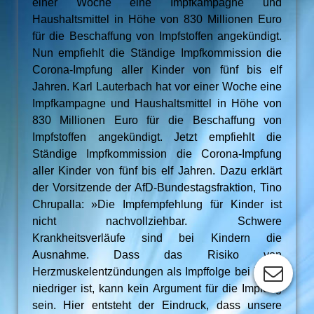
einer Woche eine Impfkampagne und
Haushaltsmittel in Höhe von 830 Millionen Euro
für die Beschaffung von Impfstoffen angekündigt.
Nun empfiehlt die Ständige Impfkommission die
Corona-Impfung aller Kinder von fünf bis elf
Jahren. Karl Lauterbach hat vor einer Woche eine
Impfkampagne und Haushaltsmittel in Höhe von
830 Millionen Euro für die Beschaffung von
Impfstoffen angekündigt. Jetzt empfiehlt die
Ständige Impfkommission die Corona-Impfung
aller Kinder von fünf bis elf Jahren. Dazu erklärt
der Vorsitzende der AfD-Bundestagsfraktion, Tino
Chrupalla: »Die Impfempfehlung für Kinder ist
nicht nachvollziehbar. Schwere
Krankheitsverläufe sind bei Kindern die
Ausnahme. Dass das Risiko von
Herzmuskelentzündungen als Impffolge bei ihnen
niedriger ist, kann kein Argument für die Impfung
sein. Hier entsteht der Eindruck, dass unsere