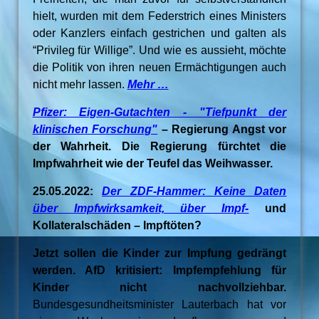
hielt, wurden mit dem Federstrich eines Ministers
oder Kanzlers einfach gestrichen und galten als
“Privileg für Willige”. Und wie es aussieht, möchte
die Politik von ihren neuen Ermächtigungen auch
nicht mehr lassen.
Mehr …
Pfizer: Eigen-Gutachten - "Tiefpunkt der
klinischen Forschung"
– Regierung Angst vor
der Wahrheit. Die Regierung fürchtet die
Impfwahrheit wie der Teufel das Weihwasser.
25.05.2022:
Der ZDF-Hammer: Keine Daten
über Impfwirksamkeit, über Impf-
und
Kollateralschäden – Impftöten?
Jetzt sollen die Kinder zur Impfung gedrängt
werden. AfD kritisiert: Impfempfehlung für
Kinder nicht nachvollziehbar.
Bundesgesundheitsminister Lauterbach hat vor