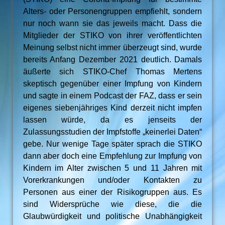
Alters- oder Personengruppen empfiehlt, sondern
nur noch wann sie das jeweils macht. Dass die
Mitglieder der STIKO von ihrer veröffentlichten
Meinung selbst nicht immer überzeugt sind, wurde
bereits Anfang Dezember 2021 deutlich. Damals
äußerte sich STIKO-Chef Thomas Mertens
skeptisch gegenüber einer Impfung von Kindern
und sagte in einem Podcast der FAZ, dass er sein
eigenes siebenjähriges Kind derzeit nicht impfen
lassen würde, da es jenseits der
Zulassungsstudien der Impfstoffe „keinerlei Daten“
gebe. Nur wenige Tage später sprach die STIKO
dann aber doch eine Empfehlung zur Impfung von
Kindern im Alter zwischen 5 und 11 Jahren mit
Vorerkrankungen und/oder Kontakten zu
Personen aus einer der Risikogruppen aus. Es
sind Widersprüche wie diese, die die
Glaubwürdigkeit und politische Unabhängigkeit