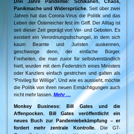
Drei Jahre Pandemie: Schikanen, Chaos,
Panikmache und Widersprüche.
Seit über zwei
Jahren hat das Corona-Virus die Politik und das
Leben der Österreicher fest im Griff. Der Alltag ist
seit dieser Zeit geprägt von Ver- und Geboten. Es
existiert ein Verordnungsdschungel, in dem sich
kaum Beamte und Juristen auskennen,
geschweige denn, der einfache Bürger.
Freiheiten, die man zuvor für selbstverständlich
hielt, wurden mit dem Federstrich eines Ministers
oder Kanzlers einfach gestrichen und galten als
“Privileg für Willige”. Und wie es aussieht, möchte
die Politik von ihren neuen Ermächtigungen auch
nicht mehr lassen.
Mehr …
Monkey Business: Bill Gates und die
Affenpocken. Bill Gates veröffentlicht ein
neues Buch zur Pandemiebekämpfung – er
fordert mehr zentrale Kontrolle.
Die G7-