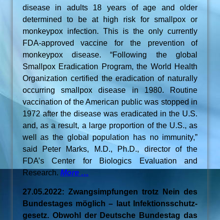
disease in adults 18 years of age and older
determined to be at high risk for smallpox or
monkeypox infection. This is the only currently
FDA-approved vaccine for the prevention of
monkeypox disease. “Following the global
Smallpox Eradication Program, the World Health
Organization certified the eradication of naturally
occurring smallpox disease in 1980. Routine
vaccination of the American public was stopped in
1972 after the disease was eradicated in the U.S.
and, as a result, a large proportion of the U.S., as
well as the global population has no immunity,”
said Peter Marks, M.D., Ph.D., director of the
FDA’s Center for Biologics Evaluation and
Research.
More …
27.05.2022: Zwangsimpfungen trotz Nein des
Bundestages möglich – laut Infektionsschutz-
gesetz. Obwohl der Deutsche Bundestag das