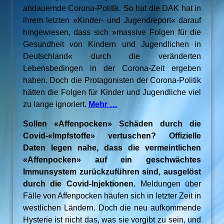
andauernde Corona-Politik. So hat die DAK hat in
ihrem letzten »Kinder- und Jugendreport« darauf
hingewiesen, dass sich »massive Folgen für die
Gesundheit von Kindern und Jugendlichen in
Deutschland« durch die veränderten
Lebensbedingen in der Corona-Zeit ergeben
haben. Doch die Protagonisten der Corona-Politik
hätten die Folgen für Kinder und Jugendliche viel
zu lange ignoriert.
Mehr …
Sollen «Affenpocken» Schäden durch die
Covid-«Impfstoffe» vertuschen? Offizielle
Daten legen nahe, dass die vermeintlichen
«Affenpocken» auf ein geschwächtes
Immunsystem zurückzuführen sind, ausgelöst
durch die Covid-Injektionen.
Meldungen über
Fälle von Affenpocken häufen sich in letzter Zeit in
westlichen Ländern. Doch die neu aufkommende
Hysterie ist nicht das, was sie vorgibt zu sein, und