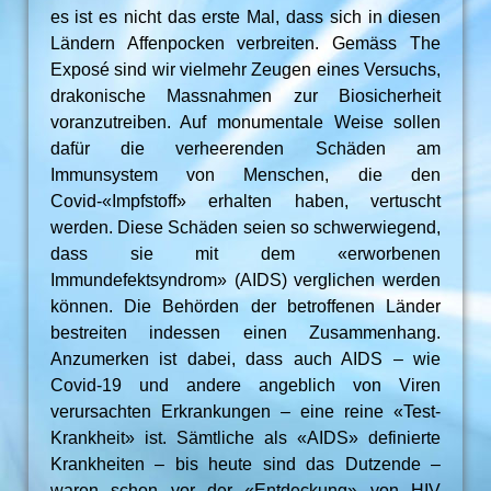
es ist es nicht das erste Mal, dass sich in diesen
Ländern Affenpocken verbreiten. Gemäss The
Exposé sind wir vielmehr Zeugen eines Versuchs,
drakonische Massnahmen zur Biosicherheit
voranzutreiben. Auf monumentale Weise sollen
dafür die verheerenden Schäden am
Immunsystem von Menschen, die den
Covid-«Impfstoff» erhalten haben, vertuscht
werden. Diese Schäden seien so schwerwiegend,
dass sie mit dem «erworbenen
Immundefektsyndrom» (AIDS) verglichen werden
können. Die Behörden der betroffenen Länder
bestreiten indessen einen Zusammenhang.
Anzumerken ist dabei, dass auch AIDS – wie
Covid-19 und andere angeblich von Viren
verursachten Erkrankungen – eine reine «Test-
Krankheit» ist. Sämtliche als «AIDS» definierte
Krankheiten – bis heute sind das Dutzende –
waren schon vor der «Entdeckung» von HIV