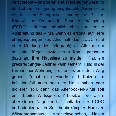
verschleppt – und deren Haustiere auf Anweisung
der Behörden oft genug umgebracht. Warum sollte
es bei den Affenpocken anders sein? Das
Europäische Zentrum für Seuchenbekämpfung
(ECDC) befürchtet nämlich eine kontinentale
Ausbreitung des Virus, wenn es erstmal auf Tiere
übergesprungen sei. Also hält das ECDC (laut
einer Meldung des Telegraph) an Affenpocken
infizierte Bürger sowie deren Kontaktpersonen
dazu an, ihre Haustiere zu meiden. Klar, ein
prekärer Single-Rentner kann seinem Hund in der
Ein-Zimmer-Wohnung problemlos aus dem Weg
gehen. Zumal man Hunde und Katzen im
Infektionsfall auch noch im Haus halten oder
isolieren soll, denn das Affenpocken-Virus soll
ein „breites Wirtsspektrum“ besitzen. Vor allem
aber stehen Nagetiere laut Leitfaden des ECDC
im Fadenkreuz der Seuchenbekämpfer: Hamster,
Wüstenrennmäuse, Meerschweinchen, Hasen