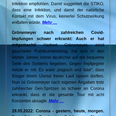
Infektion empfohlen. Damit suggeriert die STIKO,
dass eine Infektion, und damit der natürliche
Kontakt mit dem Virus, keinerlei Schutzwirkung
entfalten würde.
Mehr …
Grönemeyer nach zahlreichen Covid-
Impfungen schwer erkrankt: Auch er hat
mitgemacht!
Herbert Grönemeyer, einst
geachteter Publikumsliebling, hat sich in den
letzten Jahren immer deutlicher auf die bequeme
Seite des Systems begeben. Gegen Impfgegner
hetzte er mit. Es wäre „tragisch und fatal“, dass
Bürger ihrem Unmut freien Lauf lassen dürften.
Nun ist Grönemeyer nach eigenen Angaben trotz
zahlreicher Gen-Spritzen so schwer an Corona
erkrankt, dass er die gesamte Tour mit acht
Konzerten absagte.
Mehr …
29.05.2022: Corona - gestern, heute, morgen.