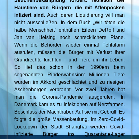
Seuchenbekämpfung fordert: Isolation der
Haustiere von Bürgern, die mit Affenpocken
infiziert sind.
Auch deren Liquidierung will man
nicht ausschließen. In dem Buch „Wir töten die
halbe Menschheit“ enthüllen Eileen DeRolf und
Jan van Helsing noch schrecklichere Pläne.
Wenn die Behörden wieder einmal Fehlalarm
ausrufen, müssen die Bürger mit Verlust ihrer
Grundrechte fürchten – und Tiere um ihr Leben.
So lief das schon in den 1990ern beim
sogenannten Rinderwahnsinn: Millionen Tiere
wurden im Akkord geschlachtet und zu riesigen
Aschenbergen verbrannt. Vor zwei Jahren hat
man die Corona-Pandemie ausgerufen. In
Dänemark kam es zu Infektionen auf Nerzfarmen.
Beschluss der Machthaber: Auf sie mit Gebrüll! Es
folgte die große Massenkeulung. Im Zero-Covid-
Lockdown der Stadt Shanghai werden Covid-
infizierte Bürger ins Quarantäne-Lager