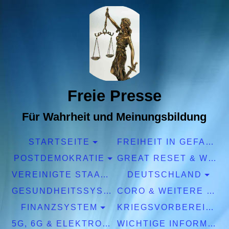
Freie Presse
Für Wahrheit und Meinungsbildung
STARTSEITE
FREIHEIT IN GEFAHR
POSTDEMOKRATIE
GREAT RESET & WEF
VEREINIGTE STAATEN EUROPA
DEUTSCHLAND
GESUNDHEITSSYSTEM
CORO & WEITERE PANDEMIEN
FINANZSYSTEM
KRIEGSVORBEREITUNGEN
5G, 6G & ELEKTROSMOG
WICHTIGE INFORMATIONEN