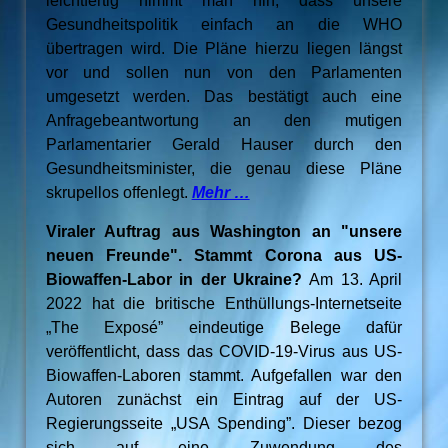
leichtfertig nimmt man hin, dass unsere
Gesundheitspolitik einfach an die WHO
übertragen wird. Die Pläne hierzu liegen längst
vor und sollen nun von den Parlamenten
umgesetzt werden. Das bestätigt auch eine
Anfragebeantwortung an den mutigen
Parlamentarier Gerald Hauser durch den
Gesundheitsminister, die genau diese Pläne
skrupellos offenlegt.
Mehr …
Viraler Auftrag aus Washington an "unsere
neuen Freunde". Stammt Corona aus US-
Biowaffen-Labor in der Ukraine?
Am 13. April
2022 hat die britische Enthüllungs-Internetseite
„The Exposé” eindeutige Belege dafür
veröffentlicht, dass das COVID-19-Virus aus US-
Biowaffen-Laboren stammt. Aufgefallen war den
Autoren zunächst ein Eintrag auf der US-
Regierungsseite „USA Spending”. Dieser bezog
sich auf eine Zuwendung des