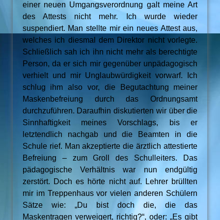
einer neuen Umgangsverordnung galt meine Art
des Attests nicht mehr. Ich wurde wieder
suspendiert. Man stellte mir ein neues Attest aus,
welches ich diesmal dem Direktor nicht vorlegte.
Schließlich sah ich ihn nicht mehr als berechtigte
Person, da er sich mir gegenüber unpädagogisch
verhielt und mir Unglaubwürdigkeit vorwarf. Ich
schlug ihm also vor, die Begutachtung meiner
Maskenbefreiung durch das Ordnungsamt
durchzuführen. Daraufhin diskutierten wir über die
Sinnhaftigkeit meines Vorschlags, bis er
letztendlich nachgab und die Beamten in die
Schule rief. Man akzeptierte die ärztlich attestierte
Befreiung – zum Groll des Schulleiters. Das
pädagogische Verhältnis war nun endgültig
zerstört. Doch es hörte nicht auf. Lehrer brüllten
mir im Treppenhaus vor vielen anderen Schülern
Sätze wie: „Du bist doch die, die das
Maskentragen verweigert, richtig?“, oder: „Es gibt