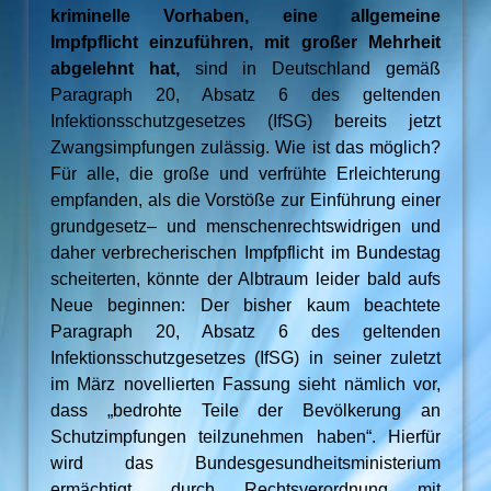
kriminelle Vorhaben, eine allgemeine
Impfpflicht einzuführen, mit großer Mehrheit
abgelehnt hat,
sind in Deutschland gemäß
Paragraph 20, Absatz 6 des geltenden
Infektionsschutzgesetzes (IfSG) bereits jetzt
Zwangsimpfungen zulässig. Wie ist das möglich?
Für alle, die große und verfrühte Erleichterung
empfanden, als die Vorstöße zur Einführung einer
grundgesetz– und menschenrechtswidrigen und
daher verbrecherischen Impfpflicht im Bundestag
scheiterten, könnte der Albtraum leider bald aufs
Neue beginnen: Der bisher kaum beachtete
Paragraph 20, Absatz 6 des geltenden
Infektionsschutzgesetzes (IfSG) in seiner zuletzt
im März novellierten Fassung sieht nämlich vor,
dass „bedrohte Teile der Bevölkerung an
Schutzimpfungen teilzunehmen haben“. Hierfür
wird das Bundesgesundheitsministerium
ermächtigt, „durch Rechtsverordnung mit