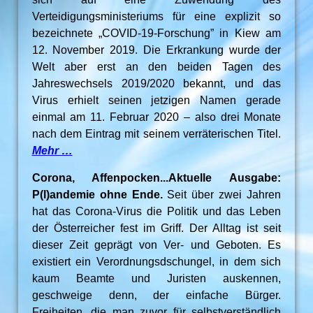
Verteidigungsministeriums für eine explizit so
bezeichnete „COVID-19-Forschung” in Kiew am
12. November 2019. Die Erkrankung wurde der
Welt aber erst an den beiden Tagen des
Jahreswechsels 2019/2020 bekannt, und das
Virus erhielt seinen jetzigen Namen gerade
einmal am 11. Februar 2020 – also drei Monate
nach dem Eintrag mit seinem verräterischen Titel.
Mehr …
Corona, Affenpocken...Aktuelle Ausgabe:
P(l)andemie ohne Ende.
Seit über zwei Jahren
hat das Corona-Virus die Politik und das Leben
der Österreicher fest im Griff. Der Alltag ist seit
dieser Zeit geprägt von Ver- und Geboten. Es
existiert ein Verordnungsdschungel, in dem sich
kaum Beamte und Juristen auskennen,
geschweige denn, der einfache Bürger.
Freiheiten, die man zuvor für selbstverständlich