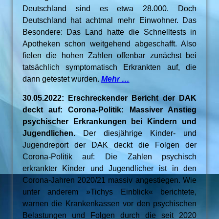
Deutschland sind es etwa 28.000. Doch
Deutschland hat achtmal mehr Einwohner. Das
Besondere: Das Land hatte die Schnelltests in
Apotheken schon weitgehend abgeschafft. Also
fielen die hohen Zahlen offenbar zunächst bei
tatsächlich symptomatisch Erkrankten auf, die
dann getestet wurden.
Mehr …
30.05.2022: Erschreckender Bericht der DAK
deckt auf: Corona-Politik: Massiver Anstieg
psychischer Erkrankungen bei Kindern und
Jugendlichen.
Der diesjährige Kinder- und
Jugendreport der DAK deckt die Folgen der
Corona-Politik auf: Die Zahlen psychisch
erkrankter Kinder und Jugendlicher ist in den
Corona-Jahren 2020/21 massiv angestiegen. Wie
unter anderem »Tichys Einblick« berichtete,
warnen die Krankenkassen vor den psychischen
Belastungen und Folgen durch die seit 2020