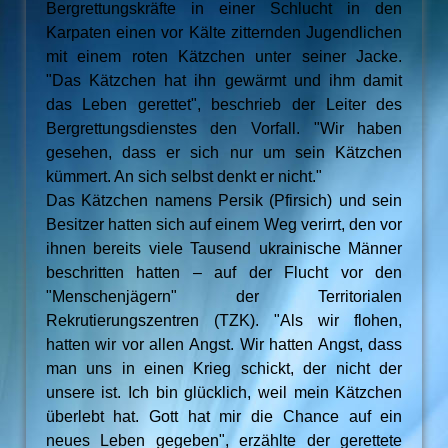
Bergrettungskräfte in einer Schlucht in den
Karpaten einen vor Kälte zitternden Jugendlichen
mit einem roten Kätzchen unter seiner Jacke.
"Das Kätzchen hat ihn gewärmt und ihm damit
das Leben gerettet", beschrieb der Leiter des
Bergrettungsdienstes den Vorfall. "Wir haben
gesehen, dass er sich nur um sein Kätzchen
kümmert. An sich selbst denkt er nicht."
Das Kätzchen namens Persik (Pfirsich) und sein
Besitzer hatten sich auf einem Weg verirrt, den vor
ihnen bereits viele Tausend ukrainische Männer
beschritten hatten – auf der Flucht vor den
"Menschenjägern" der Territorialen
Rekrutierungszentren (TZK). "Als wir flohen,
hatten wir vor allen Angst. Wir hatten Angst, dass
man uns in einen Krieg schickt, der nicht der
unsere ist. Ich bin glücklich, weil mein Kätzchen
überlebt hat. Gott hat mir die Chance auf ein
neues Leben gegeben", erzählte der gerettete