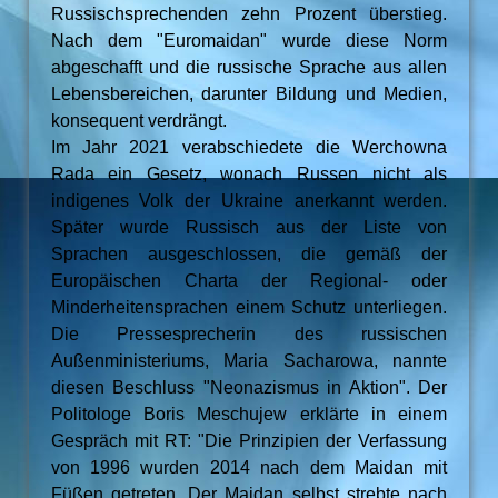
Russischsprechenden zehn Prozent überstieg.
Nach dem "Euromaidan" wurde diese Norm
abgeschafft und die russische Sprache aus allen
Lebensbereichen, darunter Bildung und Medien,
konsequent verdrängt.
Im Jahr 2021 verabschiedete die Werchowna
Rada ein Gesetz, wonach Russen nicht als
indigenes Volk der Ukraine anerkannt werden.
Später wurde Russisch aus der Liste von
Sprachen ausgeschlossen, die gemäß der
Europäischen Charta der Regional- oder
Minderheitensprachen einem Schutz unterliegen.
Die Pressesprecherin des russischen
Außenministeriums, Maria Sacharowa, nannte
diesen Beschluss "Neonazismus in Aktion". Der
Politologe Boris Meschujew erklärte in einem
Gespräch mit RT: "Die Prinzipien der Verfassung
von 1996 wurden 2014 nach dem Maidan mit
Füßen getreten. Der Maidan selbst strebte nach