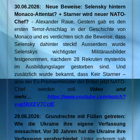
30.06.2026: Neue Beweise: Selensky hintern
Monaco-Attentat? + Starner wird neuer NATO-
Chef?
- Alexander Raue. Gestern gab es den
ersten Terror-Anschlag in der Geschichte von
Monaco und es verdichten sich die Beweise, dass
Selensky dahinter steckt! Ausserdem wurde
Selenskys wichtigster Militärausbilder
festgenommen, nachdem 28 Rekruten mysteriös
im Ausbildungslager gestorben sind. Und
zusätzlich wurde bekannt, dass Keir Starmer –
also der Ex-Premierminister der Briten jetzt NATO-
Chef werden soll.
Video und
mehr…
https://www.youtube.com/watch?
v=p5NXEVTCclE
28.06.2026: Grundrechte mit Füßen getreten:
Wie die Ukraine ihre eigene Verfassung
missachtet. Vor 30 Jahren hat die Ukraine ihre
Verfassung verabschiedet.
Unter anderem sah