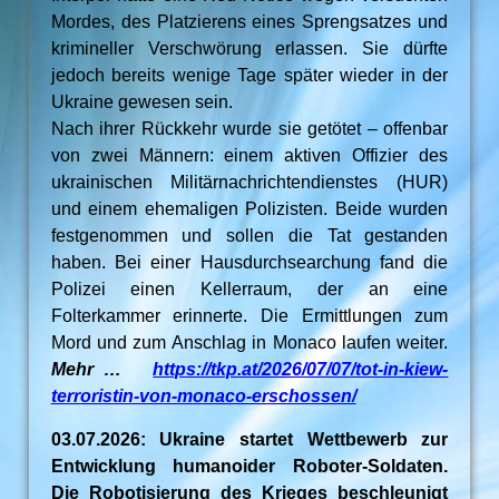
Mordes, des Platzierens eines Sprengsatzes und
krimineller Verschwörung erlassen. Sie dürfte
jedoch bereits wenige Tage später wieder in der
Ukraine gewesen sein.
Nach ihrer Rückkehr wurde sie getötet – offenbar
von zwei Männern: einem aktiven Offizier des
ukrainischen Militärnachrichtendienstes (HUR)
und einem ehemaligen Polizisten. Beide wurden
festgenommen und sollen die Tat gestanden
haben. Bei einer Hausdurchsearchung fand die
Polizei einen Kellerraum, der an eine
Folterkammer erinnerte. Die Ermittlungen zum
Mord und zum Anschlag in Monaco laufen weiter.
Mehr …
https://tkp.at/2026/07/07/tot-in-kiew-
terroristin-von-monaco-erschossen/
03.07.2026: Ukraine startet Wettbewerb zur
Entwicklung humanoider Roboter-Soldaten.
Die Robotisierung des Krieges beschleunigt