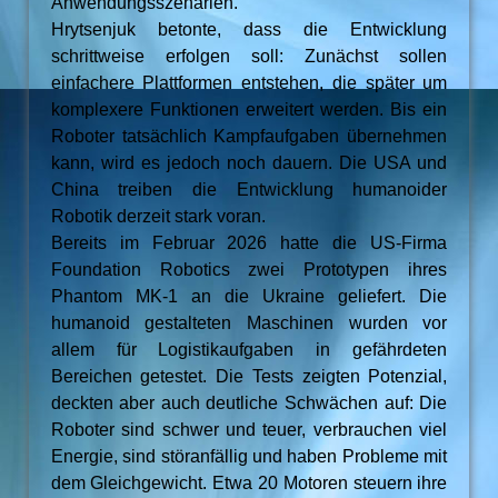
Anwendungsszenarien.
Hrytsenjuk betonte, dass die Entwicklung
schrittweise erfolgen soll: Zunächst sollen
einfachere Plattformen entstehen, die später um
komplexere Funktionen erweitert werden. Bis ein
Roboter tatsächlich Kampfaufgaben übernehmen
kann, wird es jedoch noch dauern. Die USA und
China treiben die Entwicklung humanoider
Robotik derzeit stark voran.
Bereits im Februar 2026 hatte die US-Firma
Foundation Robotics zwei Prototypen ihres
Phantom MK-1 an die Ukraine geliefert. Die
humanoid gestalteten Maschinen wurden vor
allem für Logistikaufgaben in gefährdeten
Bereichen getestet. Die Tests zeigten Potenzial,
deckten aber auch deutliche Schwächen auf: Die
Roboter sind schwer und teuer, verbrauchen viel
Energie, sind störanfällig und haben Probleme mit
dem Gleichgewicht. Etwa 20 Motoren steuern ihre