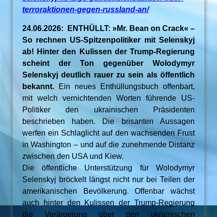
terroraktionen-gegen-russland-an/
24.06.2026: ENTHÜLLT: »Mr. Bean on Crack« –
So rechnen US-Spitzenpolitiker mit Selenskyj
ab! Hinter den Kulissen der Trump-Regierung
scheint der Ton gegenüber Wolodymyr
Selenskyj deutlich rauer zu sein als öffentlich
bekannt.
Ein neues Enthüllungsbuch offenbart,
mit welch vernichtenden Worten führende US-
Politiker den ukrainischen Präsidenten
beschrieben haben. Die brisanten Aussagen
werfen ein Schlaglicht auf den wachsenden Frust
in Washington – und auf die zunehmende Distanz
zwischen den USA und Kiew.
Die öffentliche Unterstützung für Wolodymyr
Selenskyj bröckelt längst nicht nur bei Teilen der
amerikanischen Bevölkerung. Offenbar wächst
auch hinter den Kulissen der Trump-Regierung
die Verärgerung über den ukrainischen