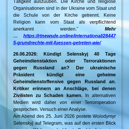
Tätigkeit auszuüben. Die Kirche und religiöse
Organisationen sind in der Ukraine vom Staat und
die Schule von der Kirche getrennt. Keine
Religion kann vom Staat als verpflichtend
anerkannt werden."
Mehr
…
https://rtnewsde.online/international/28447
5-grundrechte-mit-fuessen-getreten-wie/
26.06.2026: Kündigt Selenskyj 40 Tage
Geheimdienstaktion oder Terroraktionen
gegen Russland an? Der ukrainische
Präsident kündigt eine geheime
Geheimdienstoffensive gegen Russland an.
Kritiker erinnern an Anschläge, bei denen
Zivilisten zu Schaden kamen.
In alternativen
Medien wird daher von einer Terroroperation
gesprochen. Versuch einer Analyse.
Am Abend des 25. Juni 2026 postete Wolodymyr
Selenskyj auf Telegram, was auf den ersten Blick