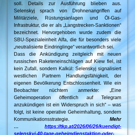
soll. Details zur Ausführung blieben aus.
Selenskyj sprach von Drohnenangriffen auf
Militärziele, Rüstungsanlagen und Öl-Gas-
Infrastruktur, die er als „Langstrecken-Sanktionen“
bezeichnet. Hervorgehoben wurde zudem die
SBU-Spezialeinheit Alfa, die für besonders viele
„neutralisierte Eindringlinge“ verantwortlich sei.
Dass die Ankündigung zeitgleich mit neuen
russischen Raketeneinschlägen auf Kiew fiel, ist
kein Zufall, sondern Kalkül: Selenskyj signalisiert
westlichen Partnern Handlungsfähigkeit, der
eigenen Bevölkerung Entschlossenheit. Wie ein
Beobachter nüchtern anmerkte: „Eine
Geheimoperation öffentlich auf Telegram
anzukündigen ist ein Widerspruch in sich“ – was
folgt, ist keine operative Geheimhaltung, sondern
Kommunikationsstrategie.
Mehr
…
https://tkp.at/2026/06/26/kuendigt-
selenskyj-40-tage-geheimdienstaktion-oder-