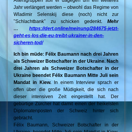
Altersgruppen soll er dagegen um ein weiteres
Jahr verlängert werden – obwohl das Regime von
Wladimir Selenskij diese (noch) nicht zur
"Schlachtbank" zu schicken gedenkt.
Mehr
…
https://dert.online/meinung/284675-jetzt-
geht-es-los-die-eu-treibt-ukrainer-in-den-
sicheren-tod/
Ich bin müde: Félix Baumann nach drei Jahren
als Schweizer Botschafter in der Ukraine. Nach
drei Jahren als Schweizer Botschafter in der
Ukraine beendet Félix Baumann Mitte Juli sein
Mandat in Kiew.
In einem Interview sprach er
offen über die große Müdigkeit, die sich nach
dieser intensiven Zeit eingestellt hat. Der
gebürtige Zürcher hat damit einen der heikelsten
Diplomatenposten der Schweiz hinter sich
gebracht.
Félix Baumann, Schweizer Botschafter in der
Ukraine, beendet Mitte Juli sein Mandat in Kiew.