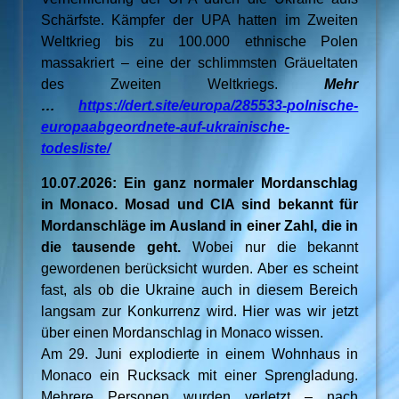
Schärfste. Kämpfer der UPA hatten im Zweiten
Weltkrieg bis zu 100.000 ethnische Polen
massakriert – eine der schlimmsten Gräueltaten
des Zweiten Weltkriegs.
Mehr
…
https://dert.site/europa/285533-polnische-
europaabgeordnete-auf-ukrainische-
todesliste/
10.07.2026: Ein ganz normaler Mordanschlag
in Monaco. Mosad und CIA sind bekannt für
Mordanschläge im Ausland in einer Zahl, die in
die tausende geht.
Wobei nur die bekannt
gewordenen berücksicht wurden. Aber es scheint
fast, als ob die Ukraine auch in diesem Bereich
langsam zur Konkurrenz wird. Hier was wir jetzt
über einen Mordanschlag in Monaco wissen.
Am 29. Juni explodierte in einem Wohnhaus in
Monaco ein Rucksack mit einer Sprengladung.
Mehrere Personen wurden verletzt – nach