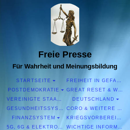
Freie Presse
Für Wahrheit und Meinungsbildung
STARTSEITE
FREIHEIT IN GEFAHR
POSTDEMOKRATIE
GREAT RESET & WEF
VEREINIGTE STAATEN EUROPA
DEUTSCHLAND
GESUNDHEITSSYSTEM
CORO & WEITERE PANDEMIEN
FINANZSYSTEM
KRIEGSVORBEREITUNGEN
5G, 6G & ELEKTROSMOG
WICHTIGE INFORMATIONEN