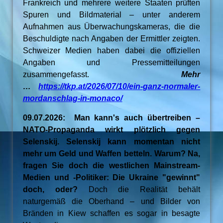
Frankreich und mehrere weitere Staaten prüften
Spuren und Bildmaterial – unter anderem
Aufnahmen aus Überwachungskameras, die die
Beschuldigte nach Angaben der Ermittler zeigten.
Schweizer Medien haben dabei die offiziellen
Angaben und Pressemitteilungen
zusammengefasst.
Mehr
…
https://tkp.at/2026/07/10/ein-ganz-normaler-
mordanschlag-in-monaco/
09.07.2026: Man kann's auch übertreiben –
NATO-Propaganda wirkt plötzlich gegen
Selenskij. Selenskij kann momentan nicht
mehr um Geld und Waffen betteln. Warum? Na,
fragen Sie doch die westlichen Mainstream-
Medien und -Politiker: Die Ukraine "gewinnt"
doch, oder?
Doch die Realität behält
naturgemäß die Oberhand – und Bilder von
Bränden in Kiew schaffen es sogar in besagte