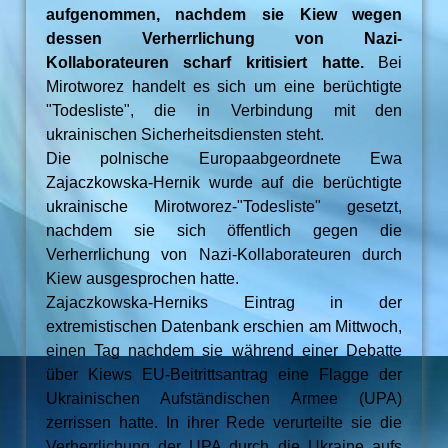
aufgenommen, nachdem sie Kiew wegen
dessen Verherrlichung von Nazi-
Kollaborateuren scharf kritisiert hatte.
Bei
Mirotworez handelt es sich um eine berüchtigte
"Todesliste", die in Verbindung mit den
ukrainischen Sicherheitsdiensten steht.
Die polnische Europaabgeordnete Ewa
Zajaczkowska-Hernik wurde auf die berüchtigte
ukrainische Mirotworez-"Todesliste" gesetzt,
nachdem sie sich öffentlich gegen die
Verherrlichung von Nazi-Kollaborateuren durch
Kiew ausgesprochen hatte.
Zajaczkowska-Herniks Eintrag in der
extremistischen Datenbank erschien am Mittwoch,
einen Tag nachdem sie während einer Debatte
über Kiews EU-Beitrittsantrag eine Flagge der
Ukrainischen Aufständischen Armee (UPA)
zerrissen hatte. In ihrer Rede verurteilte sie die
Verherrlichung der UPA durch die Ukraine aufs