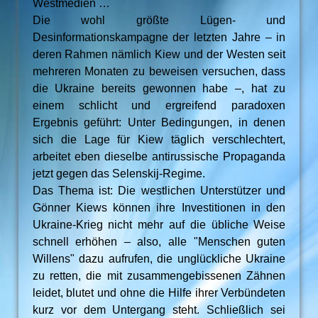
Westmedien …
Die wohl größte Lügen- und
Desinformationskampagne der letzten Jahre – in
deren Rahmen nämlich Kiew und der Westen seit
mehreren Monaten zu beweisen versuchen, dass
die Ukraine bereits gewonnen habe –, hat zu
einem schlicht und ergreifend paradoxen
Ergebnis geführt: Unter Bedingungen, in denen
sich die Lage für Kiew täglich verschlechtert,
arbeitet eben dieselbe antirussische Propaganda
jetzt gegen das Selenskij-Regime.
Das Thema ist: Die westlichen Unterstützer und
Gönner Kiews können ihre Investitionen in den
Ukraine-Krieg nicht mehr auf die übliche Weise
schnell erhöhen – also, alle "Menschen guten
Willens" dazu aufrufen, die unglückliche Ukraine
zu retten, die mit zusammengebissenen Zähnen
leidet, blutet und ohne die Hilfe ihrer Verbündeten
kurz vor dem Untergang steht. Schließlich sei