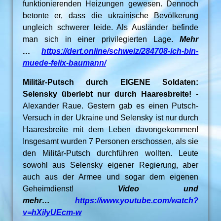
funktionierenden Heizungen gewesen. Dennoch
betonte er, dass die ukrainische Bevölkerung
ungleich schwerer leide. Als Ausländer befinde
man sich in einer privilegierten Lage.
Mehr
…
https://dert.online/schweiz/284708-ich-bin-
muede-felix-baumann/
Militär-Putsch durch EIGENE Soldaten:
Selensky überlebt nur durch Haaresbreite!
-
Alexander Raue. Gestern gab es einen Putsch-
Versuch in der Ukraine und Selensky ist nur durch
Haaresbreite mit dem Leben davongekommen!
Insgesamt wurden 7 Personen erschossen, als sie
den Militär-Putsch durchführen wollten. Leute
sowohl aus Selensky eigener Regierung, aber
auch aus der Armee und sogar dem eigenen
Geheimdienst!
Video und
mehr…
https://www.youtube.com/watch?
v=hXilyUEcm-w