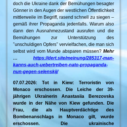
doch die Ukraine dank der Bemühungen besagter
Gönner in den Augen der westlichen Öffentlichkeit
mittlerweile im Begriff, rasend schnell zu siegen –
gemäß ihrer Propaganda jedenfalls. Warum also
dann den Ausnahmezustand ausrufen und die
Bemühungen zur Unterstützung des
"unschuldigen Opfers" vervielfachen, die man sich
selbst wird vom Munde absparen müssen?
Mehr
…
https://dert.site/meinung/285317-man-
kanns-auch-uebertreiben-nato-propaganda-
nun-gegen-selenskij/
07.07.2026: Tot in Kiew: Terroristin von
Monaco erschossen. Die Leiche der 39-
jährigen Ukrainerin Anastasiia Berezovska
wurde in der Nähe von Kiew gefunden. Die
Frau, die als Hauptverdächtige des
Bombenanschlags in Monaco gilt, wurde
erschossen. Die ukrainische