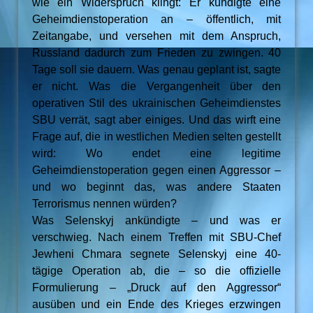
wie ein Widerspruch klingt: Er kündigte eine
Geheimdienstoperation an – öffentlich, mit
Zeitangabe, und versehen mit dem Anspruch,
Russland dadurch zum Frieden zu zwingen. 40
Tage soll sie dauern. Was genau geplant ist, sagte
er nicht. Was die Vergangenheit über den
operativen Stil des ukrainischen Geheimdienstes
SBU verrät, sagt aber einiges. Und das wirft eine
Frage auf, die in westlichen Medien selten gestellt
wird: Wo endet eine legitime
Geheimdienstoperation gegen einen Aggressor –
und wo beginnt das, was andere Staaten
Terrorismus nennen würden?
Was Selenskyj ankündigte – und was er
verschwieg. Nach einem Treffen mit SBU-Chef
Jewheni Chmara segnete Selenskyj eine 40-
tägige Operation ab, die – so die offizielle
Formulierung – „Druck auf den Aggressor“
ausüben und ein Ende des Krieges erzwingen