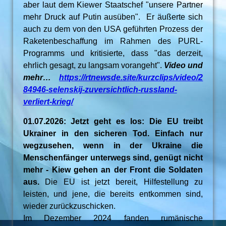
aber laut dem Kiewer Staatschef "unsere Partner
mehr Druck auf Putin ausüben". Er äußerte sich
auch zu dem von den USA geführten Prozess der
Raketenbeschaffung im Rahmen des PURL-
Programms und kritisierte, dass "das derzeit,
ehrlich gesagt, zu langsam vorangeht".
Video und
mehr…
https://rtnewsde.site/kurzclips/video/2
84946-selenskij-zuversichtlich-russland-
verliert-krieg/
01.07.2026: Jetzt geht es los: Die EU treibt
Ukrainer in den sicheren Tod. Einfach nur
wegzusehen, wenn in der Ukraine die
Menschenfänger unterwegs sind, genügt nicht
mehr - Kiew gehen an der Front die Soldaten
aus.
Die EU ist jetzt bereit, Hilfestellung zu
leisten, und jene, die bereits entkommen sind,
wieder zurückzuschicken.
Im Dezember 2024 fanden rumänische