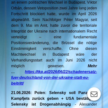
an einem politischen Wechsel in Budapest. Viktor
Orbán, dessen Vetoposition zwei Jahre lang jeden
Fortschritt blockiert hatte, wurde im April 2026
abgewählt. Sein Nachfolger Péter Magyar, seit
dem 9. Mai im Amt, hatte zuvor die territoriale
Integrität der Ukraine nach internationalem Recht
verteidigt – eine fundamentale
Positionsveränderung, die Brüssel die nötige
Einstimmigkeit verschaffte. Ohne diesen
Machtwechsel in Budapest wäre der
Verhandlungsstart auch im Juni 2026 nicht
möglich gewesen.
Mehr
…
https://tkp.at/2026/06/22/schadenersatz-
fuer-deutschland-von-der-ukraine-statt-eu-
beitritt/
21.06.2026: Polen: Selensky soll Panzer &
Kampfjets zurück geben + USA bestätigen:
Selensky ist Drogenabhängig
- Alexander