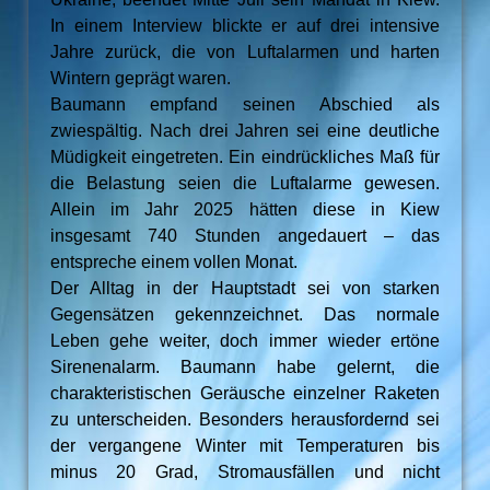
In einem Interview blickte er auf drei intensive
Jahre zurück, die von Luftalarmen und harten
Wintern geprägt waren.
Baumann empfand seinen Abschied als
zwiespältig. Nach drei Jahren sei eine deutliche
Müdigkeit eingetreten. Ein eindrückliches Maß für
die Belastung seien die Luftalarme gewesen.
Allein im Jahr 2025 hätten diese in Kiew
insgesamt 740 Stunden angedauert – das
entspreche einem vollen Monat.
Der Alltag in der Hauptstadt sei von starken
Gegensätzen gekennzeichnet. Das normale
Leben gehe weiter, doch immer wieder ertöne
Sirenenalarm. Baumann habe gelernt, die
charakteristischen Geräusche einzelner Raketen
zu unterscheiden. Besonders herausfordernd sei
der vergangene Winter mit Temperaturen bis
minus 20 Grad, Stromausfällen und nicht