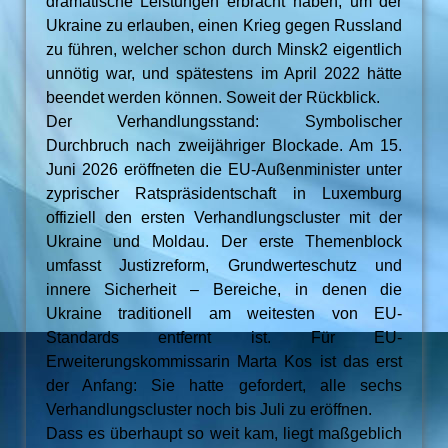
dramatische Leistungen erbracht haben, um der
Ukraine zu erlauben, einen Krieg gegen Russland
zu führen, welcher schon durch Minsk2 eigentlich
unnötig war, und spätestens im April 2022 hätte
beendet werden können. Soweit der Rückblick.
Der Verhandlungsstand: Symbolischer
Durchbruch nach zweijähriger Blockade. Am 15.
Juni 2026 eröffneten die EU-Außenminister unter
zyprischer Ratspräsidentschaft in Luxemburg
offiziell den ersten Verhandlungscluster mit der
Ukraine und Moldau. Der erste Themenblock
umfasst Justizreform, Grundwerteschutz und
innere Sicherheit – Bereiche, in denen die
Ukraine traditionell am weitesten von EU-
Standards entfernt ist. Für EU-
Erweiterungskommissarin Marta Kos ist das erst
der Anfang: Sie hatte gefordert, alle sechs
Verhandlungscluster noch bis Juli zu eröffnen.
Dass es überhaupt so weit kam, liegt maßgeblich