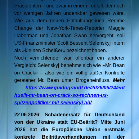
Präsidenten – und zwar in einem Tonfall, der noch
vor wenigen Jahren undenkbar gewesen wäre.
Wie aus dem neuen Enthüllungsbuch Regime
Change der New-York-Times-Reporter Maggie
Haberman und Jonathan Swan hervorgeht, soll
US-Finanzminister Scott Bessent Selenskyj intern
als »kleinen Scheißer« bezeichnet haben.
Noch vernichtender war offenbar ein anderer
Vergleich: Selenskyj benehme sich wie »Mr. Bean
on Crack« – also wie ein völlig außer Kontrolle
geratener Mr. Bean unter Drogeneinfluss.
Mehr
…
https://www.guidograndt.de/2026/06/24/ent
huellt-mr-bean-on-crack-so-rechnen-us-
spitzenpolitiker-mit-selenskyj-ab/
22.06.2026: Schadenersatz für Deutschland
von der Ukraine statt EU-Beitritt? Mitte Juni
2026 hat die Europäische Union erstmals
konkrete Beitrittsverhandlungen mit der