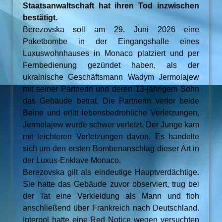
Staatsanwaltschaft hat ihren Tod inzwischen
bestätigt.
Berezovska soll am 29. Juni 2026 eine
Paketbombe in der Eingangshalle eines
Luxuswohnhauses in Monaco platziert und per
Fernbedienung gezündet haben, als der
ukrainische Geschäftsmann Wadym Jermolajew
mit seiner Partnerin und deren 13-jährigem Sohn
das Gebäude betrat. Die Partnerin verlor beide
Beine und erlitt lebensbedrohliche Verletzungen,
Jermolajew wurde schwer verletzt. Der Junge kam
mit leichteren Verletzungen davon. Es handelte
sich um den ersten Bombenanschlag dieser Art in
der Luxus-Enklave Monaco.
Berezovska gilt als eindeutige Hauptverdächtige.
Sie hatte das Gebäude zuvor observiert, trug bei
der Tat eine Verkleidung als Mann und floh
anschließend über Frankreich nach Deutschland.
Interpol hatte eine Red Notice wegen versuchten