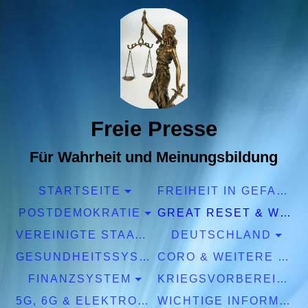
Freie Presse
Für Wahrheit und Meinungsbildung
STARTSEITE
FREIHEIT IN GEFAHR
POSTDEMOKRATIE
GREAT RESET & WEF
VEREINIGTE STAATEN EUROPA
DEUTSCHLAND
GESUNDHEITSSYSTEM
CORO & WEITERE PANDEMIEN
FINANZSYSTEM
KRIEGSVORBEREITUNGEN
5G, 6G & ELEKTROSMOG
WICHTIGE INFORMATIONEN