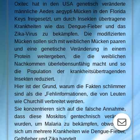
Oxitec hat in den USA genetisch veränderte
männliche Aedes aegypti-Mücken in den Florida
Keys freigesetzt, um durch Insekten übertragene
Krankheiten wie das Dengue-Fieber und das
Zika-Virus zu bekämpfen. Die modifizierten
Mücken sollen sich mit weiblichen Mücken paaren
und eine genetische Veränderung in einem
Protein weitergeben, die die weiblichen
Nachkommen überlebensunfähig macht und so
die Population der krankheitsübertragenden
Insekten reduziert.
Hier ist der Grund, warum die Fakten schlimmer
sind als die „Fehlinformationen, die von Leuten
wie Churchill verbreitet werden.
Sie konzentrieren sich auf die falsche Annahme,
dass diese Moskitos gentechnisch verändert
wurden, um Malaria zu bekämpfen, obwohl es
sich um mehrere Krankheiten wie Dengue-Fieber,
Gelbfieber und Zika handelt.