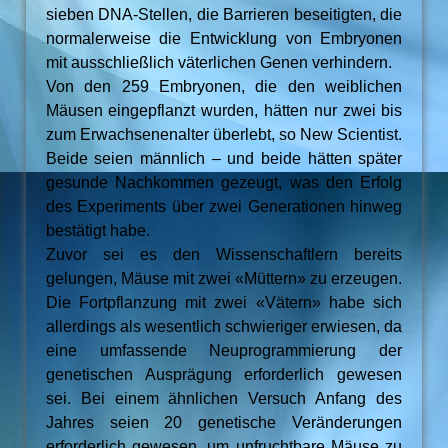
sieben DNA-Stellen, die Barrieren beseitigten, die
normalerweise die Entwicklung von Embryonen
mit ausschließlich väterlichen Genen verhindern.
Von den 259 Embryonen, die den weiblichen
Mäusen eingepflanzt wurden, hätten nur zwei bis
zum Erwachsenenalter überlebt, so New Scientist.
Beide seien männlich – und beide hätten später
gesunde Nachkommen gezeugt, was den Erfolg
des Experiments über zwei Generationen hinweg
bestätigt habe.
Zuvor sei es den Wissenschaftlern bereits
gelungen, Mäuse mit zwei «Müttern» zu erzeugen.
Die Fortpflanzung mit zwei «Vätern» habe sich
allerdings als wesentlich schwieriger erwiesen, da
eine umfassende Neuprogrammierung der
genetischen Ausprägung erforderlich gewesen
sei. Bei einem ähnlichen Versuch Anfang des
Jahres seien 20 genetische Veränderungen
erforderlich gewesen, um unfruchtbare Mäuse zu