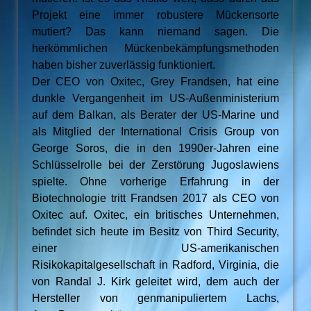
Projekt eine immer robustere Mückensorte
mutiert? Das kann niemand sagen. Die
herkömmlichen Mückenbekämpfungsmethoden
haben bisher zuverlässig funktioniert.
Der CEO von Oxitec, Grey Frandsen, hat eine
dunkle Vergangenheit im US-Außenministerium
auf dem Balkan, als Berater der US-Marine und
als Mitglied der International Crisis Group von
George Soros, die in den 1990er-Jahren eine
Schlüsselrolle bei der Zerstörung Jugoslawiens
spielte. Ohne vorherige Erfahrung in der
Biotechnologie tritt Frandsen 2017 als CEO von
Oxitec auf. Oxitec, ein britisches Unternehmen,
befindet sich heute im Besitz von Third Security,
einer US-amerikanischen
Risikokapitalgesellschaft in Radford, Virginia, die
von Randal J. Kirk geleitet wird, dem auch der
Hersteller von genmanipuliertem Lachs,