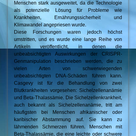
Menschen stark ausgeweitet, da die Technologie
als potenzielle Lösung für Probleme wie
Krankheiten, Ernährungssicherheit und
Klimawandel angepriesen wurde.
Diese Forschungen waren jedoch höchst
umstritten, und es wurde eine lange Reihe von
Artikeln veröffentlicht, in denen die
unbeabsichtigten Auswirkungen der CRISPR-
Genmanipulation beschrieben werden, die zu
vielen Arten von schwerwiegenden
unbeabsichtigten DNA-Schäden führen kann.
Casgevy ist für die Behandlung von zwei
Blutkrankheiten vorgesehen: Sichelzellenanämie
und Beta-Thalassämie. Die Sichelzellenkrankheit,
auch bekannt als Sichelzellenanämie, tritt am
häufigsten bei Menschen afrikanischer oder
karibischer Abstammung auf. Sie kann zu
lähmenden Schmerzen führen. Menschen mit
Beta-Thalassämie, die eine leichte oder schwere