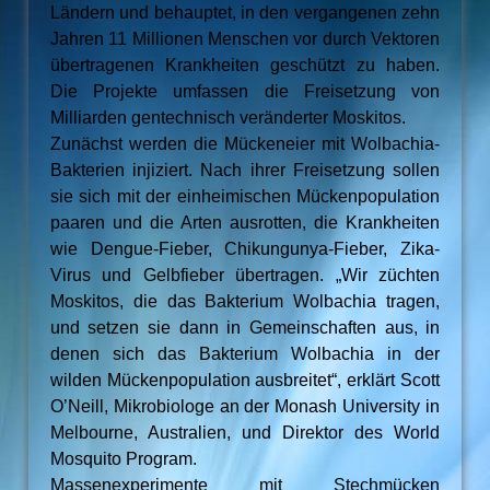
Ländern und behauptet, in den vergangenen zehn
Jahren 11 Millionen Menschen vor durch Vektoren
übertragenen Krankheiten geschützt zu haben.
Die Projekte umfassen die Freisetzung von
Milliarden gentechnisch veränderter Moskitos.
Zunächst werden die Mückeneier mit Wolbachia-
Bakterien injiziert. Nach ihrer Freisetzung sollen
sie sich mit der einheimischen Mückenpopulation
paaren und die Arten ausrotten, die Krankheiten
wie Dengue-Fieber, Chikungunya-Fieber, Zika-
Virus und Gelbfieber übertragen. „Wir züchten
Moskitos, die das Bakterium Wolbachia tragen,
und setzen sie dann in Gemeinschaften aus, in
denen sich das Bakterium Wolbachia in der
wilden Mückenpopulation ausbreitet“, erklärt Scott
O’Neill, Mikrobiologe an der Monash University in
Melbourne, Australien, und Direktor des World
Mosquito Program.
Massenexperimente mit Stechmücken