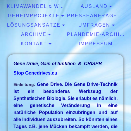
KLIMAWANDEL & WETTER
AUSLAND
GEHEIMPROJEKTE
PRESSEANFRAGEN & EXPERTISEN
LÖSUNGSANSÄTZE
UMFRAGEN
ARCHIVE
PLANDEMIE-ARCHIV
KONTAKT
IMPRESSUM
Gen
e
Drive, Gain of funktion
& CRISPR
Stop Gen
e
drive
s
.eu
Gene Drive. Die Gene Drive-Technik
Einleitung:
ist ein besonderes Werkzeug der
Synthetischen Biologie. Sie erlaubt es nämlich,
eine genetische Veränderung in eine
natürliche Population einzubringen und auf
alle Individuen auszubreiten. So könnten eines
Tages z.B. jene Mücken bekämpft werden, die