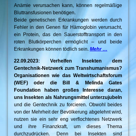
Anämie verursachen kann, können regelmäßige
Bluttransfusionen benötigen.
Beide genetischen Erkrankungen werden durch
Fehler in den Genen für Hämoglobin verursacht,
ein Protein, das den Sauerstofftransport in den
roten Blutkörperchen ermöglicht – und beide
Erkrankungen können tödlich sein.
Mehr …
22.09.2023: Verhelfen Insekten dem
Gentechnik-Netzwerk zum Transhumanismus?
Organisationen wie das Weltwirtschaftsforum
(WEF) oder die Bill & Melinda Gates
Foundation haben großes Interesse daran,
uns Insekten als Nahrungsmittel unterzujubeln
und die Gentechnik zu forcieren. Obwohl beides
von der Mehrheit der Bevölkerung abgelehnt wird,
nutzen sie ein sehr eng verflochtenes Netzwerk
und ihre Finanzkraft, um dieses Thema
durchzudrücken. Denn bei Insekten sind