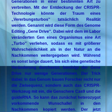
Generationen in einer bestimmten Art zu
verbreiten. Mit der Entdeckung der CRISPR-
Technologie könnte der Traum eines
„Vererbungsturbos“ tatsächlich Realität
werden. Genannt wird diese Form des Genome
Editing „Gene Drive“. Dabei wird dem im Labor
veränderten Gen eines Organismus eine Art
„Turbo“ verliehen, sodass es mit größerer
Wahrscheinlichkeit als in der Natur an die
Nachkommen weitergegeben wird. Während
es sonst lange dauert, bis sich eine genetische
Veränderung durchsetzt, benötigt der Gene
Drive nur wenige Generationen. Der Trick
dabei: In das Genom bauen Forscher nicht nur
die Zielsequenz, sondern auch das CRISPR-
Werkzeug mit ein, die Genschere Cas9 und die
guideRNA. So kann das zunächst heterozygot
vorkommende Wunschallel in den
Nachkommen kopiert werden. Der jetzt