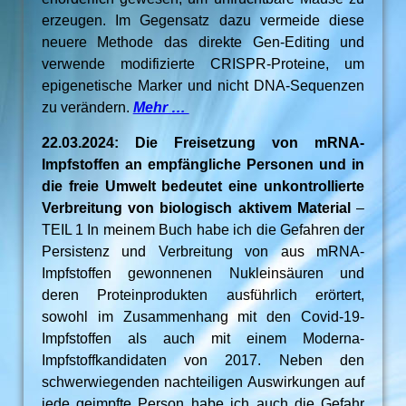
erzeugen. Im Gegensatz dazu vermeide diese
neuere Methode das direkte Gen-Editing und
verwende modifizierte CRISPR-Proteine, um
epigenetische Marker und nicht DNA-Sequenzen
zu verändern.
Mehr …
22.03.2024: Die Freisetzung von mRNA-
Impfstoffen an empfängliche Personen und in
die freie Umwelt bedeutet eine unkontrollierte
Verbreitung von biologisch aktivem Material
–
TEIL 1 In meinem Buch habe ich die Gefahren der
Persistenz und Verbreitung von aus mRNA-
Impfstoffen gewonnenen Nukleinsäuren und
deren Proteinprodukten ausführlich erörtert,
sowohl im Zusammenhang mit den Covid-19-
Impfstoffen als auch mit einem Moderna-
Impfstoffkandidaten von 2017. Neben den
schwerwiegenden nachteiligen Auswirkungen auf
jede geimpfte Person habe ich auch die Gefahr