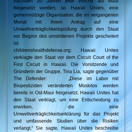
nächsten 20 Jahren jede Woche auf Maui
freigesetzt werden, so Hawaii Unites, eine
gemeinnützige Organisation, die im vergangenen
Monat mit ihrem Antrag auf eine
Umweltverträglichkeitsprüfung durch den Staat
vor Beginn des umstrittenen Projekts gescheitert
ist.
childrenshealthdefense.org: Hawaii Unites
verklagte den Staat vor dem Circuit Court of the
First Circuit in Hawaii. Die Vorsitzende und
Gründerin der Gruppe, Tina Lia, sagte gegenüber
The Defender: „Diese im Labor mit
Biopestiziden veränderten Moskitos werden
bereits in Ost-Maui freigesetzt. Hawaii Unites hat
den Staat verklagt, um eine Entscheidung zu
erwirken, die eine
Umweltverträglichkeitserklärung für das Projekt
und umfassende Studien über die Risiken
verlangt.“ Sie sagte, Hawaii Unites beschreibe