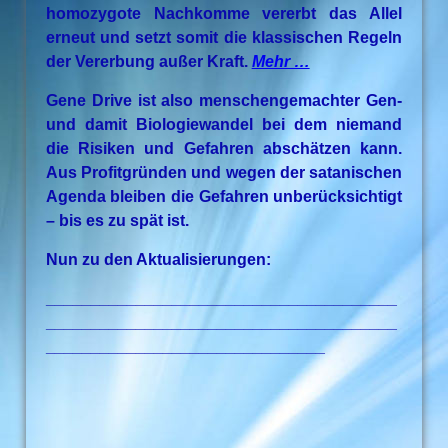
homozygote Nachkomme vererbt das Allel
erneut und setzt somit die klassischen Regeln
der Vererbung außer Kraft.
Mehr …
Gene Drive ist also menschengemachter Gen-
und damit Biologiewandel bei dem niemand
die Risiken und Gefahren abschätzen kann.
Aus Profitgründen und wegen der satanischen
Agenda bleiben die Gefahren unberücksichtigt
– bis es zu spät ist.
Nun zu den Aktualisierungen:
_______________________________________
_______________________________________
_______________________________