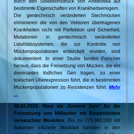
durch den Selektionsdruck von Antibiotika auf
bestimmte Eigenschaften von Krankheitserregern.
Die gentechnisch veränderten Stechmücken
eliminieren die von den Vektoren übertragenen
Krankheiten nicht mit Perfektion und Sicherheit.
Mutationen in gentechnisch veränderten
Letalitätssystemen, die zur Kontrolle von
Mückenpopulationen entwickelt wurden, sind
dokumentiert. In einer Studie fanden Forscher
heraus, dass die Freisetzung von Mücken, die ein
dominantes tödliches Gen tragen, zu einer
toxischen Überexpression führt, die in bestimmten
Mückenpopulationen zu Resistenzen führt.
Mehr
…
08.02.2024: Maui als ‚Ground Zero‘ für die
Freisetzung von Milliarden mit Biopestiziden
verseuchter Moskitos.
Bis zu 775.992.000 mit
Bakterien infizierte Moskitos könnten in den