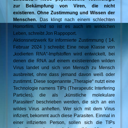
zur Bekämpfung von Viren, die nicht
existieren. Ohne Zustimmung und Wissen der
Menschen.
Das klingt nach einem schlechten
Horrorfilm. Und so ist es auch im wirklichen
Leben, schreibt Jon Rappoport.
Aktionsnetzwerk für informierte Zustimmung ( 14.
Februar 2024 ) schreibt: Eine neue Klasse von
„kodierten RNA“-Impfstoffen wird entwickelt, bei
denen die RNA auf einem existierenden wilden
Virus landet und sich von Mensch zu Mensch
ausbreitet, ohne dass jemand davon weiß oder
zustimmt. Diese sogenannte „Therapie“ nutzt eine
Technologie namens TIPs (Therapeutic Interfering
Particles), die als „künstliche molekulare
Parasiten“ beschrieben werden, die sich an ein
wildes Virus anheften. Wer sich mit dem Virus
infiziert, bekommt auch diese Parasiten. Einmal in
einer infizierten Person, sollen sich die TIPs