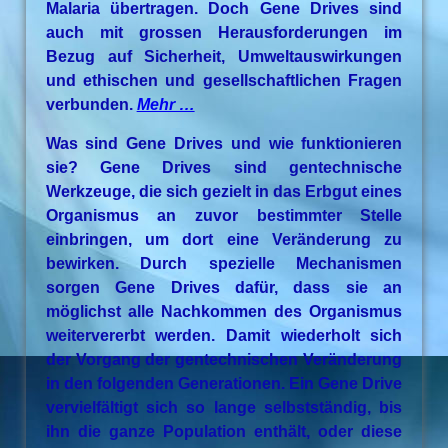
Malaria übertragen. Doch Gene Drives sind
auch mit grossen Herausforderungen im
Bezug auf Sicherheit, Umweltauswirkungen
und ethischen und gesellschaftlichen Fragen
verbunden.
Mehr …
Was sind Gene Drives und wie funktionieren
sie? Gene Drives sind gentechnische
Werkzeuge, die sich gezielt in das Erbgut eines
Organismus an zuvor bestimmter Stelle
einbringen, um dort eine Veränderung zu
bewirken. Durch spezielle Mechanismen
sorgen Gene Drives dafür, dass sie an
möglichst alle Nachkommen des Organismus
weitervererbt werden. Damit wiederholt sich
der Vorgang der gentechnischen Veränderung
in den folgenden Generationen. Ein Gene Drive
vervielfältigt sich so lange selbstständig, bis
ihn die ganze Population enthält, oder diese