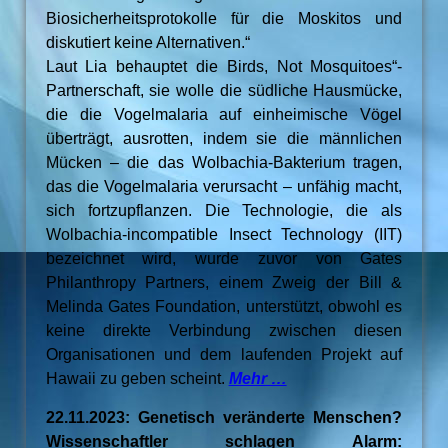
Biosicherheitsprotokolle für die Moskitos und
diskutiert keine Alternativen.“
Laut Lia behauptet die Birds, Not Mosquitoes“-
Partnerschaft, sie wolle die südliche Hausmücke,
die die Vogelmalaria auf einheimische Vögel
überträgt, ausrotten, indem sie die männlichen
Mücken – die das Wolbachia-Bakterium tragen,
das die Vogelmalaria verursacht – unfähig macht,
sich fortzupflanzen. Die Technologie, die als
Wolbachia-incompatible Insect Technology (IIT)
bezeichnet wird, wurde zuvor von Gates
Philanthropy Partners, einem Zweig der Bill &
Melinda Gates Foundation, unterstützt, obwohl es
keine direkte Verbindung zwischen diesen
Organisationen und dem laufenden Projekt auf
Hawaii zu geben scheint.
Mehr …
22.11.2023: Genetisch veränderte Menschen?
Wissenschaftler schlagen Alarm: