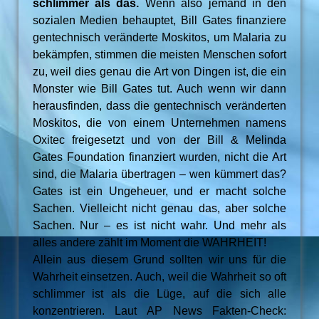
schlimmer als das.
Wenn also jemand in den
sozialen Medien behauptet, Bill Gates finanziere
gentechnisch veränderte Moskitos, um Malaria zu
bekämpfen, stimmen die meisten Menschen sofort
zu, weil dies genau die Art von Dingen ist, die ein
Monster wie Bill Gates tut. Auch wenn wir dann
herausfinden, dass die gentechnisch veränderten
Moskitos, die von einem Unternehmen namens
Oxitec freigesetzt und von der Bill & Melinda
Gates Foundation finanziert wurden, nicht die Art
sind, die Malaria übertragen – wen kümmert das?
Gates ist ein Ungeheuer, und er macht solche
Sachen. Vielleicht nicht genau das, aber solche
Sachen. Nur – es ist nicht wahr. Und mehr als
alles andere zählt im Moment die WAHRHEIT!
Allein aus diesem Grund sollten wir uns für die
Wahrheit einsetzen. Auch, weil die Wahrheit so oft
schlimmer ist als die Lüge, auf die sich alle
konzentrieren. Laut AP News Fakten-Check: