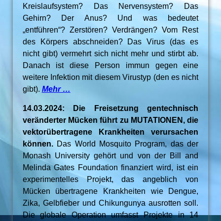
Kreislaufsystem? Das Nervensystem? Das
Gehirn? Der Anus? Und was bedeutet
„entführen“? Zerstören? Verdrängen? Vom Rest
des Körpers abschneiden? Das Virus (das es
nicht gibt) vermehrt sich nicht mehr und stirbt ab.
Danach ist diese Person immun gegen eine
weitere Infektion mit diesem Virustyp (den es nicht
gibt).
Mehr …
14.03.2024: Die Freisetzung gentechnisch
veränderter Mücken führt zu MUTATIONEN, die
vektorübertragene Krankheiten verursachen
können.
Das World Mosquito Program, das der
Monash University gehört und von der Bill and
Melinda Gates Foundation finanziert wird, ist ein
experimentelles Projekt, das angeblich von
Mücken übertragene Krankheiten wie Dengue,
Zika, Gelbfieber und Chikungunya ausrotten soll.
Die globale Operation umfasst Projekte in 14