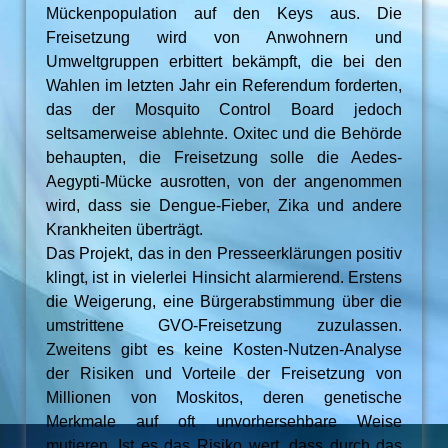
Mückenpopulation auf den Keys aus. Die
Freisetzung wird von Anwohnern und
Umweltgruppen erbittert bekämpft, die bei den
Wahlen im letzten Jahr ein Referendum forderten,
das der Mosquito Control Board jedoch
seltsamerweise ablehnte. Oxitec und die Behörde
behaupten, die Freisetzung solle die Aedes-
Aegypti-Mücke ausrotten, von der angenommen
wird, dass sie Dengue-Fieber, Zika und andere
Krankheiten überträgt.
Das Projekt, das in den Presseerklärungen positiv
klingt, ist in vielerlei Hinsicht alarmierend. Erstens
die Weigerung, eine Bürgerabstimmung über die
umstrittene GVO-Freisetzung zuzulassen.
Zweitens gibt es keine Kosten-Nutzen-Analyse
der Risiken und Vorteile der Freisetzung von
Millionen von Moskitos, deren genetische
Merkmale auf oft unvorhersehbare Weise
mutieren. Ist es das Risiko wert, dass durch das