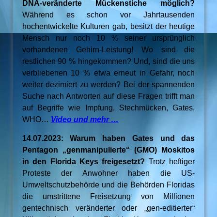
DNA-veränderte Mückenstiche möglich?
Während es schon vor Jahrtausenden
hochentwickelte Kulturen gab, besitzt der heutige
Mensch nur noch 10 % seiner ursprünglich
vorhandenen Gehirn-Leistung! Wo sind die
restlichen 90 % hingekommen? Und, sind die uns
verbliebenen 10 % etwa erneut in Gefahr, noch
weiter dezimiert zu werden? Bei der spannenden
Suche nach Antworten auf diese Fragen trifft man
auf Begriffe wie Impfung, Stechmücken, Gates,
WHO…
Video und mehr …
14.07.2023: Warum haben Gates und das
Pentagon „genmanipulierte“ (GMO) Moskitos
in den Florida Keys freigesetzt?
Trotz heftiger
Proteste der Anwohner haben die US-
Umweltschutzbehörde und die Behörden Floridas
die umstrittene Freisetzung von Millionen
gentechnisch veränderter oder „gen-editierter“