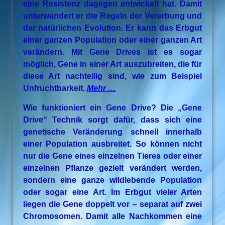
eine Resistenz dagegen entwickelt hat. Damit
unterwandert er die Regeln der Vererbung und
der natürlichen Evolution. Er kann das Erbgut
einer ganzen Population oder einer ganzen Art
verändern. Mit Gene Drives ist es sogar
möglich, Gene in einer Art auszubreiten, die für
diese Art nachteilig sind, wie zum Beispiel
Unfruchtbarkeit.
Mehr …
Wie funktioniert ein Gene Drive? Die „Gene
Drive“ Technik sorgt dafür, dass sich eine
genetische Veränderung schnell innerhalb
einer Population ausbreitet. So können nicht
nur die Gene eines einzelnen Tieres oder einer
einzelnen Pflanze gezielt verändert werden,
sondern eine ganze wildlebende Population
oder sogar eine Art. Im Erbgut vieler Arten
liegen die Gene doppelt vor – separat auf zwei
Chromosomen. Damit alle Nachkommen eine