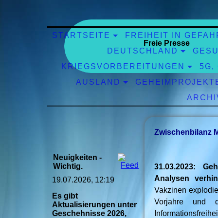
STARTSEITE
FREIHEIT IN GEFAH
Freie Presse
DEUTSCHLAND
GESU
KRIEGSVORBEREITUNGEN
5G,
AUSLAND
GEHEIMPROJEKT
ARCHI
Zwischenbilanz 
Neuigkeiten -
Wichtig.
31.03.2023: Gehe
Analysen verhin
19.07.2026, 12:19
Vakzinen explodie
Es gibt
Vorjahre und d
Aktualisierungen unter
Geschehnisse 2026,
Informationsfreih