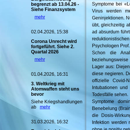
Symptome bei «Lo
begrenzt ab 13.04.26 -
Siehe Finanzsystem
Virus werden me
mehr
Geninjektionen. Nu
übt, gleichzeitig 
02.04.2026, 15:38
ad absurdum führt
reduktionistisch
Corona Unrecht wird
Psychologen Prof. 
fortgeführt. Siehe 2.
Quartal 2026
Schon die Anal
mehr
beziehungsweise 
Lager aus: Diejen
diese negieren. D
01.04.2026, 16:31
offizielle Covid
3. Weltkrieg mit
Intubationen und
Atomwaffen steht uns
bevor
Todesfälle sehen.
Symptome domini
Siehe Kriegshandlungen
ab
mehr
Benebelung (Brain
die Dosis-Wirkun
31.03.2026, 16:32
Infektion werden
ohne je positiv ge