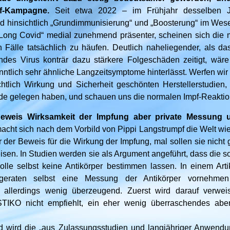
f-Kampagne.
Seit etwa 2022 – im Frühjahr desselben J
 hinsichtlich „Grundimmunisierung“ und „Boosterung“ im Wesen
Long Covid“ medial zunehmend präsenter, scheinen sich die m
n Fälle tatsächlich zu häufen. Deutlich naheliegender, als das
des Virus konträr dazu stärkere Folgeschäden zeitigt, wäre
nntlich sehr ähnliche Langzeitsymptome hinterlässt. Werfen wir
ichtlich Wirkung und Sicherheit geschönten Herstellerstudien,
de gelegen haben, und schauen uns die normalen Impf-Reakti
Beweis Wirksamkeit der Impfung aber private Messung
cht sich nach dem Vorbild von Pippi Langstrumpf die Welt wie s
er der Beweis für die Wirkung der Impfung, mal sollen sie nich
eisen. In Studien werden sie als Argument angeführt, dass die 
olle selbst keine Antikörper bestimmen lassen. In einem Arti
geraten selbst eine Messung der Antikörper vornehme
t allerdings wenig überzeugend. Zuerst wird darauf verwei
TIKO nicht empfiehlt, ein eher wenig überraschendes ab
nd wird die „aus Zulassungsstudien und langjähriger Anwend