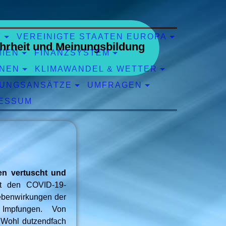
F
VEREINIGTE STAATEN EUROPA
hrheit und Meinungsbildung
MIEN
FINANZSYSTEM
ONEN
KLIMAWANDEL & WETTER
UNGSANSÄTZE
UMFRAGEN
ESSUM
den vertuscht und
t den COVID-19-
Nebenwirkungen der
 Impfungen. Von
: Wohl dutzendfach