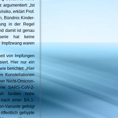
argumentiert: „Ist
isiko, erklärt Prof.
n, Bündnis Kinder-
tung in der Regel
nd damit ist genau
fserie hat keine
er Impfzwang waren
eit von Impfungen
iert. Hier nur ein
ie berichtet: „Hier
n Konstellationen
iner Nicht-Omicron-
edene SARS-CoV-2-
Wir fanden hohe
n nach einer BA.1-
on-Variante gefolgt
öffentlich gehypte