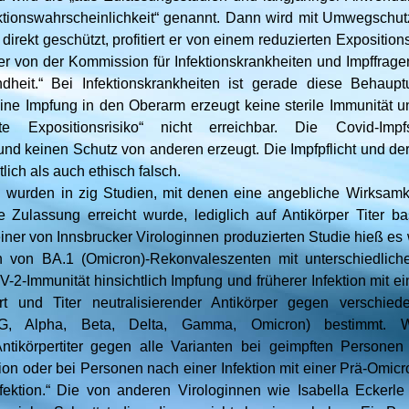
ektionswahrscheinlichkeit“ genannt. Dann wird mit Umwegschutz 
direkt geschützt, profitiert er von einem reduzierten Expositionsr
ger von der Kommission für Infektionskrankheiten und Impffrage
heit.“ Bei Infektionskrankheiten ist gerade diese Behaup
Eine Impfung in den Oberarm erzeugt keine sterile Immunität u
rte Expositionsrisiko“ nicht erreichbar. Die Covid-Imp
nd keinen Schutz von anderen erzeugt. Die Impfpflicht und d
lich als auch ethisch falsch.
wurden in zig Studien, mit denen eine angebliche Wirksamk
 Zulassung erreicht wurde, lediglich auf Antikörper Titer bas
einer von Innsbrucker Virologinnen produzierten Studie hieß es w
 von BA.1 (Omicron)-Rekonvaleszenten mit unterschiedliche
2-Immunität hinsichtlich Impfung und früherer Infektion mit e
ert und Titer neutralisierender Antikörper gegen verschi
4G, Alpha, Beta, Delta, Gamma, Omicron) bestimmt. 
Antikörpertiter gegen alle Varianten bei geimpften Persone
on oder bei Personen nach einer Infektion mit einer Prä-Omicr
fektion.“ Die von anderen Virologinnen wie Isabella Eckerle 