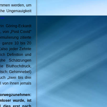
rnommen werden, um
iche Ungenauigkeit
 …
rin Göring-Eckardt
k, von „Post Covid“
mulierung zitierte
s ganze 10 bis 20
also jeder Zehnte
ich Definition und
hohe Schätzungen
ie Bluthochdruck,
utsch: Gehirnnebel)
ch „zwei bis drei
il von ihnen jemals
 vorwegzunehmen:
loser wurde, ist
 dies erst nach