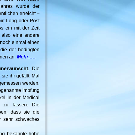
ahres wurde der
tlichen erreicht –
it Long oder Post
s ein mit der Zeit
 also eine andere
 noch einmal einen
 die der bedingten
onen an.
Mehr ….
 unerwünscht.
Die
ie ihr gefällt. Mal
t gemessen werden,
sogenannte Impfung
kel in der Medical
n zu lassen. Die
sen, dass sie die
er sehr schwaches
ung bekannte hohe