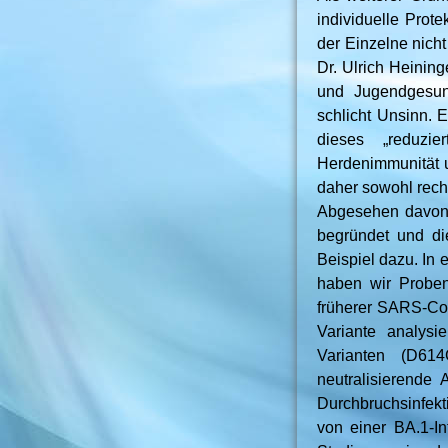
individuelle Prot
der Einzelne nicht 
Dr. Ulrich Heinin
und Jugendgesund
schlicht Unsinn. 
dieses „reduzie
Herdenimmunität u
daher sowohl recht
Abgesehen davon 
begründet und die
Beispiel dazu. In 
haben wir Proben
früherer SARS-CoV-
Variante analysi
Varianten (D61
neutralisierende 
Durchbruchsinfekti
von einer BA.1-In