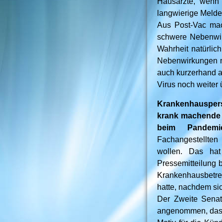
Hausärzte, wenn 
langwierige Melde
Aus Post-Vac mac
schwere Nebenwir
Wahrheit natürlic
Nebenwirkungen nu
auch kurzerhand a
Virus noch weiter 
Krankenhauspers
krank machende 
beim Pandemie
Fachangestellten
wollen. Das hat
Pressemitteilung 
Krankenhausbetreib
hatte, nachdem sic
Der Zweite Senat 
angenommen, dass