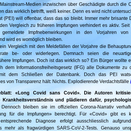
r Mainstream-Medien inzwischen über Geschädigte durch die 
 das wirklich betrifft, weiß keiner. Denn es wird nicht untersu
tut (PEI) will offenbar, dass das so bleibt. Immer mehr brisante 
den Vergleich zu früheren Impfungen verhindert es aktiv. Seit 
 gemeldete Impfnebenwirkungen in den Vorjahren von 
d wird es womöglich bleiben.
ein Vergleich mit den Meldefällen der Vorjahre die Behauptun
ate be- oder widerlegen. Demnach seien die neuartig
frühere Impfungen. Doch ist das wirklich so? Ein Bürger wollte
ch dem Informationsfreiheitsgesetz (IFG) alle Dokumente zu
it dem Schließen der Datenbank. Doch das PEI wats
 es von Transparenz hält: Nichts. Explodierende Verdachtsfälle
blatt: «Long Covid sans Covid». Die Autoren kritisi
e Krankheitsverständnis und plädieren dafür, psycholog
Dennoch bleiben sie im offiziellen Corona-Narrativ verhaft
ung für die Impfungen» berechtigt. Für «Covid» gibt es k
ntsprechende Diagnose erfolgt ausschliesslich aufgrund
s mehr als fragwürdigen SARS-CoV-2-Tests. Genauso unsp