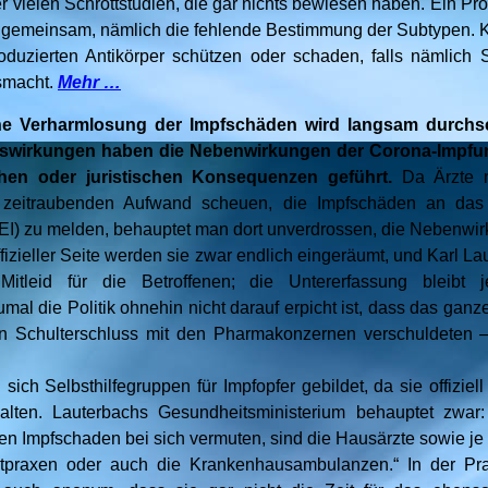
r vielen Schrottstudien, die gar nichts bewiesen haben. Ein P
n gemeinsam, nämlich die fehlende Bestimmung der Subtypen. 
oduzierten Antikörper schützen oder schaden, falls nämlich
smacht.
Mehr …
he Verharmlosung der Impfschäden wird langsam durchsch
swirkungen haben die Nebenwirkungen der Corona-Impf
chen oder juristischen Konsequenzen geführt.
Da Ärzte n
 zeitraubenden Aufwand scheuen, die Impfschäden an das 
(PEI) zu melden, behauptet man dort unverdrossen, die Nebenwi
fizieller Seite werden sie zwar endlich eingeräumt, und Karl L
 Mitleid für die Betroffenen; die Untererfassung bleibt
mal die Politik ohnehin nicht darauf erpicht ist, dass das gan
en Schulterschluss mit den Pharmakonzernen verschuldeten 
 sich Selbsthilfegruppen für Impfopfer gebildet, da sie offizie
alten. Lauterbachs Gesundheitsministerium behauptet zwar: 
inen Impfschaden bei sich vermuten, sind die Hausärzte sowie j
tpraxen oder auch die Krankenhausambulanzen.“ In der Prax