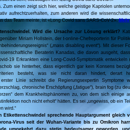
n. Zum einen zeigt sich hier, welche geistige Kapriolen unte
rrativ aufrechtzuerhalten, zum anderen wird die wissenschaftl
was das Team meinte, ist «Long Covid sans SARS-CoV-2».
Mehr
ttenschwindel. Wird die Ursache zur Lösung erklärt?
Kat
enüber Miriam Hollstein, der t-online-Chefreporterin für Politi
behinderungsereignis“ („mass disabling event“). Mit dieser For
wissenschaftliche Beraterin Kanadas, die davon ausgeht, das
ovid-19 Erkrankten eine Long-Covid-Symptomatik entwickeln (
schob sie hinterher, dass eigentlich gar kein Konsens bezügl
Kriterien besteht, was sie nicht daran hindert, derart 
erster Linie schreibt die Regierungsexpertin Symptome w
zschlag, chronische Erschöpfung („fatigue“), brain fog (zu de
rzen“ dem Krankheitsphänomen zu, von dem sich einige au
tinfektion noch nicht erholt“ hätten. Es sei „ungewiss, ob ein Te
n wird.“
n Etikettenschwindel sprechende Hauptargument gleich
ona-Virus seit der Wuhan-Variante bis zu Omikron harm
ade umgekehrt dazu stetig bedeutsamer geworden, und