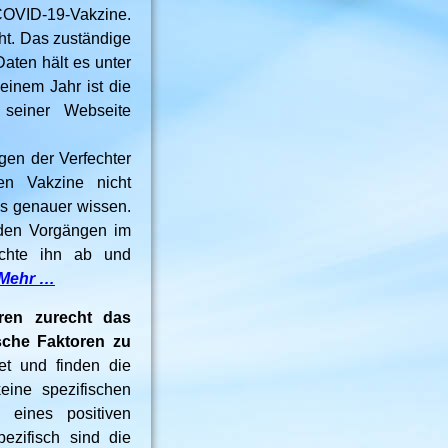
COVID-19-Vakzine.
cht. Das zuständige
Daten hält es unter
einem Jahr ist die
seiner Webseite
gen der Verfechter
en Vakzine nicht
 es genauer wissen.
 den Vorgängen im
chte ihn ab und
Mehr …
eren zurecht das
ische Faktoren zu
et und finden die
eine spezifischen
 eines positiven
ezifisch sind die