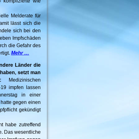
 komplizierte wie
lle Melderate für
it lässt sich die
ndele sich bei den
 geben Impfschäden
rch die Gefahr des
tigt.
Mehr …
ndere Länder die
haben, setzt man
:
Medizinischen
-19 impfen lassen
nerstag in einer
 hatte gegen einen
pfpflicht gekündigt
ht habe zutreffend
. Das wesentliche