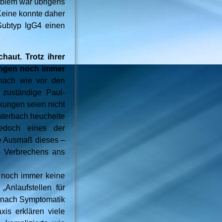
roblem war übrigens
Keine konnte daher
 Subtyp IgG4 einen
aut. Trotz ihrer
ungen noch immer
ach wie vor den
zuständige Paul-
rkungen seien nicht
auterbach heuchelte
 jedoch eines der
ze Ausmaß dieses –
– Verbrechens ans
ll noch immer keine
„Anlaufstellen für
e nach Symptomatik
is erklären viele