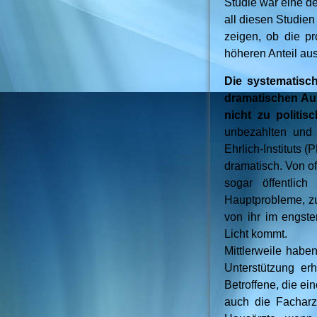
Studie war eine de
all diesen Studie
zeigen, ob die pr
höheren Anteil au
Die systematisc
dramatischen Au
nicht zu politis
unbezahlten und
Ehrlich-Instituts 
dramatisch. Von of
sogar öffentlich
Hauptprobleme, zu
von ihr im engst
Licht kommt.
Mittlerweile haben
Unterstützung erh
Betroffene, die e
auch die Facharz