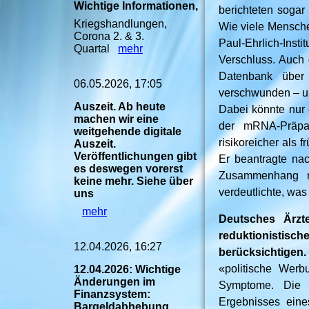
Wichtige Informationen,
berichteten soga
Kriegshandlungen,
Wie viele Menschen
Corona 2. & 3.
Paul-Ehrlich-Insti
Quartal
mehr
Verschluss. Auch 
Datenbank über
06.05.2026, 17:05
verschwunden – un
Auszeit. Ab heute
Dabei könnte nur 
machen wir eine
der mRNA-Präpar
weitgehende digitale
risikoreicher als 
Auszeit.
Veröffentlichungen gibt
Er beantragte na
es deswegen vorerst
Zusammenhang m
keine mehr. Siehe über
verdeutlichte, was
uns
mehr
Deutsches Ärzte
reduktionistisch
12.04.2026, 16:27
berücksichtigen.
«politische Werb
12.04.2026: Wichtige
Änderungen im
Symptome. Die e
Finanzsystem:
Ergebnisses eine
Bargeldabhebung