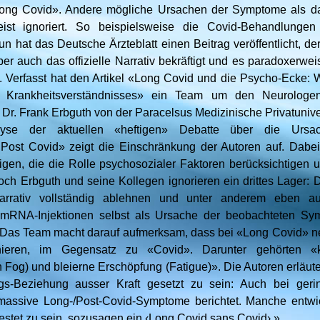
ng Covid». Andere mögliche Ursachen der Symptome als d
ist ignoriert. So beispielsweise die Covid-Behandlung
n hat das Deutsche Ärzteblatt einen Beitrag veröffentlicht, der
aber auch das offizielle Narrativ bekräftigt und es paradoxerwei
. Verfasst hat den Artikel «Long Covid und die Psycho-Ecke: 
en Krankheitsverständnisses» ein Team um den Neurologe
Dr. Frank Erbguth von der Paracelsus Medizinische Privatuniver
yse der aktuellen «heftigen» Debatte über die Urs
Post Covid» zeigt die Einschränkung der Autoren auf. Dabe
igen, die die Rolle psychosozialer Faktoren berücksichtigen u
och Erbguth und seine Kollegen ignorieren ein drittes Lager: D
-Narrativ vollständig ablehnen und unter anderem eben 
 mRNA-Injektionen selbst als Ursache der beobachteten Sy
 Das Team macht darauf aufmerksam, dass bei «Long Covid» n
eren, im Gegensatz zu «Covid». Darunter gehörten «kog
 Fog) und bleierne Erschöpfung (Fatigue)». Die Autoren erläute
gs-Beziehung ausser Kraft gesetzt zu sein: Auch bei ger
 massive Long-/Post-Covid-Symptome berichtet. Manche entwi
testet zu sein, sozusagen ein ‹Long Covid sans Covid›.»