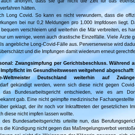
auch anonym, dass sie gar nicht die Zeit für das ebenso
verfahren hätten.
h Long Covid. So kann es nicht verwundern, dass die offizie
kungen bei nur 0,2 Meldungen pro 1.000 Impfdosen liegt. Dam
h bequem verschleiern und weiterhin die Mär verbreiten, es ha
r um wenige, wenn auch drastische Einzelfälle. Viele Ärzte
ls angebliche Long-Covid-Fälle aus. Perverserweise wird dadu
überschätzt und die Impfungen damit wiederum erneut gerechtfer
onal: Zwangsimpfung per Gerichtsbeschluss. Während a
Impfpflicht im Gesundheitswesen weitgehend abgeschafft 
-Weltmeister Deutschland weiterhin auf Zwänge
 darf gekündigt werden, wenn sich diese nicht gegen Covid
 das Bundesarbeitsgericht entschieden, wie es am Don
bekannt gab. Eine nicht geimpfte medizinische Fachangestellte
er geklagt, der ihr noch vor Inkrafttreten der gesetzlichen Im
h diese nicht impfen lassen wollte.
des Bundesarbeitsgerichts urteilte nun, das Berufungsgeric
 die Kündigung nicht gegen das Maßregelungsverbot verstoße