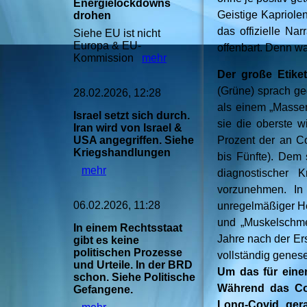
Energielockdowns
Geistige Kapriole
drohen
das offizielle Na
Siehe EU ist nicht
Europa & EU-
offenbart. Denn 
Kommission
mehr
Der große Etike
(Grüne) sprach geg
28.02.2026, 12:28
als einem „Massen
Israel setzt sich durch.
sie die oberste 
Iran wird von Israel &
USA angegriffen. Siehe
Prozent der an C
Kriegshandlungen
bis Fünfte). Dem 
mehr
diagnostischer 
vorzunehmen. In 
06.02.2026, 11:28
unregelmäßiger Her
und „Muskelschme
In einem Rechtsstaat
Jahre nach der Ers
gibt es keine
politischen Prozesse
vollständig genese
und Urteile. In der BRD
Um das für eine
schon. Siehe Politische
Während das Cor
Gefangene.
Long-Covid ger