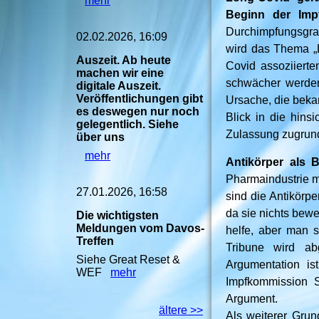
mehr
Beginn der Imp
Durchimpfungsgrad
02.02.2026, 16:09
wird das Thema „
Auszeit. Ab heute
Covid assoziierte
machen wir eine
schwächer werden
digitale Auszeit.
Veröffentlichungen gibt
Ursache, die beka
es deswegen nur noch
Blick in die hins
gelegentlich. Siehe
Zulassung zugrun
über uns
mehr
Antikörper als 
Pharmaindustrie ma
27.01.2026, 16:58
sind die Antikörp
da sie nichts bew
Die wichtigsten
Meldungen vom Davos-
helfe, aber man s
Treffen
Tribune wird ab
Siehe Great Reset &
Argumentation is
WEF
mehr
Impfkommission S
Argument.
ältere >>
Als weiterer Gru