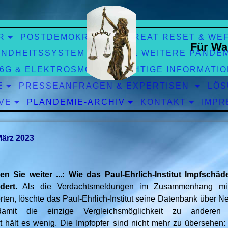
R
POSTDEMOKRATIE
GREAT RESET & WE
Für Wa
NDHEITSSYSTEM
CORO & WEITERE PANDE
 6G & ELEKTROSMOG
WICHTIGE INFORMATI
E
PRESSEANFRAGEN & EXPERTISEN
LÖS
VE
PLANDEMIE-ARCHIV
KONTAKT
IMPR
März 2023
n Sie weiter ...: Wie das Paul-Ehrlich-Institut Impfschä
dert.
Als die Verdachtsmeldungen im Zusammenhang mi
rten, löschte das Paul-Ehrlich-Institut seine Datenbank über 
amit die einzige Vergleichsmöglichkeit zu anderen
eit hält es wenig. Die Impfopfer sind nicht mehr zu übersehen