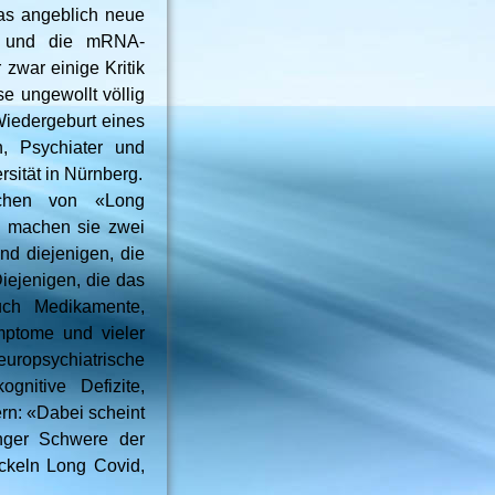
as angeblich neue
en und die mRNA-
 zwar einige Kritik
se ungewollt völlig
Wiedergeburt eines
n, Psychiater und
sität in Nürnberg.
achen von «Long
i machen sie zwei
nd diejenigen, die
iejenigen, die das
auch Medikamente,
mptome und vieler
europsychiatrische
nitive Defizite,
rn: «Dabei scheint
inger Schwere der
ckeln Long Covid,