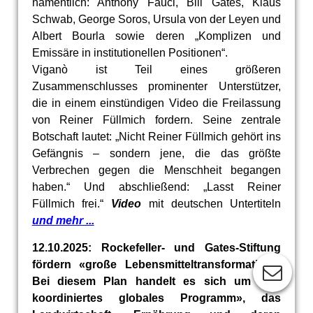
namentlich: Anthony Fauci, Bill Gates, Klaus
Schwab, George Soros, Ursula von der Leyen und
Albert Bourla sowie deren „Komplizen und
Emissäre in institutionellen Positionen“.
Viganò ist Teil eines größeren
Zusammenschlusses prominenter Unterstützer,
die in einem einstündigen Video die Freilassung
von Reiner Füllmich fordern. Seine zentrale
Botschaft lautet: „Nicht Reiner Füllmich gehört ins
Gefängnis – sondern jene, die das größte
Verbrechen gegen die Menschheit begangen
haben.“ Und abschließend: „Lasst Reiner
Füllmich frei.“
Video
mit deutschen Untertiteln
und mehr ...
12.10.2025: Rockefeller- und Gates-Stiftung
fördern «große Lebensmitteltransformation».
Bei diesem Plan handelt es sich um «ein
koordiniertes globales Programm», das