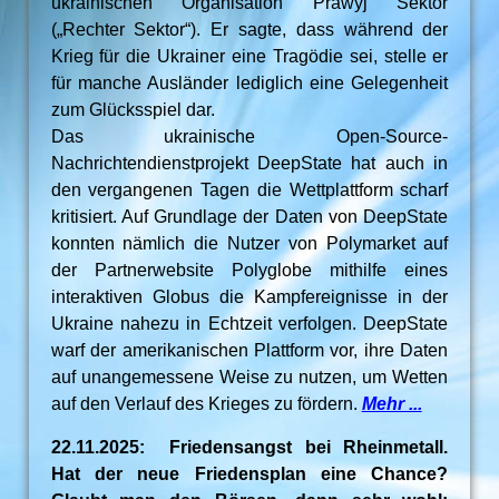
ukrainischen Organisation Prawyj Sektor
(„Rechter Sektor“). Er sagte, dass während der
Krieg für die Ukrainer eine Tragödie sei, stelle er
für manche Ausländer lediglich eine Gelegenheit
zum Glücksspiel dar.
Das ukrainische Open-Source-
Nachrichtendienstprojekt DeepState hat auch in
den vergangenen Tagen die Wettplattform scharf
kritisiert. Auf Grundlage der Daten von DeepState
konnten nämlich die Nutzer von Polymarket auf
der Partnerwebsite Polyglobe mithilfe eines
interaktiven Globus die Kampfereignisse in der
Ukraine nahezu in Echtzeit verfolgen. DeepState
warf der amerikanischen Plattform vor, ihre Daten
auf unangemessene Weise zu nutzen, um Wetten
auf den Verlauf des Krieges zu fördern.
Mehr ...
22.11.2025: Friedensangst bei Rheinmetall.
Hat der neue Friedensplan eine Chance?