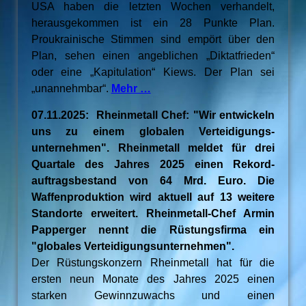
USA haben die letzten Wochen verhandelt,
herausgekommen ist ein 28 Punkte Plan.
Proukrainische Stimmen sind empört über den
Plan, sehen einen angeblichen „Diktatfrieden“
oder eine „Kapitulation“ Kiews. Der Plan sei
„unannehmbar“.
Mehr …
07.11.2025: Rheinmetall Chef: "Wir entwickeln
uns zu einem globalen Verteidigungs-
unternehmen". Rheinmetall meldet für drei
Quartale des Jahres 2025 einen Rekord-
auftragsbestand von 64 Mrd. Euro. Die
Waffenproduktion wird aktuell auf 13 weitere
Standorte erweitert. Rheinmetall-Chef Armin
Papperger nennt die Rüstungsfirma ein
"globales Verteidigungsunternehmen".
Der Rüstungskonzern Rheinmetall hat für die
ersten neun Monate des Jahres 2025 einen
starken Gewinnzuwachs und einen