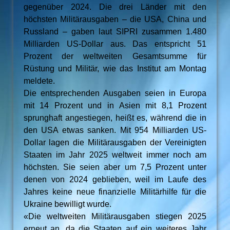
gegenüber 2024. Die drei Länder mit den
höchsten Militärausgaben – die USA, China und
Russland – gaben laut SIPRI zusammen 1.480
Milliarden US-Dollar aus. Das entspricht 51
Prozent der weltweiten Gesamtsumme für
Rüstung und Militär, wie das Institut am Montag
meldete.
Die entsprechenden Ausgaben seien in Europa
mit 14 Prozent und in Asien mit 8,1 Prozent
sprunghaft angestiegen, heißt es, während die in
den USA etwas sanken. Mit 954 Milliarden US-
Dollar lagen die Militärausgaben der Vereinigten
Staaten im Jahr 2025 weltweit immer noch am
höchsten. Sie seien aber um 7,5 Prozent unter
denen von 2024 geblieben, weil im Laufe des
Jahres keine neue finanzielle Militärhilfe für die
Ukraine bewilligt wurde.
«Die weltweiten Militärausgaben stiegen 2025
erneut an, da die Staaten auf ein weiteres Jahr