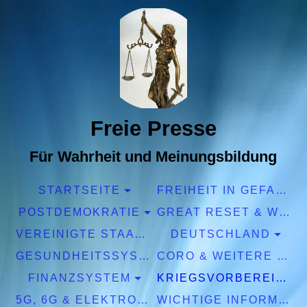
Freie Presse
Für Wahrheit und Meinungsbildung
STARTSEITE
FREIHEIT IN GEFAHR
POSTDEMOKRATIE
GREAT RESET & WEF
VEREINIGTE STAATEN EUROPA
DEUTSCHLAND
GESUNDHEITSSYSTEM
CORO & WEITERE PANDEMIEN
FINANZSYSTEM
KRIEGSVORBEREITUNGEN
5G, 6G & ELEKTROSMOG
WICHTIGE INFORMATIONEN