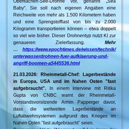
Oberflächen-See-Drohne vor, genannt „Sea
Baby“. Sie soll nach eigenen Angaben eine
Reichweite von mehr als 1.500 Kilometern haben
und eine Sprengstofflast von bis zu 2.000
Kilogramm transportieren können – etwa doppelt
so viel wie bisher. Dieser Drohnentyp nutzt KI zur
genaueren Zielerfassung.
Mehr
…
https://www.epochtimes.de/wissen/technik/
unterwasserdrohnen-fuer-aufklaerung-und-
angriff-boomen-a5445536.html
21.03.2026: Rheinmetall-Chef: Lagerbestände
in Europa, USA und im Nahen Osten "fast
aufgebraucht".
In einem Interview mit Ritika
Gupta von CNBC warnt der Rheinmetall-
Vorstandsvorsitzende Armin Papperger davor,
dass die weltweiten Lagerbestände an
Luftabwehrsystemen aufgrund des Krieges im
Nahen Osten "fast aufgebraucht" seien.