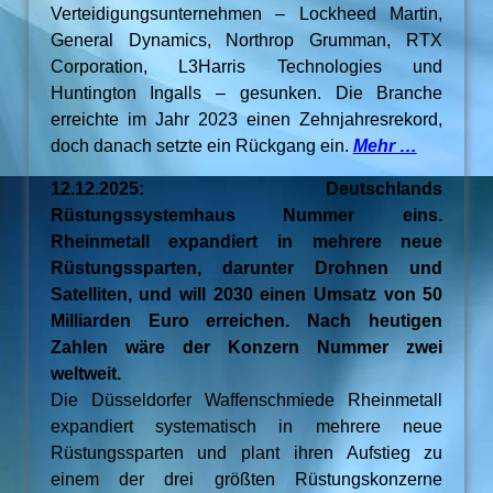
Verteidigungsunternehmen – Lockheed Martin,
General Dynamics, Northrop Grumman, RTX
Corporation, L3Harris Technologies und
Huntington Ingalls – gesunken. Die Branche
erreichte im Jahr 2023 einen Zehnjahresrekord,
doch danach setzte ein Rückgang ein.
Mehr …
12.12.2025: Deutschlands
Rüstungssystemhaus Nummer eins.
Rheinmetall expandiert in mehrere neue
Rüstungssparten, darunter Drohnen und
Satelliten, und will 2030 einen Umsatz von 50
Milliarden Euro erreichen. Nach heutigen
Zahlen wäre der Konzern Nummer zwei
weltweit.
Die Düsseldorfer Waffenschmiede Rheinmetall
expandiert systematisch in mehrere neue
Rüstungssparten und plant ihren Aufstieg zu
einem der drei größten Rüstungskonzerne