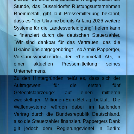
Stunde, das Düsseldorfer Rüstungsunternehmen
Rheinmetall, gibt laut Pressemitteilung bekannt,
dass es "der Ukraine bereits Anfang 2026 weitere
Systeme für die Landesverteidigung" liefern kann
– finanziert durch die deutschen Steuerzahler.
"Wir sind dankbar für das Vertrauen, das die
Ukraine uns entgegenbringt", so Armin Papperger,
Vorstandsvorsitzender der Rheinmetall AG, in
einer aktuellen Pressemitteilung seines
Unternehmens.
Zu den Hintergründen heißt es, dass sich der
Auftrags­wert "für die ersten fünf
Gefechtsfahrzeuge" auf einen mittleren
zweistelligen Millionen-Euro-Betrag beläuft. Die
Waffensysteme würden dabei im laufenden
Vertrag durch die Bundesrepublik Deutschland,
also die Steuerzahler finanziert. Pappergers Dank
gilt jedoch dem Regierungsviertel in Berlin: