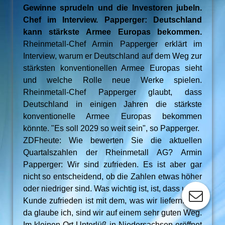
Gewinne sprudeln und die Investoren jubeln.
Chef im Interview. Papperger: Deutschland
kann stärkste Armee Europas bekommen.
Rheinmetall-Chef Armin Papperger erklärt im
Interview, warum er Deutschland auf dem Weg zur
stärksten konventionellen Armee Europas sieht
und welche Rolle neue Werke spielen.
Rheinmetall-Chef Papperger glaubt, dass
Deutschland in einigen Jahren die stärkste
konventionelle Armee Europas bekommen
könnte. "Es soll 2029 so weit sein", so Papperger.
ZDFheute: Wie bewerten Sie die aktuellen
Quartalszahlen der Rheinmetall AG? Armin
Papperger: Wir sind zufrieden. Es ist aber gar
nicht so entscheidend, ob die Zahlen etwas höher
oder niedriger sind. Was wichtig ist, ist, dass unser
Kunde zufrieden ist mit dem, was wir liefern. Und
da glaube ich, sind wir auf einem sehr guten Weg.
Im kleinen Ort Unterlüß in Niedersachsen eröffnet