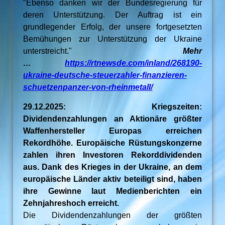
"Ebenso danken wir der Bundesregierung für
deren Unterstützung. Der Auftrag ist ein
grundlegender Erfolg, der unsere fortgesetzten
Bemühungen zur Unterstützung der Ukraine
unterstreicht."
Mehr
…
https://rtnewsde.com/inland/268190-
ukraine-deutsche-steuerzahler-finanzieren-
schuetzenpanzer-von-rheinmetall/
29.12.2025: Kriegszeiten:
Dividendenzahlungen an Aktionäre größter
Waffenhersteller Europas erreichen
Rekordhöhe. Europäische Rüstungskonzerne
zahlen ihren Investoren Rekorddividenden
aus. Dank des Krieges in der Ukraine, an dem
europäische Länder aktiv beteiligt sind, haben
ihre Gewinne laut Medienberichten ein
Zehnjahreshoch erreicht.
Die Dividendenzahlungen der größten