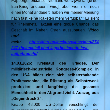
Papperger erklärte: "Niemand weiß [wie lange der
Iran-Krieg andauern wird], aber wenn er noch
einen Monat andauert, haben wir meiner Meinung
nach fast keine Raketen mehr verfügbar." Er sieht
für Rheinmetall aktuell eine große Chance, das
Geschäft im Nahen Osten auszubauen.
Video
und
mehr…
https://dert.online/kurzclips/video/274
247-rheinmetall-chef-lagerbestaende-fast-
aufgebraucht/
14.03.2026: Kreislauf des Krieges. Der
militärisch-industrielle Kongress-Komplex in
den USA bildet eine sich selbsterhaltende
Profitmaschine, die Rüstung als Selbstzweck
produziert und langfristig die gesamte
Menschheit in den Abgrund zieht. Auszug aus
„Gegendruck 2“.
Knapp 48.000 US-Dollar verschlingt der