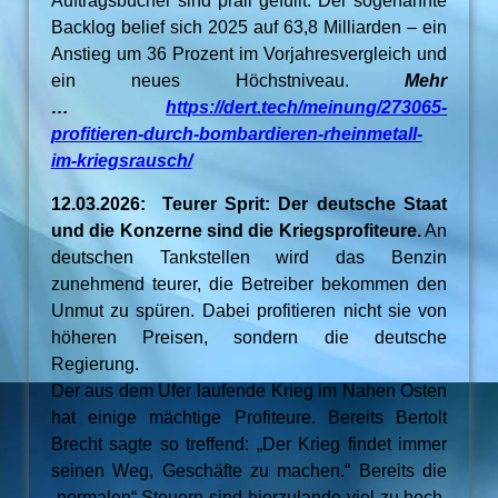
Auftragsbücher sind prall gefüllt: Der sogenannte
Backlog belief sich 2025 auf 63,8 Milliarden – ein
Anstieg um 36 Prozent im Vorjahresvergleich und
ein neues Höchstniveau.
Mehr
…
https://dert.tech/meinung/273065-
profitieren-durch-bombardieren-rheinmetall-
im-kriegsrausch/
12.03.2026: Teurer Sprit: Der deutsche Staat
und die Konzerne sind die Kriegsprofiteure.
An
deutschen Tankstellen wird das Benzin
zunehmend teurer, die Betreiber bekommen den
Unmut zu spüren. Dabei profitieren nicht sie von
höheren Preisen, sondern die deutsche
Regierung.
Der aus dem Ufer laufende Krieg im Nahen Osten
hat einige mächtige Profiteure. Bereits Bertolt
Brecht sagte so treffend: „Der Krieg findet immer
seinen Weg, Geschäfte zu machen.“ Bereits die
„normalen“ Steuern sind hierzulande viel zu hoch,