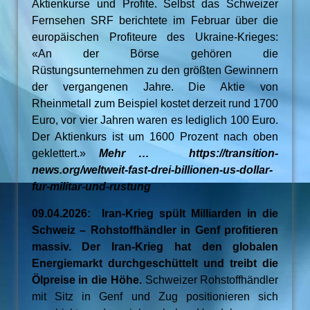
Aktienkurse und Profite. Selbst das Schweizer
Fernsehen SRF berichtete im Februar über die
europäischen Profiteure des Ukraine-Krieges:
«An der Börse gehören die
Rüstungsunternehmen zu den größten Gewinnern
der vergangenen Jahre. Die Aktie von
Rheinmetall zum Beispiel kostet derzeit rund 1700
Euro, vor vier Jahren waren es lediglich 100 Euro.
Der Aktienkurs ist um 1600 Prozent nach oben
geklettert.»
Mehr … https://transition-
news.org/weltweit-fast-drei-billionen-us-dollar-
fur-militar-und-rustung
09.04.2026: Iran-Krieg spült Milliarden in die
Schweiz – Rohstoffhändler in Genf profitieren
massiv. Der Iran-Krieg hat den globalen
Energiemarkt durchgeschüttelt und treibt die
Ölpreise in die Höhe.
Schweizer Rohstoffhändler
mit Sitz in Genf und Zug positionieren sich