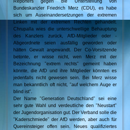
Reporters gegen die Unterstellung von
Bundeskanzler Friedrich Merz (CDU), es habe
sich um Auseinandersetzungen der extremen
Linken mit der extremen Rechten gehandelt.
Chrupalla wies die unterschwellige Behauptung
des Kanzlers zurück, AfD-Mitglieder oder -
Abgeordnete seien ausfällig geworden oder
hätten Gewalt angewandt. Der Co-Vorsitzende
betonte, er wisse nicht, wen Merz mit der
Bezeichnung "extrem rechts" gemeint haben
könnte, die AfD und ihre Mitglieder könnten es
jedenfalls nicht gewesen sein. Bei Merz wisse
man bekanntlich oft nicht, "auf welchem Auge er
blind ist".
Der Name "Generation Deutschland" sei eine
sehr gute Wahl und verdeutliche den "Neustart"
der Jugendorganisation gut. Der Verband solle die
"Kaderschmiede" der AfD werden, aber auch für
Quereinsteiger offen sein. Neues qualifiziertes