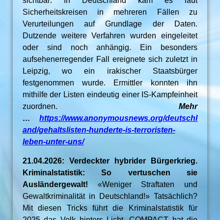
sichtbar: In Deutschland kam es laut
Sicherheitskreisen in mehreren Fällen zu
Verurteilungen auf Grundlage der Daten.
Dutzende weitere Verfahren wurden eingeleitet
oder sind noch anhängig. Ein besonders
aufsehenerregender Fall ereignete sich zuletzt in
Leipzig, wo ein irakischer Staatsbürger
festgenommen wurde. Ermittler konnten ihn
mithilfe der Listen eindeutig einer IS-Kampfeinheit
zuordnen.
Mehr
…
https://www.anonymousnews.org/deutschl
and/gehaltslisten-hunderte-is-terroristen-
leben-unter-uns/
21.04.2026: Verdeckter hybrider Bürgerkrieg.
Kriminalstatistik: So vertuschen sie
Ausländergewalt!
«Weniger Straftaten und
Gewaltkriminalität in Deutschland!» Tatsächlich?
Mit diesen Tricks führt die Kriminalstatistik für
2025 das Volk hinters Licht. COMPACT hat die