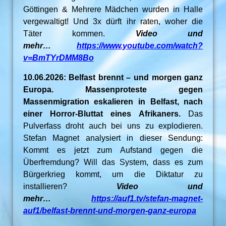
Göttingen & Mehrere Mädchen wurden in Halle
vergewaltigt! Und 3x dürft ihr raten, woher die
Täter kommen.
Video und
mehr…
https://www.youtube.com/watch?
v=BmTYrDMM8Bo
10.06.2026: Belfast brennt – und morgen ganz
Europa. Massenproteste gegen
Massenmigration eskalieren in Belfast, nach
einer Horror-Bluttat eines Afrikaners.
Das
Pulverfass droht auch bei uns zu explodieren.
Stefan Magnet analysiert in dieser Sendung:
Kommt es jetzt zum Aufstand gegen die
Überfremdung? Will das System, dass es zum
Bürgerkrieg kommt, um die Diktatur zu
installieren?
Video und
mehr…
https://auf1.tv/stefan-magnet-
auf1/belfast-brennt-und-morgen-ganz-europa