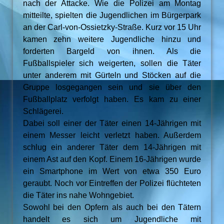
nach der Attacke. Wie die Polizei am Montag
mitteilte, spielten die Jugendlichen im Bürgerpark
an der Carl-von-Ossietzky-Straße. Kurz vor 15 Uhr
kamen zehn weitere Jugendliche hinzu und
forderten Bargeld von ihnen. Als die
Fußballspieler sich weigerten, sollen die Täter
unter anderem mit Gürteln und Stöcken auf die
Gruppe losgegangen sein und sie über den
Fußballplatz verfolgt haben. Es kam zu einer
Schlägerei.
Dabei soll einer der Täter einen 14-Jährigen mit
einem Messer leicht verletzt haben. Außerdem
schlug ein anderer Täter dem 14-Jährigen mit
einem Ast auf den Kopf. Einem 16-Jährigen wurde
ein Smartphone im Wert von etwa 350 Euro
geraubt. Noch vor Eintreffen der Polizei flüchteten
die Täter ins nahe Wohngebiet.
Sowohl bei den Opfern als auch bei den Tätern
handelt es sich um Jugendliche mit