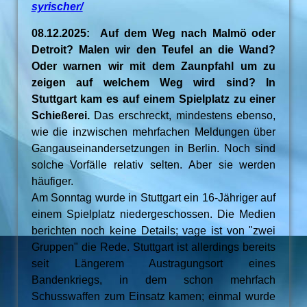
syrischer/
08.12.2025: Auf dem Weg nach Malmö oder
Detroit? Malen wir den Teufel an die Wand?
Oder warnen wir mit dem Zaunpfahl um zu
zeigen auf welchem Weg wird sind? In
Stuttgart kam es auf einem Spielplatz zu einer
Schießerei.
Das erschreckt, mindestens ebenso,
wie die inzwischen mehrfachen Meldungen über
Gangauseinandersetzungen in Berlin. Noch sind
solche Vorfälle relativ selten. Aber sie werden
häufiger.
Am Sonntag wurde in Stuttgart ein 16-Jähriger auf
einem Spielplatz niedergeschossen. Die Medien
berichten noch keine Details; vage ist von "zwei
Gruppen" die Rede. Stuttgart ist allerdings bereits
seit Längerem Austragungsort eines
Bandenkriegs, in dem schon mehrfach
Schusswaffen zum Einsatz kamen; einmal wurde