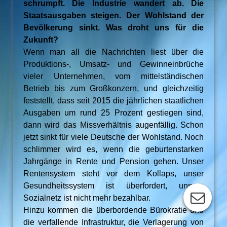
schrumpft. Die Industrie wandert ab. Die
Staatsausgaben steigen. Der Wohlstand der
Bevölkerung sinkt. Was droht uns für die
Zukunft?
Wenn man all die Nachrichten liest über die
Produktions-, Umsatz- und Gewinneinbrüche
vieler Unternehmen, vom mittelständischen
Betrieb bis zum Großkonzern, und gleichzeitig
feststellt, dass seit 2015 die jährlichen staatlichen
Ausgaben um rund 25 Prozent gestiegen sind,
dann wird das Missverhältnis augenfällig. Schon
jetzt sinkt für viele Deutsche der Wohlstand. Noch
schlimmer wird es, wenn die geburtenstarken
Jahrgänge in Rente und Pension gehen. Unser
Rentensystem steht vor dem Kollaps, unser
Gesundheitssystem ist überfordert, unsere
Sozialnetz ist nicht mehr bezahlbar.
Hinzu kommen die überbordende Bürokratie und
die verfallende Infrastruktur, die Verlagerung von