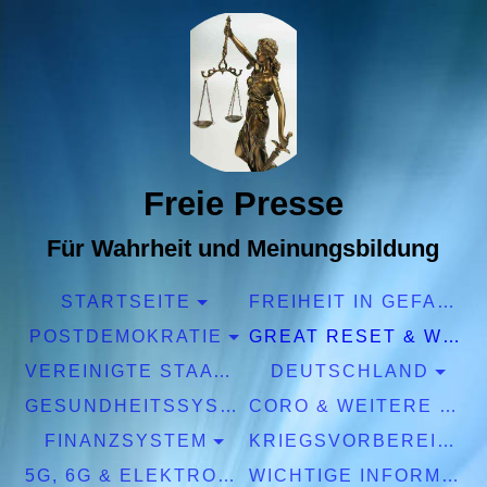
Freie Presse
Für Wahrheit und Meinungsbildung
STARTSEITE
FREIHEIT IN GEFAHR
POSTDEMOKRATIE
GREAT RESET & WEF
VEREINIGTE STAATEN EUROPA
DEUTSCHLAND
GESUNDHEITSSYSTEM
CORO & WEITERE PANDEMIEN
FINANZSYSTEM
KRIEGSVORBEREITUNGEN
5G, 6G & ELEKTROSMOG
WICHTIGE INFORMATIONEN