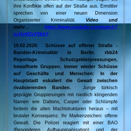
ihre Konflikte offen auf der Straße aus. Ermittler
sprechen von einer neuen Dimension
Organisierter Kriminalität.
Video und
mehr…
https://www.youtube.com/watch?
v=Uyt02zV5kbY
10.02.2026: Schüsse auf offener Straße -
Banden-Kriminalität in Berlin. rbb24
Reportage. Schutzgelderpressungen,
bewaffnete Gruppen, immer wieder Schüsse
auf Geschäfte und Menschen: In der
Hauptstadt eskaliert die Gewalt zwischen
rivalisierenden Banden.
Junge türkisch
geprägte Gruppierungen mit niedlich klingenden
Namen wie Daltons, Casper oder Schlümpfe
fordern die alten Machtstrukturen heraus – mit
brutaler Konsequenz. Ihr Markenzeichen: offene
Gewalt. Die Polizei reagiert mit einer BAO
(Besonderen Aufbauorganisation) und der