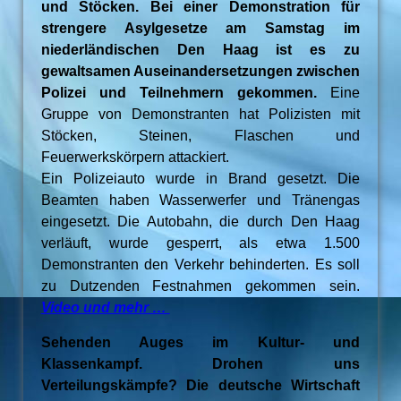
und Stöcken. Bei einer Demonstration für
strengere Asylgesetze am Samstag im
niederländischen Den Haag ist es zu
gewaltsamen Auseinandersetzungen zwischen
Polizei und Teilnehmern gekommen.
Eine
Gruppe von Demonstranten hat Polizisten mit
Stöcken, Steinen, Flaschen und
Feuerwerkskörpern attackiert.
Ein Polizeiauto wurde in Brand gesetzt. Die
Beamten haben Wasserwerfer und Tränengas
eingesetzt. Die Autobahn, die durch Den Haag
verläuft, wurde gesperrt, als etwa 1.500
Demonstranten den Verkehr behinderten. Es soll
zu Dutzenden Festnahmen gekommen sein.
Video und mehr …
Sehenden Auges im Kultur- und
Klassenkampf. Drohen uns
Verteilungskämpfe? Die deutsche Wirtschaft