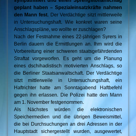
sympathisiert und einen Sprengstoffanschlag
geplant haben – Spezialeinsatzkräfte nahmen
den Mann fest.
Der Verdächtige sitzt mittlerweile
in Untersuchungshaft. Wie konkret waren seine
Anschlagspläne, wo wollte er zuschlagen?
Nach der Festnahme eines 22-jährigen Syrers in
Berlin dauern die Ermittlungen an. Ihm wird die
Vorbereitung einer schweren staatsgefährdenden
Straftat vorgeworfen. Es geht um die Planung
eines dschihadistisch motivierten Anschlags, so
die Berliner Staatsanwaltschaft. Der Verdächtige
sitzt mittlerweile in Untersuchungshaft, ein
Haftrichter hatte am Sonntagabend Haftbefehl
gegen ihn erlassen. Die Polizei hatte den Mann
am 1. November festgenommen.
Als Nächstes würden die elektronischen
Speichermedien und die übrigen Beweismittel,
die bei Durchsuchungen an drei Adressen in der
Hauptstadt sichergestellt wurden, ausgewertet,