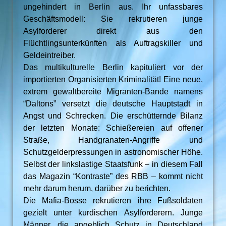
ungehindert in Berlin aus. Ihr unfassbares
Geschäftsmodell: Sie rekrutieren junge
Asylforderer direkt aus den
Flüchtlingsunterkünften als Auftragskiller und
Geldeintreiber.
Das multikulturelle Berlin kapituliert vor der
importierten Organisierten Kriminalität! Eine neue,
extrem gewaltbereite Migranten-Bande namens
“Daltons” versetzt die deutsche Hauptstadt in
Angst und Schrecken. Die erschütternde Bilanz
der letzten Monate: Schießereien auf offener
Straße, Handgranaten-Angriffe und
Schutzgelderpressungen in astronomischer Höhe.
Selbst der linkslastige Staatsfunk – in diesem Fall
das Magazin “Kontraste” des RBB – kommt nicht
mehr darum herum, darüber zu berichten.
Die Mafia-Bosse rekrutieren ihre Fußsoldaten
gezielt unter kurdischen Asylforderern. Junge
Männer, die angeblich Schutz in Deutschland