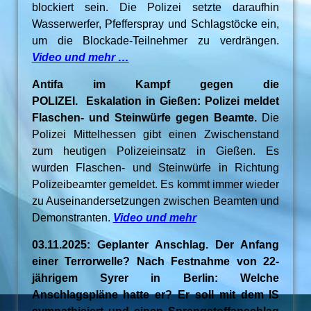
blockiert sein. Die Polizei setzte daraufhin
Wasserwerfer, Pfefferspray und Schlagstöcke ein,
um die Blockade-Teilnehmer zu verdrängen.
Video und mehr …
Antifa im Kampf gegen die
POLIZEI. Eskalation in Gießen: Polizei meldet
Flaschen- und Steinwürfe gegen Beamte.
Die
Polizei Mittelhessen gibt einen Zwischenstand
zum heutigen Polizeieinsatz in Gießen. Es
wurden Flaschen- und Steinwürfe in Richtung
Polizeibeamter gemeldet. Es kommt immer wieder
zu Auseinandersetzungen zwischen Beamten und
Demonstranten.
Video und mehr
03.11.2025: Geplanter Anschlag. Der Anfang
einer Terrorwelle? Nach Festnahme von 22-
jährigem Syrer in Berlin: Welche
Anschlagspläne hatte er? Er soll mit dem IS