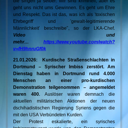
die singen ja selber: Wir sind kriminell, aber es
geht uns nicht ums Gewinnen. Es geht um Ehre
und Respekt. Das ist das, was ich als 'toxischen
Ehrbegriff' und 'gewalt-legitimierende
Männlichkeit' beschreibe", so der LKA-Chef.
Video und
mehr…
https://www.youtube.com/watch?
v=fH9hnruGf0k
21.01.2026: Kurdische Straßenschlachten in
Dortmund – Syrischer Imbiss zerstört. Am
Dienstag haben in Dortmund rund 4.000
Menschen an einer pro-kurdischen
Demonstration teilgenommen – angemeldet
waren 400.
Auslöser waren demnach die
aktuellen militärischen Aktionen der neuen
dschihadistischen Regierung Syriens gegen die
mit den USA Verbündeten Kurden.
Der Protest eskalierte, ein syrisches