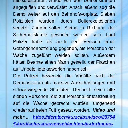
Imbissrestaurant wurde von den Demonstranten
angegriffen und verwüstet. Anschließend zog die
Demo weiter auf den Bahnhofsvorplatz. Sieben
Polizisten wurden durch Böllerexplosionen
verletzt. Zudem sollen Steine in Richtung der
Sicherheitskräfte geworfen worden sein. Laut
Polizei habe es auch den Versuch einer
Gefangenenbefreiung gegeben, als Personen der
Wache zugeführt werden sollten. Außerdem
hätten Beamte einen Mann gestellt, der Flaschen
auf Unbeteiligte geworfen haben soll.
Die Polizei bewertete die Vorfälle nach der
Demonstration als massive Ausschreitungen und
schwerwiegende Straftaten. Dennoch seien alle
sieben Personen, die zur Personalienfeststellung
auf die Wache gebracht wurden, umgehend
wieder auf freien Fuß gesetzt worden.
Video und
mehr…
https://dert.tech/kurzclips/video/26794
5-kurdische-strassenschlachten-in-dortmund-