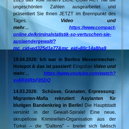
ungeschönten Zahlen ausgearbeitet und
präsentiert Sie Ihnen JETZT im Brennpunkt des
Tages.
Video und
mehr…
https://www.compact-
online.de/kriminalstatistik-so-vertuschen-sie-
auslaendergewalt/?
mc_cid=ed325d1e77&mc_eid=80c14a8ba9
19.04.2026: Ich war in Berlins Messerstecher-
Hotspot & das ist passiert!
Eingollan
Video und
mehr…
https://www.youtube.com/watch?
v=6RiHRbF85DQ
14.03.2026: Schüsse, Granaten, Erpressung:
Migranten-Mafia rekrutiert Asylanten für
blutigen Bandenkrieg in Berlin!
Die Hauptstadt
versinkt in der Gewalt-Spirale! Eine neue,
skrupellose Kriminellen-Organisation aus der
Türkei – die “Daltons” – breitet sich faktisch