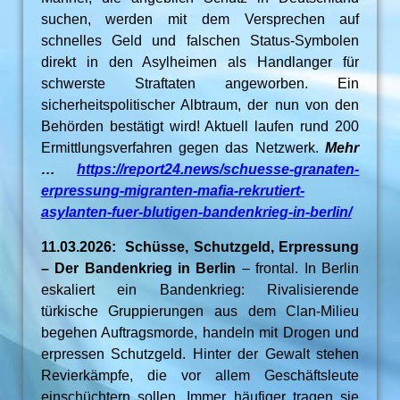
suchen, werden mit dem Versprechen auf
schnelles Geld und falschen Status-Symbolen
direkt in den Asylheimen als Handlanger für
schwerste Straftaten angeworben. Ein
sicherheitspolitischer Albtraum, der nun von den
Behörden bestätigt wird! Aktuell laufen rund 200
Ermittlungsverfahren gegen das Netzwerk.
Mehr
…
https://report24.news/schuesse-granaten-
erpressung-migranten-mafia-rekrutiert-
asylanten-fuer-blutigen-bandenkrieg-in-berlin/
11.03.2026: Schüsse, Schutzgeld, Erpressung
– Der Bandenkrieg in Berlin
– frontal. In Berlin
eskaliert ein Bandenkrieg: Rivalisierende
türkische Gruppierungen aus dem Clan-Milieu
begehen Auftragsmorde, handeln mit Drogen und
erpressen Schutzgeld. Hinter der Gewalt stehen
Revierkämpfe, die vor allem Geschäftsleute
einschüchtern sollen. Immer häufiger tragen sie