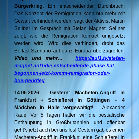
Bürgerkrieg.
Ein entscheidender Durchbruch:
Das Konzept der Remigration kann nur mehr mit
Gewalt verhindert werden, sagt der Aktivist Martin
Sellner im Gespräch mit Stefan Magnet. Sellner
zeigt, wie die Remigration konkret umgesetzt
werden wird. Wird dies verhindert, droht das
Belfast-Szenario auf ganz Europa überzugreifen.
Video und mehr…
https://auf1.tv/stefan-
magnet-auf1/die-entscheidende-phase-hat-
begonnen-jetzt-kommt-remigration-oder-
buergerkrieg
14.06.2026: Gestern: Macheten-Angriff in
Frankfurt + Schießerei in Göttingen + 4
Mädchen in Halle vergewaltigt!
- Alexander
Raue. Vor 5 Tagen hatten wir die bestialische
Enthauptung in Großbritannien und offenbar
geht’s jetzt auch bei uns los! Gestern gab es einen
Macheten-Angriff in Frankfurt, eine Schießerei in