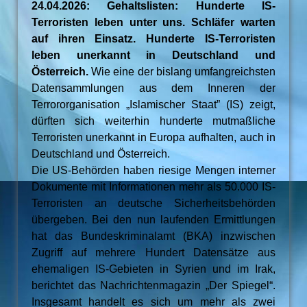
24.04.2026: Gehaltslisten: Hunderte IS-
Terroristen leben unter uns. Schläfer warten
auf ihren Einsatz. Hunderte IS-Terroristen
leben unerkannt in Deutschland und
Österreich.
Wie eine der bislang umfangreichsten
Datensammlungen aus dem Inneren der
Terrororganisation „Islamischer Staat” (IS) zeigt,
dürften sich weiterhin hunderte mutmaßliche
Terroristen unerkannt in Europa aufhalten, auch in
Deutschland und Österreich.
Die US-Behörden haben riesige Mengen interner
Dokumente mit Informationen mehr als 50.000 IS-
Terroristen an deutsche Sicherheitsbehörden
übergeben. Bei den nun laufenden Ermittlungen
hat das Bundeskriminalamt (BKA) inzwischen
Zugriff auf mehrere Hundert Datensätze aus
ehemaligen IS-Gebieten in Syrien und im Irak,
berichtet das Nachrichtenmagazin „Der Spiegel“.
Insgesamt handelt es sich um mehr als zwei