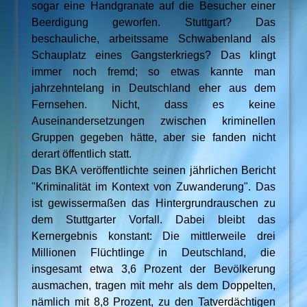
sogar eine Handgranate auf die Besucher einer
Beerdigung geworfen. Stuttgart? Das
beschauliche, arbeitssame Schwabenland als
Schauplatz eines Gangsterkriegs? Das klingt
immer noch fremd; so etwas kannte man
jahrzehntelang in Deutschland eher aus dem
Fernsehen. Nicht, dass es keine
Auseinandersetzungen zwischen kriminellen
Gruppen gegeben hätte, aber sie fanden nicht
derart öffentlich statt.
Das BKA veröffentlichte seinen jährlichen Bericht
"Kriminalität im Kontext von Zuwanderung". Das
ist gewissermaßen das Hintergrundrauschen zu
dem Stuttgarter Vorfall. Dabei bleibt das
Kernergebnis konstant: Die mittlerweile drei
Millionen Flüchtlinge in Deutschland, die
insgesamt etwa 3,6 Prozent der Bevölkerung
ausmachen, tragen mit mehr als dem Doppelten,
nämlich mit 8,8 Prozent, zu den Tatverdächtigen