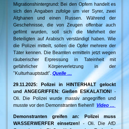
Migrationshintergrund: Bei den Opfern handelt es
sich den Angaben zufolge um vier Syrer, zwei
Afghanen und einen Russen. Während der
Geschehnisse, die von Zeugen offenbar auch
gefilmt wurden, soll sich die Mehrheit der
Beteiligten auf Arabisch verständigt haben. Wie
die Polizei mitteilt, sollen die Opfer mehrere der
Täter kennen. Die Beamten ermitteln jetzt wegen
räuberischer Erpressung in Tateinheit mit
gefährlicher Körperverletzung in der
"Kulturhauptstadt".
Quelle …
29.11.2025: Polizei in HINTERHALT gelockt
und ANGEGRIFFEN: Gießen ESKALATION!
-
Oli. Die Polizei wurde massiv angegriffen und
musste vor den Demonstranten fliehen!!
Video …
Demonstranten greifen an: Polizei muss
WASSERWERFER einsetzen!
- Oli. Die AfD