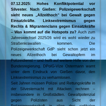
07.12.2025: Hohes Konfliktpotential vor
Silvester. Nach Gießen: Polizeigewerkschaft
sieht neues „Allzeithoch“ bei Gewalt gegen
Einsatzkräfte. Linksextremismus gegen
Rechts & Migrantenclans gegen Einsatzkräfte
– Was kommt auf die Hotspots zu?
Auch zum
Jahreswechsel 2025/26 wird es wohl wieder zu
Straßenkrawallen kommen. Die
Polizeigewerkschaft GdP sieht schon jetzt ein
neues Allzeithoch bei Gewaltopfern im
Polizeidienst – und hofft auf weitere Hilfe von der
Bundesregierung. DPolG-Vize Ostermann warnt
unter dem Eindruck von Gießen davor, den
Linksextremismus zu verharmlosen.
Seit Jahren müssen Polizei und Rettungskräfte in
der Silvesternacht mit Attacken rechnen –
insbesondere in Großstädten. Gewaltpotenzial
gegen Polizisten aus Sicht der
Polizeigewerkschaft in allen drei radikalen