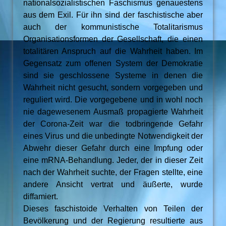
nationalsozialistischen Faschismus genauestens
aus dem Exil. Für ihn sind der faschistische aber
auch der kommunistische Totalitarismus
Organisationsformen der Gesellschaft, die einen
totalitären Anspruch auf die Wahrheit haben. Im
Gegensatz zum offenen System der Demokratie
sind sie geschlossene Systeme in denen die
Wahrheit nicht gesucht, sondern vorgegeben und
reguliert wird. Die vorgegebene und in wohl noch
nie dagewesenem Ausmaß propagierte Wahrheit
der Corona-Zeit war die todbringende Gefahr
eines Virus und die unbedingte Notwendigkeit der
Abwehr dieser Gefahr durch eine Impfung oder
eine mRNA-Behandlung. Jeder, der in dieser Zeit
nach der Wahrheit suchte, der Fragen stellte, eine
andere Ansicht vertrat und äußerte, wurde
diffamiert.
Dieses faschistoide Verhalten von Teilen der
Bevölkerung und der Regierung resultierte aus