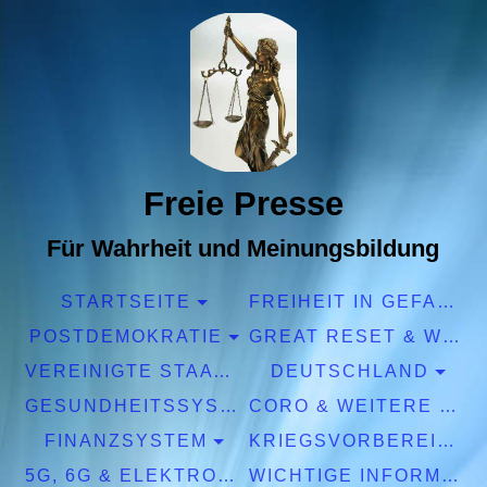
Freie Presse
Für Wahrheit und Meinungsbildung
STARTSEITE
FREIHEIT IN GEFAHR
POSTDEMOKRATIE
GREAT RESET & WEF
VEREINIGTE STAATEN EUROPA
DEUTSCHLAND
GESUNDHEITSSYSTEM
CORO & WEITERE PANDEMIEN
FINANZSYSTEM
KRIEGSVORBEREITUNGEN
5G, 6G & ELEKTROSMOG
WICHTIGE INFORMATIONEN