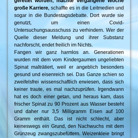
gerettet worden, machte vergangene Woche
große Karriere,
schaffte es in die Leitmedien und
sogar in die Bundestagsdebatte. Dort wurde sie
genutzt, um einen Covid-
Untersuchungsausschuss zu verhindern. Wer der
Quelle dieser Meldung und ihrer Substanz
nachforscht, endet freilich im Nichts.
Fangen wir ganz harmlos an. Generationen
wurden mit dem vom Kindergaumen ungeliebten
Spinat malträtiert, weil er angeblich besonders
gesund und eisenreich sei. Das Ganze schien so
zweifelsfrei wissenschaftlich erwiesen, dass sich
keiner traute, es mal nachzuprüfen. Irgendwann
hat es doch einer getan, und heraus kam, dass
frischer Spinat zu 90 Prozent aus Wasser besteht
und daher nur 3,5 Milligramm Eisen auf 100
Gramm enthält. Das ist nicht schlecht, aber
keineswegs ein Grund, den Nachwuchs mit dem
Grünzeug zwangszubefüttern. Weizenkleie bringt