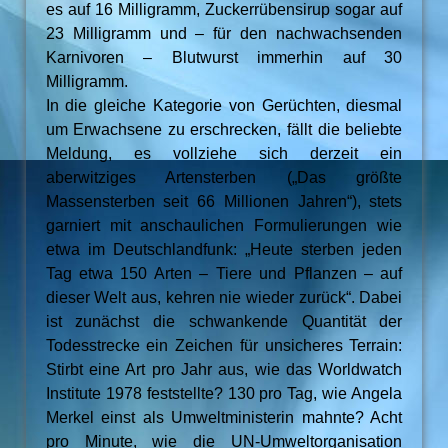
es auf 16 Milligramm, Zuckerrübensirup sogar auf
23 Milligramm und – für den nachwachsenden
Karnivoren – Blutwurst immerhin auf 30
Milligramm.
In die gleiche Kategorie von Gerüchten, diesmal
um Erwachsene zu erschrecken, fällt die beliebte
Meldung, es vollziehe sich derzeit ein
aberwitziges Artensterben („Das größte
Massensterben seit 66 Millionen Jahren“), stets
garniert mit anschaulichen Formulierungen wie
etwa im Deutschlandfunk: „Heute sterben jeden
Tag etwa 150 Arten – Tiere und Pflanzen – auf
dieser Welt aus, kehren nie wieder zurück“. Dabei
ist zunächst die schwankende Quantität der
Todesstrecke ein Zeichen für unsicheres Terrain:
Stirbt eine Art pro Jahr aus, wie das Worldwatch
Institute 1978 feststellte? 130 pro Tag, wie Angela
Merkel einst als Umweltministerin mahnte? Acht
pro Minute, wie die UN-Umweltorganisation