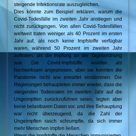
steigende Infektionsrate auszugleichen.
Dies könnte zum Beispiel erklären, warum die
Covid-Todesfälle im zweiten Jahr anstiegen und
nicht zurückgingen. Von allen Covid-Todesfällen
weltweit traten weniger als 40 Prozent im ersten
Jahr auf, als noch keine Impfstoffe verfügbar
waren, während 50 Prozent im zweiten Jahr
auftraten, als die Impfung an der Tagesordnung
war. Die Covid-Impfstoffe wurden als
hochwirksam angepriesen, aber sie konnten die
Pandemie nicht wie erwartet eindämmen. Die
Regierungen behaupteten immer wieder, dass die
steigenden Todesraten im zweiten Jahr auf die
Ungeimpften zurückzuführen seien, legten aber
keine belastbaren Daten vor, und ihre Behauptung
war nicht überzeugend, da die Zahl der
Ungeimpften rasch schrumpfte, da sich immer
mehr Menschen impfen ließen.
Wenn die Impfstoffe die Menschen immunisierten,