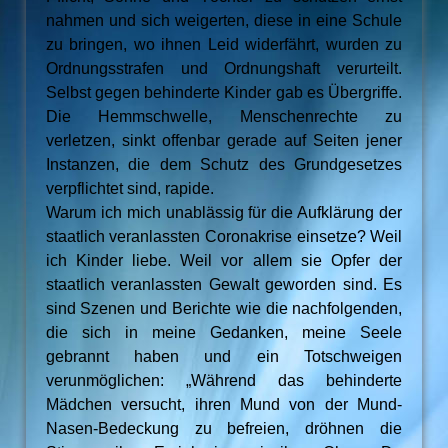
nahmen und sich weigerten, diese in eine Schule
zu bringen, wo ihnen Leid widerfährt, wurden zu
Ordnungsstrafen und Ordnungshaft verurteilt.
Selbst gegen behinderte Kinder gab es Übergriffe.
Die Hemmschwelle, Menschenrechte zu
verletzen, sinkt offenbar gerade auf Seiten jener
Instanzen, die dem Schutz des Grundgesetzes
verpflichtet sind, rapide.
Warum ich mich unablässig für die Aufklärung der
staatlich veranlassten Coronakrise einsetze? Weil
ich Kinder liebe. Weil vor allem sie Opfer der
staatlich veranlassten Gewalt geworden sind. Es
sind Szenen und Berichte wie die nachfolgenden,
die sich in meine Gedanken, meine Seele
gebrannt haben und ein Totschweigen
verunmöglichen: „Während das behinderte
Mädchen versucht, ihren Mund von der Mund-
Nasen-Bedeckung zu befreien, dröhnen die