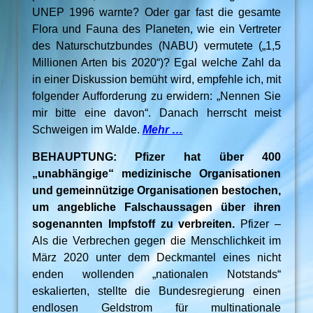
UNEP 1996 warnte? Oder gar fast die gesamte
Flora und Fauna des Planeten, wie ein Vertreter
des Naturschutzbundes (NABU) vermutete („1,5
Millionen Arten bis 2020“)? Egal welche Zahl da
in einer Diskussion bemüht wird, empfehle ich, mit
folgender Aufforderung zu erwidern: „Nennen Sie
mir bitte eine davon“. Danach herrscht meist
Schweigen im Walde.
Mehr …
BEHAUPTUNG: Pfizer hat über 400
„unabhängige“ medizinische Organisationen
und gemeinnützige Organisationen bestochen,
um angebliche Falschaussagen über ihren
sogenannten Impfstoff zu verbreiten.
Pfizer –
Als die Verbrechen gegen die Menschlichkeit im
März 2020 unter dem Deckmantel eines nicht
enden wollenden „nationalen Notstands“
eskalierten, stellte die Bundesregierung einen
endlosen Geldstrom für multinationale