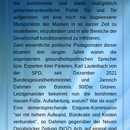
die ausführende und damit maßgeblich
gesamtverantwortliche Politik Tür und Tor
aufgerissen, um eine noch nie dagewesene
Manipulation der Massen in so kurzer Zeit zu
modellieren, einzufordern und in alle Bereiche der
Gesellschaft konditionierend zu infiltrieren.
Zwei wesentliche politische Protagonisten dieser
bizarren drei langen Jahre waren die
sogenannten gesundheitspolitischen Sprecher
bzw. Experten ihrer Parteien. Karl Lauterbach von
der SPD, seit Dezember 2021
Bundesgesundheitsminister, und Janosch
Dahmen von Bündnis 90/Die Grünen.
Letztgenannter bekommt nun die berühmten
nassen Füße. Aufarbeitung, warum? War da was?
Eine dementsprechende Enquete-Kommission
"sei mit hohem Aufwand, Bürokratie und Kosten
verbunden", so Dahmen gegenüber der Neuen
Osnabrücker Zeitung (NOZ). Ach, auf einmal sind