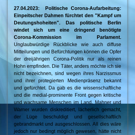
27.04.2023: Politische Corona-Aufarbeitung:
Einpeitscher Dahmen fürchtet den "Kampf um
Deutungshoheiten". Das politische Berlin
windet sich um eine dringend benötigte
Corona-Kommission im Parlament.
Unglaubwürdige Rückblicke wie auch diffuse
Mitteilungen und Befürchtungen können die Opfer
der dreijährigen Corona-Politik nur als reinen
Hohn empfinden. Die Täter, anders möchte ich sie
nicht bezeichnen, sind wegen ihres Narzissmus
und ihrer protegierten Medienpräsenz bekannt
und gefürchtet. Da gab es die wissenschaftliche
und die medial-prominente Front gegen kritische
und wachsame Menschen im Land. Mahner und
Warner wurden diskreditiert, lächerlich gemacht,
der Lüge beschuldigt und gesellschaftlich
gebrandmarkt und ausgeschlossen. All dies wäre
jedoch nur bedingt möglich gewesen, hätte nicht