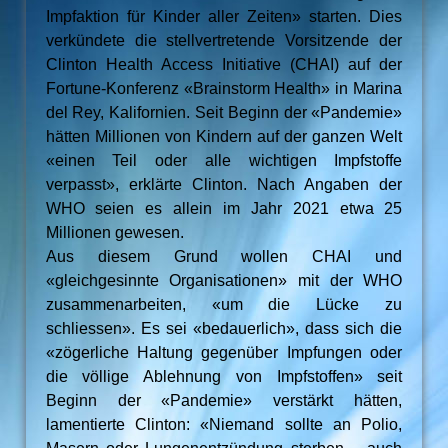
Impfaktion für Kinder aller Zeiten» starten. Dies
verkündete die stellvertretende Vorsitzende der
Clinton Health Access Initiative (CHAI) auf der
Fortune-Konferenz «Brainstorm Health» in Marina
del Rey, Kalifornien. Seit Beginn der «Pandemie»
hätten Millionen von Kindern auf der ganzen Welt
«einen Teil oder alle wichtigen Impfstoffe
verpasst», erklärte Clinton. Nach Angaben der
WHO seien es allein im Jahr 2021 etwa 25
Millionen gewesen.
Aus diesem Grund wollen CHAI und
«gleichgesinnte Organisationen» mit der WHO
zusammenarbeiten, «um die Lücke zu
schliessen». Es sei «bedauerlich», dass sich die
«zögerliche Haltung gegenüber Impfungen oder
die völlige Ablehnung von Impfstoffen» seit
Beginn der «Pandemie» verstärkt hätten,
lamentierte Clinton: «Niemand sollte an Polio,