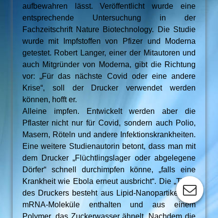
aufbewahren lässt. Veröffentlicht wurde eine
entsprechende Untersuchung in der
Fachzeitschrift Nature Biotechnology. Die Studie
wurde mit Impfstoffen von Pfizer und Moderna
getestet. Robert Langer, einer der Mitautoren und
auch Mitgründer von Moderna, gibt die Richtung
vor: „Für das nächste Covid oder eine andere
Krise“, soll der Drucker verwendet werden
können, hofft er.
Alleine impfen. Entwickelt werden aber die
Pflaster nicht nur für Covid, sondern auch Polio,
Masern, Röteln und andere Infektionskrankheiten.
Eine weitere Studienautorin betont, dass man mit
dem Drucker „Flüchtlingslager oder abgelegene
Dörfer“ schnell durchimpfen könne, „falls eine
Krankheit wie Ebola erneut ausbricht“. Die „Tinte“
des Druckers besteht aus Lipid-Nanopartikel, die
mRNA-Moleküle enthalten und aus einem
Polymer, das Zuckerwasser ähnelt. Nachdem die