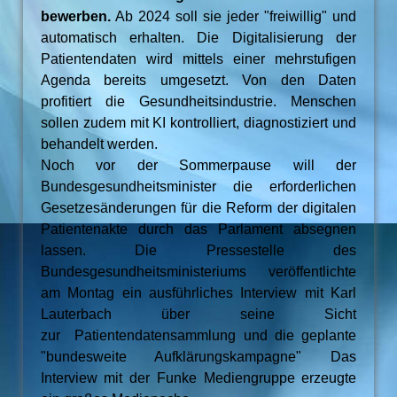
bewerben.
Ab 2024 soll sie jeder "freiwillig" und
automatisch erhalten. Die Digitalisierung der
Patientendaten wird mittels einer mehrstufigen
Agenda bereits umgesetzt. Von den Daten
profitiert die Gesundheitsindustrie. Menschen
sollen zudem mit KI kontrolliert, diagnostiziert und
behandelt werden.
Noch vor der Sommerpause will der
Bundesgesundheitsminister die erforderlichen
Gesetzesänderungen für die Reform der digitalen
Patientenakte durch das Parlament absegnen
lassen. Die Pressestelle des
Bundesgesundheitsministeriums veröffentlichte
am Montag ein ausführliches Interview mit Karl
Lauterbach über seine Sicht
zur Patientendatensammlung und die geplante
"bundesweite Aufklärungskampagne" Das
Interview mit der Funke Mediengruppe erzeugte