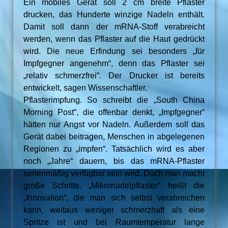
Ein mobiles Gerät soll 2 cm breite Pflaster
drucken, das Hunderte winzige Nadeln enthält.
Damit soll dann der mRNA-Stoff verabreicht
werden, wenn das Pflaster auf die Haut gedrückt
wird. Die neue Erfindung sei besonders „für
Impfgegner angenehm“, denn das Pflaster sei
„relativ schmerzfrei“. Der Drucker ist bereits
entwickelt, sagen Wissenschaftler.
Pflasterimpfung. So schreibt die „South China
Morning Post“, die offenbar denkt, „Impfgegner“
hätten nur Angst vor Nadeln. Außerdem soll das
Gerät dabei beitragen, Menschen in abgelegenen
Regionen zu „impfen“. Tatsächlich wird es aber
noch „Jahre“ dauern, bis das mRNA-Pflaster
serienmäßig verfügbar sein wird. Doch man macht
große Schritte. „Mikronadelpflaster“ heißt die
„Innovation“, die man sich selbst verabreichen
kann, weitaus weniger schmerzhaft als eine
Spritze ist und bei Raumtemperatur lange