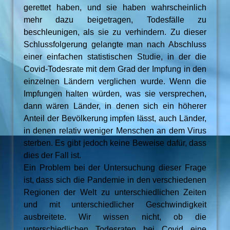
gerettet haben, und sie haben wahrscheinlich
mehr dazu beigetragen, Todesfälle zu
beschleunigen, als sie zu verhindern. Zu dieser
Schlussfolgerung gelangte man nach Abschluss
einer einfachen statistischen Studie, in der die
Covid-Todesrate mit dem Grad der Impfung in den
einzelnen Ländern verglichen wurde. Wenn die
Impfungen halten würden, was sie versprechen,
dann wären Länder, in denen sich ein höherer
Anteil der Bevölkerung impfen lässt, auch Länder,
in denen relativ weniger Menschen an dem Virus
sterben. Es gibt jedoch keine Beweise dafür, dass
dies der Fall ist.
Ein Problem bei der Untersuchung dieser Frage
ist, dass sich die Pandemie in den verschiedenen
Regionen der Welt zu unterschiedlichen Zeiten
und mit unterschiedlicher Geschwindigkeit
ausbreitete. Wir wissen nicht, ob die
unterschiedlichen Todesraten bei Covid eine