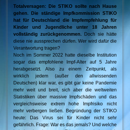
Totalversagen: Die STIKO sollte nach Hause
gehen. Die ständige Impfkommission STIKO
hat für Deutschland die Impfempfehlung für
Kinder und Jugendliche unter 18 Jahren
vollständig zurückgenommen.
Doch sie hätte
diese nie aussprechen dürfen. Wer wird dafür die
Verantwortung tragen?
Noch im Sommer 2022 hatte dieselbe Institution
sogar das empfohlene Impf-Alter auf 5 Jahre
herabgesetzt. Also zu einem Zeitpunkt, als
wirklich jedem (außer den allwissenden
Deutschen) klar war, es gibt gar keine Pandemie
mehr weit und breit, sich aber die weltweiten
Statistiken über massive Impfschäden und das
vergleichsweise extrem hohe Impfrisiko nicht
mehr verbergen ließen. Begründung der STIKO
heute: Das Virus sei für Kinder nicht sehr
gefährlich. Frage: War es das jemals? Und welche