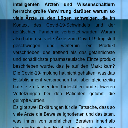
intelligenten Ärzten und Wissenschaftlern
herrscht große Verwirrung darüber, warum so
viele Ärzte zu den Lügen schweigen,
die im
Kontext des Covid-19-Schwindels und der
gefälschten Pandemie verbreitet wurden. Warum
also haben so viele Ärzte zum Covid-19-Impfstoff
geschwiegen und weiterhin ein Produkt
verschrieben, das treffend als das gefährlichste
und schädlichste pharmazeutische Einzelprodukt
beschrieben wurde, das je auf den Markt kam?
Die Covid-19-Impfung hat nicht gehalten, was das
Establishment versprochen hat, aber gleichzeitig
hat sie zu Tausenden Todesfällen und schweren
Verletzungen bei den Patienten geführt, die
geimpft wurden.
Es gibt zwei Erklärungen für die Tatsache, dass so
viele Ärzte die Beweise ignorierten und das taten,
was ihnen von unehrlichen Beratern innerhalb
des medizinischen Establishments und gekauften