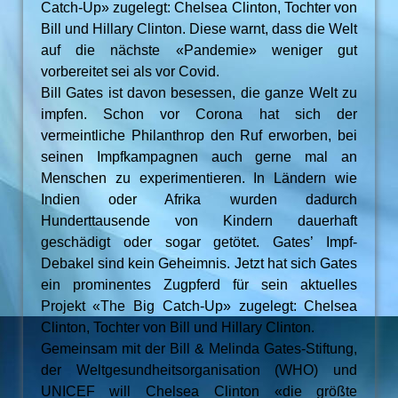
Catch-Up» zugelegt: Chelsea Clinton, Tochter von
Bill und Hillary Clinton. Diese warnt, dass die Welt
auf die nächste «Pandemie» weniger gut
vorbereitet sei als vor Covid.
Bill Gates ist davon besessen, die ganze Welt zu
impfen. Schon vor Corona hat sich der
vermeintliche Philanthrop den Ruf erworben, bei
seinen Impfkampagnen auch gerne mal an
Menschen zu experimentieren. In Ländern wie
Indien oder Afrika wurden dadurch
Hunderttausende von Kindern dauerhaft
geschädigt oder sogar getötet. Gates’ Impf-
Debakel sind kein Geheimnis. Jetzt hat sich Gates
ein prominentes Zugpferd für sein aktuelles
Projekt «The Big Catch-Up» zugelegt: Chelsea
Clinton, Tochter von Bill und Hillary Clinton.
Gemeinsam mit der Bill & Melinda Gates-Stiftung,
der Weltgesundheitsorganisation (WHO) und
UNICEF will Chelsea Clinton «die größte