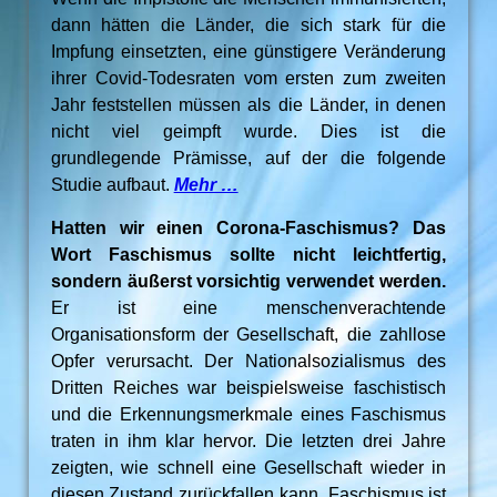
dann hätten die Länder, die sich stark für die
Impfung einsetzten, eine günstigere Veränderung
ihrer Covid-Todesraten vom ersten zum zweiten
Jahr feststellen müssen als die Länder, in denen
nicht viel geimpft wurde. Dies ist die
grundlegende Prämisse, auf der die folgende
Studie aufbaut.
Mehr …
Hatten wir einen Corona-Faschismus? Das
Wort Faschismus sollte nicht leichtfertig,
sondern äußerst vorsichtig verwendet werden.
Er ist eine menschenverachtende
Organisationsform der Gesellschaft, die zahllose
Opfer verursacht. Der Nationalsozialismus des
Dritten Reiches war beispielsweise faschistisch
und die Erkennungsmerkmale eines Faschismus
traten in ihm klar hervor. Die letzten drei Jahre
zeigten, wie schnell eine Gesellschaft wieder in
diesen Zustand zurückfallen kann. Faschismus ist