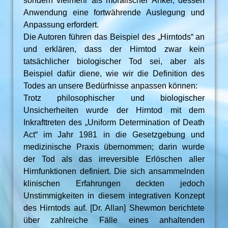
sondern vielmehr als moralischer Anker, dessen
Anwendung eine fortwährende Auslegung und
Anpassung erfordert.
Die Autoren führen das Beispiel des „Hirntods“ an
und erklären, dass der Hirntod zwar kein
tatsächlicher biologischer Tod sei, aber als
Beispiel dafür diene, wie wir die Definition des
Todes an unsere Bedürfnisse anpassen können:
Trotz philosophischer und biologischer
Unsicherheiten wurde der Hirntod mit dem
Inkrafttreten des „Uniform Determination of Death
Act“ im Jahr 1981 in die Gesetzgebung und
medizinische Praxis übernommen; darin wurde
der Tod als das irreversible Erlöschen aller
Hirnfunktionen definiert. Die sich ansammelnden
klinischen Erfahrungen deckten jedoch
Unstimmigkeiten in diesem integrativen Konzept
des Hirntods auf. [Dr. Allan] Shewmon berichtete
über zahlreiche Fälle eines anhaltenden