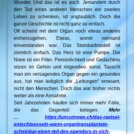
Wunder. Und das ist es auch. Jemandem durch
den Tod eines anderen Menschen ein zweites
Leben zu schenken, ist unglaublich. Doch die
ganze Geschichte ist nicht ganz so einfach.
Oft scheint mit dem Organ noch etwas anderes
einherzugehen. Etwas, womit niemand
einverstanden war. Das Standardmodell ist
ziemlich einfach. Das Herz ist eine Pumpe. Die
Niere ist ein Filter. Persönlichkeit und Gedächtnis
sitzen im Gehirn und nirgendwo sonst. Tauscht
man ein versagendes Organ gegen ein gesundes
aus, hat man lediglich die „Leitungen“ erneuert,
nicht den Menschen. Doch das war bisher nichts
weiter als eine Annahme.
Seit Jahrzehnten häufen sich immer mehr Fälle,
die das Gegenteil belegen.
Mehr
…
https://uncutnews.ch/das-raetsel-
entschluesseln-wann-organtransplantate-
scheinbar-einen-teil-des-spenders-in-sich-