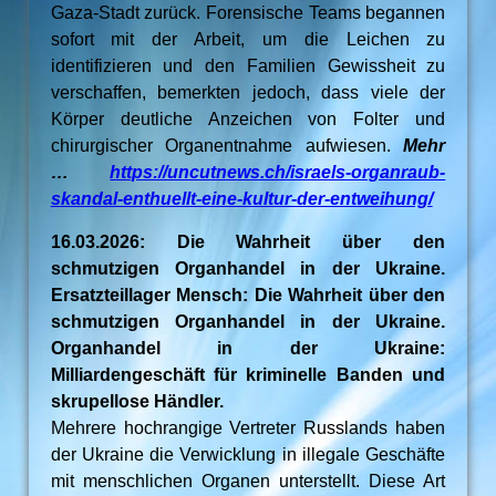
Gaza-Stadt zurück. Forensische Teams begannen
sofort mit der Arbeit, um die Leichen zu
identifizieren und den Familien Gewissheit zu
verschaffen, bemerkten jedoch, dass viele der
Körper deutliche Anzeichen von Folter und
chirurgischer Organentnahme aufwiesen.
Mehr
…
https://uncutnews.ch/israels-organraub-
skandal-enthuellt-eine-kultur-der-entweihung/
16.03.2026: Die Wahrheit über den
schmutzigen Organhandel in der Ukraine.
Ersatzteillager Mensch: Die Wahrheit über den
schmutzigen Organhandel in der Ukraine.
Organhandel in der Ukraine:
Milliardengeschäft für kriminelle Banden und
skrupellose Händler.
Mehrere hochrangige Vertreter Russlands haben
der Ukraine die Verwicklung in illegale Geschäfte
mit menschlichen Organen unterstellt. Diese Art