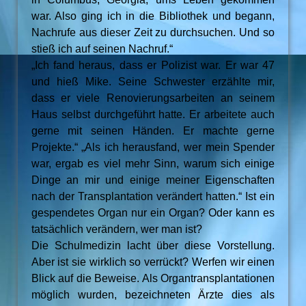
war. Also ging ich in die Bibliothek und begann,
Nachrufe aus dieser Zeit zu durchsuchen. Und so
stieß ich auf seinen Nachruf.“
„Ich fand heraus, dass er Polizist war. Er war 47
und hieß Mike. Seine Schwester erzählte mir,
dass er viele Renovierungsarbeiten an seinem
Haus selbst durchgeführt hatte. Er arbeitete auch
gerne mit seinen Händen. Er machte gerne
Projekte.“ „Als ich herausfand, wer mein Spender
war, ergab es viel mehr Sinn, warum sich einige
Dinge an mir und einige meiner Eigenschaften
nach der Transplantation verändert hatten.“ Ist ein
gespendetes Organ nur ein Organ? Oder kann es
tatsächlich verändern, wer man ist?
Die Schulmedizin lacht über diese Vorstellung.
Aber ist sie wirklich so verrückt? Werfen wir einen
Blick auf die Beweise. Als Organtransplantationen
möglich wurden, bezeichneten Ärzte dies als