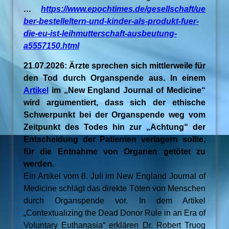
…
https://www.epochtimes.de/gesellschaft/ue
ber-bestelleltern-und-kinder-als-produkt-fuer-
die-eu-ist-leihmutterschaft-ausbeutung-
a5557150.html
21.07.2026: Ärzte sprechen sich mittlerweile für
den Tod durch Organspende aus. In einem
Artikel
im „New England Journal of Medicine“
wird argumentiert, dass sich der ethische
Schwerpunkt bei der Organspende weg vom
Zeitpunkt des Todes hin zur „Achtung“ der
Entscheidung der Patienten verlagern sollte,
für die Entnahme von Organen getötet zu
werden.
Ein Artikel vom 8. Juli im New England Journal of
Medicine schlägt das direkte Töten von Menschen
durch Organspende vor. In dem Artikel
„Contextualizing the Dead Donor Rule in an Era of
Voluntary Euthanasia“ erklären Dr. Robert Truog