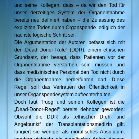
und seine Kollegen, dass – da wir den Tod für
unser derzeitiges System der Organentnahme
bereits neu definiert haben – die Zulassung des
expliziten Todes durch Organspende lediglich der
nächste logische Schritt sei.
Die Argumentation der Autoren befasst sich mit
der „Dead Donor Rule“ (DDR), einem ethischen
Grundsatz, der besagt, dass Patienten vor der
Organentnahme verstorben sein müssen und
dass medizinisches Personal den Tod nicht durch
die Organentnahme herbeiführen darf. Diese
Regel soll das Vertrauen der Öffentlichkeit in
unser Organspendesystem aufrechterhalten.
Doch laut Truog und seinen Kollegen ist die
„Dead-Donor-Regel“ bereits dehnbar geworden:
Obwohl die DDR als „ethischer Dreh- und
Angelpunkt“ der Transplantationsmedizin gilt,
fungiert sie weniger als moralisches Absolutum,