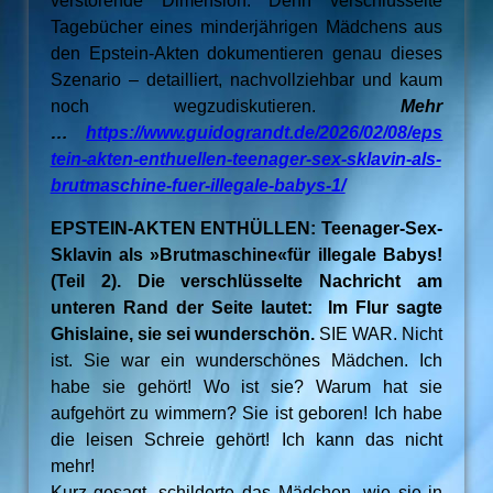
verstörende Dimension. Denn verschlüsselte
Tagebücher eines minderjährigen Mädchens aus
den Epstein-Akten dokumentieren genau dieses
Szenario – detailliert, nachvollziehbar und kaum
noch wegzudiskutieren.
Mehr
…
https://www.guidograndt.de/2026/02/08/eps
tein-akten-enthuellen-teenager-sex-sklavin-als-
brutmaschine-fuer-illegale-babys-1/
EPSTEIN-AKTEN ENTHÜLLEN: Teenager-Sex-
Sklavin als »Brutmaschine«für illegale Babys!
(Teil 2). Die verschlüsselte Nachricht am
unteren Rand der Seite lautet: Im Flur sagte
Ghislaine, sie sei wunderschön.
SIE WAR. Nicht
ist. Sie war ein wunderschönes Mädchen. Ich
habe sie gehört! Wo ist sie? Warum hat sie
aufgehört zu wimmern? Sie ist geboren! Ich habe
die leisen Schreie gehört! Ich kann das nicht
mehr!
Kurz gesagt, schilderte das Mädchen, wie sie in