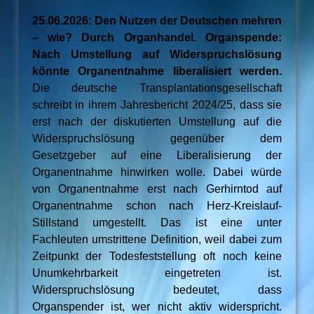
25.06.2026: Den Nutzen der Deutschen mehren
– wie? Durch Organhandel. Organspende:
Nach Umstellung auf Widerspruchslösung
könnte Organentnahme liberalisiert werden.
Die deutsche Transplantationsgesellschaft
schreibt in ihrem Jahresbericht 2024/25, dass sie
erst nach der diskutierten Umstellung auf die
Widerspruchslösung gegenüber dem
Gesetzgeber auf eine Liberalisierung der
Organentnahme hinwirken wolle. Dabei würde
von Organentnahme erst nach Gerhirntod auf
Organentnahme schon nach Herz-Kreislauf-
Stillstand umgestellt. Das ist eine unter
Fachleuten umstrittene Definition, weil dabei zum
Zeitpunkt der Todesfeststellung oft noch keine
Unumkehrbarkeit eingetreten ist.
Widerspruchslösung bedeutet, dass
Organspender ist, wer nicht aktiv widerspricht.