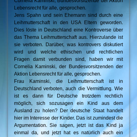
Cornelia Kaminski, Bundesvorsitzende der Aktion
Lebensrecht für alle, gesprochen.
Jens Spahn und sein Ehemann sind durch eine
Leihmutterschaft in den USA Eltern geworden.
Dies löste in Deutschland eine Kontroverse über
das Thema Leihmutterschaft aus. Hierzulande ist
sie verboten. Darüber, was kontrovers diskutiert
wird und welche ethischen und rechtlichen
Fragen damit verbunden sind, haben wir mit
Cornelia Kaminski, der Bundesvorsitzenden der
Aktion Lebensrecht für alle, gesprochen.
Frau Kaminski, die Leihmutterschaft ist in
Deutschland verboten, auch die Vermittlung. Wie
ist es dann für Deutsche trotzdem rechtlich
möglich, sich sozusagen ein Kind aus dem
Ausland zu holen? Der deutsche Staat handelt
hier im Interesse der Kinder. Das ist zumindest die
Argumentation. Sie sagen, jetzt ist das Kind ja
einmal da, und jetzt hat es natürlich auch ein