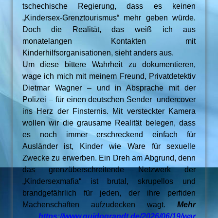
tschechische Regierung, dass es keinen
„Kindersex-Grenztourismus“ mehr geben würde.
Doch die Realität, das weiß ich aus
monatelangen Kontakten mit
Kinderhilfsorganisationen, sieht anders aus.
Um diese bittere Wahrheit zu dokumentieren,
wage ich mich mit meinem Freund, Privatdetektiv
Dietmar Wagner – und in Absprache mit der
Polizei – für einen deutschen Sender undercover
ins Herz der Finsternis. Mit versteckter Kamera
wollen wir die grausame Realität belegen, dass
es noch immer erschreckend einfach für
Ausländer ist, Kinder wie Ware für sexuelle
Zwecke zu erwerben. Ein Dreh am Abgrund, denn
das grenzüberschreitende Netzwerk der
„Kindersexmafia“ ist brutal, skrupellos und
brandgefährlich für jeden, der ihre perfiden
Machenschaften aufzudecken wagt.
Mehr
…
https://www.guidograndt.de/2026/06/19/war