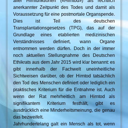
aller Hirnfunktionen («Hirntod») als rechtlich
anerkannter Zeitpunkt des Todes und damit als
Voraussetzung für eine postmortale Organspende.
Dies ist Teil des deutschen
Transplantationsgesetzes (TPG), das auf der
Grundlage eines etablierten medizinischen
Verständnisses definiert, wann Organe
entnommen werden dürfen. Doch in der immer
noch aktuellen Stellungnahme des Deutschen
Ethikrats aus dem Jahr 2015 wird klar benannt: es
gibt innerhalb der Fachwelt uneinheitliche
Sichtweisen darüber, ob der Hirntod tatsächlich
den Tod des Menschen definiert oder lediglich ein
praktisches Kriterium für die Entnahme ist. Auch
wenn der Rat mehrheitlich am Hirntod als
signifikantem Kriterium festhält, gibt es
ausdrücklich eine Minderheitsmeinung, die genau
das bezweifelt.
Jahrhundertelang galt ein Mensch als tot, wenn