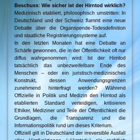
Beschuss: Wie sicher ist der Hirntod wirklich?
Medizinisch etabliert, philosophisch umstritten: In
Deutschland und der Schweiz flammt eine neue
Debatte über die Organspende-Todesdefinition
und staatliche Registrierungssysteme auf.
In den letzten Monaten hat eine Debatte an
Schärfe gewonnen, die in der Öffentlichkeit oft nur
diffus wahrgenommen wird: Ist der Hirntod
tatsächlich das unbezweifelbare Ende des
Menschen – oder ein juristisch-medizinisches
Konstrukt, dessen Anwendungsgrenzen
zunehmend hinterfragt werden? Während
Offizielle in Politik und Medizin den Hirntod als
etablierten Standard verteidigen, kritisieren
Ethiker, Mediziner und Teile der Öffentlichkeit die
Grundlagen, die Transparenz und die
Informationspolitik rund um dieses Kriterium.
Offiziell gilt in Deutschland der irreversible Ausfall