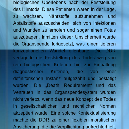
biologischen Überlebens nach der Feststellung
des Hirntods. Diese Patienten waren in der Lage,
zu wachsen, Nährstoffe aufzunehmen und
Abfallstoffe auszuscheiden, sich von Infektionen
und Wunden zu erholen und sogar einen Fötus
auszutragen. Inmitten dieser Unsicherheit wurde
die Organspende fortgesetzt, was einen tieferen
konzeptionellen Wandel offenbarte. Die DDR
verlagerte die Feststellung des Todes weg von
rein biologischen Kriterien hin zur Einhaltung
diagnostischer Kriterien, die von einer
definitorischen Instanz aufgezählt und bestätigt
wurden. Die „Death Requirement“ und das
Vertrauen in das Organspendesystem wurden
nicht verletzt, wenn das neue Konzept des Todes
in gesellschaftlichen und rechtlichen Normen
akzeptiert wurde. Eine solche Kontextualisierung
machte die DDR zu einer flexiblen moralischen
Absicherung, die die Verpflichtung aufrechterhielt,