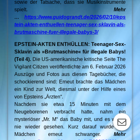
sowie der Tatsache, dass sie Musikinstrumente
spielt.
Mehr
…
https://www.guidograndt.de/2026/02/10/eps
tein-akten-enthuellen-teenager-sex-sklavin-als-
brutmaschine-fuer-illegale-babys-3/
EPSTEIN-AKTEN ENTHÜLLEN: Teenager-Sex-
Sklavin als »Brutmaschine« für illegale Babys!
(Teil 4).
Die US-amerikanische kritische Seite The
Vigilant Citizen veröffentlichte am 6. Februar 2026
Auszüge und Fotos aus diesen Tagebücher, die
schockierend sind: Erneut brachte das Mädchen
ein Kind zur Welt, diesmal unter der Hilfe eines
von Epsteins „Ärzten“.
Nachdem sie etwa 15 Minuten mit dem
Neugeborenen verbracht hatte, nahm ein
mysteriöser „Mr. M“ das Baby mit, und es wurde
nie wieder gesehen. Kurz darauf wurde das
Mädchen erneut schwanger.
Mehr