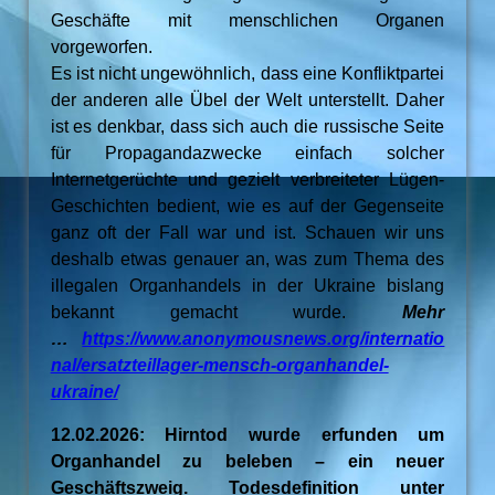
Geschäfte mit menschlichen Organen
vorgeworfen.
Es ist nicht ungewöhnlich, dass eine Konfliktpartei
der anderen alle Übel der Welt unterstellt. Daher
ist es denkbar, dass sich auch die russische Seite
für Propagandazwecke einfach solcher
Internetgerüchte und gezielt verbreiteter Lügen-
Geschichten bedient, wie es auf der Gegenseite
ganz oft der Fall war und ist. Schauen wir uns
deshalb etwas genauer an, was zum Thema des
illegalen Organhandels in der Ukraine bislang
bekannt gemacht wurde.
Mehr
…
https://www.anonymousnews.org/internatio
nal/ersatzteillager-mensch-organhandel-
ukraine/
12.02.2026: Hirntod wurde erfunden um
Organhandel zu beleben – ein neuer
Geschäftszweig. Todesdefinition unter