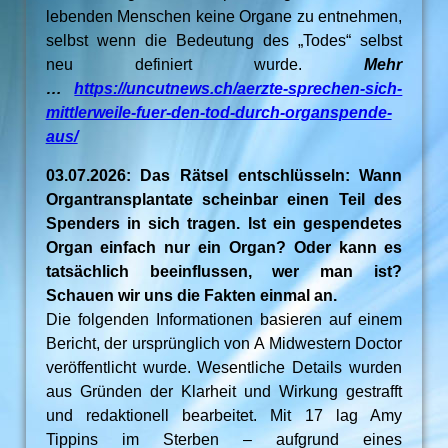
lebenden Menschen keine Organe zu entnehmen,
selbst wenn die Bedeutung des „Todes“ selbst
neu definiert wurde.
Mehr
…
https://uncutnews.ch/aerzte-sprechen-sich-
mittlerweile-fuer-den-tod-durch-organspende-
aus/
03.07.2026: Das Rätsel entschlüsseln: Wann
Organtransplantate scheinbar einen Teil des
Spenders in sich tragen. Ist ein gespendetes
Organ einfach nur ein Organ? Oder kann es
tatsächlich beeinflussen, wer man ist?
Schauen wir uns die Fakten einmal an.
Die folgenden Informationen basieren auf einem
Bericht, der ursprünglich von A Midwestern Doctor
veröffentlicht wurde. Wesentliche Details wurden
aus Gründen der Klarheit und Wirkung gestrafft
und redaktionell bearbeitet. Mit 17 lag Amy
Tippins im Sterben – aufgrund eines