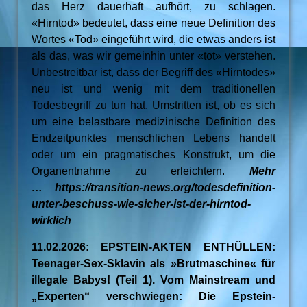
das Herz dauerhaft aufhört, zu schlagen.
«Hirntod» bedeutet, dass eine neue Definition des
Wortes «Tod» eingeführt wird, die etwas anders ist
als das, was wir gemeinhin unter «tot» verstehen.
Unbestreitbar ist, dass der Begriff des «Hirntodes»
neu ist und wenig mit dem traditionellen
Todesbegriff zu tun hat. Umstritten ist, ob es sich
um eine belastbare medizinische Definition des
Endzeitpunktes menschlichen Lebens handelt
oder um ein pragmatisches Konstrukt, um die
Organentnahme zu erleichtern.
Mehr
… https://transition-news.org/todesdefinition-
unter-beschuss-wie-sicher-ist-der-hirntod-
wirklich
11.02.2026: EPSTEIN-AKTEN ENTHÜLLEN:
Teenager-Sex-Sklavin als »Brutmaschine« für
illegale Babys! (Teil 1). Vom Mainstream und
„Experten“ verschwiegen: Die Epstein-