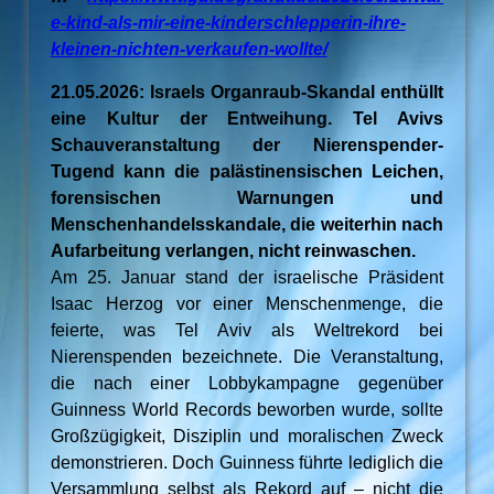
e-kind-als-mir-eine-kinderschlepperin-ihre-
kleinen-nichten-verkaufen-wollte/
21.05.2026: Israels Organraub-Skandal enthüllt
eine Kultur der Entweihung. Tel Avivs
Schauveranstaltung der Nierenspender-
Tugend kann die palästinensischen Leichen,
forensischen Warnungen und
Menschenhandelsskandale, die weiterhin nach
Aufarbeitung verlangen, nicht reinwaschen.
Am 25. Januar stand der israelische Präsident
Isaac Herzog vor einer Menschenmenge, die
feierte, was Tel Aviv als Weltrekord bei
Nierenspenden bezeichnete. Die Veranstaltung,
die nach einer Lobbykampagne gegenüber
Guinness World Records beworben wurde, sollte
Großzügigkeit, Disziplin und moralischen Zweck
demonstrieren. Doch Guinness führte lediglich die
Versammlung selbst als Rekord auf – nicht die