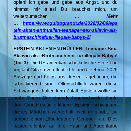
opfert! Ich gebe und gebe aus Angst, und du
nimmst mir alles! Du brauchst mich, um
weiterzumachen …
Mehr
…
https://www.guidograndt.de/2026/02/09/eps
tein-akten-enthuellen-teenager-sex-sklavin-als-
brutmaschinefuer-illegale-babys-2/
EPSTEIN-AKTEN ENTHÜLLEN: Teenager-Sex-
Sklavin als »Brutmaschine« für illegale Babys!
(Teil 3).
Die US-amerikanische kritische Seite The
Vigilant Citizen veröffentlichte am 6. Februar 2026
Auszüge und Fotos aus diesen Tagebücher, die
schockierend sind: Offensichtlich waren diese
Schwangerschaften kein Zufall. Epstein wollte sie
herbeiführen. Die folgende Tagebuchseite könnte
den Grund dafür erklären. Epstein schwängert
dieses Mädchen wiederholt, weil er glaubt, sie
gehöre einem „überlegenen Genpool“ an. Dies
basiert offenbar auf ihrer Haar- und Augenfarbe