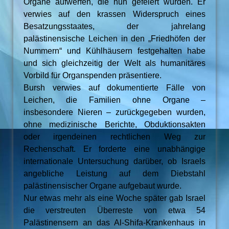
Organe aufwerfen, die nun gefeiert würden. Er
verwies auf den krassen Widerspruch eines
Besatzungsstaates, der jahrelang
palästinensische Leichen in den „Friedhöfen der
Nummern“ und Kühlhäusern festgehalten habe
und sich gleichzeitig der Welt als humanitäres
Vorbild für Organspenden präsentiere.
Bursh verwies auf dokumentierte Fälle von
Leichen, die Familien ohne Organe –
insbesondere Nieren – zurückgegeben wurden,
ohne medizinische Berichte, Obduktionsakten
oder irgendeinen rechtlichen Weg zur
Rechenschaft. Er forderte eine unabhängige
internationale Untersuchung darüber, ob Israels
angebliche Leistung auf dem Diebstahl
palästinensischer Organe aufgebaut wurde.
Nur etwas mehr als eine Woche später gab Israel
die verstreuten Überreste von etwa 54
Palästinensern an das Al-Shifa-Krankenhaus in