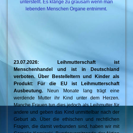
unterstellt. Es klänge zu grausam wenn man
lebenden Menschen Organe entnimmt.
23.07.2026: Leihmutterschaft ist
Menschenhandel und ist in Deutschland
verboten. Über Bestelleltern und Kinder als
Produkt: Für die EU ist Leihmutterschaft
Ausbeutung.
Neun Monate lang trägt eine
werdende Mutter ihr Kind unter dem Herzen.
Manche Frauen tun dies jedoch als Leihmutter für
andere und geben das Kind unmittelbar nach der
Geburt ab. Über die ethischen und rechtlichen
Fragen, die damit verbunden sind, haben wir mit