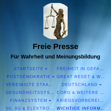
Freie Presse
Für Wahrheit und Meinungsbildung
STARTSEITE
FREIHEIT IN GEFAHR
POSTDEMOKRATIE
GREAT RESET & WEF
VEREINIGTE STAATEN EUROPA
DEUTSCHLAND
GESUNDHEITSSYSTEM
CORO & WEITERE PANDEMIEN
FINANZSYSTEM
KRIEGSVORBEREITUNGEN
5G, 6G & ELEKTROSMOG
WICHTIGE INFORMATIONEN