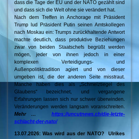
dass die Tage der EU und der NATO gezählt sind
und dass sich die Welt ohne sie verändert hat.
Nach dem Treffen in Anchorage mit Präsident
Trump lud Präsident Putin seinen Amtskollegen
nach Moskau ein: Trumps zurückhaltende Antwort
machte deutlich, dass produktive Beziehungen
zwar von beiden Staatschefs begrüßt werden
mögen, jeder von ihnen jedoch in einer
komplexen Verteidigungs- und
Außenpolitiktradition agiert und von dieser
umgeben ist, die der anderen Seite misstraut.
Manche haben dies als „Schmelztiegel des
Glaubens“ bezeichnet, und vergangene
Erfahrungen lassen sich nur schwer überwinden.
Veränderungen werden langsam voranschreiten.
Mehr …
https://uncutnews.ch/die-letzte-
schlacht-der-nato/
13.07.2026: Was wird aus der NATO? Ulrikes