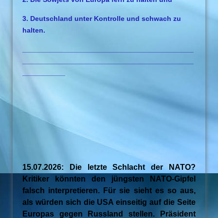
3. Deutschland unter Kontrolle und schwach zu
halten.
____________________________________________
____________________________________________
___________
15.07.2026: Die letzte Schlacht der NATO?
Kritiker könnten den jüngsten NATO-Gipfel
falsch interpretieren. Für sie sieht es so aus,
als würden sich die USA einseitig auf die Seite
Europas gegen Russland stellen. Präsident