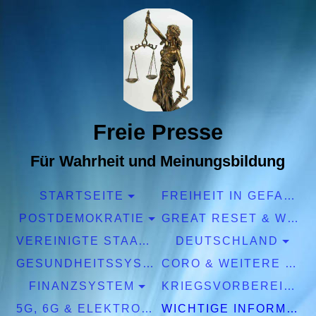
Freie Presse
Für Wahrheit und Meinungsbildung
STARTSEITE
FREIHEIT IN GEFAHR
POSTDEMOKRATIE
GREAT RESET & WEF
VEREINIGTE STAATEN EUROPA
DEUTSCHLAND
GESUNDHEITSSYSTEM
CORO & WEITERE PANDEMIEN
FINANZSYSTEM
KRIEGSVORBEREITUNGEN
5G, 6G & ELEKTROSMOG
WICHTIGE INFORMATIONEN