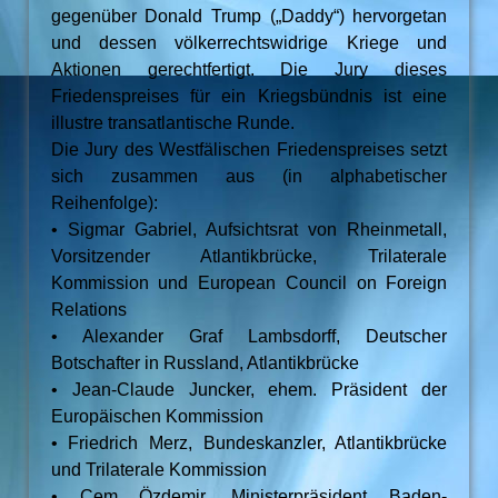
gegenüber Donald Trump („Daddy“) hervorgetan
und dessen völkerrechtswidrige Kriege und
Aktionen gerechtfertigt. Die Jury dieses
Friedenspreises für ein Kriegsbündnis ist eine
illustre transatlantische Runde.
Die Jury des Westfälischen Friedenspreises setzt
sich zusammen aus (in alphabetischer
Reihenfolge):
• Sigmar Gabriel, Aufsichtsrat von Rheinmetall,
Vorsitzender Atlantikbrücke, Trilaterale
Kommission und European Council on Foreign
Relations
• Alexander Graf Lambsdorff, Deutscher
Botschafter in Russland, Atlantikbrücke
• Jean-Claude Juncker, ehem. Präsident der
Europäischen Kommission
• Friedrich Merz, Bundeskanzler, Atlantikbrücke
und Trilaterale Kommission
• Cem Özdemir, Ministerpräsident Baden-