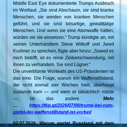
Middle East Eye dokumentierte Trumps Ausbruch
im Wortlaut: „Sie sind Abschaum, sie sind kranke
Menschen, sie werden von kranken Menschen
geführt, und sie sind bösartige, gewalttätige
Menschen. Und wenn sie eine Atomwaffe hätten,
würden sie sie einsetzen.“ Trump kündigte an, mit
seinen Unterhändlern Steve Witkoff und Jared
Kushner zu sprechen, fügte aber hinzu: „Soweit es
mich betrifft, ist es reine Zeitverschwendung, mit
ihnen zu verhandeln. Sie sind Lügner.“
Die unverblümte Wortwahl des US-Präsidenten ist
das eine. Die Frage, warum ein Waffenstillstand,
der nicht einmal vier Wochen hielt, überhaupt
zustande kam — und wem er tatsächlich nützte
—, ist das andere.
Mehr
…
https://tkp.at/2026/07/08/trump-bei-nato-
gipfel-der-waffenstillstand-ist-vorbei/
02.07.2026: Warum wartet Russland mit dem