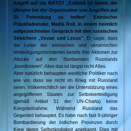
Angriff auf die NATO? „Estland ist bereit, der
Ukraine bei der Organisation von Angriffen auf
St. Petersburg zu helfen“ Estnischer
Präsidialberater, Madis Roll, in einem heimlich
aufgezeichneten Gespräch mit den russischen
Streichern „Vovan und Lexus“.
Er sagte, dass
die Leiter der estnischen und ukrainischen
Verteidigungsministerien bereits ihre Aktionen zur
Attacke auf den Nordwesten Russlands
„koordinieren“. Aber das ist längst nicht Alles.
Aber natürlich behaupten westliche Politiker nach
wie vor, dass sie nicht im Krieg mit Russland
seien. Völkerrechtlich sei die Unterstützung eines
angegriffenen Staates zur Selbstverteidigung
(gemäß Artikel 51 der UN-Charta) keine
Kriegsteilnahme. Während Russland das
Gegenteil behauptet. Es habe nach fast 9-jähriger
Bombardierung der östlichen Provinzen durch
Kiew deren Selbständigkeit anerkannt. Dies mit