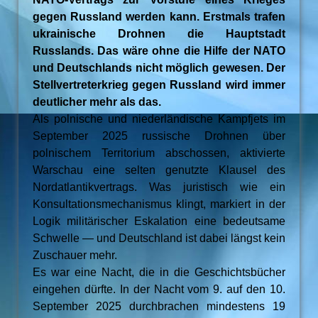
gegen Russland werden kann. Erstmals trafen
ukrainische Drohnen die Hauptstadt
Russlands. Das wäre ohne die Hilfe der NATO
und Deutschlands nicht möglich gewesen. Der
Stellvertreterkrieg gegen Russland wird immer
deutlicher mehr als das.
Als polnische und niederländische Kampfjets im
September 2025 russische Drohnen über
polnischem Territorium abschossen, aktivierte
Warschau eine selten genutzte Klausel des
Nordatlantikvertrags. Was juristisch wie ein
Konsultationsmechanismus klingt, markiert in der
Logik militärischer Eskalation eine bedeutsame
Schwelle — und Deutschland ist dabei längst kein
Zuschauer mehr.
Es war eine Nacht, die in die Geschichtsbücher
eingehen dürfte. In der Nacht vom 9. auf den 10.
September 2025 durchbrachen mindestens 19