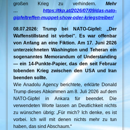
großen Krieg zu verhindern.
Mehr
…
https://tkp.at/2026/07/09/das-nato-
gipfeltreffen-muppet-show-oder-kriegstreiber/
08.07.2026: Trump bei NATO-Gipfel: „Der
Waffenstillstand ist vorbei“. Es war offenbar
von Anfang an eine Fiktion. Am 17. Juni 2026
unterzeichneten Washington und Teheran ein
sogenanntes Memorandum of Understanding
— ein 14-Punkte-Papier, das den seit Februar
tobenden Krieg zwischen den USA und Iran
beenden sollte.
Wie Anadolu Agency berichtete, erklärte Donald
Trump dieses Abkommen am 8. Juli 2026 auf dem
NATO-Gipfel in Ankara für beendet. Die
verwendeten Worte lassen an Deutlichkeit nichts
zu wünschen übrig: „Für mich? Ich denke, es ist
vorbei. Ich will mit denen nichts mehr zu tun
haben, das sind Abschaum.“