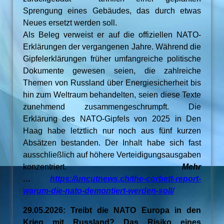
Sprengung eines Gebäudes, das durch etwas
Neues ersetzt werden soll.
Als Beleg verweist er auf die offiziellen NATO-
Erklärungen der vergangenen Jahre. Während die
Gipfelerklärungen früher umfangreiche politische
Dokumente gewesen seien, die zahlreiche
Themen von Russland über Energiesicherheit bis
hin zum Weltraum behandelten, seien diese Texte
zunehmend zusammengeschrumpft. Die
Erklärung des NATO-Gipfels von 2025 in Den
Haag habe letztlich nur noch aus fünf kurzen
Absätzen bestanden. Der Inhalt habe sich fast
ausschließlich auf höhere Verteidigungsausgaben
konzentriert.
Mehr
…
https://uncutnews.ch/the-corbett-report-
warum-die-nato-demontiert-werden-soll/
29.05.2026: Treibt die NATO Europa in den
Krieg mit Russland? Das Risiko eines