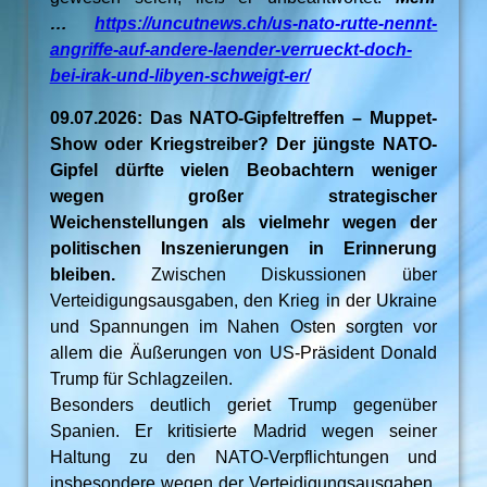
…
https://uncutnews.ch/us-nato-rutte-nennt-
angriffe-auf-andere-laender-verrueckt-doch-
bei-irak-und-libyen-schweigt-er/
09.07.2026: Das NATO-Gipfeltreffen – Muppet-
Show oder Kriegstreiber? Der jüngste NATO-
Gipfel dürfte vielen Beobachtern weniger
wegen großer strategischer
Weichenstellungen als vielmehr wegen der
politischen Inszenierungen in Erinnerung
bleiben.
Zwischen Diskussionen über
Verteidigungsausgaben, den Krieg in der Ukraine
und Spannungen im Nahen Osten sorgten vor
allem die Äußerungen von US-Präsident Donald
Trump für Schlagzeilen.
Besonders deutlich geriet Trump gegenüber
Spanien. Er kritisierte Madrid wegen seiner
Haltung zu den NATO-Verpflichtungen und
insbesondere wegen der Verteidigungsausgaben.