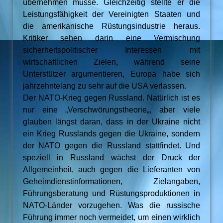
übernehmen müsse. Gleichzeitig stellte er die
Leistungsfähigkeit der Vereinigten Staaten und
die amerikanische Rüstungsindustrie heraus.
Kritiker sehen darin eine Vermischung
sicherheitspolitischer Interessen mit
wirtschaftlichen Zielen, während seine
Unterstützer argumentieren, Europa habe sich
jahrzehntelang zu sehr auf die USA verlassen.
Der NATO-Krieg gegen Russland. Natürlich ist es
nur eine „Verschwörungstheorie„, aber viele
glauben längst daran, dass in der Ukraine nicht
ein Krieg Russlands gegen die Ukraine, sondern
der NATO gegen die Russland stattfindet. Und
speziell in Russland wächst der Druck der
Allgemeinheit, auch gegen die Lieferanten von
Geheimdienstinformationen, Zielangaben,
Führungsberatung und Rüstungsproduktionen in
NATO-Länder vorzugehen. Was die russische
Führung immer noch vermeidet, um einen wirklich