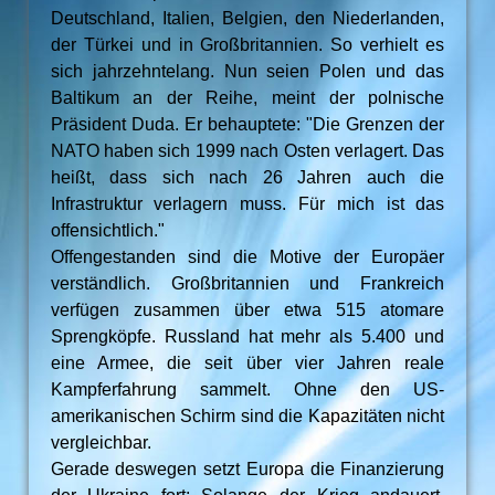
Deutschland, Italien, Belgien, den Niederlanden,
der Türkei und in Großbritannien. So verhielt es
sich jahrzehntelang. Nun seien Polen und das
Baltikum an der Reihe, meint der polnische
Präsident Duda. Er behauptete: "Die Grenzen der
NATO haben sich 1999 nach Osten verlagert. Das
heißt, dass sich nach 26 Jahren auch die
Infrastruktur verlagern muss. Für mich ist das
offensichtlich."
Offengestanden sind die Motive der Europäer
verständlich. Großbritannien und Frankreich
verfügen zusammen über etwa 515 atomare
Sprengköpfe. Russland hat mehr als 5.400 und
eine Armee, die seit über vier Jahren reale
Kampferfahrung sammelt. Ohne den US-
amerikanischen Schirm sind die Kapazitäten nicht
vergleichbar.
Gerade deswegen setzt Europa die Finanzierung