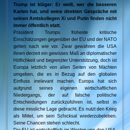
Trump ist klüger: Er weiß, wer die besseren
Karten hat, und seine direkten Gespräche mit
seinen Amtskollegen Xi und Putin finden nicht
immer öffentlich statt.
Präsident Trumps früheste kritische
Einschätzungen gegenüber der EU und der NATO
gelten nach wie vor. Zwar gewähren die USA
ihnen derzeit ein gewisses Maß an diplomatischer
Höflichkeit und begrenzter Unterstützung, doch ist
Europa letztlich von allen Seiten von Mächten
umgeben, die es in Bezug auf den globalen
Einfluss irrelevant machen. Europa hat sich
aufgrund seines eigenen wirtschaftlichen
Niedergangs, der auf falsche politische
Entscheidungen zurückzuführen ist, selbst in
diese missliche Lage gebracht. Es nutzt den Krieg
als Mittel, um sein Schicksal wiederzubeleben.
Seine Chancen stehen schlecht.
Die EU ist wirtschaftlich im Westen von den USA,