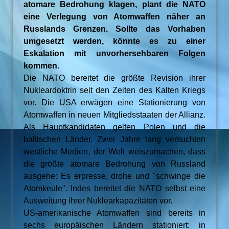
atomare Bedrohung klagen, plant die NATO
eine Verlegung von Atomwaffen näher an
Russlands Grenzen. Sollte das Vorhaben
umgesetzt werden, könnte es zu einer
Eskalation mit unvorhersehbaren Folgen
kommen.
Die NATO bereitet die größte Revision ihrer
Nukleardoktrin seit den Zeiten des Kalten Kriegs
vor. Die USA erwägen eine Stationierung von
Atomwaffen in neuen Mitgliedsstaaten der Allianz.
Als Hauptkandidaten gelten Polen und die
baltischen Länder. Zwei Jahre lang versuchten
westliche Medien, der Welt weiszumachen, dass
die größte atomare Bedrohung von Russland
ausgehe: Es erpresse, drohe und "schwinge die
Atomkeule". Indes bereitet die NATO selbst eine
Ausweitung ihrer Nuklearkapazitäten vor.
US-amerikanische Atomwaffen sind bereits in
sechs europäischen Ländern stationiert: in