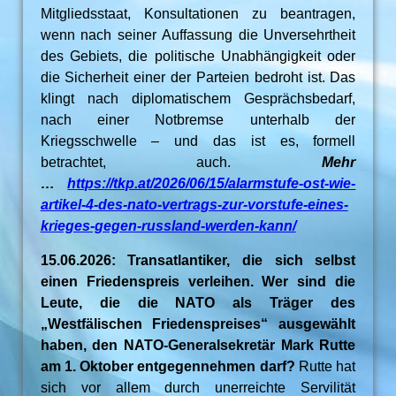
Mitgliedsstaat, Konsultationen zu beantragen,
wenn nach seiner Auffassung die Unversehrtheit
des Gebiets, die politische Unabhängigkeit oder
die Sicherheit einer der Parteien bedroht ist. Das
klingt nach diplomatischem Gesprächsbedarf,
nach einer Notbremse unterhalb der
Kriegsschwelle – und das ist es, formell
betrachtet, auch.
Mehr
…
https://tkp.at/2026/06/15/alarmstufe-ost-wie-
artikel-4-des-nato-vertrags-zur-vorstufe-eines-
krieges-gegen-russland-werden-kann/
15.06.2026: Transatlantiker, die sich selbst
einen Friedenspreis verleihen. Wer sind die
Leute, die die NATO als Träger des
„Westfälischen Friedenspreises“ ausgewählt
haben, den NATO-Generalsekretär Mark Rutte
am 1. Oktober entgegennehmen darf?
Rutte hat
sich vor allem durch unerreichte Servilität