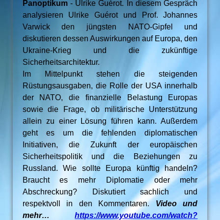
Panoptikum
- Ulrike Guérot. In diesem Gespräch
analysieren Ulrike Guérot und Prof. Johannes
Varwick den jüngsten NATO-Gipfel und
diskutieren dessen Auswirkungen auf Europa, den
Ukraine-Krieg und die zukünftige
Sicherheitsarchitektur.
Im Mittelpunkt stehen die steigenden
Rüstungsausgaben, die Rolle der USA innerhalb
der NATO, die finanzielle Belastung Europas
sowie die Frage, ob militärische Unterstützung
allein zu einer Lösung führen kann. Außerdem
geht es um die fehlenden diplomatischen
Initiativen, die Zukunft der europäischen
Sicherheitspolitik und die Beziehungen zu
Russland. Wie sollte Europa künftig handeln?
Braucht es mehr Diplomatie oder mehr
Abschreckung? Diskutiert sachlich und
respektvoll in den Kommentaren.
Video und
mehr…
https://www.youtube.com/watch?