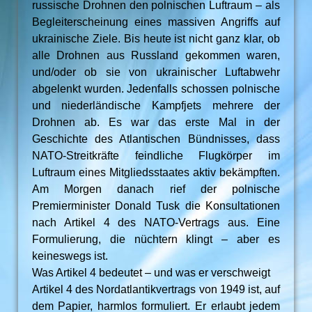
russische Drohnen den polnischen Luftraum – als
Begleiterscheinung eines massiven Angriffs auf
ukrainische Ziele. Bis heute ist nicht ganz klar, ob
alle Drohnen aus Russland gekommen waren,
und/oder ob sie von ukrainischer Luftabwehr
abgelenkt wurden. Jedenfalls schossen polnische
und niederländische Kampfjets mehrere der
Drohnen ab. Es war das erste Mal in der
Geschichte des Atlantischen Bündnisses, dass
NATO-Streitkräfte feindliche Flugkörper im
Luftraum eines Mitgliedsstaates aktiv bekämpften.
Am Morgen danach rief der polnische
Premierminister Donald Tusk die Konsultationen
nach Artikel 4 des NATO-Vertrags aus. Eine
Formulierung, die nüchtern klingt – aber es
keineswegs ist.
Was Artikel 4 bedeutet – und was er verschweigt
Artikel 4 des Nordatlantikvertrags von 1949 ist, auf
dem Papier, harmlos formuliert. Er erlaubt jedem