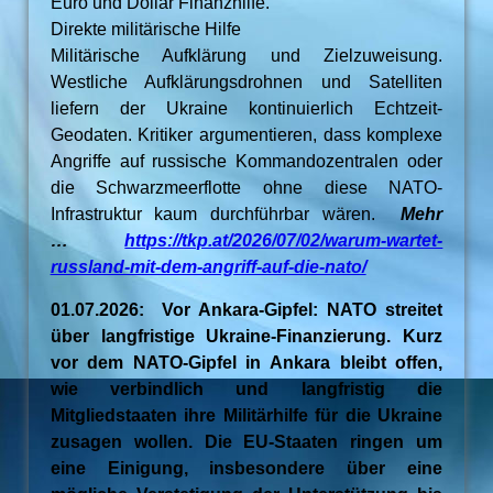
Euro und Dollar Finanzhilfe.
Direkte militärische Hilfe
Militärische Aufklärung und Zielzuweisung.
Westliche Aufklärungsdrohnen und Satelliten
liefern der Ukraine kontinuierlich Echtzeit-
Geodaten. Kritiker argumentieren, dass komplexe
Angriffe auf russische Kommandozentralen oder
die Schwarzmeerflotte ohne diese NATO-
Infrastruktur kaum durchführbar wären.
Mehr
…
https://tkp.at/2026/07/02/warum-wartet-
russland-mit-dem-angriff-auf-die-nato/
01.07.2026: Vor Ankara-Gipfel: NATO streitet
über langfristige Ukraine-Finanzierung. Kurz
vor dem NATO-Gipfel in Ankara bleibt offen,
wie verbindlich und langfristig die
Mitgliedstaaten ihre Militärhilfe für die Ukraine
zusagen wollen. Die EU-Staaten ringen um
eine Einigung, insbesondere über eine