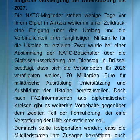
mögliche Verstetigung der Unterstützung bis
2027.
Die NATO-Mitglieder stehen wenige Tage vor
ihrem Gipfel in Ankara weiterhin unter Zeitdruck,
eine Einigung über den Umfang und die
Verbindlichkeit ihrer langfristigen Militärhilfe für
die Ukraine zu erzielen. Zwar wurde bei einer
Abstimmung der NATO-Botschafter über die
Gipfelschlusserklärung am Dienstag in Brüssel
bestätigt, dass sich die Verbündeten für 2026
verpflichten wollen, 70 Milliarden Euro für
militärische Ausrüstung, Unterstützung und
Ausbildung der Ukraine bereitzustellen. Doch
nach FAZ-Informationen aus diplomatischen
Kreisen gibt es weiterhin Vorbehalte gegenüber
dem zweiten Teil der Formulierung, der eine
Verstetigung der Hilfe konkretisieren soll.
Demnach sollte festgehalten werden, dass die
Mitgliedstaaten ihre Zusagen bekräftigen, auch