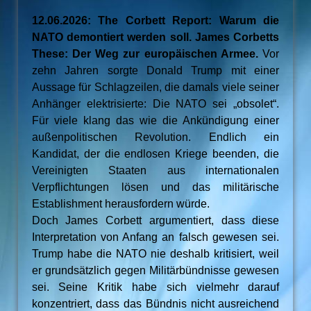
12.06.2026: The Corbett Report: Warum die
NATO demontiert werden soll. James Corbetts
These: Der Weg zur europäischen Armee.
Vor
zehn Jahren sorgte Donald Trump mit einer
Aussage für Schlagzeilen, die damals viele seiner
Anhänger elektrisierte: Die NATO sei „obsolet“.
Für viele klang das wie die Ankündigung einer
außenpolitischen Revolution. Endlich ein
Kandidat, der die endlosen Kriege beenden, die
Vereinigten Staaten aus internationalen
Verpflichtungen lösen und das militärische
Establishment herausfordern würde.
Doch James Corbett argumentiert, dass diese
Interpretation von Anfang an falsch gewesen sei.
Trump habe die NATO nie deshalb kritisiert, weil
er grundsätzlich gegen Militärbündnisse gewesen
sei. Seine Kritik habe sich vielmehr darauf
konzentriert, dass das Bündnis nicht ausreichend