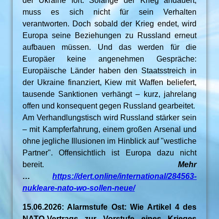
der Ukraine fort: Solange der Krieg andauert,
muss es sich nicht für sein Verhalten
verantworten. Doch sobald der Krieg endet, wird
Europa seine Beziehungen zu Russland erneut
aufbauen müssen. Und das werden für die
Europäer keine angenehmen Gespräche:
Europäische Länder haben den Staatsstreich in
der Ukraine finanziert, Kiew mit Waffen beliefert,
tausende Sanktionen verhängt – kurz, jahrelang
offen und konsequent gegen Russland gearbeitet.
Am Verhandlungstisch wird Russland stärker sein
– mit Kampferfahrung, einem großen Arsenal und
ohne jegliche Illusionen im Hinblick auf "westliche
Partner". Offensichtlich ist Europa dazu nicht
bereit.
Mehr
…
https://dert.online/international/284563-
nukleare-nato-wo-sollen-neue/
15.06.2026: Alarmstufe Ost: Wie Artikel 4 des
NATO-Vertrags zur Vorstufe eines Krieges