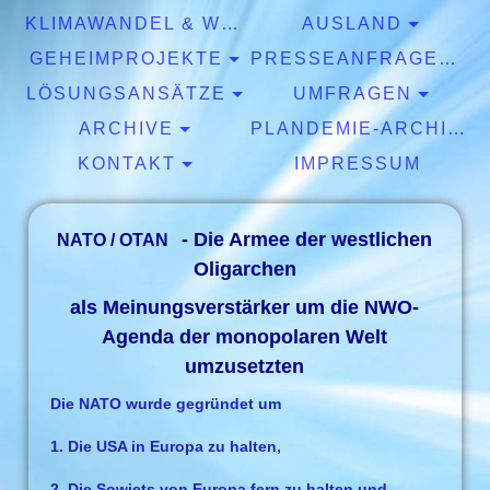
KLIMAWANDEL & WETTER
AUSLAND
GEHEIMPROJEKTE
PRESSEANFRAGEN & EXPERTISEN
LÖSUNGSANSÄTZE
UMFRAGEN
ARCHIVE
PLANDEMIE-ARCHIV
KONTAKT
IMPRESSUM
- Die Armee der westlichen
NATO / OTAN
Oligarchen
als Meinungsverstärker um die NWO-
Agenda der monopolaren Welt
umzusetzten
Die NATO wurde gegründet um
1. Die USA in Europa zu halten,
2. Die Sowjets von Europa fern zu halten und