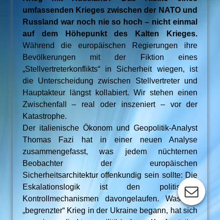
umfassenden Krieges zwischen der NATO und
Russland war noch nie so hoch – nicht einmal
auf dem Höhepunkt des Kalten Krieges.
Während die europäischen Regierungen ihre
Bevölkerungen mit der Fiktion eines
„Stellvertreterkonflikts“ in Sicherheit wiegen, ist
die Unterscheidung zwischen Stellvertreter und
Hauptakteur längst kollabiert. Wir stehen einen
Zwischenfall – real oder inszeniert – vor der
Katastrophe.
Der italienische Ökonom und Geopolitik-Analyst
Thomas Fazi hat in einer neuen Analyse
zusammengefasst, was jedem nüchternen
Beobachter der europäischen
Sicherheitsarchitektur offenkundig sein sollte: Die
Eskalationslogik ist den politischen
Kontrollmechanismen davongelaufen. Was als
„begrenzter“ Krieg in der Ukraine begann, hat sich