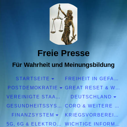
Freie Presse
Für Wahrheit und Meinungsbildung
STARTSEITE
FREIHEIT IN GEFAHR
POSTDEMOKRATIE
GREAT RESET & WEF
VEREINIGTE STAATEN EUROPA
DEUTSCHLAND
GESUNDHEITSSYSTEM
CORO & WEITERE PANDEMIEN
FINANZSYSTEM
KRIEGSVORBEREITUNGEN
5G, 6G & ELEKTROSMOG
WICHTIGE INFORMATIONEN