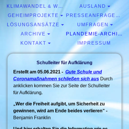
KLIMAWANDEL & WETTER
AUSLAND
GEHEIMPROJEKTE
PRESSEANFRAGEN & EXPERTISEN
LÖSUNGSANSÄTZE
UMFRAGEN
ARCHIVE
PLANDEMIE-ARCHIV
KONTAKT
IMPRESSUM
Schulleiter für Aufklärung
Erstellt am 05.06.2021 -
Gute Schule und
Coronamaßnahmen schließen sich aus
Durch
anklicken kommen Sie zur Seite der Schulleiter
für Aufklärung
.
„
Wer die Freiheit aufgibt, um Sicherheit zu
gewinnen, wird am Ende beides verlieren“
-
Benjamin Franklin
Und hier erhalten Sie die Information wie es