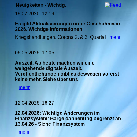
Neuigkeiten - Wichtig.
19.07.2026, 12:19
Es gibt Aktualisierungen unter Geschehnisse
2026, Wichtige Informationen,
Kriegshandlungen, Corona 2. & 3. Quartal
mehr
06.05.2026, 17:05
Auszeit. Ab heute machen wir eine
weitgehende digitale Auszeit.
Veröffentlichungen gibt es deswegen vorerst
keine mehr. Siehe über uns
mehr
12.04.2026, 16:27
12.04.2026: Wichtige Änderungen im
Finanzsystem: Bargeldabhebung begrenzt ab
13.04.26 - Siehe Finanzsystem
mehr