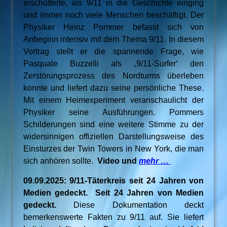
erschütterte, als 9/11 in die Geschichte einging
und immer noch viele Menschen beschäftigt. Der
Physiker Heinz Pommer befasst sich von
Anbeginn intensiv mit dem Thema 9/11. In diesem
Vortrag stellt er die spannende Frage, wie
Pasquale Buzzelli als ‚9/11-Surfer‘ den
Zerstörungsprozess des Nordturms überleben
konnte und liefert dazu seine persönliche These.
Mit einem Heimexperiment veranschaulicht der
Physiker seine Ausführungen. Pommers
Schilderungen sind eine weitere Stimme zu der
widersinnigen offiziellen Darstellungsweise des
Einsturzes der Twin Towers in New York, die man
sich anhören sollte.
Video und
mehr …
09.09.2025: 9/11-Täterkreis seit 24 Jahren von
Medien gedeckt. Seit 24 Jahren von Medien
gedeckt.
Diese Dokumentation deckt
bemerkenswerte Fakten zu 9/11 auf. Sie liefert