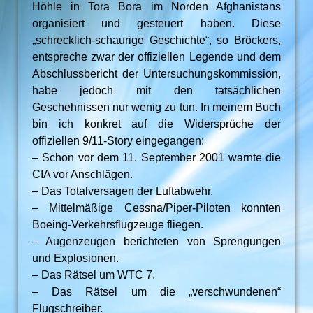
Höhle in Tora Bora im Norden Afghanistans
organisiert und gesteuert haben. Diese
„schrecklich-schaurige Geschichte“, so Bröckers,
entspreche zwar der offiziellen Legende und dem
Abschlussbericht der Untersuchungskommission,
habe jedoch mit den tatsächlichen
Geschehnissen nur wenig zu tun. In meinem Buch
bin ich konkret auf die Widersprüche der
offiziellen 9/11-Story eingegangen:
– Schon vor dem 11. September 2001 warnte die
CIA vor Anschlägen.
– Das Totalversagen der Luftabwehr.
– Mittelmäßige Cessna/Piper-Piloten konnten
Boeing-Verkehrsflugzeuge fliegen.
– Augenzeugen berichteten von Sprengungen
und Explosionen.
– Das Rätsel um WTC 7.
– Das Rätsel um die „verschwundenen“
Flugschreiber.