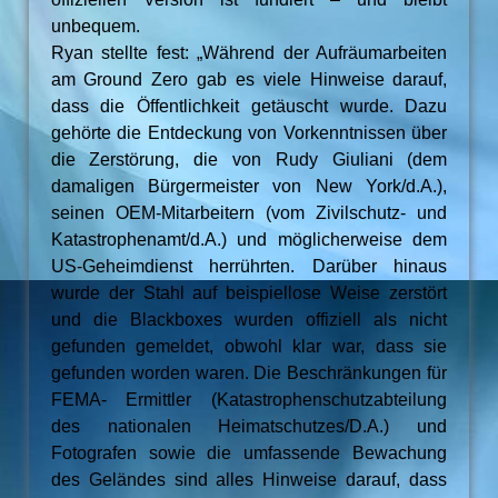
unbequem.
Ryan stellte fest: „Während der Aufräumarbeiten
am Ground Zero gab es viele Hinweise darauf,
dass die Öffentlichkeit getäuscht wurde. Dazu
gehörte die Entdeckung von Vorkenntnissen über
die Zerstörung, die von Rudy Giuliani (dem
damaligen Bürgermeister von New York/d.A.),
seinen OEM-Mitarbeitern (vom Zivilschutz- und
Katastrophenamt/d.A.) und möglicherweise dem
US-Geheimdienst herrührten. Darüber hinaus
wurde der Stahl auf beispiellose Weise zerstört
und die Blackboxes wurden offiziell als nicht
gefunden gemeldet, obwohl klar war, dass sie
gefunden worden waren. Die Beschränkungen für
FEMA- Ermittler (Katastrophenschutzabteilung
des nationalen Heimatschutzes/D.A.) und
Fotografen sowie die umfassende Bewachung
des Geländes sind alles Hinweise darauf, dass