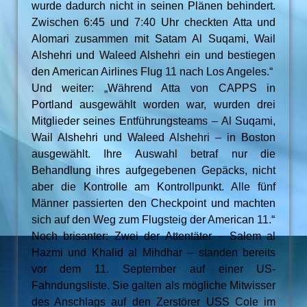
wurde dadurch nicht in seinen Plänen behindert.
Zwischen 6:45 und 7:40 Uhr checkten Atta und
Alomari zusammen mit Satam Al Suqami, Wail
Alshehri und Waleed Alshehri ein und bestiegen
den American Airlines Flug 11 nach Los Angeles.“
Und weiter: „Während Atta von CAPPS in
Portland ausgewählt worden war, wurden drei
Mitglieder seines Entführungsteams – Al Suqami,
Wail Alshehri und Waleed Alshehri – in Boston
ausgewählt. Ihre Auswahl betraf nur die
Behandlung ihres aufgegebenen Gepäcks, nicht
aber die Kontrolle am Kontrollpunkt. Alle fünf
Männer passierten den Checkpoint und machten
sich auf den Weg zum Flugsteig der American 11.“
Noch brisanter: Zwei der Attentäter – Salem al
Hazmi und Khalid al Mihdhar – standen bereits
vor dem 11. September auf einer US-
Fahndungsliste. Sie galten als mögliche Mitwisser
des Anschlags auf den Zerstörer USS Cole im