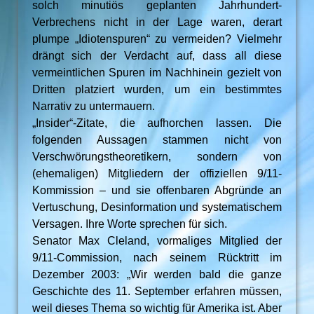
solch minutiös geplanten Jahrhundert-
Verbrechens nicht in der Lage waren, derart
plumpe „Idiotenspuren“ zu vermeiden? Vielmehr
drängt sich der Verdacht auf, dass all diese
vermeintlichen Spuren im Nachhinein gezielt von
Dritten platziert wurden, um ein bestimmtes
Narrativ zu untermauern.
„Insider“-Zitate, die aufhorchen lassen. Die
folgenden Aussagen stammen nicht von
Verschwörungstheoretikern, sondern von
(ehemaligen) Mitgliedern der offiziellen 9/11-
Kommission – und sie offenbaren Abgründe an
Vertuschung, Desinformation und systematischem
Versagen. Ihre Worte sprechen für sich.
Senator Max Cleland, vormaliges Mitglied der
9/11-Commission, nach seinem Rücktritt im
Dezember 2003: „Wir werden bald die ganze
Geschichte des 11. September erfahren müssen,
weil dieses Thema so wichtig für Amerika ist. Aber