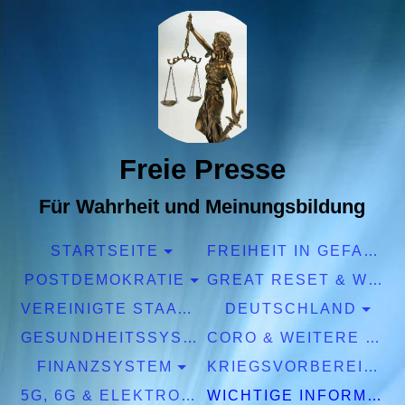
Freie Presse
Für Wahrheit und Meinungsbildung
STARTSEITE
FREIHEIT IN GEFAHR
POSTDEMOKRATIE
GREAT RESET & WEF
VEREINIGTE STAATEN EUROPA
DEUTSCHLAND
GESUNDHEITSSYSTEM
CORO & WEITERE PANDEMIEN
FINANZSYSTEM
KRIEGSVORBEREITUNGEN
5G, 6G & ELEKTROSMOG
WICHTIGE INFORMATIONEN