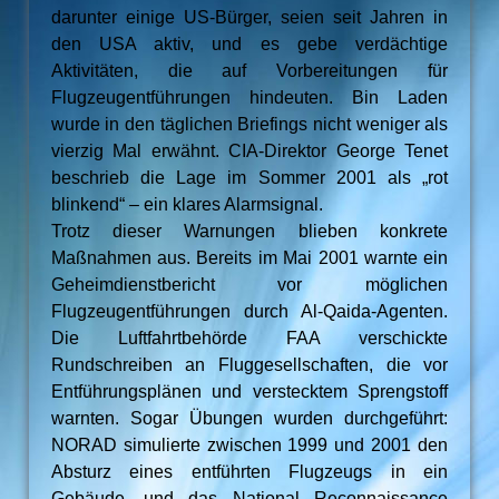
darunter einige US-Bürger, seien seit Jahren in
den USA aktiv, und es gebe verdächtige
Aktivitäten, die auf Vorbereitungen für
Flugzeugentführungen hindeuten. Bin Laden
wurde in den täglichen Briefings nicht weniger als
vierzig Mal erwähnt. CIA-Direktor George Tenet
beschrieb die Lage im Sommer 2001 als „rot
blinkend“ – ein klares Alarmsignal.
Trotz dieser Warnungen blieben konkrete
Maßnahmen aus. Bereits im Mai 2001 warnte ein
Geheimdienstbericht vor möglichen
Flugzeugentführungen durch Al-Qaida-Agenten.
Die Luftfahrtbehörde FAA verschickte
Rundschreiben an Fluggesellschaften, die vor
Entführungsplänen und verstecktem Sprengstoff
warnten. Sogar Übungen wurden durchgeführt:
NORAD simulierte zwischen 1999 und 2001 den
Absturz eines entführten Flugzeugs in ein
Gebäude, und das National Reconnaissance