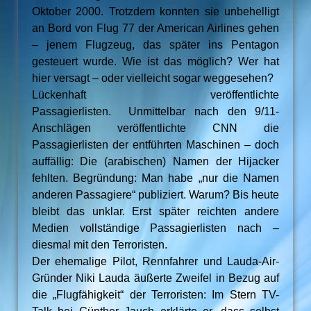
Oktober 2000. Trotzdem konnten sie unbehelligt
an Bord von Flug 77 der American Airlines gehen
– jenem Flugzeug, das später ins Pentagon
gesteuert wurde. Wie ist das möglich? Wer hat
hier versagt – oder vielleicht sogar weggesehen?
Lückenhaft veröffentlichte
Passagierlisten. Unmittelbar nach den 9/11-
Anschlägen veröffentlichte CNN die
Passagierlisten der entführten Maschinen – doch
auffällig: Die (arabischen) Namen der Hijacker
fehlten. Begründung: Man habe „nur die Namen
anderen Passagiere“ publiziert. Warum? Bis heute
bleibt das unklar. Erst später reichten andere
Medien vollständige Passagierlisten nach –
diesmal mit den Terroristen.
Der ehemalige Pilot, Rennfahrer und Lauda-Air-
Gründer Niki Lauda äußerte Zweifel in Bezug auf
die „Flugfähigkeit“ der Terroristen: Im Stern TV-