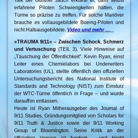
Talk bei Günther Jauch erklärte er, dass selbst
erfahrene Piloten Schwierigkeiten hätten, die
Türme so präzise zu treffen. Für solche Manöver
brauche es vollausgebildete Boeing-Piloten und
nicht Halbausgebildete.
Video und mehr …
»TRAUMA 9/11« – Zwischen Schock, Schmerz
und Vertuschung
(TEIL 3). Viele Hinweise auf
„Täuschung der Öffentlichkeit“. Kevin Ryan, einst
Leiter eines Chemielabors bei Underwriters
Laboratories (UL), stellte öffentlich den offiziellen
Untersuchungsbericht des National Institute of
Standards and Technology (NIST) zum Einsturz
der WTC-Türme öffentlich in Frage – und wurde
daraufhin entlassen.
Heute ist Ryan Mitherausgeber des Journal of
9/11 Studies, Gründungsmitglied von Scholars for
9/11 Truth & Justice sowie der 9/11 Working
Group of Bloomington. Seine Kritik an der
offiziellen Version ist fundiert – und bleibt