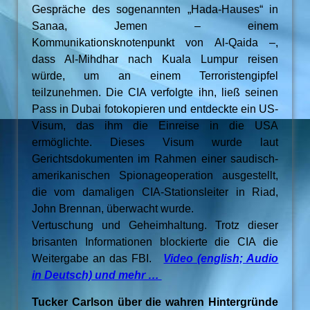
Gespräche des sogenannten „Hada-Hauses“ in
Sanaa, Jemen – einem
Kommunikationsknotenpunkt von Al-Qaida –,
dass Al-Mihdhar nach Kuala Lumpur reisen
würde, um an einem Terroristengipfel
teilzunehmen. Die CIA verfolgte ihn, ließ seinen
Pass in Dubai fotokopieren und entdeckte ein US-
Visum, das ihm die Einreise in die USA
ermöglichte. Dieses Visum wurde laut
Gerichtsdokumenten im Rahmen einer saudisch-
amerikanischen Spionageoperation ausgestellt,
die vom damaligen CIA-Stationsleiter in Riad,
John Brennan, überwacht wurde.
Vertuschung und Geheimhaltung. Trotz dieser
brisanten Informationen blockierte die CIA die
Weitergabe an das FBI.
Video (english; Audio
in Deutsch) und mehr …
Tucker Carlson über die wahren Hintergründe