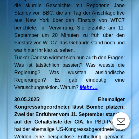
die skurrile Geschichte mit Reporterin Jane
Stanley von BBC, die am Tag der Anschläge live
aus New York über den Einsturz von WTC7
berichtete, für Verwirrung. Sie erzählte am 11.
September um 20 Minuten zu früh über den
Einsturz von WTC7, das Gebäude stand noch und
war hinter ihr klar zu sehen.
Tucker Carlosn widmet sich nun auch den Fragen:
Was ist tatsächlich passiert? Was wusste die
Regierung? Was wussten ausländische
Regierungen? Es gab eindeutig eine
Vertuschungsaktion. Warum?
Mehr …
30.05.2025: Ehemaliger
Kongressabgeordneter lässt Bombe platzen:
Zwei der Entführer vom 11. September standen
auf der Gehaltsliste der CIA.
Im PBD-Podcast
hat der ehemalige US-Kongressabgeordnete Curt
Weldon eine beispiellose Enthüllung gemacht: