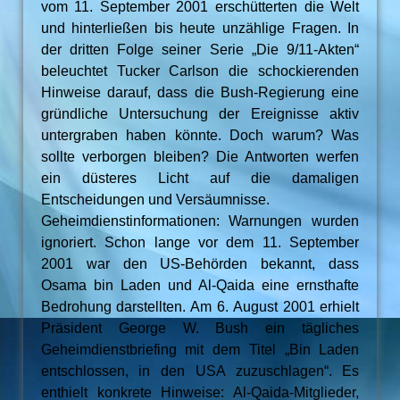
vom 11. September 2001 erschütterten die Welt
und hinterließen bis heute unzählige Fragen. In
der dritten Folge seiner Serie „Die 9/11-Akten“
beleuchtet Tucker Carlson die schockierenden
Hinweise darauf, dass die Bush-Regierung eine
gründliche Untersuchung der Ereignisse aktiv
untergraben haben könnte. Doch warum? Was
sollte verborgen bleiben? Die Antworten werfen
ein düsteres Licht auf die damaligen
Entscheidungen und Versäumnisse.
Geheimdienstinformationen: Warnungen wurden
ignoriert. Schon lange vor dem 11. September
2001 war den US-Behörden bekannt, dass
Osama bin Laden und Al-Qaida eine ernsthafte
Bedrohung darstellten. Am 6. August 2001 erhielt
Präsident George W. Bush ein tägliches
Geheimdienstbriefing mit dem Titel „Bin Laden
entschlossen, in den USA zuzuschlagen“. Es
enthielt konkrete Hinweise: Al-Qaida-Mitglieder,