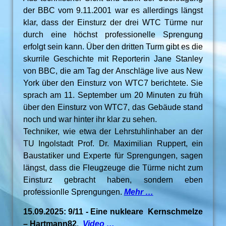
der BBC vom 9.11.2001 war es allerdings längst
klar, dass der Einsturz der drei WTC Türme nur
durch eine höchst professionelle Sprengung
erfolgt sein kann. Über den dritten Turm gibt es die
skurrile Geschichte mit Reporterin Jane Stanley
von BBC, die am Tag der Anschläge live aus New
York über den Einsturz von WTC7 berichtete. Sie
sprach am 11. September um 20 Minuten zu früh
über den Einsturz von WTC7, das Gebäude stand
noch und war hinter ihr klar zu sehen.
Techniker, wie etwa der Lehrstuhlinhaber an der
TU Ingolstadt Prof. Dr. Maximilian Ruppert, ein
Baustatiker und Experte für Sprengungen, sagen
längst, dass die Fleugzeuge die Türme nicht zum
Einsturz gebracht haben, sondern eben
professionlle Sprengungen.
Mehr …
15.09.2025: 9/11 - Eine nukleare Kernschmelze
– Hartmann82
.
Video …