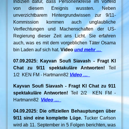
Indizien dafür, dass Personenkreise im Vorfeld
von diesem Ereignis wussten. Neben
unverzichtbarem Hintergrundwissen zur 9/11-
Kommission kommen auch unglaubliche
Verflechtungen und Machenschaften der US-
Regierung dieser Zeit ans Licht. Sie erfahren
auch, was es mit dem vorgeblichen Täter Osama
bin Laden auf sich hat.
Video
und mehr …
07.09.2025: Kayvan Soufi Siavash - Fragt KI
Chat zu 9/11 spektakuläre Antworten!
Teil
1/2 KEN FM - Hartmann82
Video …
Kayvan Soufi Siavash - Fragt KI Chat zu 911
spektakuläre Antworten!
Teil 2/2 KEN FM -
Hartmann82
Video …
04.09.2025: Die offiziellen Behauptungen über
9/11 sind eine komplette Lüge.
Tucker Carlson
wird ab 11. September in 5 Folgen berichten, was