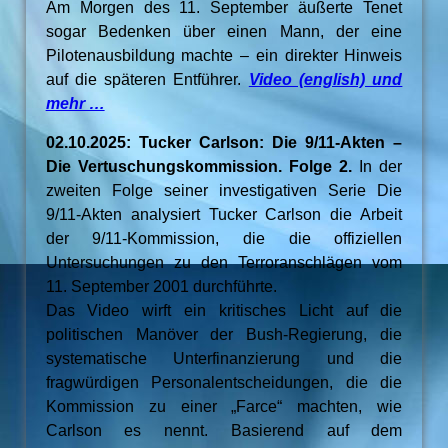
Am Morgen des 11. September äußerte Tenet
sogar Bedenken über einen Mann, der eine
Pilotenausbildung machte – ein direkter Hinweis
auf die späteren Entführer.
Video (english) und
mehr …
02.10.2025: Tucker Carlson: Die 9/11-Akten –
Die Vertuschungskommission. Folge 2.
In der
zweiten Folge seiner investigativen Serie Die
9/11-Akten analysiert Tucker Carlson die Arbeit
der 9/11-Kommission, die die offiziellen
Untersuchungen zu den Terroranschlägen vom
11. September 2001 durchführte.
Das Video wirft ein kritisches Licht auf die
politischen Manöver der Bush-Regierung, die
systematische Unterfinanzierung und die
fragwürdigen Personalentscheidungen, die die
Kommission zu einer „Farce“ machten, wie
Carlson es nennt. Basierend auf dem