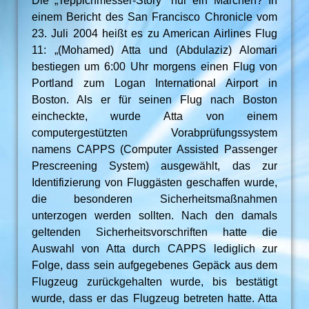
Die „Teppichmesser-Story“ nur ein Märchen? In
einem Bericht des San Francisco Chronicle vom
23. Juli 2004 heißt es zu American Airlines Flug
11: „(Mohamed) Atta und (Abdulaziz) Alomari
bestiegen um 6:00 Uhr morgens einen Flug von
Portland zum Logan International Airport in
Boston. Als er für seinen Flug nach Boston
eincheckte, wurde Atta von einem
computergestützten Vorabprüfungssystem
namens CAPPS (Computer Assisted Passenger
Prescreening System) ausgewählt, das zur
Identifizierung von Fluggästen geschaffen wurde,
die besonderen Sicherheitsmaßnahmen
unterzogen werden sollten. Nach den damals
geltenden Sicherheitsvorschriften hatte die
Auswahl von Atta durch CAPPS lediglich zur
Folge, dass sein aufgegebenes Gepäck aus dem
Flugzeug zurückgehalten wurde, bis bestätigt
wurde, dass er das Flugzeug betreten hatte. Atta