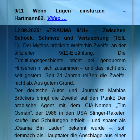
9/11 Wenn Lügen einstürzen –
Hartmann82.
Video …
12.09.2025: »TRAUMA 9/11« – Zwischen
Schock, Schmerz und Vertuschung
(TEIL
1). Der Mythos bröckelt: Weiterhin Zweifel an der
offiziellen 9/11-Erzählung. Die
Ermittlungsgeschichte bricht bei genauerem
Hinsehen in sich zusammen – und das nicht erst
seit gestern. Seit 24 Jahren reißen die Zweifel
nicht ab. Aus gutem Grund.
Der deutsche Autor und Journalist Mathias
Bröckers bringt die Zweifel auf den Punkt: Der
arabische Agent mit dem CIA-Namen „Tim
Osman“, der 1986 in den USA Stinger-Raketen
kaufte und Schulungen erhielt – und später als
„Osama Bin Laden“ bekannt wurde –, soll
demnach als Haupttäter die Anschläge aus einer