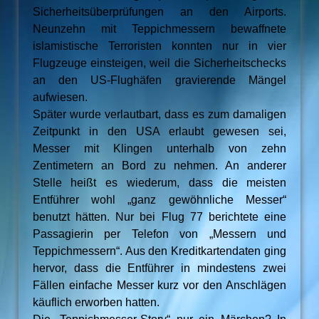
Sicherheitsüberprüfungen an den Airports.
Neunzehn mit Teppichmessern bewaffnete
islamistische Terroristen konnten nur in vier
Flugzeuge einsteigen, weil die Sicherheitschecks
an den US-Flughäfen gravierende Mängel
aufwiesen.
Später wurde verlautbart, dass es zum damaligen
Zeitpunkt in den USA erlaubt gewesen sei,
Messer mit Klingen unterhalb von zehn
Zentimetern an Bord zu nehmen. An anderer
Stelle heißt es wiederum, dass die meisten
Entführer wohl „ganz gewöhnliche Messer“
benutzt hätten. Nur bei Flug 77 berichtete eine
Passagierin per Telefon von „Messern und
Teppichmessern“. Aus den Kreditkartendaten ging
hervor, dass die Entführer in mindestens zwei
Fällen einfache Messer kurz vor den Anschlägen
käuflich erworben hatten.