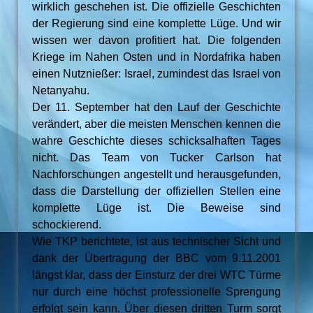
wirklich geschehen ist. Die offizielle Geschichten
der Regierung sind eine komplette Lüge. Und wir
wissen wer davon profitiert hat. Die folgenden
Kriege im Nahen Osten und in Nordafrika haben
einen Nutznießer: Israel, zumindest das Israel von
Netanyahu.
Der 11. September hat den Lauf der Geschichte
verändert, aber die meisten Menschen kennen die
wahre Geschichte dieses schicksalhaften Tages
nicht. Das Team von Tucker Carlson hat
Nachforschungen angestellt und herausgefunden,
dass die Darstellung der offiziellen Stellen eine
komplette Lüge ist. Die Beweise sind
schockierend.
Wie TKP berichtete, ist aus technischer Sicht und
dank der Übertragung der BBC vom 9.11.2001
längst klar, dass der Einsturz der drei WTC Türme
nur durch eine höchst professionelle Sprengung
erfolgt sein kann. Über diesen dritten Turm sorgt