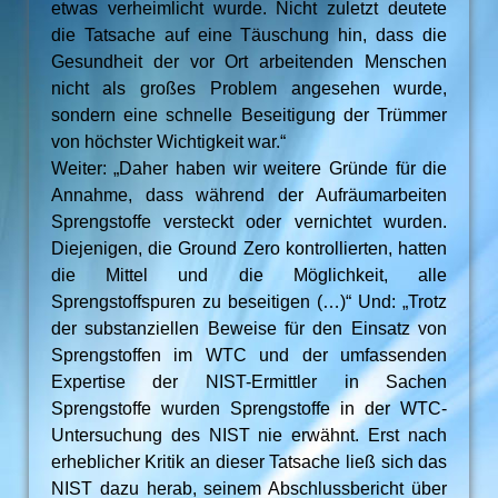
etwas verheimlicht wurde. Nicht zuletzt deutete
die Tatsache auf eine Täuschung hin, dass die
Gesundheit der vor Ort arbeitenden Menschen
nicht als großes Problem angesehen wurde,
sondern eine schnelle Beseitigung der Trümmer
von höchster Wichtigkeit war.“
Weiter: „Daher haben wir weitere Gründe für die
Annahme, dass während der Aufräumarbeiten
Sprengstoffe versteckt oder vernichtet wurden.
Diejenigen, die Ground Zero kontrollierten, hatten
die Mittel und die Möglichkeit, alle
Sprengstoffspuren zu beseitigen (…)“ Und: „Trotz
der substanziellen Beweise für den Einsatz von
Sprengstoffen im WTC und der umfassenden
Expertise der NIST-Ermittler in Sachen
Sprengstoffe wurden Sprengstoffe in der WTC-
Untersuchung des NIST nie erwähnt. Erst nach
erheblicher Kritik an dieser Tatsache ließ sich das
NIST dazu herab, seinem Abschlussbericht über