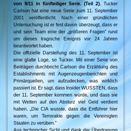
von 9/11 in fünfteiliger Serie. (Teil 2).
Tucker
Carlson hat eine neue Serie zum 11. September
2001 veröffentlicht. Nach einer gründlichen
Untersuchung ist er fest davon überzeugt, dass er
und sein Team eine der „größeren Fragen” rund
um dieses tragische Ereignis vor 24 Jahren
beantwortet haben.
Die offizielle Darstellung des 11. September ist
eine glatte Lüge, so Tucker. Mit einer Serie von
Beiträgen durchbricht Carlson die Erzählung des
Establishments mit Augenzeugenberichten und
Primärquellen, um aufzudecken, was wirklich
passiert ist. Er sagt, dass Insider WUSSTEN, dass
der 11. September kommen würde, und dass sie
mit Wetten auf den Absturz viel Geld verdient
haben. „Die CIA wusste, dass die Entführer hier
waren, um Terrorakte gegen die Vereinigten
Staaten zu verüben.”
Aus technischer Sicht und dank der Übertragung