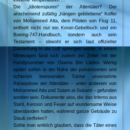
Die „Idiotenspuren“ der Attentäter? Der
anscheinend zufällig „hängen gebliebene“ Koffer
von Mohammed Atta, dem Piloten von Flug 11,
enthielt nicht nur ein Koran-Gebetbuch und ein
Boeing-747-Handbuch, sondern auch sein
Testament – obwohl er sich laut offizieller
Darstellung in die Luft sprengen wollte. In einem
Mietwagen fand sich zudem ein Zettel mit der
Handynummer von Osama Bin Laden. Wenig
später sollen in der Nähe der pulverisierten und
lichterloh brennenden Türme unversehrte
Reisepässe der Attentäter – unter anderem von
Mohammed Atta und Satam al-Sukami – gefunden
worden sein. Dokumente also, die das Inferno aus
Stahl, Kerosin und Feuer auf wundersame Weise
überstanden hatten, während ganze Gebäude zu
Staub zerfielen?
Sollte man wirklich glauben, dass die Täter eines