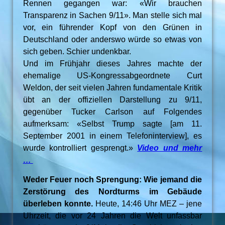
Rennen gegangen war: «Wir brauchen
Transparenz in Sachen 9/11». Man stelle sich mal
vor, ein führender Kopf von den Grünen in
Deutschland oder anderswo würde so etwas von
sich geben. Schier undenkbar.
Und im Frühjahr dieses Jahres machte der
ehemalige US-Kongressabgeordnete Curt
Weldon, der seit vielen Jahren fundamentale Kritik
übt an der offiziellen Darstellung zu 9/11,
gegenüber Tucker Carlson auf Folgendes
aufmerksam: «Selbst Trump sagte [am 11.
September 2001 in einem Telefoninterview], es
wurde kontrolliert gesprengt.»
Video und mehr
…
Weder Feuer noch Sprengung: Wie jemand die
Zerstörung des Nordturms im Gebäude
überleben konnte.
Heute, 14:46 Uhr MEZ – jene
Uhrzeit, die vor 24 Jahren die Welt unfassbar