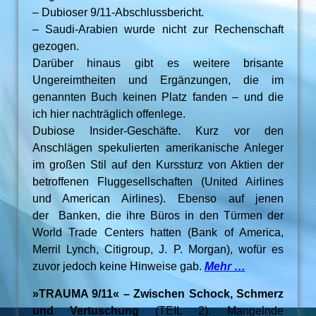
– Dubioser 9/11-Abschlussbericht.
– Saudi-Arabien wurde nicht zur Rechenschaft
gezogen.
Darüber hinaus gibt es weitere brisante
Ungereimtheiten und Ergänzungen, die im
genannten Buch keinen Platz fanden – und die
ich hier nachträglich offenlege.
Dubiose Insider-Geschäfte. Kurz vor den
Anschlägen spekulierten amerikanische Anleger
im großen Stil auf den Kurssturz von Aktien der
betroffenen Fluggesellschaften (United Airlines
und American Airlines). Ebenso auf jenen
der Banken, die ihre Büros in den Türmen der
World Trade Centers hatten (Bank of America,
Merril Lynch, Citigroup, J. P. Morgan), wofür es
zuvor jedoch keine Hinweise gab.
Mehr …
»TRAUMA 9/11« – Zwischen Schock, Schmerz
und Vertuschung
(TEIL 2). Mangelnde