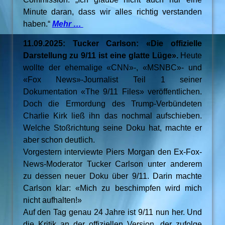
Minute daran, dass wir alles richtig verstanden
haben.“
Mehr …
11.09.2025: Tucker Carlson: «Die offizielle
Darstellung zu 9/11 ist eine glatte Lüge».
Heute
wollte der ehemalige «CNN»-, «MSNBC»- und
«Fox News»-Journalist Teil 1 seiner
Dokumentation «The 9/11 Files» veröffentlichen.
Doch die Ermordung des Trump-Verbündeten
Charlie Kirk ließ ihn das nochmal aufschieben.
Welche Stoßrichtung seine Doku hat, machte er
aber schon deutlich.
Vorgestern interviewte Piers Morgan den Ex-Fox-
News-Moderator Tucker Carlson unter anderem
zu dessen neuer Doku über 9/11. Darin machte
Carlson klar: «Mich zu beschimpfen wird mich
nicht aufhalten!»
Auf den Tag genau 24 Jahre ist 9/11 nun her. Und
die Kritik an der offiziellen Version, der zufolge