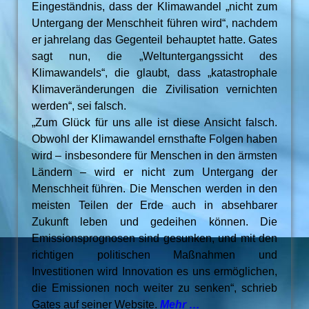
Eingeständnis, dass der Klimawandel „nicht zum
Untergang der Menschheit führen wird“, nachdem
er jahrelang das Gegenteil behauptet hatte. Gates
sagt nun, die „Weltuntergangssicht des
Klimawandels“, die glaubt, dass „katastrophale
Klimaveränderungen die Zivilisation vernichten
werden“, sei falsch.
„Zum Glück für uns alle ist diese Ansicht falsch.
Obwohl der Klimawandel ernsthafte Folgen haben
wird – insbesondere für Menschen in den ärmsten
Ländern – wird er nicht zum Untergang der
Menschheit führen. Die Menschen werden in den
meisten Teilen der Erde auch in absehbarer
Zukunft leben und gedeihen können. Die
Emissionsprognosen sind gesunken, und mit den
richtigen politischen Maßnahmen und
Investitionen wird Innovation es uns ermöglichen,
die Emissionen noch weiter zu senken“, schrieb
Gates auf seiner Website.
Mehr …