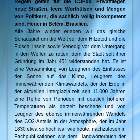
Regeln gelten für die COPxx. Privatflieger,
neue Straßen, leere Worthülsen und Mengen
von Politkern, die sachlich völlig inkompetent
sind. Heuer in Belém, Brasilien.
Alle Jahre wieder erleben wir das gleiche
Schauspiel um die Welt vor dem Hitzetod und die
Fidschi Inseln sowie Venedig vor dem Untergang
in den Wellen zu retten, dem die Stadt seit ihrer
Gründung im Jahr 451 widerstanden hat. Es ist
eine Versammlung von Leugnern des Einflusses
der Sonne auf das Klima, Leugnern des
immerwährenden Klimawandels, der der Erde in
der aktuellen Interglazialzeit seit 11.000 Jahren
eine Reihe von Perioden mit deutlich höheren
Temperaturen als derzeit bescherte und von
Leugner des ebenso immerwährenden Wandels
des CO2-Anteils in der Atmosphäre, der im Jahr
1830 etwa so hoch war wie heute, nachzulesen in
Fachpublikationen wie dem Handwörterbuch der