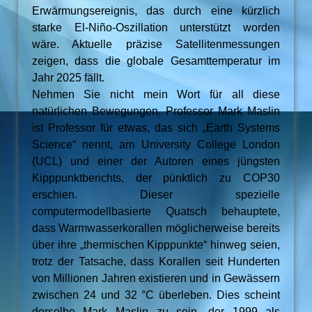
Erwärmungsereignis, das durch eine kürzlich
starke El-Niño-Oszillation unterstützt worden
wäre. Aktuelle präzise Satellitenmessungen
zeigen, dass die globale Gesamttemperatur im
Jahr 2025 fällt.
Nehmen Sie nicht mein Wort für all diese
natürlichen Bewegungen. Professor Mark Maslin
ist Professor für etwas, das sich „Earth Systems
Science“ nennt, am University College London
(UCL) und einer der Autoren eines jüngsten
Kipppunktberichts, der pünktlich zu COP30
erschien. Dieser spezielle
computermodellbasierte Quatsch behauptete,
dass Warmwasserkorallen möglicherweise bereits
über ihre „thermischen Kipppunkte“ hinweg seien,
trotz der Tatsache, dass Korallen seit Hunderten
von Millionen Jahren existieren und in Gewässern
zwischen 24 und 32 °C überleben. Dies scheint
derselbe Mark Maslin zu sein, der 1999 als