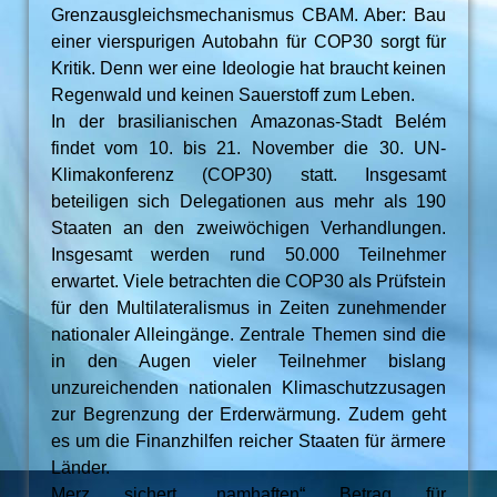
Grenzausgleichsmechanismus CBAM. Aber: Bau
einer vierspurigen Autobahn für COP30 sorgt für
Kritik. Denn wer eine Ideologie hat braucht keinen
Regenwald und keinen Sauerstoff zum Leben.
In der brasilianischen Amazonas-Stadt Belém
findet vom 10. bis 21. November die 30. UN-
Klimakonferenz (COP30) statt. Insgesamt
beteiligen sich Delegationen aus mehr als 190
Staaten an den zweiwöchigen Verhandlungen.
Insgesamt werden rund 50.000 Teilnehmer
erwartet. Viele betrachten die COP30 als Prüfstein
für den Multilateralismus in Zeiten zunehmender
nationaler Alleingänge. Zentrale Themen sind die
in den Augen vieler Teilnehmer bislang
unzureichenden nationalen Klimaschutzzusagen
zur Begrenzung der Erderwärmung. Zudem geht
es um die Finanzhilfen reicher Staaten für ärmere
Länder.
Merz sichert „namhaften“ Betrag für