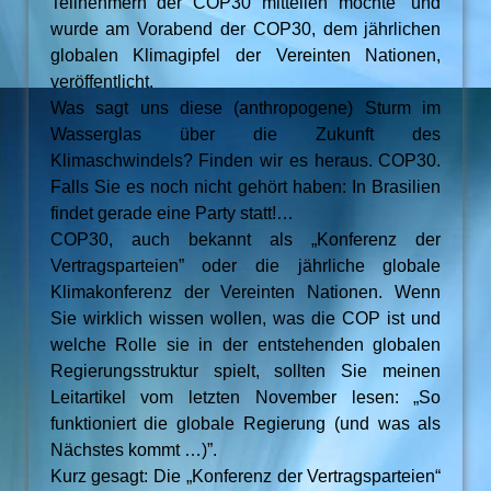
Teilnehmern der COP30 mitteilen möchte“ und
wurde am Vorabend der COP30, dem jährlichen
globalen Klimagipfel der Vereinten Nationen,
veröffentlicht.
Was sagt uns diese (anthropogene) Sturm im
Wasserglas über die Zukunft des
Klimaschwindels? Finden wir es heraus. COP30.
Falls Sie es noch nicht gehört haben: In Brasilien
findet gerade eine Party statt!…
COP30, auch bekannt als „Konferenz der
Vertragsparteien” oder die jährliche globale
Klimakonferenz der Vereinten Nationen. Wenn
Sie wirklich wissen wollen, was die COP ist und
welche Rolle sie in der entstehenden globalen
Regierungsstruktur spielt, sollten Sie meinen
Leitartikel vom letzten November lesen: „So
funktioniert die globale Regierung (und was als
Nächstes kommt …)”.
Kurz gesagt: Die „Konferenz der Vertragsparteien“