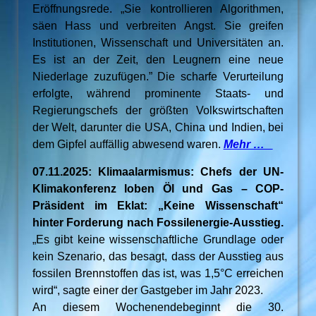
Eröffnungsrede. „Sie kontrollieren Algorithmen,
säen Hass und verbreiten Angst. Sie greifen
Institutionen, Wissenschaft und Universitäten an.
Es ist an der Zeit, den Leugnern eine neue
Niederlage zuzufügen.” Die scharfe Verurteilung
erfolgte, während prominente Staats- und
Regierungschefs der größten Volkswirtschaften
der Welt, darunter die USA, China und Indien, bei
dem Gipfel auffällig abwesend waren.
Mehr …
07.11.2025: Klimaalarmismus: Chefs der UN-
Klimakonferenz loben Öl und Gas – COP-
Präsident im Eklat: „Keine Wissenschaft“
hinter Forderung nach Fossilenergie-Ausstieg.
„Es gibt keine wissenschaftliche Grundlage oder
kein Szenario, das besagt, dass der Ausstieg aus
fossilen Brennstoffen das ist, was 1,5°C erreichen
wird“, sagte einer der Gastgeber im Jahr 2023.
An diesem Wochenendebeginnt die 30.