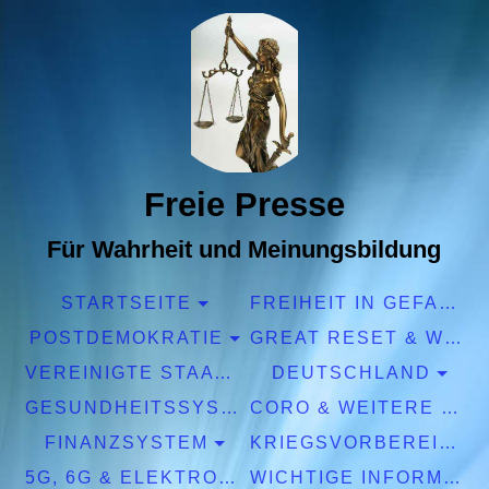
Freie Presse
Für Wahrheit und Meinungsbildung
STARTSEITE
FREIHEIT IN GEFAHR
POSTDEMOKRATIE
GREAT RESET & WEF
VEREINIGTE STAATEN EUROPA
DEUTSCHLAND
GESUNDHEITSSYSTEM
CORO & WEITERE PANDEMIEN
FINANZSYSTEM
KRIEGSVORBEREITUNGEN
5G, 6G & ELEKTROSMOG
WICHTIGE INFORMATIONEN