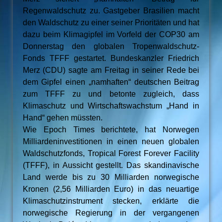
Regenwaldschutz zu. Gastgeber Brasilien macht
den Waldschutz zu einer seiner Prioritäten und hat
dazu beim Klimagipfel im Vorfeld der COP30 am
Donnerstag den globalen Tropenwaldschutz-
Fonds TFFF gestartet. Bundeskanzler Friedrich
Merz (CDU) sagte am Freitag in seiner Rede bei
dem Gipfel einen „namhaften“ deutschen Beitrag
zum TFFF zu und betonte zugleich, dass
Klimaschutz und Wirtschaftswachstum „Hand in
Hand“ gehen müssten.
Wie Epoch Times berichtete, hat Norwegen
Milliardeninvestitionen in einen neuen globalen
Waldschutzfonds, Tropical Forest Forever Facility
(TFFF), in Aussicht gestellt. Das skandinavische
Land werde bis zu 30 Milliarden norwegische
Kronen (2,56 Milliarden Euro) in das neuartige
Klimaschutzinstrument stecken, erklärte die
norwegische Regierung in der vergangenen