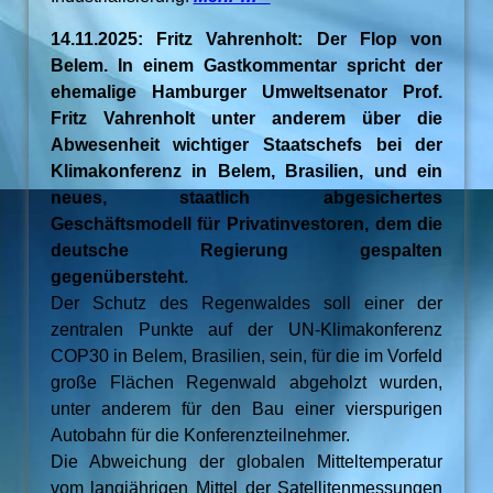
14.11.2025: Fritz Vahrenholt: Der Flop von
Belem. In einem Gastkommentar spricht der
ehemalige Hamburger Umweltsenator Prof.
Fritz Vahrenholt unter anderem über die
Abwesenheit wichtiger Staatschefs bei der
Klimakonferenz in Belem, Brasilien, und ein
neues, staatlich abgesichertes
Geschäftsmodell für Privatinvestoren, dem die
deutsche Regierung gespalten
gegenübersteht.
Der Schutz des Regenwaldes soll einer der
zentralen Punkte auf der UN-Klimakonferenz
COP30 in Belem, Brasilien, sein, für die im Vorfeld
große Flächen Regenwald abgeholzt wurden,
unter anderem für den Bau einer vierspurigen
Autobahn für die Konferenzteilnehmer.
Die Abweichung der globalen Mitteltemperatur
vom langjährigen Mittel der Satellitenmessungen