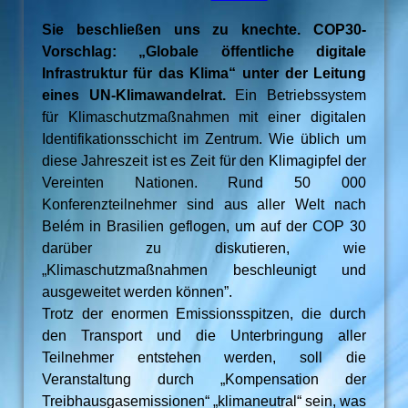
Sie beschließen uns zu knechte. COP30-
Vorschlag: „Globale öffentliche digitale
Infrastruktur für das Klima“ unter der Leitung
eines UN-Klimawandelrat.
Ein Betriebssystem
für Klimaschutzmaßnahmen mit einer digitalen
Identifikationsschicht im Zentrum. Wie üblich um
diese Jahreszeit ist es Zeit für den Klimagipfel der
Vereinten Nationen. Rund 50 000
Konferenzteilnehmer sind aus aller Welt nach
Belém in Brasilien geflogen, um auf der COP 30
darüber zu diskutieren, wie
„Klimaschutzmaßnahmen beschleunigt und
ausgeweitet werden können”.
Trotz der enormen Emissionsspitzen, die durch
den Transport und die Unterbringung aller
Teilnehmer entstehen werden, soll die
Veranstaltung durch „Kompensation der
Treibhausgasemissionen“ „klimaneutral“ sein, was