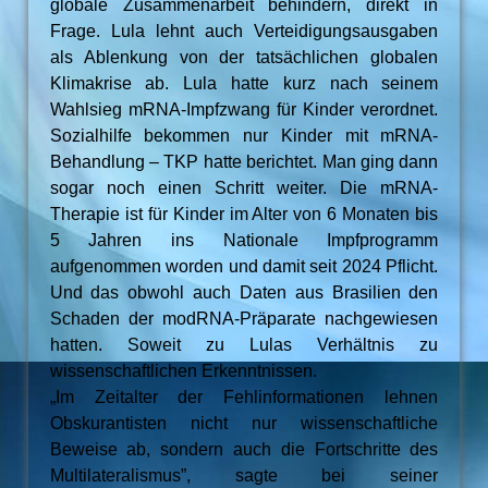
globale Zusammenarbeit behindern, direkt in
Frage. Lula lehnt auch Verteidigungsausgaben
als Ablenkung von der tatsächlichen globalen
Klimakrise ab. Lula hatte kurz nach seinem
Wahlsieg mRNA-Impfzwang für Kinder verordnet.
Sozialhilfe bekommen nur Kinder mit mRNA-
Behandlung – TKP hatte berichtet. Man ging dann
sogar noch einen Schritt weiter. Die mRNA-
Therapie ist für Kinder im Alter von 6 Monaten bis
5 Jahren ins Nationale Impfprogramm
aufgenommen worden und damit seit 2024 Pflicht.
Und das obwohl auch Daten aus Brasilien den
Schaden der modRNA-Präparate nachgewiesen
hatten. Soweit zu Lulas Verhältnis zu
wissenschaftlichen Erkenntnissen.
„Im Zeitalter der Fehlinformationen lehnen
Obskurantisten nicht nur wissenschaftliche
Beweise ab, sondern auch die Fortschritte des
Multilateralismus”, sagte bei seiner