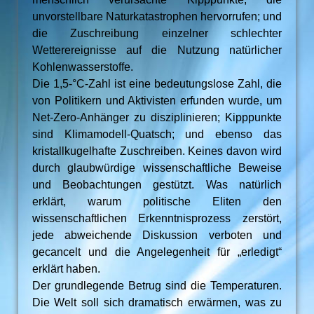
unvorstellbare Naturkatastrophen hervorrufen; und
die Zuschreibung einzelner schlechter
Wetterereignisse auf die Nutzung natürlicher
Kohlenwasserstoffe.
Die 1,5-°C-Zahl ist eine bedeutungslose Zahl, die
von Politikern und Aktivisten erfunden wurde, um
Net-Zero-Anhänger zu disziplinieren; Kipppunkte
sind Klimamodell-Quatsch; und ebenso das
kristallkugelhafte Zuschreiben. Keines davon wird
durch glaubwürdige wissenschaftliche Beweise
und Beobachtungen gestützt. Was natürlich
erklärt, warum politische Eliten den
wissenschaftlichen Erkenntnisprozess zerstört,
jede abweichende Diskussion verboten und
gecancelt und die Angelegenheit für „erledigt“
erklärt haben.
Der grundlegende Betrug sind die Temperaturen.
Die Welt soll sich dramatisch erwärmen, was zu