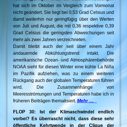
hat sich im Oktober im Vergleich zum Vormonat
nicht geändert. Sie liegt bei 0,53 Grad Celsius und
damit weiterhin nur geringfügig über den Werten
von Juli und August, die mit 0,36 respektive 0,39
Grad Celsius die geringsten Abweichungen seit
mehr als zwei Jahren verzeichneten.
Damit bleibt auch der seit über einem Jahr
andauernde Abkühlungstrend intakt. Die
amerikanische Ozean- und Atmosphärenbehörde
NOAA sieht für diesen Winter eine kühle La Niña
im Pazifik aufziehen, was zu einem weiteren
Rückgang auch der globalen Temperaturen führen
wird. Die Zusammenhänge von
Meeresströmungen und Temperaturen habe ich in
früheren Beiträgen thematisiert.
Mehr …
FLOP 30: Ist der Klimaschwindel endlich
vorbei? Es überrascht nicht, dass diese sehr
öffentliche Kehrtwende in der Clique der