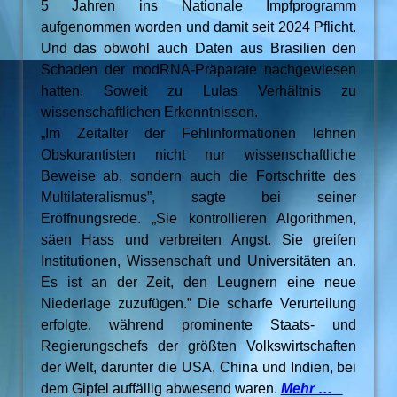
5 Jahren ins Nationale Impfprogramm
aufgenommen worden und damit seit 2024 Pflicht.
Und das obwohl auch Daten aus Brasilien den
Schaden der modRNA-Präparate nachgewiesen
hatten. Soweit zu Lulas Verhältnis zu
wissenschaftlichen Erkenntnissen.
„Im Zeitalter der Fehlinformationen lehnen
Obskurantisten nicht nur wissenschaftliche
Beweise ab, sondern auch die Fortschritte des
Multilateralismus”, sagte bei seiner
Eröffnungsrede. „Sie kontrollieren Algorithmen,
säen Hass und verbreiten Angst. Sie greifen
Institutionen, Wissenschaft und Universitäten an.
Es ist an der Zeit, den Leugnern eine neue
Niederlage zuzufügen.” Die scharfe Verurteilung
erfolgte, während prominente Staats- und
Regierungschefs der größten Volkswirtschaften
der Welt, darunter die USA, China und Indien, bei
dem Gipfel auffällig abwesend waren.
Mehr …