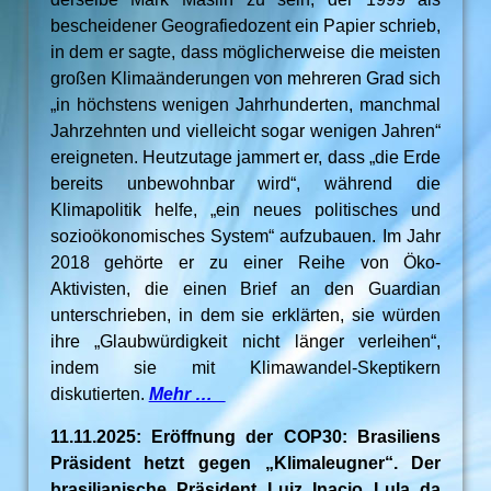
bescheidener Geografiedozent ein Papier schrieb,
in dem er sagte, dass möglicherweise die meisten
großen Klimaänderungen von mehreren Grad sich
„in höchstens wenigen Jahrhunderten, manchmal
Jahrzehnten und vielleicht sogar wenigen Jahren“
ereigneten. Heutzutage jammert er, dass „die Erde
bereits unbewohnbar wird“, während die
Klimapolitik helfe, „ein neues politisches und
sozioökonomisches System“ aufzubauen. Im Jahr
2018 gehörte er zu einer Reihe von Öko-
Aktivisten, die einen Brief an den Guardian
unterschrieben, in dem sie erklärten, sie würden
ihre „Glaubwürdigkeit nicht länger verleihen“,
indem sie mit Klimawandel-Skeptikern
diskutierten.
Mehr …
11.11.2025: Eröffnung der COP30: Brasiliens
Präsident hetzt gegen „Klimaleugner“. Der
brasilianische Präsident Luiz Inacio Lula da