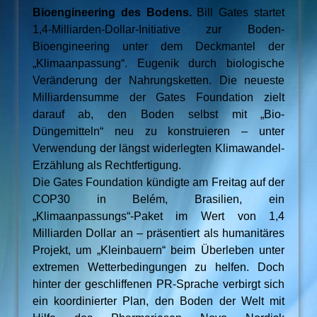
Bioengineering des Bodens.
Bill Gates startet
1,4-Milliarden-Dollar-Initiative zur Boden-
Bioengineering unter dem Deckmantel der
„Klimaanpassung“. Eugenik durch biologische
Veränderung der Nahrungsketten. Die neueste
Milliardensumme der Gates Foundation zielt
darauf ab, den Boden selbst mit „Bio-
Düngemitteln“ neu zu konstruieren – unter
Verwendung der längst widerlegten Klimawandel-
Erzählung als Rechtfertigung.
Die Gates Foundation kündigte am Freitag auf der
COP30 in Belém, Brasilien, ein
„Klimaanpassungs“-Paket im Wert von 1,4
Milliarden Dollar an – präsentiert als humanitäres
Projekt, um „Kleinbauern“ beim Überleben unter
extremen Wetterbedingungen zu helfen. Doch
hinter der geschliffenen PR-Sprache verbirgt sich
ein koordinierter Plan, den Boden der Welt mit