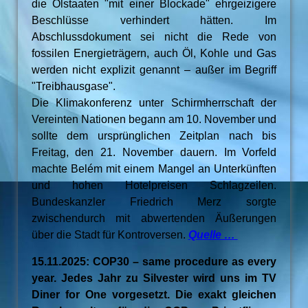
die Ölstaaten "mit einer Blockade" ehrgeizigere
Beschlüsse verhindert hätten. Im
Abschlussdokument sei nicht die Rede von
fossilen Energieträgern, auch Öl, Kohle und Gas
werden nicht explizit genannt – außer im Begriff
"Treibhausgase".
Die Klimakonferenz unter Schirmherrschaft der
Vereinten Nationen begann am 10. November und
sollte dem ursprünglichen Zeitplan nach bis
Freitag, den 21. November dauern. Im Vorfeld
machte Belém mit einem Mangel an Unterkünften
und hohen Hotelpreisen Schlagzeilen.
Bundeskanzler Friedrich Merz sorgte
zwischendurch mit abwertenden Äußerungen
über die Stadt für Kontroversen.
Quelle …
15.11.2025: COP30 – same procedure as every
year. Jedes Jahr zu Silvester wird uns im TV
Diner for One vorgesetzt. Die exakt gleichen