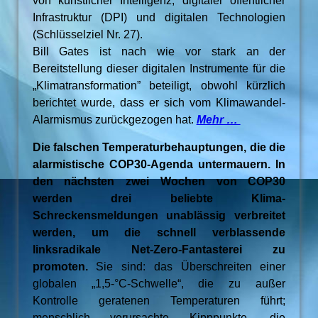
von künstlicher Intelligenz, digitaler öffentlicher
Infrastruktur (DPI) und digitalen Technologien
(Schlüsselziel Nr. 27).
Bill Gates ist nach wie vor stark an der
Bereitstellung dieser digitalen Instrumente für die
„Klimatransformation” beteiligt, obwohl kürzlich
berichtet wurde, dass er sich vom Klimawandel-
Alarmismus zurückgezogen hat.
Mehr …
Die falschen Temperaturbehauptungen, die die
alarmistische COP30-Agenda untermauern. In
den nächsten zwei Wochen von COP30
werden drei beliebte Klima-
Schreckensmeldungen unablässig verbreitet
werden, um die schnell verblassende
linksradikale Net-Zero-Fantasterei zu
promoten.
Sie sind: das Überschreiten einer
globalen „1,5-°C-Schwelle“, die zu außer
Kontrolle geratenen Temperaturen führt;
menschlich verursachte Kipppunkte, die