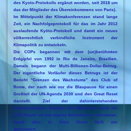
des Kyoto-Protokolls ergänzt worden, seit 2018 um
das der Mitglieder des Übereinkommens von Paris).
Im Mittelpunkt der Klimakonferenzen stand lange
Zeit, ein Nachfolgeprotokoll für das im Jahr 2012
auslaufende Kyōto-Protokoll und damit ein neues
völkerrechtlich verbindliche Instrument der
Klimapolitik zu entwickeln.
Die COPs begannen mit dem (un)berühmten
Erdgipfel von 1992 in Rio de Janeiro, Brasilien.
Damals begann der Multi-Billionen-Dollar-Betrug.
Der eigentliche Vorläufer dieses Betrugs ist der
Bericht “Grenzen des Wachstums” des Club of
Rome, der nach wie vor die Blaupause für einen
Großteil der UN-Agenda 2030 und den Great Reset
darstellt. Ziel der dahinterstehenden
Globalstrategen: Transfer von Milliarden durch die
CO2-Steuer um das eigene Bestreben zu schmieren,
damit alles in ihren Sinne läuft wie
geschmiert. ______________________________________