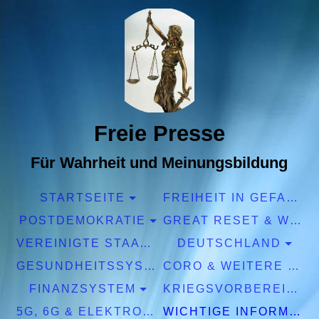
Freie Presse
Für Wahrheit und Meinungsbildung
STARTSEITE
FREIHEIT IN GEFAHR
POSTDEMOKRATIE
GREAT RESET & WEF
VEREINIGTE STAATEN EUROPA
DEUTSCHLAND
GESUNDHEITSSYSTEM
CORO & WEITERE PANDEMIEN
FINANZSYSTEM
KRIEGSVORBEREITUNGEN
5G, 6G & ELEKTROSMOG
WICHTIGE INFORMATIONEN