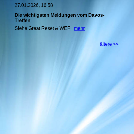
27.01.2026, 16:58
Die wichtigsten Meldungen vom Davos-
Treffen
Siehe Great Reset & WEF
mehr
ältere >>