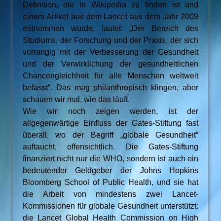
Definition, die in Wikipedia zu finden ist und
einem Artikel aus dem Lancet aus dem Jahr 2009
entnommen wurde, lautet: „Der Bereich des
Studiums, der Forschung und der Praxis, der sich
vorrangig mit der Verbesserung der Gesundheit
und der Verwirklichung der gesundheitlichen
Chancengleichheit für alle Menschen weltweit
befasst“. Das mag philanthropisch klingen, aber
schauen wir mal, wie das läuft.
Wie wir noch zeigen werden, ist der
allgegenwärtige Einfluss der Gates-Stiftung fast
überall, wo der Begriff „globale Gesundheit“
auftaucht, offensichtlich. Die Gates-Stiftung
finanziert nicht nur die WHO, sondern ist auch ein
bedeutender Geldgeber der Johns Hopkins
Bloomberg School of Public Health, und sie hat
die Arbeit von mindestens zwei Lancet-
Kommissionen für globale Gesundheit unterstützt:
die Lancet Global Health Commission on High