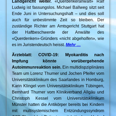
Landgericht weiter.
«Querdenkeranwalt» Ralf
Ludwig ist fassungslos. Michael Ballweg sitzt seit
Ende Juni in Untersuchungshaft – und dies soll
auch für unbestimmte Zeit so bleiben. Der
zuständige Richter am Amtsgericht Stuttgart hat
der Haftbeschwerde der Anwälte des
«Querdenken»-Gründers «nicht abgeholfen», wie
es im Juristendeutsch heisst.
Mehr …
Ärzteblatt: COVID-19: Myokarditis nach
Impfung könnte vorübergehende
Autoimmunreaktion sein.
Ein multidispziplinäres
Team um Lorenz Thurner und Jochen Pfeifer vom
Universitätsklinikum des Saarlandes in Homburg,
Karin Klingel vom Universitätsklinikum Tübingen,
Bernhard Thurner vom Klinik­verband Allgäu und
Christoph Kessel vom Universitätsklinikum
Münster hatten die Antikörper bereits bei Kindern
mit multi­systemischem Entzündungssyndrom