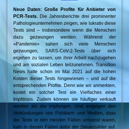
Neue Daten: Große Profite für Anbieter von
PCR-Tests.
Die Jahresberichte drei prominenter
Pathologieunternehmen zeigen, wie lukrativ diese
Tests sind – insbesondere wenn die Menschen
dazu gezwungen werden. Während der
«Pandemie» sahen sich viele Menschen
gezwungen, SARS-CoV-2-Tests über sich
ergehen zu lassen, um ihrer Arbeit nachzugehen
und am sozialen Leben teilzunehmen. Transition
News hatte schon im Mai 2021 auf die hohen
Kosten dieser Tests hingewiesen – und auf die
entsprechenden Profite. Denn wie wir anmerkten,
kostet ein solcher Test ein Vielfaches einer
Impfdosis. Zudem können sie häufiger verkauft
werden als die Impfungen. Und entgegen den
Verkündungen von Politikern und Medien, dass
die Tests in den meisten Fällen umsonst waren,
kam in diesen Fällen dafür der Steuerzahler auf.