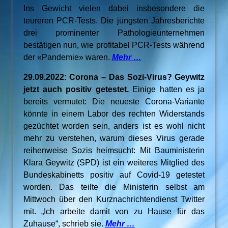
Ins Gewicht vielen dabei insbesondere die
teureren PCR-Tests. Die jüngsten Jahresberichte
drei prominenter Pathologieunternehmen
bestätigen nun, wie profitabel PCR-Tests während
der «Pandemie» waren.
Mehr …
29.09.2022: Corona – Das Sozi-Virus? Geywitz
jetzt auch positiv getestet.
Einige hatten es ja
bereits vermutet: Die neueste Corona-Variante
könnte in einem Labor des rechten Widerstands
gezüchtet worden sein, anders ist es wohl nicht
mehr zu verstehen, warum dieses Virus gerade
reihenweise Sozis heimsucht: Mit Bauministerin
Klara Geywitz (SPD) ist ein weiteres Mitglied des
Bundeskabinetts positiv auf Covid-19 getestet
worden. Das teilte die Ministerin selbst am
Mittwoch über den Kurznachrichtendienst Twitter
mit. „Ich arbeite damit von zu Hause für das
Zuhause“, schrieb sie.
Mehr …