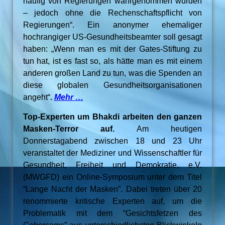
häufig von Regierungen wahrgenommen wurden
– jedoch ohne die Rechenschaftspflicht von
Regierungen“. Ein anonymer ehemaliger
hochrangiger US-Gesundheitsbeamter soll gesagt
haben: „Wenn man es mit der Gates-Stiftung zu
tun hat, ist es fast so, als hätte man es mit einem
anderen großen Land zu tun, was die Spenden an
diese globalen Gesundheitsorganisationen
angeht“
.
Mehr …
Top-Experten um Bhakdi arbeiten den ganzen
Masken-Terror auf.
Am heutigen
Donnerstagabend zwischen 18 und 23 Uhr
veranstaltet der Mediziner und Wissenschaftler für
Gesundheit, Freiheit und Demokratie, e.V.
(MWGFD) ein Online-Symposium unter dem Titel
“Lange Nacht der Masken”. Dabei treten über 20
renommierte kritische Experten auf, um die
Problematik mit dem “Gesichtsfetzen des