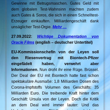
Gewinne mit Betrugsmaschen. Gutes Geld mit
dem globalen Test-Wahnsinn machten zudem
auch Gates & Soros, die sich in einen Schnelltest-
Erzeuger einkauften. Milliardengeschäft dank
unsäglicher Test-Orgie.
Mehr …
27.09.2022:
Wichtige Dokumentation von
Oracle Films
(english – deutscher Untertitel)
EU-Kommissionschefin von der Leyen soll
den Riesenvertrag mit Biontech-Pfizer
eingefädelt haben, verwehrt aber
Informationen.
Nun droht ihr eine Rüge. Brüssel.
Der Deal der EU mit Biontech hatte fast schon
spektakuläre Ausmaße: 1,8 Milliarden Dosen des
Corona-Impfstoffs Volumen des Geschäfts: 35
Milliarden Euro. Die treibende Kraft hinter dem
Geschäft: Ursula von der Leyen. Doch die Kritik
an dem Deal wird immer lauter: Und das