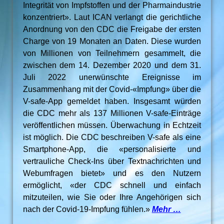
Integrität von Impfstoffen und der Pharmaindustrie
konzentriert». Laut ICAN verlangt die gerichtliche
Anordnung von den CDC die Freigabe der ersten
Charge von 19 Monaten an Daten. Diese wurden
von Millionen von Teilnehmern gesammelt, die
zwischen dem 14. Dezember 2020 und dem 31.
Juli 2022 unerwünschte Ereignisse im
Zusammenhang mit der Covid-«Impfung» über die
V-safe-App gemeldet haben. Insgesamt würden
die CDC mehr als 137 Millionen V-safe-Einträge
veröffentlichen müssen. Überwachung in Echtzeit
ist möglich. Die CDC beschreiben V-safe als eine
Smartphone-App, die «personalisierte und
vertrauliche Check-Ins über Textnachrichten und
Webumfragen bietet» und es den Nutzern
ermöglicht, «der CDC schnell und einfach
mitzuteilen, wie Sie oder Ihre Angehörigen sich
nach der Covid-19-Impfung fühlen.»
Mehr …