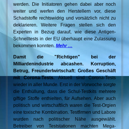
werden. Die Initiatoren gehen dabei aber noch
weiter und werfen den Herstellern vor, diese
Schadstoffe rechtswidrig und vorsätzlich nicht zu
deklarieren. Weitere Fragen stellen sich den
Experten in Bezug darauf, wie diese Antigen-
Schnelltests in der EU überhaupt eine Zulassung
bekommen konnten.
Mehr …
Damit die "Richtigen" bei der
Milliardenindustrie abcashen. Korruption,
Betrug, Freunderlwirtschaft: Großes Geschäft
mit Corona-Tests.
Aktuell sind Corona-Tests
wieder in aller Munde. Erst in der Vorwoche sorgte
die Enthüllung, dass die Schul-Testkits mehrere
giftige Stoffe enthielten, für Aufsehen. Aber auch
politisch und wirtschaftlich waren die Test-Orgien
eine toxische Kombination. Testfirmen und Labore
wurden nach politischer Nähe ausgewählt.
Betreiber von Teststationen machten Mega-