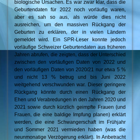
biologische Ursachen. Es war zwar klar, dass die
Geburtendaten für 2022 noch vorläufig waren,
aber es sah so aus, als würde dies nicht
ausreichen, um den massiven Rückgang der
Geburten zu erklären, der in vielen Ländern
gemeldet wird. Ein SPR-Leser konnte jedoch
vorläufige Schweizer Geburtendaten aus früheren
Jahren abrufen, die zeigten, dass der Unterschied
zwischen den vorläufigen Daten von 2022 und
den vorläufigen Daten von 2020/21 nur etwa 5 %
und nicht 13 % betrug und bis Juni 2022
weitgehend verschwunden war. Dieser geringere
Rückgang könnte durch einen Rückgang der
Ehen und Verabredungen in den Jahren 2020 und
2021 sowie durch kürzlich geimpfte Frauen (und
Frauen, die eine baldige Impfung planen) erklärt
werden, die eine Schwangerschaft im Frühjahr
und Sommer 2021 vermieden haben (was die
neunmonatige Verzögerung erklärt). In Anbetracht