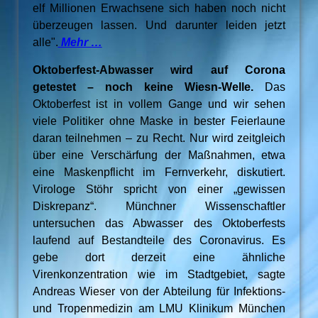
elf Millionen Erwachsene sich haben noch nicht
überzeugen lassen. Und darunter leiden jetzt
alle".
Mehr …
Oktoberfest-Abwasser wird auf Corona
getestet – noch keine Wiesn-Welle.
Das
Oktoberfest ist in vollem Gange und wir sehen
viele Politiker ohne Maske in bester Feierlaune
daran teilnehmen – zu Recht. Nur wird zeitgleich
über eine Verschärfung der Maßnahmen, etwa
eine Maskenpflicht im Fernverkehr, diskutiert.
Virologe Stöhr spricht von einer „gewissen
Diskrepanz“. Münchner Wissenschaftler
untersuchen das Abwasser des Oktoberfests
laufend auf Bestandteile des Coronavirus. Es
gebe dort derzeit eine ähnliche
Virenkonzentration wie im Stadtgebiet, sagte
Andreas Wieser von der Abteilung für Infektions-
und Tropenmedizin am LMU Klinikum München