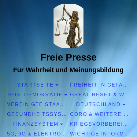
Freie Presse
Für Wahrheit und Meinungsbildung
STARTSEITE
FREIHEIT IN GEFAHR
POSTDEMOKRATIE
GREAT RESET & WEF
VEREINIGTE STAATEN EUROPA
DEUTSCHLAND
GESUNDHEITSSYSTEM
CORO & WEITERE PANDEMIEN
FINANZSYSTEM
KRIEGSVORBEREITUNGEN
5G, 6G & ELEKTROSMOG
WICHTIGE INFORMATIONEN