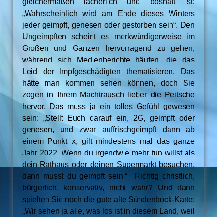
gleichermaßen lächerlich und boshaft ist:
„Wahrscheinlich wird am Ende dieses Winters
jeder geimpft, genesen oder gestorben sein“. Den
Ungeimpften scheint es merkwürdigerweise im
Großen und Ganzen hervorragend zu gehen,
während sich Medienberichte häufen, die das
Leid der Impfgeschädigten thematisieren. Das
hätte man kommen sehen können, doch Sie
zogen in Ihrem Machtrausch lieber die Peitsche
hervor. Das muss ja ein tolles Gefühl gewesen
sein: „Stellt Euch darauf ein, 2G, geimpft oder
genesen, und zwar auffrischgeimpft dann ab
einem Punkt x, gilt mindestens mal das ganze
Jahr 2022. Wenn du irgendwie mehr tun willst als
dein Rathaus oder deinen Supermarkt besuchen,
dann musst du geimpft sein.“ Richtig christlich,
bürgerlich, konservativ, nicht wahr? Und dann
spielten Sie noch die gute alte Sündenbock-Karte:
„Wir sehen ja alle, was los ist in diesem Land, weil