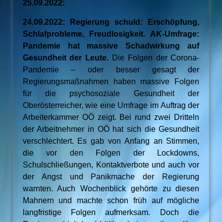
25.09.2022:
24.09.2022: Regierung schuld: Erschöpfung,
Schlafprobleme, Freudlosigkeit. AK-Umfrage:
Pandemie hat massive Schadwirkung auf
Gesundheit der Leute.
Die Folgen der Corona-
Pandemie – oder besser gesagt der
Regierungsmaßnahmen haben massive Folgen
für die psychosoziale Gesundheit der
Oberösterreicher, wie eine Umfrage im Auftrag der
Arbeiterkammer OÖ zeigt. Bei rund zwei Dritteln
der Arbeitnehmer in OÖ hat sich die Gesundheit
verschlechtert. Es gab von Anfang an Stimmen,
die vor den Folgen der Lockdowns,
Schulschließungen, Kontaktverbote und auch vor
der Angst und Panikmache der Regierung
warnten. Auch Wochenblick gehörte zu diesen
Mahnern und machte schon früh auf mögliche
langfristige Folgen aufmerksam. Doch die