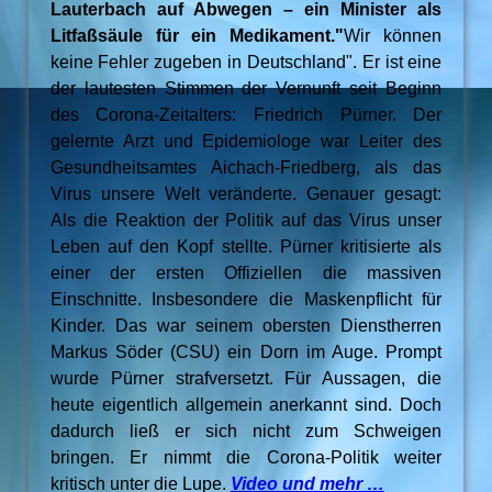
Lauterbach auf Abwegen – ein Minister als
Litfaßsäule für ein Medikament."
Wir können
keine Fehler zugeben in Deutschland". Er ist eine
der lautesten Stimmen der Vernunft seit Beginn
des Corona-Zeitalters: Friedrich Pürner. Der
gelernte Arzt und Epidemiologe war Leiter des
Gesundheitsamtes Aichach-Friedberg, als das
Virus unsere Welt veränderte. Genauer gesagt:
Als die Reaktion der Politik auf das Virus unser
Leben auf den Kopf stellte. Pürner kritisierte als
einer der ersten Offiziellen die massiven
Einschnitte. Insbesondere die Maskenpflicht für
Kinder. Das war seinem obersten Dienstherren
Markus Söder (CSU) ein Dorn im Auge. Prompt
wurde Pürner strafversetzt. Für Aussagen, die
heute eigentlich allgemein anerkannt sind. Doch
dadurch ließ er sich nicht zum Schweigen
bringen. Er nimmt die Corona-Politik weiter
kritisch unter die Lupe.
Video und mehr …