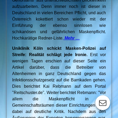
Gehorsams” aus unterschiedlichsten Blickwinkeln
aufzuarbeiten. Denn immer noch ist dieser in
Deutschland in vielen Bereichen Pflicht, und auch
Österreich kokettiert schon wieder mit der
Einführung der ebenso sinnlosen wie
schikanösen und gefährlichen Maskenpflicht.
Hochkarätige Redner-Liste.
Mehr …
Uniklinik Köln schickt Masken-Polizei auf
Streife: Realität schlägt jede Ironie.
Erst vor
wenigen Tagen erschien auf dieser Seite ein
Artikel darüber, dass die Betreiber von
Altenheimen in ganz Deutschland gegen das
Infektionsschutzgesetz auf die Barrikaden gehen.
Dies berichtet Kai Rebmann auf dem Portal
"Reitschuster.de". Weiter berichtet Rebmann: "Vor
allem die Maskenpflicht in den
Gemeinschaftsräumen dieser Einrichtungen stieß
dabei auf deutliche Kritik. Nachdem aus den
Äußerungen der Experten hervorgegangen war,