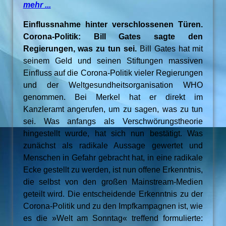
mehr ...
Einflussnahme hinter verschlossenen Türen.
Corona-Politik: Bill Gates sagte den
Regierungen, was zu tun sei.
Bill Gates hat mit
seinem Geld und seinen Stiftungen massiven
Einfluss auf die Corona-Politik vieler Regierungen
und der Weltgesundheitsorganisation WHO
genommen. Bei Merkel hat er direkt im
Kanzleramt angerufen, um zu sagen, was zu tun
sei. Was anfangs als Verschwörungstheorie
hingestellt wurde, hat sich nun bestätigt. Was
zunächst als radikale Aussage gewertet und
Menschen in Gefahr gebracht hat, in eine radikale
Ecke gestellt zu werden, ist nun offene Erkenntnis,
die selbst von den großen Mainstream-Medien
geteilt wird. Die entscheidende Erkenntnis zu der
Corona-Politik und zu den Impfkampagnen ist, wie
es die »Welt am Sonntag« treffend formulierte: