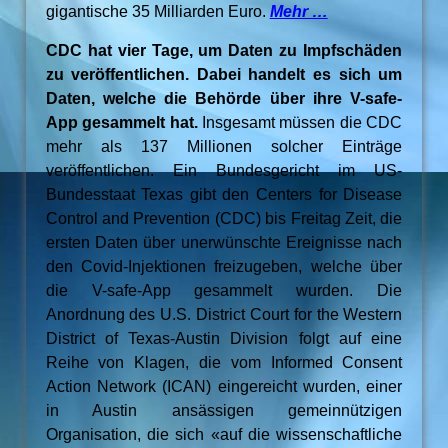
gigantische 35 Milliarden Euro.
Mehr …
CDC hat vier Tage, um Daten zu Impfschäden
zu veröffentlichen. Dabei handelt es sich um
Daten, welche die Behörde über ihre V-safe-
App gesammelt hat.
Insgesamt müssen die CDC
mehr als 137 Millionen solcher Einträge
veröffentlichen. Ein Bundesgericht im US-
Bundesstaat Texas gibt den Centers for Disease
Control and Prevention (CDC) bis Freitag Zeit, die
ersten Daten über unerwünschte Ereignisse nach
den Covid-Injektionen freizugeben, welche über
die V-safe-App gesammelt wurden. Die
Anordnung des U.S. District Court for the Western
District of Texas-Austin Division folgt auf eine
Reihe von Klagen, die vom Informed Consent
Action Network (ICAN) eingereicht wurden, einer
in Austin ansässigen gemeinnützigen
Organisation, die sich «auf die wissenschaftliche