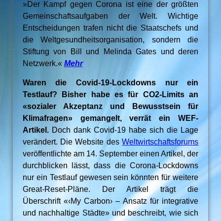
»Der Kampf gegen Corona ist eine der größten
Gemeinschaftsaufgaben der Welt. Wichtige
Entscheidungen trafen nicht die Staatschefs und
die Weltgesundheitsorganisation, sondern die
Stiftung von Bill und Melinda Gates und deren
Netzwerk.«
Mehr
Waren die Covid-19-Lockdowns nur ein
Testlauf? Bisher habe es für CO2-Limits an
«sozialer Akzeptanz und Bewusstsein für
Klimafragen» gemangelt, verrät ein WEF-
Artikel.
Doch dank Covid-19 habe sich die Lage
verändert. Die Website des
Weltwirtschaftsforums
veröffentlichte am 14. September einen Artikel, der
durchblicken lässt, dass die Corona-Lockdowns
nur ein Testlauf gewesen sein könnten für weitere
Great-Reset-Pläne. Der Artikel trägt die
Überschrift «‹My Carbon› – Ansatz für integrative
und nachhaltige Städte» und beschreibt, wie sich